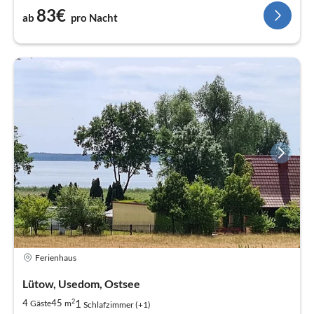
83€
ab
pro Nacht
Ferienhaus
Lütow, Usedom, Ostsee
2
1
4
45
Gäste
m
Schlafzimmer (+1)