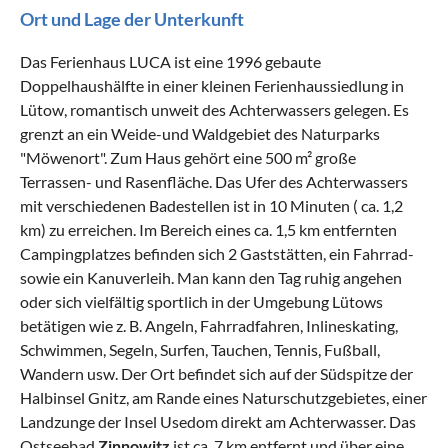
Ort und Lage der Unterkunft
Das Ferienhaus LUCA ist eine 1996 gebaute
Doppelhaushälfte in einer kleinen Ferienhaussiedlung in
Lütow, romantisch unweit des Achterwassers gelegen. Es
grenzt an ein Weide-und Waldgebiet des Naturparks
"Möwenort". Zum Haus gehört eine 500 m² große
Terrassen- und Rasenfläche. Das Ufer des Achterwassers
mit verschiedenen Badestellen ist in 10 Minuten ( ca. 1,2
km) zu erreichen. Im Bereich eines ca. 1,5 km entfernten
Campingplatzes befinden sich 2 Gaststätten, ein Fahrrad-
sowie ein Kanuverleih. Man kann den Tag ruhig angehen
oder sich vielfältig sportlich in der Umgebung Lütows
betätigen wie z. B. Angeln, Fahrradfahren, Inlineskating,
Schwimmen, Segeln, Surfen, Tauchen, Tennis, Fußball,
Wandern usw. Der Ort befindet sich auf der Südspitze der
Halbinsel Gnitz, am Rande eines Naturschutzgebietes, einer
Landzunge der Insel Usedom direkt am Achterwasser. Das
Ostseebad
Zinnowitz
ist ca. 7 km entfernt und über eine