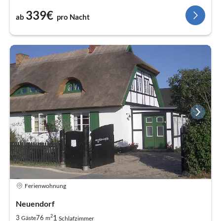
339€
ab
pro Nacht
Ferienwohnung
Neuendorf
2
1
3
76
Gäste
m
Schlafzimmer