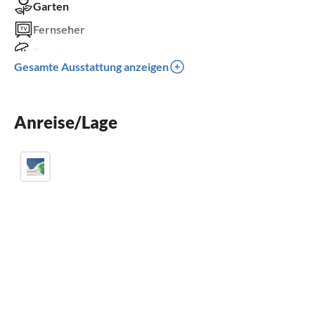
Garten
Fernseher
Terrasse
Gesamte Ausstattung anzeigen
Spülmaschine
Waschmaschine
Anreise/Lage
Kinderbett