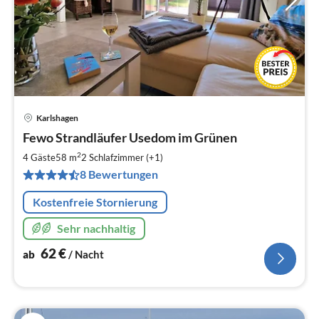
Karlshagen
Pre
Fewo Strandläufer Usedom im Grünen
ab
6
2
4 Gäste
58 m
2
Schlafzimmer (+1)
pr
8 Bewertungen
Na
Kostenfreie Stornierung
Sehr nachhaltig
62
€
ab
/ Nacht