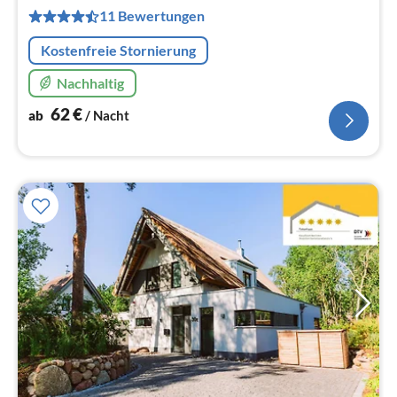
pr
11 Bewertungen
Na
Kostenfreie Stornierung
Nachhaltig
62
€
ab
/ Nacht