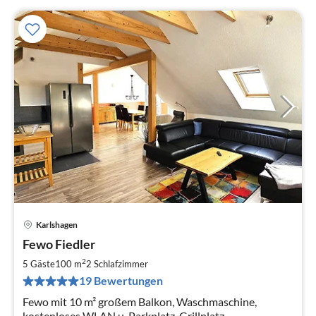
Karlshagen
Pre
Fewo Fiedler
ab
7
2
5 Gäste
100 m
2
Schlafzimmer
pr
19 Bewertungen
Na
Fewo mit 10 m² großem Balkon, Waschmaschine,
kostenloses WLAN u. Parkplatz, Grillplatz