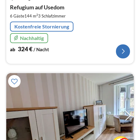
ab
3
Refugium auf Usedom
pr
2
6 Gäste
144 m
3
Schlafzimmer
Na
Kostenfreie Stornierung
Nachhaltig
324
€
ab
/ Nacht