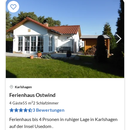
Karlshagen
Pre
Ferienhaus Ostwind
ab
7
2
4 Gäste
55 m
2
Schlafzimmer
pr
3 Bewertungen
Na
Ferienhaus bis 4 Prsonen in ruhiger Lage in Karlshagen
auf der Insel Usedom .