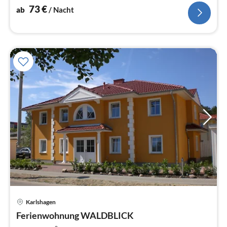
73
€
ab
/ Nacht
Pre
Karlshagen
ab
6
Ferienwohnung WALDBLICK