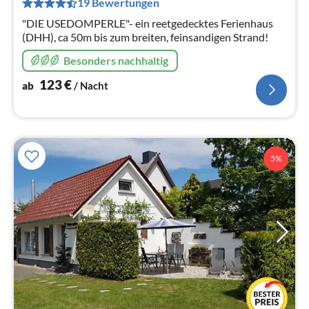
19 Bewertungen
Na
"DIE USEDOMPERLE"- ein reetgedecktes Ferienhaus
(DHH), ca 50m bis zum breiten, feinsandigen Strand!
Besonders nachhaltig
123
€
ab
/ Nacht
5%