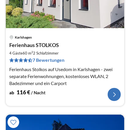
Karlshagen
Pre
Ferienhaus STOLKOS
ab
1
2
4 Gäste
60 m
2
Schlafzimmer
pr
7 Bewertungen
Na
Ferienhaus Stolkos auf Usedom in Karlshagen - zwei
separate Ferienwohnungen, kostenloses WLAN, 2
Badezimmer und ein Carport
116
€
ab
/ Nacht