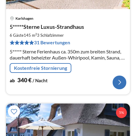
Karlshagen
Pre
5*****Sterne Luxus-Strandhaus
ab
3
2
6 Gäste
145 m
3
Schlafzimmer
pr
31 Bewertungen
Na
5***** Sterne Ferienhaus ca. 350m zum breiten Strand,
dauerhaft beheizter Außen-Whirlpool, Kamin, Sauna, 3
Schlafz., 2 Bäder, 850qm Grundstück, 4 x TV, DVD,
Kostenfreie Stornierung
WLAN DSL, Bose Anlage
340
€
ab
/ Nacht
5%