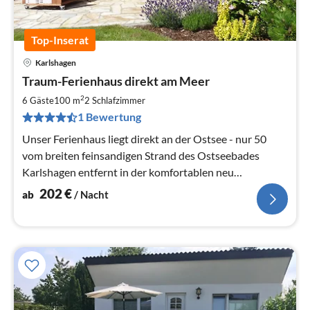
Top-Inserat
Karlshagen
Pre
Traum-Ferienhaus direkt am Meer
ab
2
2
6 Gäste
100 m
2
Schlafzimmer
pr
1 Bewertung
Na
Unser Ferienhaus liegt direkt an der Ostsee - nur 50
vom breiten feinsandigen Strand des Ostseebades
Karlshagen entfernt in der komfortablen neu
angelegten Dünenresidenz Usedom
202
€
ab
/ Nacht