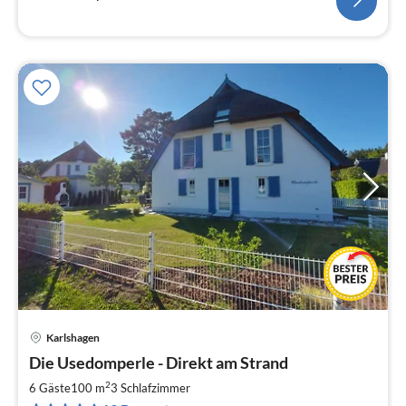
Karlshagen
Pre
Die Usedomperle - Direkt am Strand
ab
1
2
6 Gäste
100 m
3
Schlafzimmer
pr