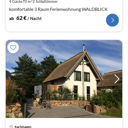
pr
2
4 Gäste
70 m
2
Schlafzimmer
Na
komfortable 3 Raum Ferienwohnung WALDBLICK
62
€
ab
/ Nacht
Pre
Karlshagen