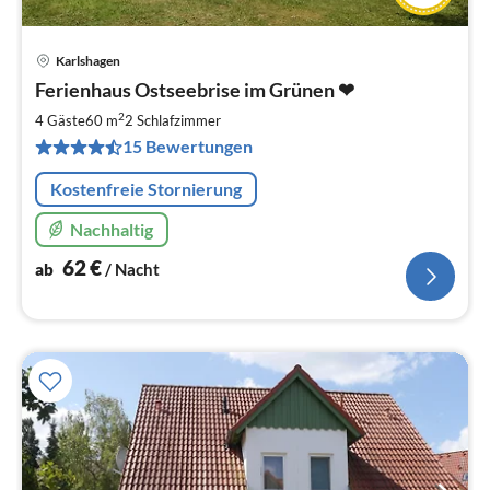
Karlshagen
Pre
Ferienhaus Ostseebrise im Grünen ❤
ab
6
2
4 Gäste
60 m
2
Schlafzimmer
pr
15 Bewertungen
Na
Kostenfreie Stornierung
Nachhaltig
62
€
ab
/ Nacht