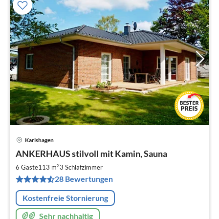
Karlshagen
Pre
ANKERHAUS stilvoll mit Kamin, Sauna
ab
1
2
6 Gäste
113 m
3
Schlafzimmer
pr
28 Bewertungen
Na
Kostenfreie Stornierung
Sehr nachhaltig