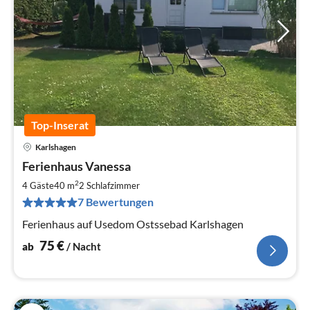
Top-Inserat
Karlshagen
Pre
Ferienhaus Vanessa
ab
7
2
4 Gäste
40 m
2
Schlafzimmer
pr
7 Bewertungen
Na
Ferienhaus auf Usedom Ostssebad Karlshagen
75
€
ab
/ Nacht