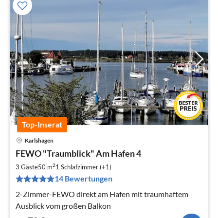
Top-Inserat
Karlshagen
Pre
FEWO "Traumblick" Am Hafen 4
ab
7
2
3 Gäste
50 m
1
Schlafzimmer (+1)
pr
14 Bewertungen
Na
2-Zimmer-FEWO direkt am Hafen mit traumhaftem
Ausblick vom großen Balkon