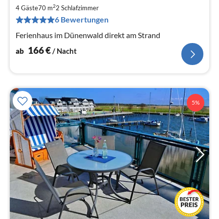
1
2
4 Gäste
70 m
2
Schlafzimmer
pr
6 Bewertungen
Na
Ferienhaus im Dünenwald direkt am Strand
166
€
ab
/ Nacht
5%