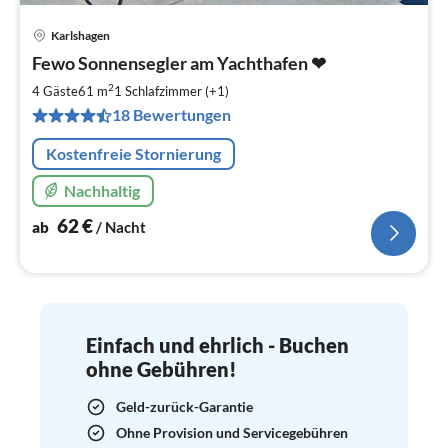
Karlshagen
Pre
Fewo Sonnensegler am Yachthafen ❤
ab
6
2
4 Gäste
61 m
1
Schlafzimmer (+1)
pr
18 Bewertungen
Na
Kostenfreie Stornierung
Nachhaltig
62
€
ab
/ Nacht
Einfach und ehrlich - Buchen
ohne Gebühren!
Geld-zurück-Garantie
Ohne Provision und Servicegebühren