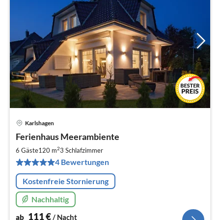
Karlshagen
Pre
Ferienhaus Meerambiente
ab
1
2
6 Gäste
120 m
3
Schlafzimmer
pr
4 Bewertungen
Na
Kostenfreie Stornierung
Nachhaltig
111
€
ab
/ Nacht