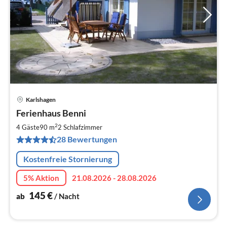
Karlshagen
Pre
Ferienhaus Benni
ab
1
2
4 Gäste
90 m
2
Schlafzimmer
pr
28 Bewertungen
Na
Kostenfreie Stornierung
5% Aktion
21.08.2026 - 28.08.2026
145
€
ab
/ Nacht