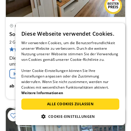
Karlshagen
Pre
Diese Webseite verwendet Cookies.
Sonnige 1 Raum Wohnung
ab
6
2
2 Gäste
34 m
1
Schlafzimmer
Wir verwenden Cookies, um die Benutzerfreundlichkeit
pr
unserer Website zu verbessern. Durch die weitere
5 Bewertungen
Na
Nutzung unserer Webseite stimmen Sie der Verwendung
Die Ostsee direkt vor der Tür .....dann besuchen Sie
von Cookies gemäß unserer Cookie-Richtlinie zu.
unsere Ferienwohnung in Karlshagen in der
Dünenstraße. schöne , sonnige 1 Raum Wohnung nur
Unter Cookie-Einstellungen können Sie Ihre
Kostenfreie Stornierung
wenige Gehminuten zur Ostsee
Einstellungen anpassen oder die Zustimmung
widerrufen. Wenn Sie nicht zustimmen, werden nur
67
€
ab
/ Nacht
Cookies mit wesentlichen Funktionalitäten aktiviert.
Weitere Informationen
ALLE COOKIES ZULASSEN
COOKIE-EINSTELLUNGEN
20%