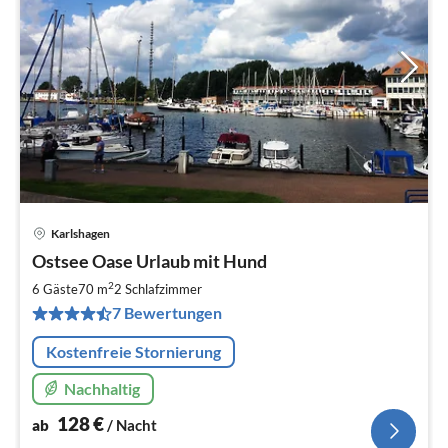
Karlshagen
Pre
Ostsee Oase Urlaub mit Hund
ab
1
2
6 Gäste
70 m
2
Schlafzimmer
pr
7 Bewertungen
Na
Kostenfreie Stornierung
Nachhaltig
128
€
ab
/ Nacht