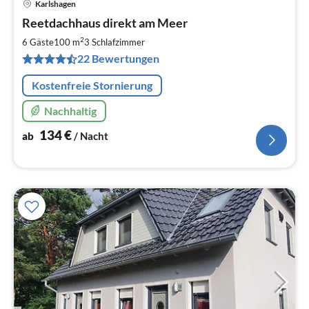
Karlshagen
Pre
Reetdachhaus direkt am Meer
ab
1
2
6 Gäste
100 m
3
Schlafzimmer
pr
22 Bewertungen
Na
Kostenfreie Stornierung
Nachhaltig
134
€
ab
/ Nacht