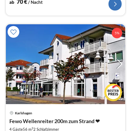
70
€
ab
/ Nacht
5%
Karlshagen
Pre
Fewo Wellenreiter 200m zum Strand ❤
ab
6
2
4 Gäste
56 m
2
Schlafzimmer