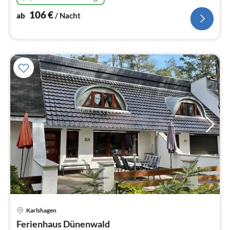
106
€
ab
/ Nacht
Karlshagen
Pre
Ferienhaus Dünenwald
ab