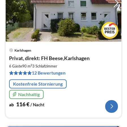
Karlshagen
Pre
Privat, direkt: FH Beese,Karlshagen
ab
1
2
6 Gäste
90 m
3
Schlafzimmer
pr
12 Bewertungen
Na
Kostenfreie Stornierung
Nachhaltig
116
€
ab
/ Nacht