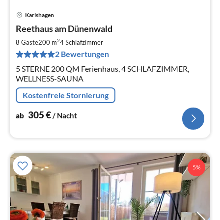
Karlshagen
Pre
Reethaus am Dünenwald
ab
3
2
8 Gäste
200 m
4
Schlafzimmer
pr
2 Bewertungen
Na
5 STERNE 200 QM Ferienhaus, 4 SCHLAFZIMMER,
WELLNESS-SAUNA
Kostenfreie Stornierung
305
€
ab
/ Nacht
5%