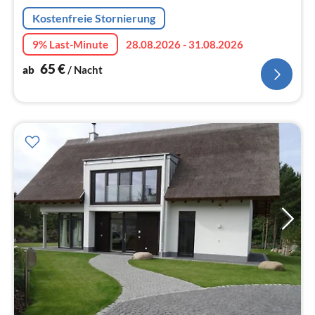
Na
Kostenfreie Stornierung
9% Last-Minute
28.08.2026 - 31.08.2026
65
€
ab
/ Nacht