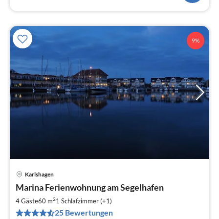
9%
Karlshagen
Pre
Marina Ferienwohnung am Segelhafen
ab
6
2
4 Gäste
60 m
1
Schlafzimmer (+1)
pr
25 Bewertungen