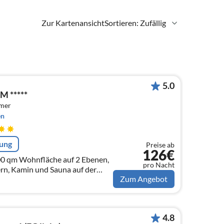
Zur Kartenansicht
Sortieren: Zufällig
5.0
 *****
mmer
en
rung
Preise ab
126€
00 qm Wohnfläche auf 2 Ebenen,
pro Nacht
rn, Kamin und Sauna auf der
Zum Angebot
. 15 Gehminuten bis zum
egen
4.8