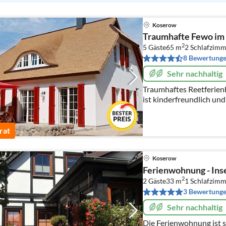
Koserow
Traumhafte Fewo im 
2
5 Gäste
65 m
2
Schlafzimm
8 Bewertung
Sehr nachhaltig
Traumhaftes Reetferie
ist kinderfreundlich un
beiden Ferienwohnunge
zusammen gemietet wer
rat
Koserow
Ferienwohnung - Ins
2
2 Gäste
33 m
1
Schlafzimm
3 Bewertung
Sehr nachhaltig
Die Ferienwohnung ist s