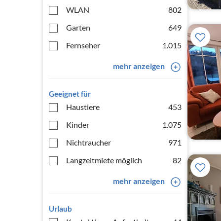
WLAN
802
Garten
649
Fernseher
1.015
mehr anzeigen
Geeignet für
Haustiere
453
Kinder
1.075
Nichtraucher
971
Langzeitmiete möglich
82
mehr anzeigen
Urlaub