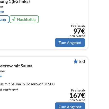
ng 1 (EG links)
er
gen
rung
Nachhaltig
Preise ab
97€
pro Nacht
Zum Angebot
5.0
oserow mit Sauna
mmer
en
us mit Sauna in Koserow nur 500
d entfernt!
Preise ab
167€
pro Nacht
Zum Angebot