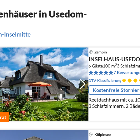
enhäuser in Usedom-
-Inselmitte
Zempin
INSELHAUS-USEDOM
2
6 Gäste
100 m
3
Schlafzi
7 Bewertung
DTV-Klassifizierung
Kostenfreie Stornie
Reetdachhaus mit ca. 1
3 Schlafzimmern, 2 Bäde
Sonneninsel Usedom, ca
rat
Ostseestrand, ruhig gel
Kölpinsee