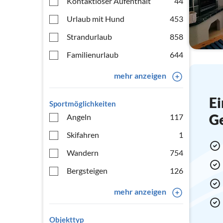
Kontaktloser Aufenthalt
44
Urlaub mit Hund
453
Strandurlaub
858
Familienurlaub
644
mehr anzeigen
Ei
Sportmöglichkeiten
G
Angeln
117
Skifahren
1
Wandern
754
Bergsteigen
126
mehr anzeigen
Objekttyp