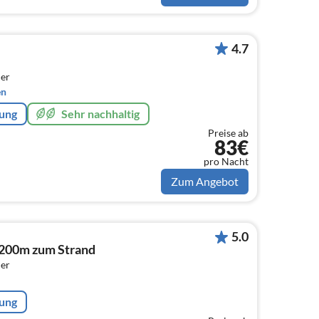
4.7
er
en
rung
Sehr nachhaltig
Preise ab
83€
pro Nacht
Zum Angebot
5.0
 200m zum Strand
er
rung