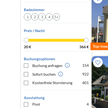
Badezimmer
1
2
3
4
5+
Preis / Nacht
Top-Inse
20
€
366
€
Buchungsoptionen
154
Buchung anfragen
922
Sofort buchen
Kostenfreie Stornierung
401
Ausstattung
Pool
4