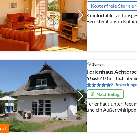
Kostenfreie Stornie
Komfortable, voll ausg
Bernsteinhaus in Kölpin
Zempin
Ferienhaus Achterse
2
6 Gäste
100 m
3
Schlafzi
3 Bewertung
Nachhaltig
Ferienhaus unter Reet mit Wel
und ein Außenwhirlpool
Entspannung! Eingezäu
rat