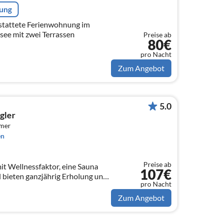
rung
estattete Ferienwohnung im
see mit zwei Terrassen
Preise ab
80€
pro Nacht
Zum Angebot
5.0
gler
mmer
en
Preise ab
lnessfaktor, eine Sauna
107€
 bieten ganzjährig Erholung und
pro Nacht
ntes Grundstück!
Zum Angebot