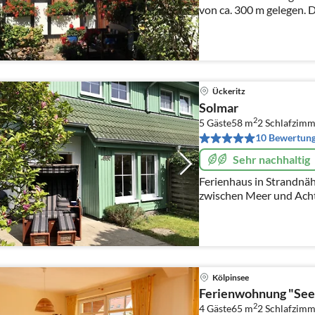
von ca. 300 m gelegen. 
Platz und Ruhe zum Ver
Genießen Sie die Ruhe.
Ückeritz
Solmar
2
5 Gäste
58 m
2
Schlafzimm
10 Bewertun
Sehr nachhaltig
Ferienhaus in Strandnä
zwischen Meer und Acht
Ückeritz.
Kölpinsee
Ferienwohnung "See
2
4 Gäste
65 m
2
Schlafzimm