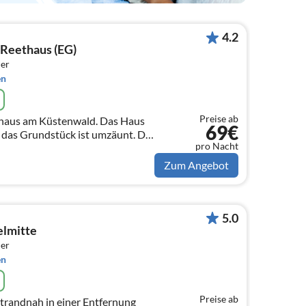
4.2
Reethaus (EG)
er
en
Preise ab
nhaus am Küstenwald. Das Haus
69€
d das Grundstück ist umzäunt. Die
pro Nacht
n können einzeln oder
den.
Zum Angebot
5.0
elmitte
er
en
Preise ab
trandnah in einer Entfernung