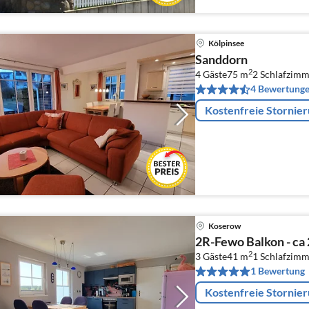
Kölpinsee
Sanddorn
2
4 Gäste
75 m
2
Schlafzimm
4 Bewertung
Kostenfreie Stornie
Koserow
2R-Fewo Balkon - ca
2
3 Gäste
41 m
1
Schlafzimm
1 Bewertung
Kostenfreie Stornie