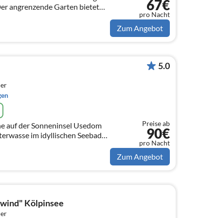
67€
Der angrenzende Garten bietet
pro Nacht
weilen und Entspannen.
Zum Angebot
5.0
er
gen
Preise ab
he auf der Sonneninsel Usedom
90€
erwasse im idyllischen Seebad
pro Nacht
Zum Angebot
wind" Kölpinsee
er