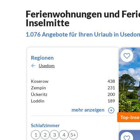
Ferienwohnungen und Feri
Inselmitte
1.076 Angebote für Ihren Urlaub in Usedom
Regionen
Usedom
Koserow
438
Zempin
231
Ückeritz
200
Loddin
189
mehr anzeigen
Top-Inse
Schlafzimmer
1
2
3
4
5+