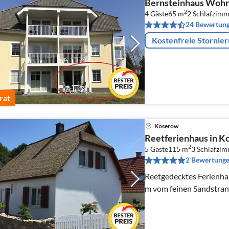
Bernsteinhaus Wohnu
2
4 Gäste
65 m
2
Schlafzimm
24 Bewertun
Kostenfreie Stornie
rat
Koserow
Reetferienhaus in K
2
5 Gäste
115 m
3
Schlafzi
2 Bewertung
Reetgedecktes Ferienha
m vom feinen Sandstran