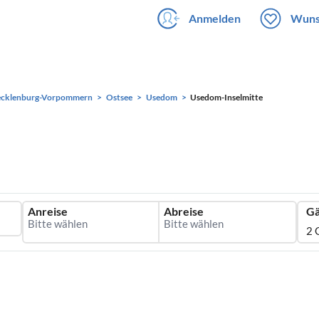
Anmelden
Wuns
cklenburg-Vorpommern
Ostsee
Usedom
Usedom-Inselmitte
Anreise
Abreise
Gä
2 