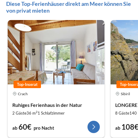
Diese Top-Ferienhäuser direkt am Meer können Sie
von privat mieten
Top-Inserat
Top-Inser
Crach
Sibiril
Ruhiges Ferienhaus in der Natur
LONGERE
2
2 Gäste
36 m
1
Schlafzimmer
8 Gäste
140
60€
108
ab
pro Nacht
ab