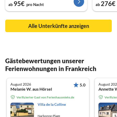
95€
276€
ab
pro Nacht
ab
Alle Unterkünfte anzeigen
Gästebewertungen unserer
Ferienwohnungen in Frankreich
August 2026
August 20
5.0
Melanie W. aus Hörsel
Verifizierter Gast von Ferienhausmiete.de
Verifizi
Villa de la Colline
Narbonne-Plage