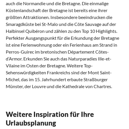
auch die Normandie und die Bretagne. Die einmalige
Küstenlandschaft der Bretagne ist bereits eine ihrer
größten Attraktionen. Insbesondere beeindrucken die
Smaragdküste bei St-Malo und die Côte Sauvage auf der
Halbinsel Quibéron und zählen zu den Top 10 Highlights.
Perfekter Ausgangspunkt für die Erkundung der Bretagne
ist eine Ferienwohnung oder ein Ferienhaus am Strand in
Perros-Guirec im bretonischen Département Côtes-
d’Armor. Erkunden Sie auch das Naturparadies Ille-et-
Vilaine im Osten der Bretagne. Weitere Top-
Sehenswürdigkeiten Frankreichs sind der Mont Saint-
Michel, das im 15. Jahrhundert erbaute Straßburger
Münster, der Louvre und die Kathedrale von Chartres.
Was sollte man in Frankreich erlebt haben?
Was kann man in Frankreich mit Kindern
Was hat die regionale Küche von Frankreich
Welche kulturellen Highlights gibt es in
Was sind beliebte Anreisewege nach
machen?
zu bieten?
Frankreich?
Frankreich?
Die Provence ist immer noch die schönste Region in
Frankreich
Frankreich ist ein wunderbares Ferienziel für die
Genießen Sie in Ihrem Urlaub die beste Küche der
Besuchen Sie nicht nur die Sehenswürdigkeiten
So kommen Sie bequem in Ihre Ferienwohnung in
Weitere Inspiration für Ihre
ganze Familie
Welt
Sacré-Cœur, den Louvre und Notre-Dame de Paris
Frankreich
Urlaubsplanung
Ganz egal, für welche Sehenswürdigkeit Sie sich