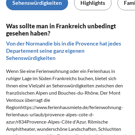
Sehenswürdigkeiten
Highlights
Fami
Was sollte man in Frankreich unbedingt
gesehen haben?
Von der Normandie bis in die Provence hat jedes
Departement seine ganz eigenen
Sehenswürdigkeiten
Wenn Sie eine Ferienwohnung oder ein Ferienhaus in
ruhiger Lage im Süden Frankreichs buchen, bietet sich
Ihnen eine Vielzahl an Sehenswürdigkeiten zwischen den
französischen Alpen und Bouches-du-Rhône. Der Mont
Ventoux überragt die
Regionhttps://www.ferienhausmiete.de/ferienwohnung-
ferienhaus-urlaub/provence-alpes-cote-d-
azur/r834
Provence-Alpes-Côte d'Azur
. Römische
Amphitheater, wunderschöne Landschaften, Schluchten