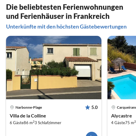
Die beliebtesten Ferienwohnungen
und Ferienhäuser in Frankreich
Unterkünfte mit den höchsten Gästebewertungen
5.0
Narbonne-Plage
Carqueiran
Villa de la Colline
Alycastre
2
2
6 Gäste
86 m
3
Schlafzimmer
4 Gäste
75 m