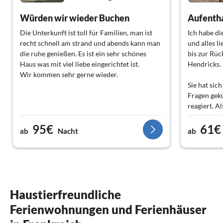
Würden wir wieder Buchen
Aufentha
Die Unterkunft ist toll für Familien, man ist
Ich habe d
recht schnell am strand und abends kann man
und alles l
die ruhe genießen. Es ist ein sehr schönes
bis zur Rüc
Haus was mit viel liebe eingerichtet ist.
Hendricks.
Wir kommen sehr gerne wieder.
Sie hat sic
Fragen ge
reagiert. A
Anfang.
95€
61€
ab
Nacht
ab
Meine Anku
als geplant,
Vermieterin
habe. Sie w
noch persön
extra herg
Haustierfreundliche
Garten um 
Ferienwohnungen und Ferienhäuser
Das Haus wa