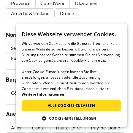
Provence
Côte d'Azur
Okzitanien
Ardèche & Umland
Drôme
Diese Webseite verwendet Cookies.
Normandie
Wir verwenden Cookies, um die Benutzerfreundlichkeit
Seine-Maritime
Calvados
Manche
Orne
unserer Website zu verbessern. Durch die weitere
Nutzung unserer Webseite stimmen Sie der Verwendung
Eure
von Cookies gemäß unserer Cookie-Richtlinie zu.
Unter Cookie-Einstellungen können Sie Ihre
Einstellungen anpassen oder die Zustimmung
Burgund
widerrufen. Wenn Sie nicht zustimmen, werden nur
Cookies mit wesentlichen Funktionalitäten aktiviert.
Côte-d'Or
Nièvre
Saône-et-Loire
Weitere Informationen
ALLE COOKIES ZULASSEN
Auvergne
COOKIE-EINSTELLUNGEN
Allier
Cantal
Haute-Loire
Puy-de-Dôme