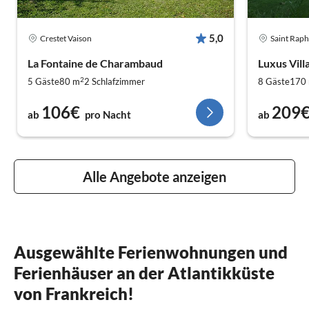
5,0
Crestet Vaison
Saint Raph
La Fontaine de Charambaud
Luxus Vill
2
5 Gäste
80 m
2
Schlafzimmer
8 Gäste
170
106€
209
ab
pro Nacht
ab
Alle Angebote anzeigen
Ausgewählte Ferienwohnungen und
Ferienhäuser an der Atlantikküste
von Frankreich!