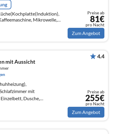
rung
Preise ab
 Küche(Kochplatte(Induktion),
81€
Kaffeemaschine, Mikrowelle,
pro Nacht
k, (), )
Zum Angebot
4.4
n mit Aussicht
immer
gen
chuhheizung),
 Schlafzimmer mit
Preise ab
255€
Einzelbett, Dusche,
pro Nacht
Zum Angebot