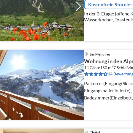
Kostenfreie Stornie
In der 3. Etage: (offene
Wasserkocher, Toaster, 
Spülmaschine, Kühlschran
Les Menuires
Wohnung in den Alpe
2
14 Gäste
150 m
7
Schlafz
14 Bewertun
Parterre: (Eingang(Skis
Eingangshalle(Toilette),
Badezimmer(Einzelbett, 
Waschbecken)
Châtel