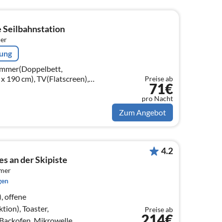
e Seilbahnstation
er
rung
zimmer(Doppelbett,
 190 cm), TV(Flatscreen),
Preise ab
71€
ene Küche(Wasserkocher, Toaster,
pro Nacht
Zum Angebot
4.2
es an der Skipiste
mmer
gen
), offene
ion), Toaster,
Preise ab
214€
 Backofen, Mikrowelle,