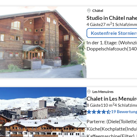
Châtel
Studio in Châtel nah
2
4 Gäste
27 m
1
Schlafzimm
Kostenfreie Stornie
In der 1. Etage: (Wohn
Doppelschlafcouch(140 x
Esstisch, Sitzecke), off
Kaffeemaschine(Filter)
Les Menuires
Chalet in Les Menuir
2
8 Gäste
110 m
4
Schlafzi
19 Bewertun
Parterre: (Diele(Toilette
Küche(Kochplatte(Indukt
Kaffeemaschine(Filter),