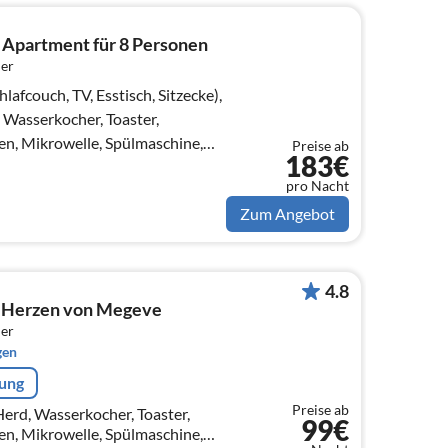
e Apartment für 8 Personen
er
couch, TV, Esstisch, Sitzecke),
 Wasserkocher, Toaster,
en, Mikrowelle, Spülmaschine,
Preise ab
183€
n, )
pro Nacht
Zum Angebot
4.8
Herzen von Megeve
er
gen
rung
Preise ab
Herd, Wasserkocher, Toaster,
99€
en, Mikrowelle, Spülmaschine,