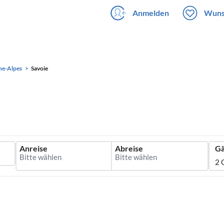
Anmelden
Wuns
ne-Alpes
Savoie
Anreise
Abreise
Gä
2 