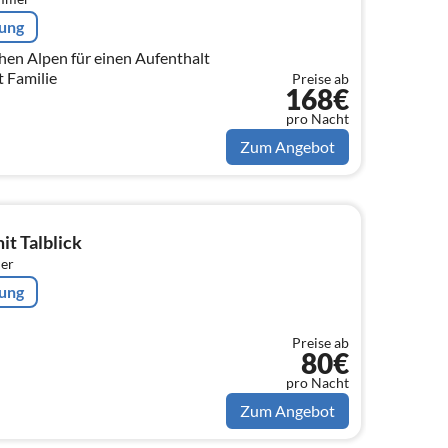
rung
chen Alpen für einen Aufenthalt
 Familie
Preise ab
168€
pro Nacht
Zum Angebot
t Talblick
er
rung
Preise ab
80€
pro Nacht
Zum Angebot