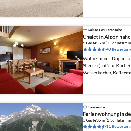
Kühlschrank, ), Wohn-/S
Pers., TV)
Sainte-Foy-Tarentaise
Chalet in Alpen nahe
2
6 Gäste
55 m
2
Schlafzimm
40 Bewertun
Wohnzimmer(Doppelschl
Sitzecke), offene Küche
Wasserkocher, Kaffeemas
Mikrowelle, Spülmaschi
Lanslevillard
Ferienwohnung in de
2
6 Gäste
35 m
2
Schlafzimm
11 Bewertun