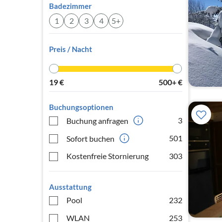
Badezimmer
1
2
3
4
5+
Preis / Nacht
19
€
500+
€
Buchungsoptionen
3
Buchung anfragen
501
Sofort buchen
Kostenfreie Stornierung
303
Ausstattung
Pool
232
WLAN
253