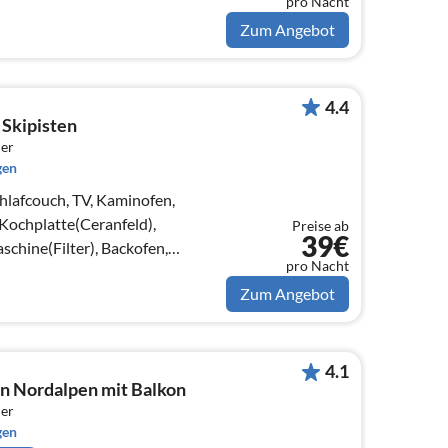
pro Nacht
chlafzimmer(, , Schlafcouch 1
Zum Angebot
4.4
 Skipisten
er
gen
afcouch, TV, Kaminofen,
(Kochplatte(Ceranfeld),
Preise ab
39€
chine(Filter), Backofen,
pro Nacht
ne, Kühlschrank)
Zum Angebot
4.1
n Nordalpen mit Balkon
er
gen