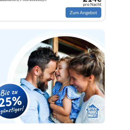
pro Nacht
rank), Wohn/Esszimmer(TV)
Zum Angebot