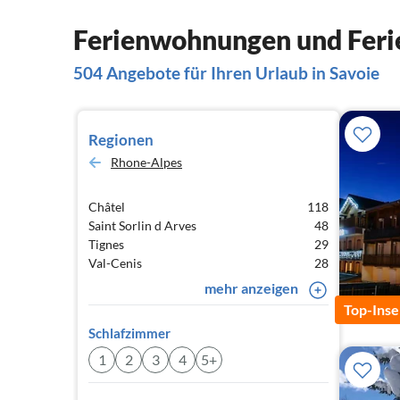
Ferienwohnungen und Ferie
504 Angebote für Ihren Urlaub in Savoie
Regionen
Rhone-Alpes
Châtel
118
Saint Sorlin d Arves
48
Tignes
29
Val-Cenis
28
mehr anzeigen
Top-Inse
Schlafzimmer
1
2
3
4
5+