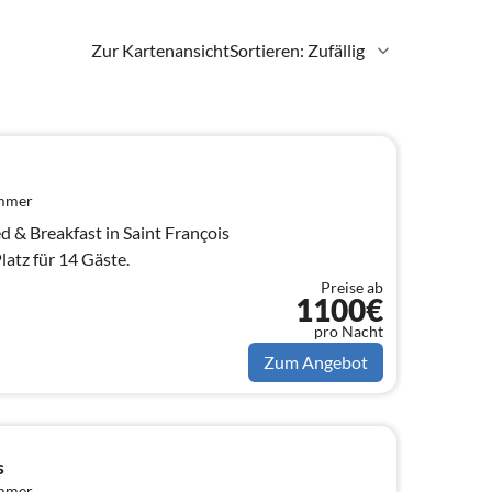
Zur Kartenansicht
Sortieren: Zufällig
immer
d & Breakfast in Saint François
atz für 14 Gäste.
Preise ab
1100€
pro Nacht
Zum Angebot
s
immer