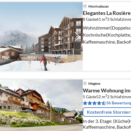
Montvalezan
Elegantes La Rosièr
2
8 Gäste
61 m
3
Schlafzimm
Wohnzimmer(Doppelschlaf
Kochnische(Kochplatte,
Kaffeemaschine, Backof
Kühl-/Gefrierkombinatio
Megève
Warme Wohnung im 
2
5 Gäste
52 m
2
Schlafzimm
36 Bewertun
Kostenfreie Stornie
In der 3. Etage: (Küche(
Kaffeemaschine, Backof