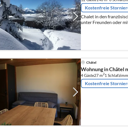
Kostenfreie Stornie
Chalet in den französis
unter Freunden oder mit
Châtel
Wohnung in Châtel mi
2
4 Gäste
27 m
1
Schlafzimm
Kostenfreie Stornie