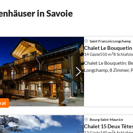
nhäuser in Savoie
Saint Francois Longchamp
Chalet Le Bouquetin
2
14 Gäste
550 m
8
Schlafz
Chalet Le Bouquetin: Be
Longchamp, 8 Zimmer, Pl
rat
Bourg-Saint-Maurice
Chalet 15 Deux Tête
2
12 Gäste
140 m
6
Schlafz