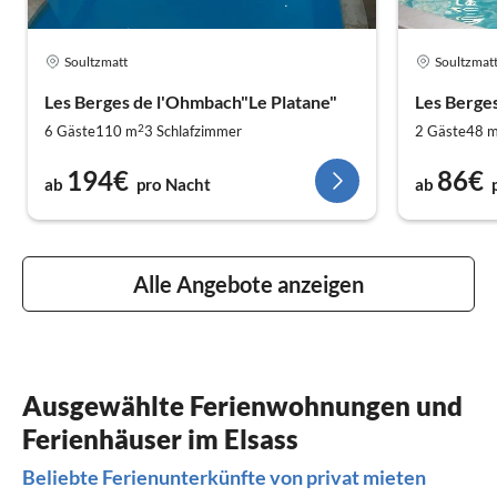
Soultzmatt
Soultzmat
Les Berges de l'Ohmbach"Le Platane"
Les Berge
2
6 Gäste
110 m
3
Schlafzimmer
2 Gäste
48 
194€
86€
ab
pro Nacht
ab
Alle Angebote anzeigen
Ausgewählte Ferienwohnungen und
Ferienhäuser im Elsass
Beliebte Ferienunterkünfte von privat mieten