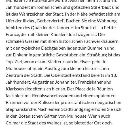
Münster. Die Kathedrale wurde zwischen dem 12. und 15.
Jahrhundert im romanischen und gotischen Stil erbaut und
ist das Wahrzeichen der Stadt. In der Nähe befindet sich am
Ufer der Ill das „Gerberviertel“. Buchen Sie eine Wohnung
inmitten des Quartier des Tanneurs im Stadtteil La Petite
France, der mit kleinen Kanälen durchzogen ist. Die
schmalen Gassen mit ihren historischen Fachwerkhäusern
mit den typischen Dachgauben laden zum Bummeln und
zur Einkehr in gemütliche Gaststuben ein. Straßburg ist das
Top-Ziel, wenn es um Städteurlaub im Elsass geht. In
Mulhouse lohnt ein Ausflug zum kleinen historischen
Zentrum der Stadt. Die Oberstadt entstand bereits im 13.
Jahrhundert. Augustiner, Johanniter, Franziskaner und
Klarissen siedelten sich hier an. Der Place de la Réunion
fasziniert mit Renaissancefassaden und einem opulenten
Brunnen vor der Kulisse der protestantischen neugotischen
Stephanskirche. Nach einem Stadtrundgang erholen Sie sich
in den Botanischen Gärten von Mulhouse. Wenn auch
Colmar die Stadt des Weines ist, so bietet der Ort doch