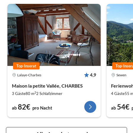
Top-Inserat
Top-Inser
4,9
Lalaye-Charbes
Sewen
Maison la petite Vallée, CHARBES
Ferienwoh
2
3 Gäste
80 m
2
Schlafzimmer
4 Gäste
55 
82€
54€
ab
pro Nacht
ab