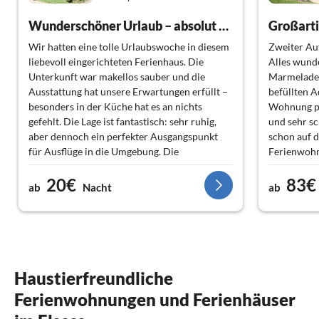
Wunderschöner Urlaub – absolut empfehlenswert!"
Großart
Wir hatten eine tolle Urlaubswoche in diesem
Zweiter Auf
liebevoll eingerichteten Ferienhaus. Die
Alles wund
Unterkunft war makellos sauber und die
Marmelade,
Ausstattung hat unsere Erwartungen erfüllt –
befüllten A
besonders in der Küche hat es an nichts
Wohnung per
gefehlt. Die Lage ist fantastisch: sehr ruhig,
und sehr sc
aber dennoch ein perfekter Ausgangspunkt
schon auf d
für Ausflüge in die Umgebung. Die
Ferienwoh
Vermieterin Clarisse war unglaublich herzlich
20€
83€
und jederzeit erreichbar. Wir haben uns von
ab
Nacht
ab
der ersten Minute an wie zu Hause gefühlt
und kommen sehr gerne wieder. Vielen Dank
für die tolle Gastfreundschaft!"
Astrid und Wolfgang
Haustierfreundliche
Ferienwohnungen und Ferienhäuser