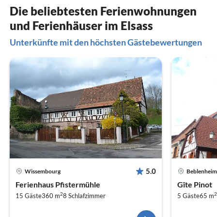
Die beliebtesten Ferienwohnungen
und Ferienhäuser im Elsass
Unterkünfte mit den höchsten Gästebewertungen
5.0
Wissembourg
Beblenheim
Ferienhaus Pfistermühle
Gîte Pinot
2
2
15 Gäste
360 m
8
Schlafzimmer
5 Gäste
65 m