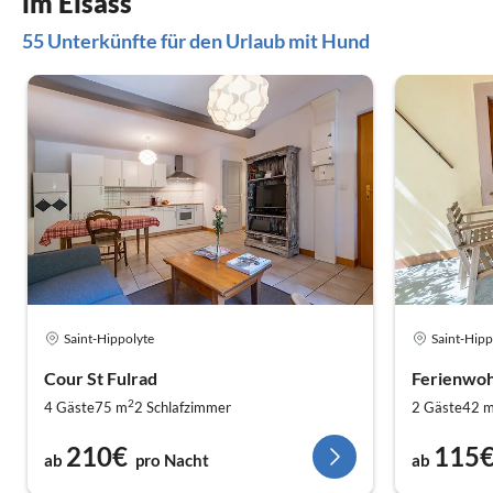
im Elsass
55 Unterkünfte für den Urlaub mit Hund
Saint-Hippolyte
Saint-Hipp
Cour St Fulrad
2
4 Gäste
75 m
2
Schlafzimmer
2 Gäste
42 
210€
115
ab
pro Nacht
ab