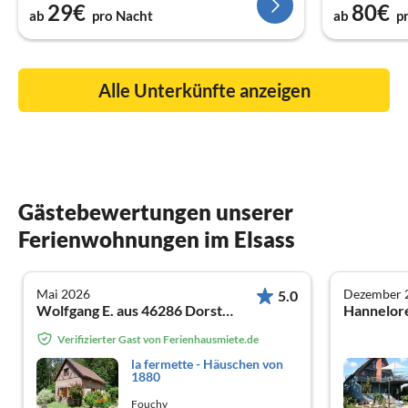
29€
80€
ab
pro Nacht
ab
p
Alle Unterkünfte anzeigen
Gästebewertungen unserer
Ferienwohnungen im Elsass
Mai 2026
Dezember 
5.0
Wolfgang E. aus 46286 Dorsten
Hannelore
Verifizierter Gast von Ferienhausmiete.de
la fermette - Häuschen von
1880
Fouchy