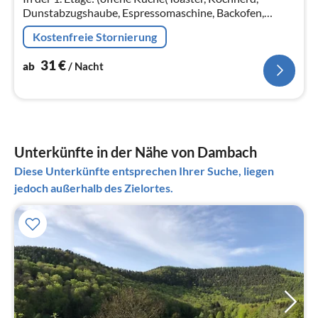
Dunstabzugshaube, Espressomaschine, Backofen,
Mikrowelle, Spülmaschine, Kühl-/Gefrierkombination),
Kostenfreie Stornierung
Wohn/Esszimmer(TV, Esstisch))
31
€
ab
/ Nacht
Unterkünfte in der Nähe von Dambach
Diese Unterkünfte entsprechen Ihrer Suche, liegen
jedoch außerhalb des Zielortes.