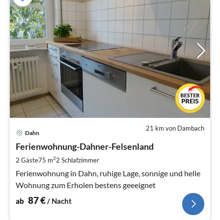
21 km von Dambach
Pre
Dahn
ab
8
Ferienwohnung-Dahner-Felsenland
pr
2
2 Gäste
75 m
2
Schlafzimmer
Na
Ferienwohnung in Dahn, ruhige Lage, sonnige und helle
Wohnung zum Erholen bestens geeeignet
87
€
ab
/ Nacht