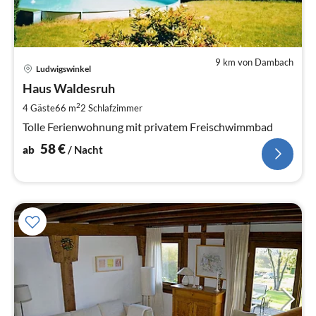
9 km von Dambach
Pre
Ludwigswinkel
ab
5
Haus Waldesruh
pr
2
4 Gäste
66 m
2
Schlafzimmer
Na
Tolle Ferienwohnung mit privatem Freischwimmbad
58
€
ab
/ Nacht