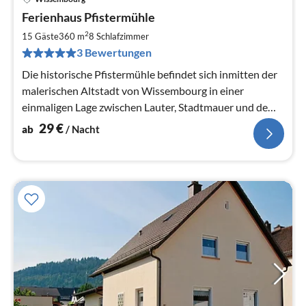
Pre
Ferienhaus Pfistermühle
ab
2
2
15 Gäste
360 m
8
Schlafzimmer
pr
3 Bewertungen
Na
Die historische Pfistermühle befindet sich inmitten der
malerischen Altstadt von Wissembourg in einer
einmaligen Lage zwischen Lauter, Stadtmauer und dem
St. Peter und Paul Abtei.
29
€
ab
/ Nacht