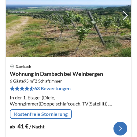
Dambach
Pre
Wohnung in Dambach bei Weinbergen
ab
2
4
6 Gäste
95 m
2
Schlafzimmer
63 Bewertungen
pr
Na
In der 1. Etage: (Diele,
Wohnzimmer(Doppelschlafcouch, TV(Satellit)),
Küche(Esstisch, Toaster, Kochherd, Kaffeemaschine,
Kostenfreie Stornierung
Backofen, Mikrowelle, Kühl-/Gefrierkombination)
41
€
ab
/ Nacht