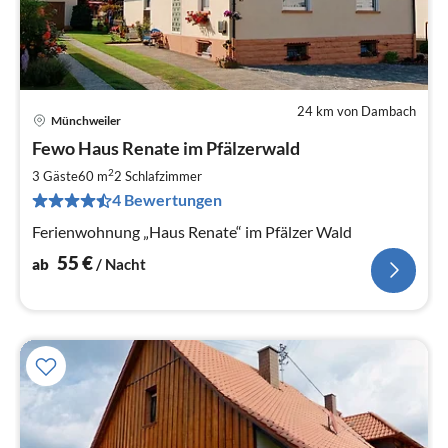
24 km von Dambach
Münchweiler
Pre
Fewo Haus Renate im Pfälzerwald
ab
5
2
3 Gäste
60 m
2
Schlafzimmer
pr
4 Bewertungen
Na
Ferienwohnung „Haus Renate“ im Pfälzer Wald
55
€
ab
/ Nacht