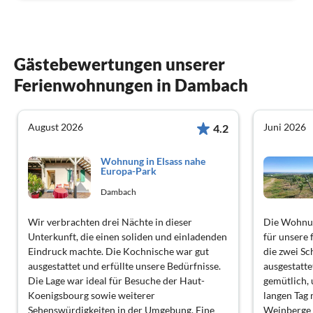
Gästebewertungen unserer
Ferienwohnungen in Dambach
August 2026
Juni 2026
4.2
Wohnung in Elsass nahe
Europa-Park
Dambach
Wir verbrachten drei Nächte in dieser
Die Wohnun
Unterkunft, die einen soliden und einladenden
für unsere 
Eindruck machte. Die Kochnische war gut
die zwei Sc
ausgestattet und erfüllte unsere Bedürfnisse.
ausgestatt
Die Lage war ideal für Besuche der Haut-
gemütlich, 
Koenigsbourg sowie weiterer
langen Tag
Sehenswürdigkeiten in der Umgebung. Eine
Weinberge 