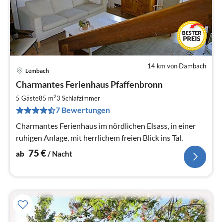
14 km von Dambach
Lembach
Pre
Charmantes Ferienhaus Pfaffenbronn
ab
7
2
5 Gäste
85 m
3
Schlafzimmer
pr
7 Bewertungen
Na
Charmantes Ferienhaus im nördlichen Elsass, in einer
ruhigen Anlage, mit herrlichem freien Blick ins Tal.
75
€
ab
/ Nacht