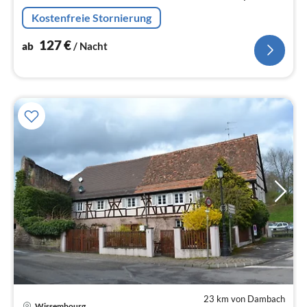
ausgestattete Küche. Hochstuhl, Babybett,
Kostenfreie Stornierung
Fläschchenwärmer. Haustiere willkommen.
127
€
ab
/ Nacht
23 km von Dambach
Wissembourg