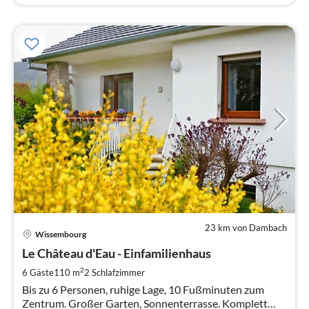
23 km von Dambach
Pre
Wissembourg
ab
1
Le Château d'Eau - Einfamilienhaus
pr
2
6 Gäste
110 m
2
Schlafzimmer
Na
Bis zu 6 Personen, ruhige Lage, 10 Fußminuten zum
Zentrum. Großer Garten, Sonnenterrasse. Komplett