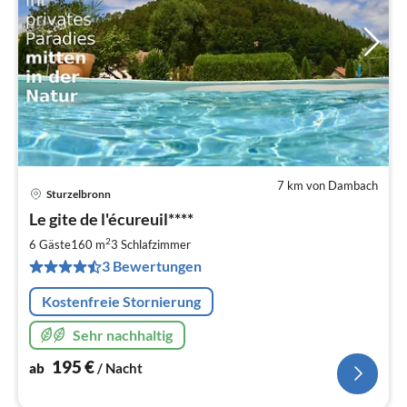
7 km von Dambach
Sturzelbronn
Pre
Le gite de l'écureuil****
ab
1
2
6 Gäste
160 m
3
Schlafzimmer
pr
3 Bewertungen
Na
Kostenfreie Stornierung
Sehr nachhaltig
195
€
ab
/ Nacht