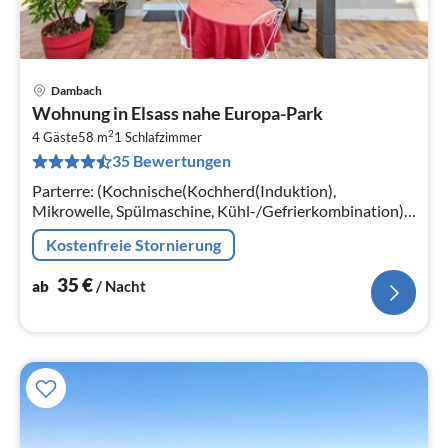
Dambach
Pre
Wohnung in Elsass nahe Europa-Park
ab
2
3
4 Gäste
58 m
1
Schlafzimmer
35 Bewertungen
pr
Na
Parterre: (Kochnische(Kochherd(Induktion),
Mikrowelle, Spülmaschine, Kühl-/Gefrierkombination),
Wohn/Esszimmer(Doppelschlafcouch(130 x 190 cm),
Kostenfreie Stornierung
TV)
35
€
ab
/ Nacht