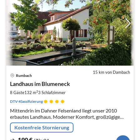
15 km von Dambach
Pre
Rumbach
ab
1
Landhaus im Blumeneck
pr
2
8 Gäste
132 m
3
Schlafzimmer
Na
DTV-Klassifizierung
Mittendrin im Dahner Felsenland liegt unser 2010
erbautes Landhaus. Moderner Komfort, großzügige
Räume und eine Ausstattung wie Zuhause sollen den
Kostenfreie Stornierung
Urlaub zur Erholung werden lassen
190
€