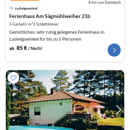
8 km von Dambach
Pre
Ludwigswinkel
ab
8
Ferienhaus Am Sägmühlweiher 21b
pr
2
5 Gäste
65 m
3
Schlafzimmer
Na
Gemütliches, sehr ruhig gelegenes Ferienhaus in
Ludwigswinkel für bis zu 5 Personen
85
€
ab
/ Nacht