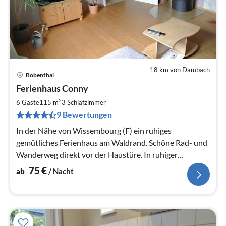
18 km von Dambach
Bobenthal
Pre
Ferienhaus Conny
ab
7
2
6 Gäste
115 m
3
Schlafzimmer
pr
9 Bewertungen
Na
In der Nähe von Wissembourg (F) ein ruhiges
gemütliches Ferienhaus am Waldrand. Schöne Rad- und
Wanderweg direkt vor der Haustüre. In ruhiger
idyllischer Lage.
75
€
ab
/ Nacht