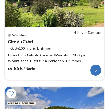
4 km von Dambach
Pre
Windstein
ab
8
Gite du Cabri
pr
2
4 Gäste
100 m
2
Schlafzimmer
Na
Ferienhaus Gite du Cabri in Windstein, 100qm
Wohnfläche, Platz für 4 Personen, 1 Zimmer.
85
€
ab
/ Nacht