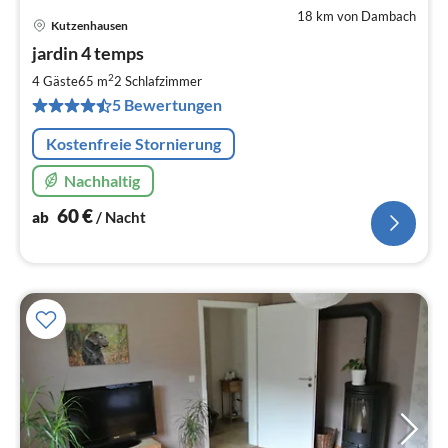
18 km von Dambach
Kutzenhausen
Pre
jardin 4 temps
ab
6
2
4 Gäste
65 m
2
Schlafzimmer
pr
5 Bewertungen
Na
Kostenfreie Stornierung
Nachhaltig
60
€
ab
/ Nacht