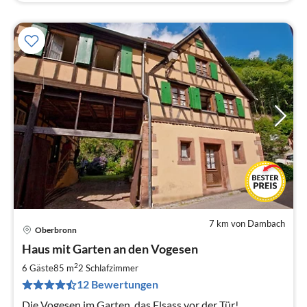
7 km von Dambach
Oberbronn
Pre
Haus mit Garten an den Vogesen
ab
5
2
6 Gäste
85 m
2
Schlafzimmer
pr
12 Bewertungen
Na
Die Vogesen im Garten, das Elsass vor der Tür!