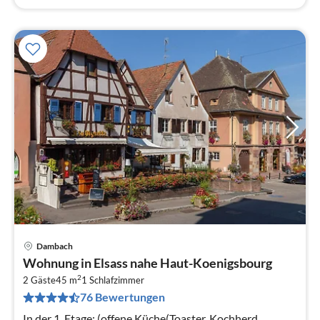
Dambach
Pre
Wohnung in Elsass nahe Haut-Koenigsbourg
ab
2
3
2 Gäste
45 m
1
Schlafzimmer
76 Bewertungen
pr
Na
In der 1. Etage: (offene Küche(Toaster, Kochherd,