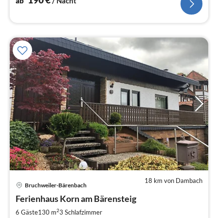
ab
/ Nacht
18 km von Dambach
Pre
Bruchweiler-Bärenbach
ab
8
Ferienhaus Korn am Bärensteig
pr
2
6 Gäste
130 m
3
Schlafzimmer