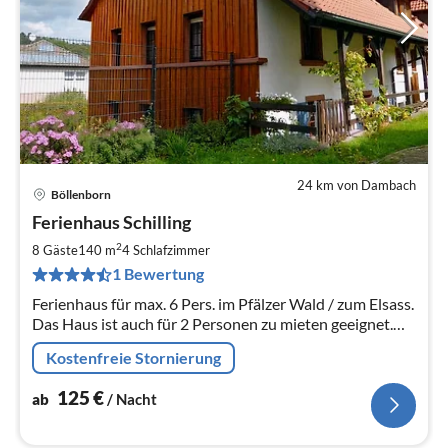
24 km von Dambach
Böllenborn
Pre
Ferienhaus Schilling
ab
1
2
8 Gäste
140 m
4
Schlafzimmer
pr
1 Bewertung
Na
Ferienhaus für max. 6 Pers. im Pfälzer Wald / zum Elsass.
Das Haus ist auch für 2 Personen zu mieten geeignet.
Mehr Personen auf Anfrage.
Kostenfreie Stornierung
125
€
ab
/ Nacht