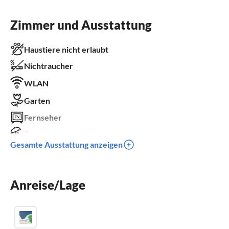
Zimmer und Ausstattung
Haustiere nicht erlaubt
Nichtraucher
WLAN
Garten
Fernseher
Terrasse
Gesamte Ausstattung anzeigen
Spülmaschine
Waschmaschine
Anreise/Lage
Sauna