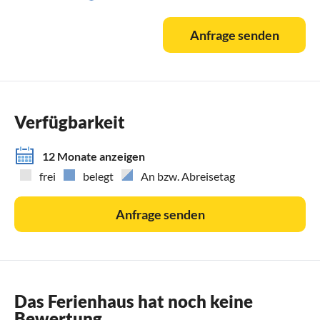
aktuellem Belegungsplan nennen. Sie können uns mit
"Landhaus im Blumeneck" und "Rumbach" aber leicht durch
Anfrage senden
Suchmaschinen finden und so unsere aktuelle Belegung
einsehen.
Verfügbarkeit
12 Monate anzeigen
frei
belegt
An bzw. Abreisetag
Anfrage senden
Das Ferienhaus hat noch keine
Bewertung