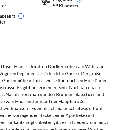
ter
59 Kilometer
abfahrt
ter
. Unser Haus ist im alten Dorfkern oben am Waldrand.
ogesen beginnen tatsächlich im Garten. Der große
ive Gartenmöbeln. Im teilweise überdachten Hof können
strasse. Es gibt nur zur einen Seite Nachbarn, nach
aus. Nachts hört man nur den Brunnen plätschern und
itte vom Haus entfernt auf der Hauptstraße.
achwerkhäusern. Es zieht sich malerisch etwas erhöht
nem hervorragenden Bäcker, einer Apotheke und
Leben. Einkaufsmöglichkeiten gibt es in Niederbronn auch
Reichshofen und gigantische Hypermarchées (Auchan