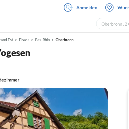
Anmelden
Wuns
Oberbronn , 2
rand Est
Elsass
Bas-Rhin
Oberbronn
Vogesen
dezimmer