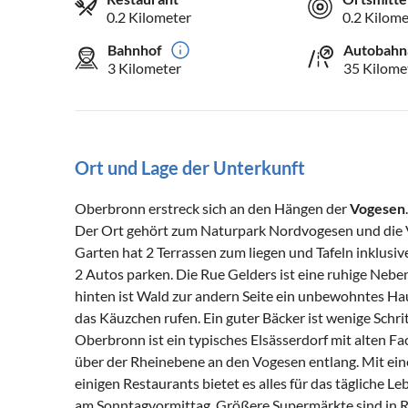
0.2 Kilometer
0.2 Kilome
Bahnhof
Autobahn
3 Kilometer
35 Kilome
Ort und Lage der Unterkunft
Oberbronn erstreck sich an den Hängen der
Vogesen
Der Ort gehört zum Naturpark Nordvogesen und die V
Garten hat 2 Terrassen zum liegen und Tafeln inklus
2 Autos parken. Die Rue Gelders ist eine ruhige Neben
hinten ist Wald zur andern Seite ein unbewohntes H
das Käuzchen rufen. Ein guter Bäcker ist wenige Schr
Oberbronn ist ein typisches Elsässerdorf mit alten F
über der Rheinebene an den Vogesen entlang. Mit ei
einigen Restaurants bietet es alles für das tägliche 
am Sonntagvormittag. Größere Supermärkte sind in 