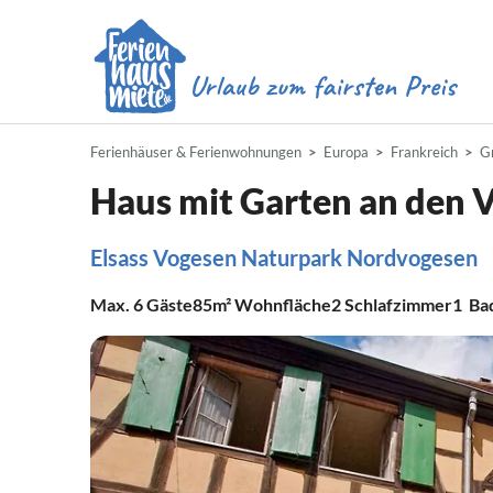
Ferienhäuser & Ferienwohnungen
Europa
Frankreich
G
Haus mit Garten an den 
Elsass Vogesen Naturpark Nordvogesen
Max.
6
Gäste
85m²
Wohnfläche
2
Schlafzimmer
1
Ba