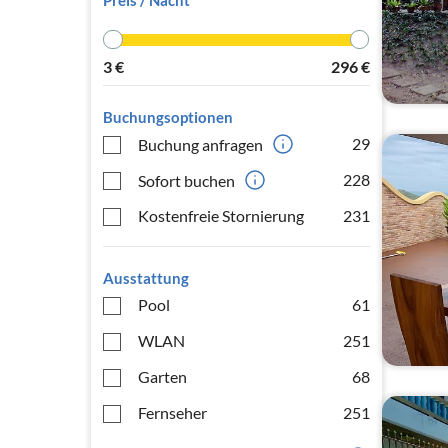
Preis / Nacht
3
€
296
€
Buchungsoptionen
29
Buchung anfragen
228
Sofort buchen
Kostenfreie Stornierung
231
Ausstattung
Pool
61
WLAN
251
Garten
68
Fernseher
251