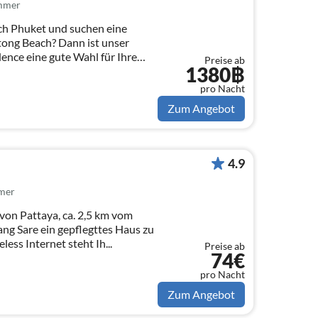
immer
ach Phuket und suchen eine
tong Beach? Dann ist unser
dence eine gute Wahl für Ihre
Preise ab
1380฿
pro Nacht
Zum Angebot
4.9
mer
von Pattaya, ca. 2,5 km vom
ang Sare ein gepflegttes Haus zu
es wireless Internet steht Ih...
Preise ab
74€
pro Nacht
Zum Angebot