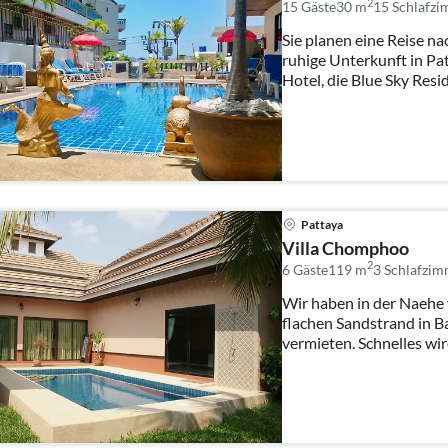
2
15 Gäste
30 m
15
Schlafz
Sie planen eine Reise n
ruhige Unterkunft in Pa
Hotel, die Blue Sky Resi
Url...
Pattaya
Villa Chomphoo
2
6 Gäste
119 m
3
Schlafzim
Wir haben in der Naehe 
flachen Sandstrand in B
vermieten. Schnell