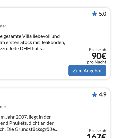
5.0
mer
die gesamte Villa liebevoll und
. Im ersten Stock mit Teakboden,
zo. Jede DHH hat s...
Preise ab
90€
pro Nacht
Zum Angebot
4.9
mer
 Jahr 2007, liegt in der
gend Phukets, dicht an der
ch. Die Grundstücksgröße
Preise ab
167€