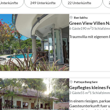
Unterkünfte
249 Unterkünfte
22 Unterkünfte
Ban Sakhu
Green View Villen N
2
6 Gäste
190 m
3
Schlafzim
Traumvilla mit eigenem 
Pattaya Bang Sare
Gepflegtes kleines F
2
2 Gäste
55 m
1
Schlafzimm
In einem riesigen, park
Gaesteunterkunft fuer 