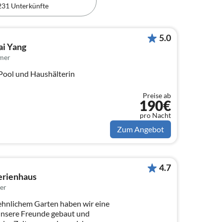
231 Unterkünfte
5.0
ai Yang
mer
Pool und Haushälterin
Preise ab
190€
pro Nacht
Zum Angebot
4.7
erienhaus
er
aehnlichem Garten haben wir eine
unsere Freunde gebaut und