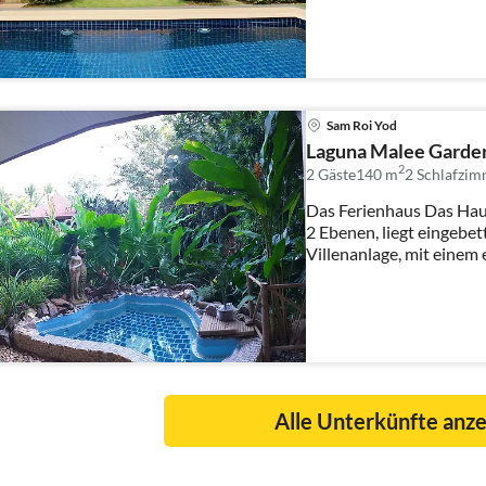
Sam Roi Yod
Laguna Malee Garden,
2
2 Gäste
140 m
2
Schlafzim
Das Ferienhaus Das Haus
2 Ebenen, liegt eingebettet in einer kleinen privaten
Villenanlage, mit einem e
Alle Unterkünfte anz