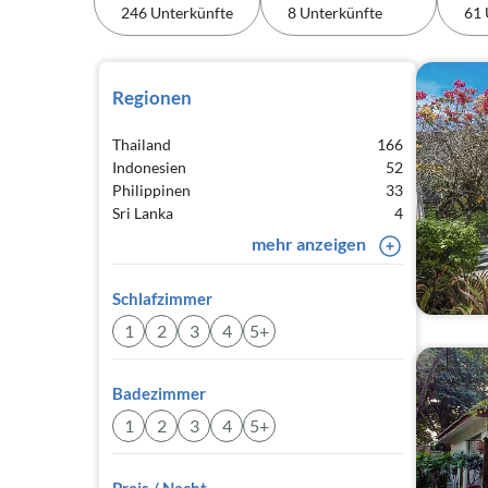
246 Unterkünfte
8 Unterkünfte
61 
Regionen
Thailand
166
Indonesien
52
Philippinen
33
Sri Lanka
4
mehr anzeigen
Schlafzimmer
1
2
3
4
5+
Badezimmer
1
2
3
4
5+