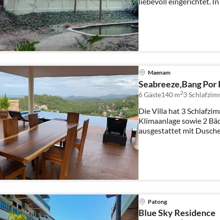
liebevoll eingerichtet. In
Maenam
Seabreeze,Bang Por
2
6 Gäste
140 m
3
Schlafzim
Die Villa hat 3 Schlafz
Klimaanlage sowie 2 Bä
ausgestattet mit Dusc
mit ein...
Patong
Blue Sky Residence