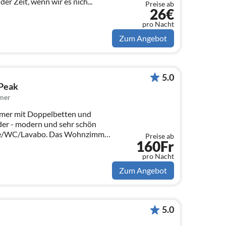
 der Zeit, wenn wir es nich...
Preise ab
26€
pro Nacht
Zum Angebot
5.0
 Peak
mer
immer mit Doppelbetten und
der - modern und sehr schön
he/WC/Lavabo. Das Wohnzimmer
Preise ab
160Fr
pro Nacht
Zum Angebot
5.0