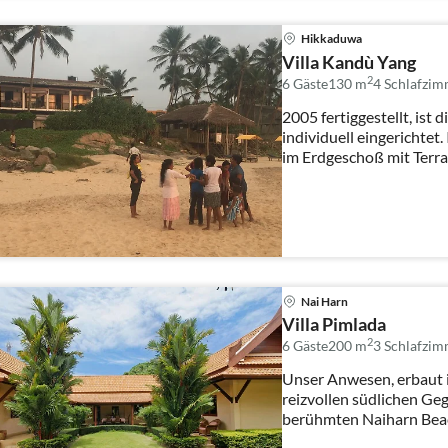
Hikkaduwa
Villa Kandù Yang
2
6 Gäste
130 m
4
Schlafzim
2005 fertiggestellt, ist 
individuell eingerichtet
im Erdgeschoß mit Terraz
Nai Harn
Villa Pimlada
2
6 Gäste
200 m
3
Schlafzim
Unser Anwesen, erbaut im
reizvollen südlichen Ge
berühmten Naiharn Bea
beträgt 800 ...