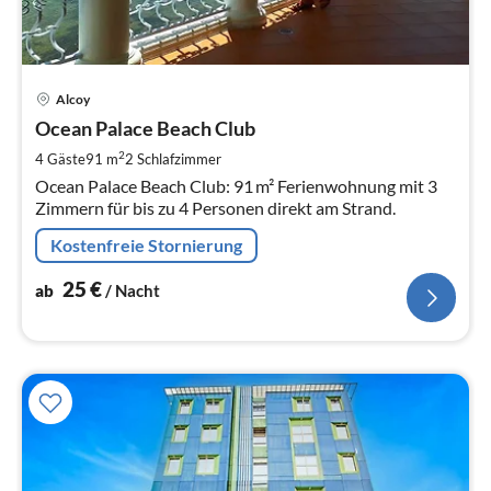
Pre
Alcoy
ab
2
Ocean Palace Beach Club
pr
2
4 Gäste
91 m
2
Schlafzimmer
Na
Ocean Palace Beach Club: 91 m² Ferienwohnung mit 3
Zimmern für bis zu 4 Personen direkt am Strand.
Kostenfreie Stornierung
25
€
ab
/ Nacht