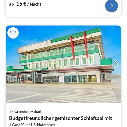
15
€
ab
/ Nacht
Pre
Greenbelt Makati
ab
Budgetfreundlicher gemischter Schlafsaal mit
7
2
1 Gast
20 m
1
Schlafzimmer
pr