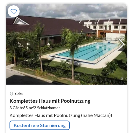
Pre
Cebu
ab
Komplettes Haus mit Poolnutzung
4
2
3 Gäste
65 m
2
Schlafzimmer
pr
Komplettes Haus mit Poolnutzung (nahe Mactan)!
Na
Kostenfreie Stornierung