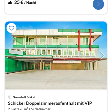
25
€
ab
/ Nacht
Pre
Greenbelt Makati
ab
Schicker Doppelzimmeraufenthalt mit VIP
2
2
2 Gäste
20 m
1
Schlafzimmer
pr