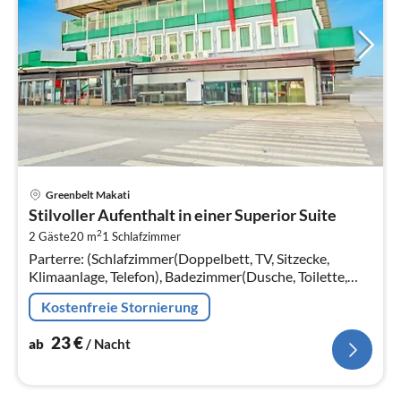
Pre
Greenbelt Makati
ab
Stilvoller Aufenthalt in einer Superior Suite
2
2
2 Gäste
20 m
1
Schlafzimmer
pr
Parterre: (Schlafzimmer(Doppelbett, TV, Sitzecke,
Na
Klimaanlage, Telefon), Badezimmer(Dusche, Toilette,
Föhn, Handtücher inklusive, , ))
Kostenfreie Stornierung
23
€
ab
/ Nacht