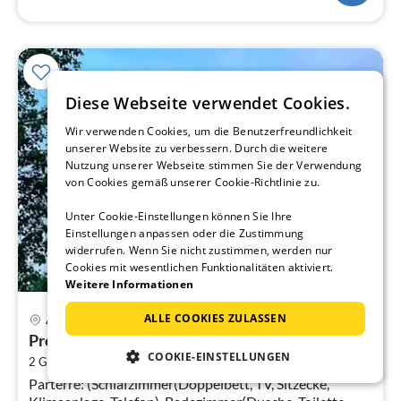
Diese Webseite verwendet Cookies.
Wir verwenden Cookies, um die Benutzerfreundlichkeit
unserer Website zu verbessern. Durch die weitere
Nutzung unserer Webseite stimmen Sie der Verwendung
von Cookies gemäß unserer Cookie-Richtlinie zu.
Unter Cookie-Einstellungen können Sie Ihre
Einstellungen anpassen oder die Zustimmung
widerrufen. Wenn Sie nicht zustimmen, werden nur
Cookies mit wesentlichen Funktionalitäten aktiviert.
Weitere Informationen
Pre
ALLE COOKIES ZULASSEN
Angeles
ab
Premium-Luxus-Aufenthalt im Sunday Hevea...
2
COOKIE-EINSTELLUNGEN
2
2 Gäste
16 m
1
Schlafzimmer
pr
Parterre: (Schlafzimmer(Doppelbett, TV, Sitzecke,
Na