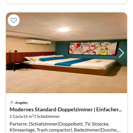
Pre
Angeles
ab
Modernes Standard-Doppelzimmer | Einfacher...
4
2
2 Gäste
16 m
1
Schlafzimmer
pr
Parterre: (Schlafzimmer(Doppelbett, TV, Sitzecke,
Na
Klimaanlage, Trash compactor), Badezimmer(Dusche,