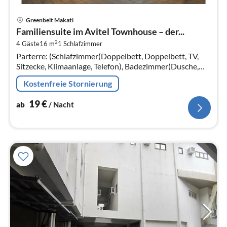
Pre
Greenbelt Makati
ab
Familiensuite im Avitel Townhouse – der...
2
2
4 Gäste
16 m
1
Schlafzimmer
pr
Parterre: (Schlafzimmer(Doppelbett, Doppelbett, TV,
Na
Sitzecke, Klimaanlage, Telefon), Badezimmer(Dusche,
Toilette, Bidet, Handtücher inklusive, , ))
Kostenfreie Stornierung
19
€
ab
/ Nacht