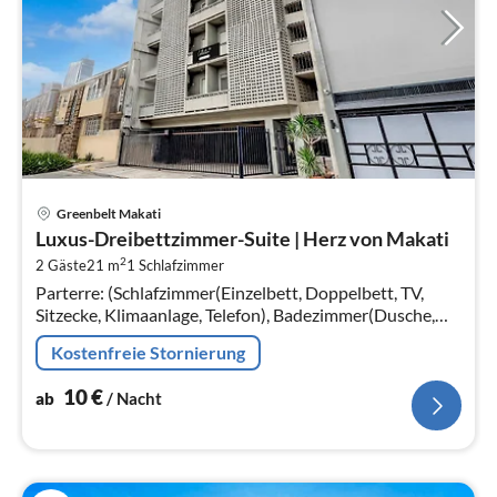
Pre
Greenbelt Makati
ab
Luxus-Dreibettzimmer-Suite | Herz von Makati
1
2
2 Gäste
21 m
1
Schlafzimmer
pr
Parterre: (Schlafzimmer(Einzelbett, Doppelbett, TV,
Na
Sitzecke, Klimaanlage, Telefon), Badezimmer(Dusche,
Toilette, Bidet, Handtücher inklusive, , )) Parkplatz,
Kostenfreie Stornierung
Aufzug
10
€
ab
/ Nacht