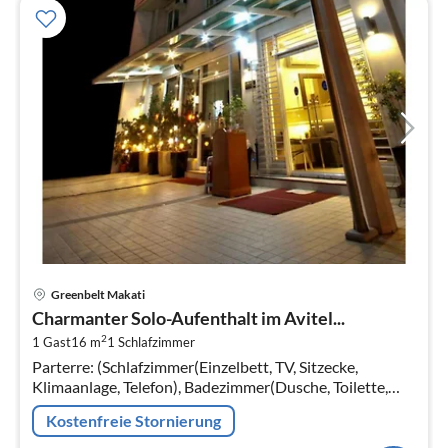
Pre
Greenbelt Makati
ab
Charmanter Solo-Aufenthalt im Avitel...
1
2
1 Gast
16 m
1
Schlafzimmer
pr
Parterre: (Schlafzimmer(Einzelbett, TV, Sitzecke,
Na
Klimaanlage, Telefon), Badezimmer(Dusche, Toilette,
Bidet, Handtücher inklusive, , ))
Kostenfreie Stornierung