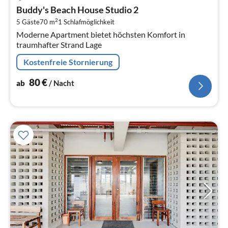
ab
Buddy's Beach House Studio 2
8
2
5 Gäste
70 m
1
Schlafmöglichkeit
pr
Moderne Apartment bietet höchsten Komfort in
Na
traumhafter Strand Lage
Kostenfreie Stornierung
80
€
ab
/ Nacht