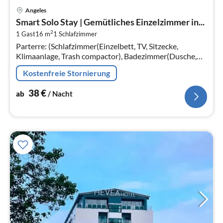
Pre
Angeles
ab
Smart Solo Stay | Gemütliches Einzelzimmer in...
3
2
1 Gast
16 m
1
Schlafzimmer
pr
Parterre: (Schlafzimmer(Einzelbett, TV, Sitzecke,
Na
Klimaanlage, Trash compactor), Badezimmer(Dusche,
Waschbecken, Toilette, Bidet, ))
Kostenfreie Stornierung
38
€
ab
/ Nacht