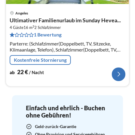
Angeles
Pre
Ultimativer Familienurlaub im Sunday Hevea...
ab
2
2
4 Gäste
16 m
2
Schlafzimmer
1 Bewertung
pr
Na
Parterre: (Schlafzimmer(Doppelbett, TV, Sitzecke,
Klimaanlage, Telefon), Schlafzimmer(Doppelbett, TV,
Sitzecke, Klimaanlage, Telefon)
Kostenfreie Stornierung
22
€
ab
/ Nacht
Einfach und ehrlich - Buchen
ohne Gebühren!
Geld-zurück-Garantie
Ohne Provision und Servicegebühren