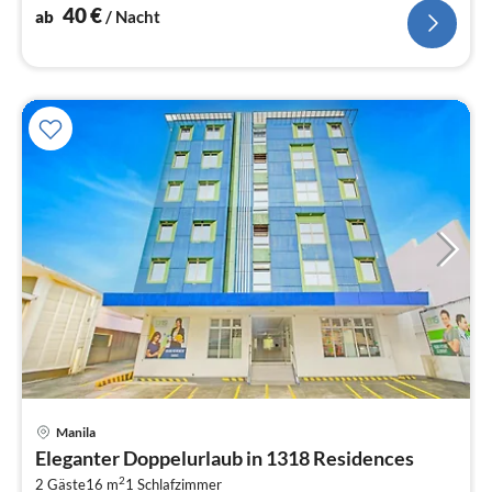
40
€
ab
/ Nacht
Pre
Manila
ab
Eleganter Doppelurlaub in 1318 Residences
1
2
2 Gäste
16 m
1
Schlafzimmer
pr