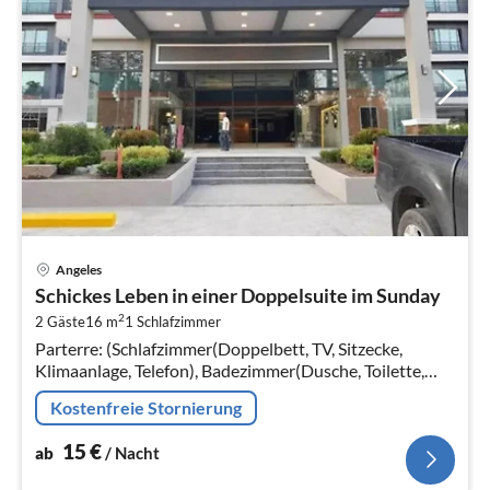
Pre
Angeles
ab
Schickes Leben in einer Doppelsuite im Sunday
1
2
2 Gäste
16 m
1
Schlafzimmer
pr
Parterre: (Schlafzimmer(Doppelbett, TV, Sitzecke,
Na
Klimaanlage, Telefon), Badezimmer(Dusche, Toilette,
Föhn, Handtücher inklusive, , )) Parkplatz, Aufzug
Kostenfreie Stornierung
15
€
ab
/ Nacht