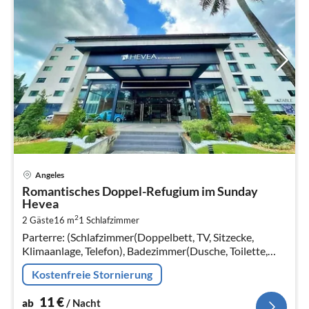
Pre
Angeles
ab
Romantisches Doppel-Refugium im Sunday
1
Hevea
pr
2
2 Gäste
16 m
1
Schlafzimmer
Na
Parterre: (Schlafzimmer(Doppelbett, TV, Sitzecke,
Klimaanlage, Telefon), Badezimmer(Dusche, Toilette,
Föhn, Handtücher inklusive, , )) Parkplatz, Aufzug
Kostenfreie Stornierung
11
€
ab
/ Nacht