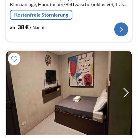
Klimaanlage, Handtücher/Bettwäsche (inklusive), Trash
compactor), Badezimmer(Dusche, Waschbecken,
Kostenfreie Stornierung
Toilette, Bidet, ))
38
€
ab
/ Nacht