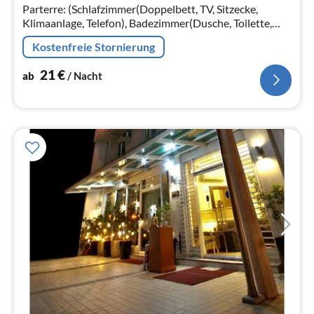
Parterre: (Schlafzimmer(Doppelbett, TV, Sitzecke,
Na
Klimaanlage, Telefon), Badezimmer(Dusche, Toilette,
Föhn, Handtücher inklusive, , )) Parkplatz
Kostenfreie Stornierung
21
€
ab
/ Nacht