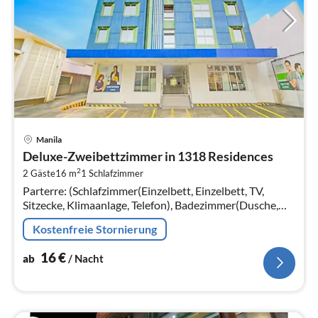
Pre
Manila
ab
Deluxe-Zweibettzimmer in 1318 Residences
1
2
2 Gäste
16 m
1
Schlafzimmer
pr
Parterre: (Schlafzimmer(Einzelbett, Einzelbett, TV,
Na
Sitzecke, Klimaanlage, Telefon), Badezimmer(Dusche,
Toilette, Bidet, Handtücher inklusive, , )) Aufzug
Kostenfreie Stornierung
16
€
ab
/ Nacht