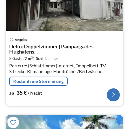
Pre
Angeles
ab
Delux Doppelzimmer | Pampanga des
3
Flughafens...
pr
2
2 Gäste
22 m
1
Schlafzimmer
Na
Parterre: (Schlafzimmer(Internet, Doppelbett, TV,
Sitzecke, Klimaanlage, Handtücher/Bettwäsche
(inklusive)), Badezimmer(Dusche, Waschbecken,
Kostenfreie Stornierung
Toilette, Bidet, ))
35
€
ab
/ Nacht