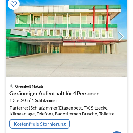
Pre
Greenbelt Makati
ab
Geräumiger Aufenthalt für 4 Personen
2
2
1 Gast
20 m
1
Schlafzimmer
pr
Parterre: (Schlafzimmer(Etagenbett, TV, Sitzecke,
Na
Klimaanlage, Telefon), Badezimmer(Dusche, Toilette,
Föhn, Handtücher inklusive, , , , )) Parkplatz
Kostenfreie Stornierung