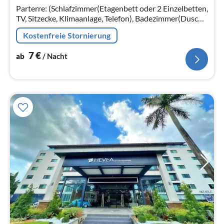
Parterre: (Schlafzimmer(Etagenbett oder 2 Einzelbetten,
Na
TV, Sitzecke, Klimaanlage, Telefon), Badezimmer(Dusche,
Toilette, Föhn, Handtücher inklusive, , ))
Kostenfreie Stornierung
7
€
ab
/ Nacht