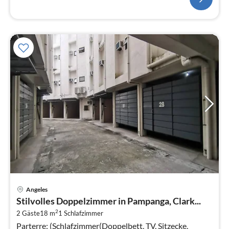
Pre
Angeles
ab
Stilvolles Doppelzimmer in Pampanga, Clark...
3
2
2 Gäste
18 m
1
Schlafzimmer
pr
Parterre: (Schlafzimmer(Doppelbett, TV, Sitzecke,
Na