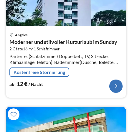
Pre
Angeles
ab
Moderner und stilvoller Kurzurlaub im Sunday
1
2
2 Gäste
16 m
1
Schlafzimmer
pr
Parterre: (Schlafzimmer(Doppelbett, TV, Sitzecke,
Na
Klimaanlage, Telefon), Badezimmer(Dusche, Toilette,
Föhn, Handtücher inklusive, , )) Parkplatz, Aufzug
Kostenfreie Stornierung
12
€
ab
/ Nacht