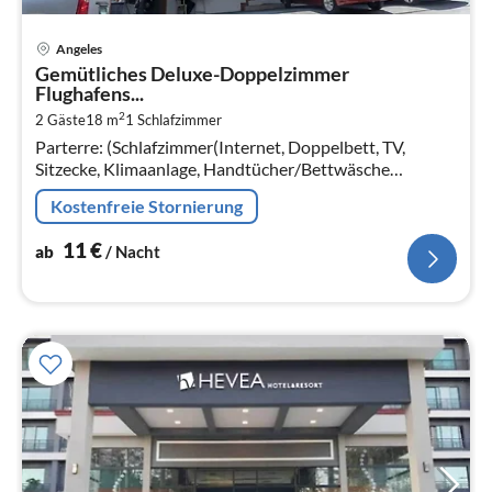
Pre
Angeles
ab
Gemütliches Deluxe-Doppelzimmer
1
Flughafens...
pr
2
2 Gäste
18 m
1
Schlafzimmer
Na
Parterre: (Schlafzimmer(Internet, Doppelbett, TV,
Sitzecke, Klimaanlage, Handtücher/Bettwäsche
(inklusive), Trash compactor), Badezimmer(Dusche,
Kostenfreie Stornierung
Waschbecken, Toilette, Bidet, ))
11
€
ab
/ Nacht