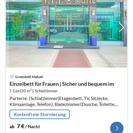
Pre
Greenbelt Makati
ab
Einzelbett für Frauen | Sicher und bequem im
8
2
1 Gast
20 m
1
Schlafzimmer
pr
Parterre: (Schlafzimmer(Etagenbett, TV, Sitzecke,
Na
Klimaanlage, Telefon), Badezimmer(Dusche, Toilette,
Föhn, Handtücher inklusive, , ))
Kostenfreie Stornierung
7
€
ab
/ Nacht