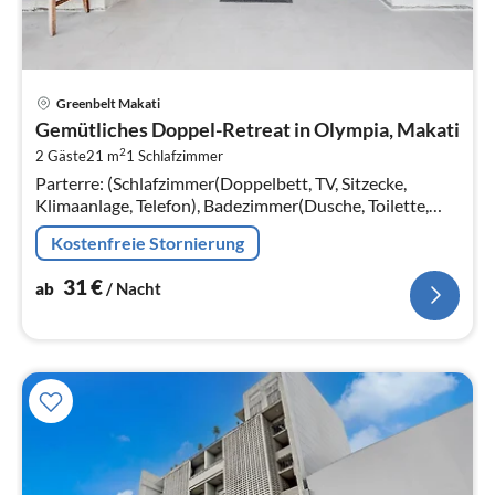
Pre
Greenbelt Makati
ab
Gemütliches Doppel-Retreat in Olympia, Makati
3
2
2 Gäste
21 m
1
Schlafzimmer
pr
Parterre: (Schlafzimmer(Doppelbett, TV, Sitzecke,
Na
Klimaanlage, Telefon), Badezimmer(Dusche, Toilette,
Bidet, Handtücher inklusive, , )) Parkplatz, Aufzug
Kostenfreie Stornierung
31
€
ab
/ Nacht