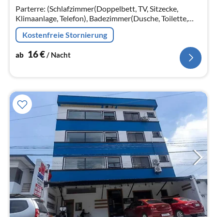
Parterre: (Schlafzimmer(Doppelbett, TV, Sitzecke,
Na
Klimaanlage, Telefon), Badezimmer(Dusche, Toilette,
Bidet, Handtücher inklusive, , )) Aufzug
Kostenfreie Stornierung
16
€
ab
/ Nacht