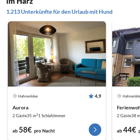
im Harz
1.213 Unterkünfte für den Urlaub mit Hund
4,9
Hahnenklee
Hahnenkl
Aurora
Ferienwoh
2
2 Gäste
35 m
1
Schlafzimmer
2 Gäste
38 
58€
44€
ab
pro Nacht
ab