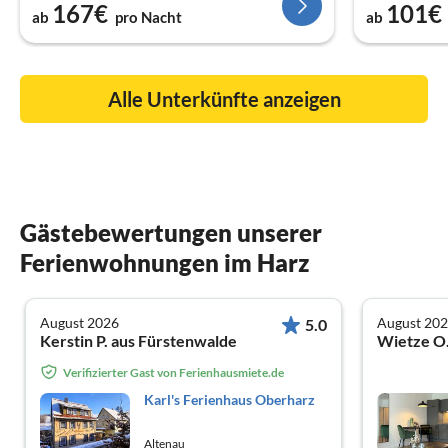
167€
101€
ab
pro Nacht
ab
Alle Unterkünfte anzeigen
Gästebewertungen unserer
Ferienwohnungen im Harz
August 2026
August 20
5.0
Kerstin P. aus Fürstenwalde
Wietze O
Verifizierter Gast von Ferienhausmiete.de
Karl's Ferienhaus Oberharz
Altenau