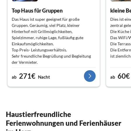
Top Haus für Gruppen
kleine B
Das Haus ist super geeignet für große
Dies ist e
Gruppen. Geräumig, viel Platz, kleiner
zentral gel
Hinterhof mit Grillmöglichkeiten,
Die Küche i
Spielzimmer, ruhige Lage, fußläufig gute
Das WiFi/W
Einkaufsmöglichkeiten.
Die Terrass
Top Preis- Leistungsverhältnis.
Die Entfer
Sehr freundliche Begrüßung und Begleitung
ist ziemlich
der Vermieter.
Wir empfehlen definitiv das Haus weiter und
271€
60€
kommen bestimmt auch wieder.
ab
Nacht
ab
Haustierfreundliche
Ferienwohnungen und Ferienhäuser