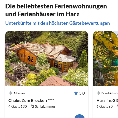
Die beliebtesten Ferienwohnungen
und Ferienhäuser im Harz
Unterkünfte mit den höchsten Gästebewertungen
5.0
Altenau
Friedrichs
Chalet Zum Brocken ****
Harz ins Gl
2
2
4 Gäste
130 m
2
Schlafzimmer
6 Gäste
90 m