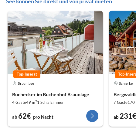
See können Sie direkt und von privat mieten
Top-Inserat
Top-Inser
Braunlage
Schierke
Buchecker im Buchenhof Braunlage
Bergwaldl
2
4 Gäste
49 m
1
Schlafzimmer
7 Gäste
170
62€
231
ab
pro Nacht
ab