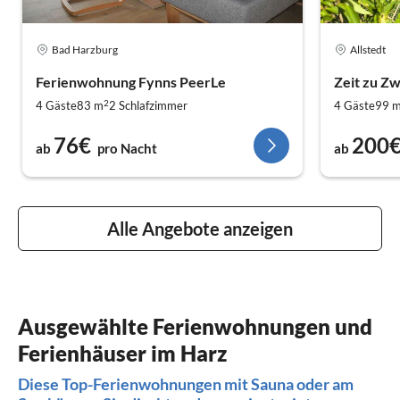
Bad Harzburg
Allstedt
Ferienwohnung Fynns PeerLe
Zeit zu Zw
2
4 Gäste
83 m
2
Schlafzimmer
4 Gäste
99 
76€
200
ab
pro Nacht
ab
Alle Angebote anzeigen
Ausgewählte Ferienwohnungen und
Ferienhäuser im Harz
Diese Top-Ferienwohnungen mit Sauna oder am