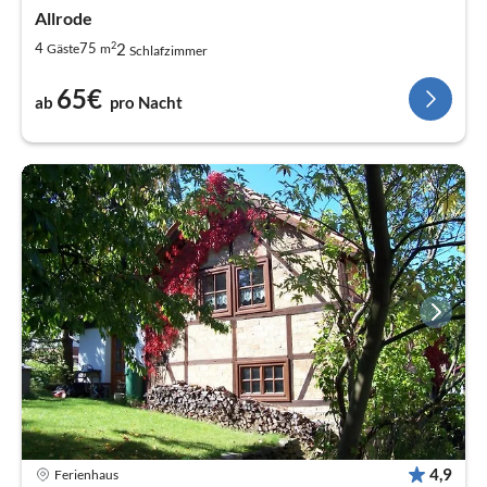
Allrode
2
2
4
75
Gäste
m
Schlafzimmer
65€
ab
pro Nacht
4,9
Ferienhaus