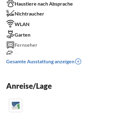
Haustiere nach Absprache
Nichtraucher
WLAN
Garten
Fernseher
Terrasse
Gesamte Ausstattung anzeigen
Kamin
Kinderbett
Anreise/Lage
Parkplatz