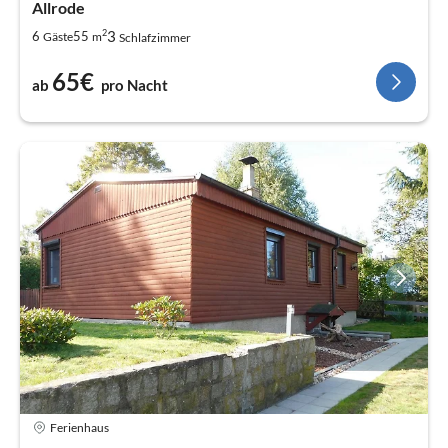
Allrode
2
3
6
55
Gäste
m
Schlafzimmer
65€
ab
pro Nacht
Ferienhaus