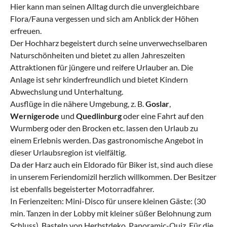
Hier kann man seinen Alltag durch die unvergleichbare
Flora/Fauna vergessen und sich am Anblick der Höhen
erfreuen.
Der Hochharz begeistert durch seine unverwechselbaren
Naturschönheiten und bietet zu allen Jahreszeiten
Attraktionen für jüngere und reifere Urlauber an. Die
Anlage ist sehr kinderfreundlich und bietet Kindern
Abwechslung und Unterhaltung.
Ausflüge in die nähere Umgebung, z. B.
Goslar
,
Wernigerode
und
Quedlinburg
oder eine Fahrt auf den
Wurmberg oder den Brocken etc. lassen den Urlaub zu
einem Erlebnis werden. Das gastronomische Angebot in
dieser Urlaubsregion ist vielfältig.
Da der Harz auch ein Eldorado für Biker ist, sind auch diese
in unserem Feriendomizil herzlich willkommen. Der Besitzer
ist ebenfalls begeisterter Motorradfahrer.
In Ferienzeiten: Mini-Disco für unsere kleinen Gäste: (30
min. Tanzen in der Lobby mit kleiner süßer Belohnung zum
Schluss), Basteln von Herbstdeko, Panoramic-Quiz, Für die