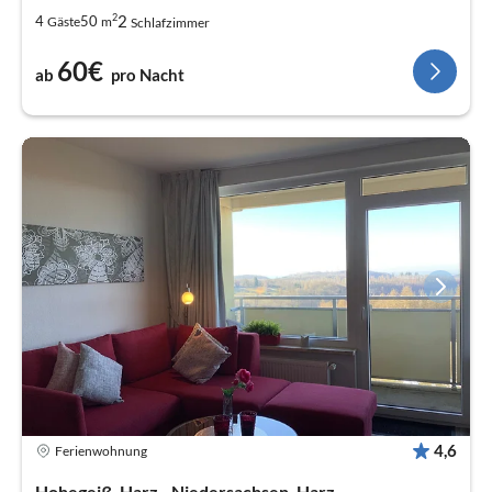
2
2
4
50
Gäste
m
Schlafzimmer
60€
ab
pro Nacht
4,6
Ferienwohnung
Hohegeiß, Harz - Niedersachsen, Harz