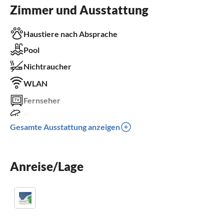
Zimmer und Ausstattung
Haustiere nach Absprache
Pool
Nichtraucher
WLAN
Fernseher
Terrasse
Gesamte Ausstattung anzeigen
Spülmaschine
Waschmaschine
Anreise/Lage
Sauna