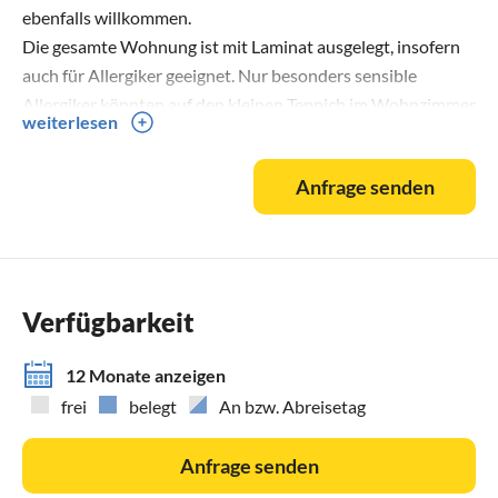
ebenfalls willkommen.
Die gesamte Wohnung ist mit Laminat ausgelegt, insofern
auch für Allergiker geeignet. Nur besonders sensible
Allergiker könnten auf den kleinen Teppich im Wohnzimmer
weiterlesen
oder die Polstermöbel evtl. reagieren.
Anfrage senden
CORONA-INFOS:
Wir empfehlen die üblichen Hygienestandards einzuhalten.
Verfügbarkeit
12 Monate anzeigen
frei
belegt
An bzw. Abreisetag
Anfrage senden