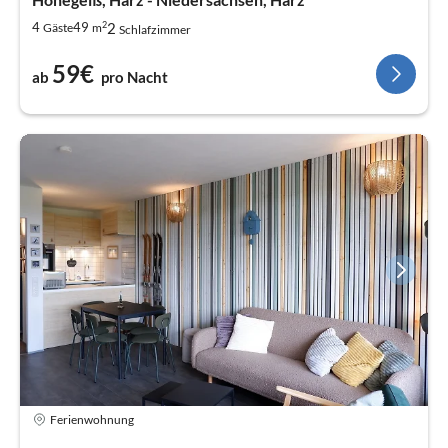
2
2
4
49
Gäste
m
Schlafzimmer
59€
ab
pro Nacht
Ferienwohnung