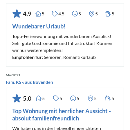
4,9
5
4.5
5
5
5
Wundebarer Urlaub!
Topp-Ferienwohnung mit wunderbarem Ausblick!
Sehr gute Gastronomie und Infrastruktur! Können
wir nur weiterempfehlen!
Empfohlen für
: Senioren, Romantikurlaub
Mai 2021
Fam. KS -. aus Bovenden
5,0
5
5
5
5
5
Top Wohnung mit herrlicher Aussicht -
absolut familienfreundlich
Wir haben uns in der liebevoll eingerichteten