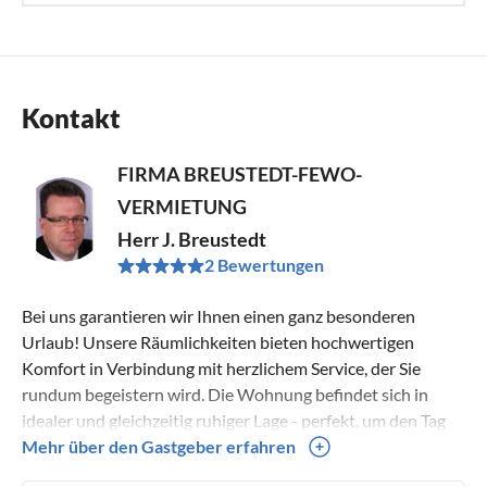
Kontakt
FIRMA BREUSTEDT-FEWO-
VERMIETUNG
Herr J. Breustedt
2 Bewertungen
Bei uns garantieren wir Ihnen einen ganz besonderen
Urlaub! Unsere Räumlichkeiten bieten hochwertigen
Komfort in Verbindung mit herzlichem Service, der Sie
rundum begeistern wird. Die Wohnung befindet sich in
idealer und gleichzeitig ruhiger Lage - perfekt, um den Tag
zu genießen und den Alltag hinter sich zu lassen. Werfen Sie
Mehr über den Gastgeber erfahren
auch einen Blick auf unsere Fotos, mit denen wir Sie