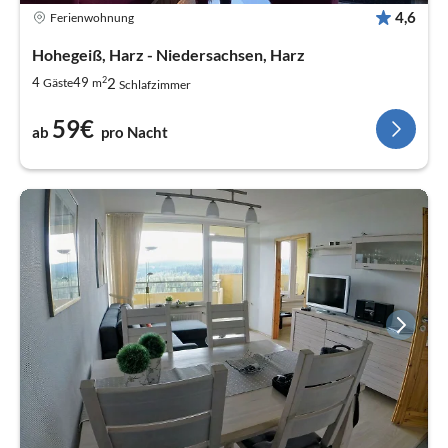
4,6
Ferienwohnung
Hohegeiß, Harz - Niedersachsen, Harz
2
2
4
49
Gäste
m
Schlafzimmer
59€
ab
pro Nacht