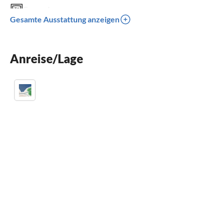
Fernseher
Gesamte Ausstattung anzeigen
Spülmaschine
Waschmaschine
Anreise/Lage
Sauna