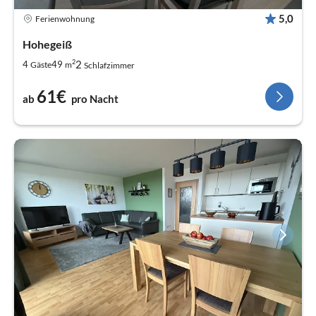
5,0
Ferienwohnung
Hohegeiß
2
2
4
49
Gäste
m
Schlafzimmer
61€
ab
pro Nacht