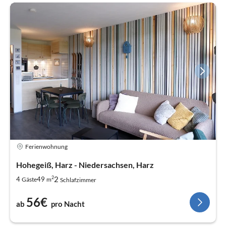
Ferienwohnung
Hohegeiß, Harz - Niedersachsen, Harz
2
2
4
49
Gäste
m
Schlafzimmer
56€
ab
pro Nacht