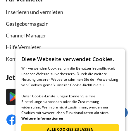
Inserieren und vermieten
Gastgebermagazin
Channel Manager
Hilfe Vermieter
Kontakt
Diese Webseite verwendet Cookies.
Wir verwenden Cookies, um die Benutzerfreundlichkeit
unserer Website zu verbessern. Durch die weitere
Jetzt die App downloaden
Nutzung unserer Webseite stimmen Sie der Verwendung
von Cookies gemäß unserer Cookie-Richtlinie zu.
Unter Cookie-Einstellungen können Sie Ihre
Einstellungen anpassen oder die Zustimmung
widerrufen. Wenn Sie nicht zustimmen, werden nur
Cookies mit wesentlichen Funktionalitäten aktiviert.
Weitere Informationen
ALLE COOKIES ZULASSEN