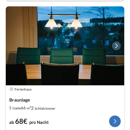
Ferienhaus
Braunlage
2
2
5
66
Gäste
m
Schlafzimmer
68€
ab
pro Nacht