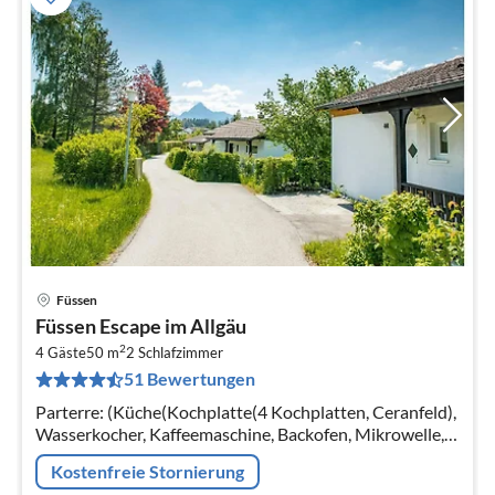
Füssen
Pre
Füssen Escape im Allgäu
ab
2
8
4 Gäste
50 m
2
Schlafzimmer
51 Bewertungen
pr
Na
Parterre: (Küche(Kochplatte(4 Kochplatten, Ceranfeld),
Wasserkocher, Kaffeemaschine, Backofen, Mikrowelle,
Spülmaschine, Kühl-/Gefrierkombination)
Kostenfreie Stornierung