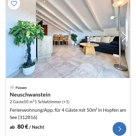
Pre
Füssen
ab
Neuschwanstein
8
2
2 Gäste
50 m
1
Schlafzimmer (+1)
pr
Na
Ferienwohnung/App. für 4 Gäste mit 50m² in Hopfen am
See (312816)
80
€
ab
/ Nacht