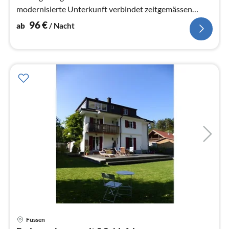
modernisierte Unterkunft verbindet zeitgemässen
Wohnkomfort mit einer...
96
€
ab
/ Nacht
Pre
Füssen
ab