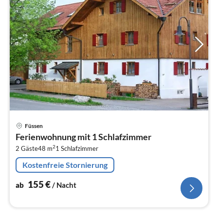
Pre
Füssen
ab
Ferienwohnung mit 1 Schlafzimmer
1
2
2 Gäste
48 m
1
Schlafzimmer
pr
Na
Kostenfreie Stornierung
155
€
ab
/ Nacht