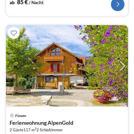
85
€
ab
/ Nacht
Pre
Füssen
ab
Ferienwohnung AlpenGold
1
2
2 Gäste
117 m
2
Schlafzimmer
pr