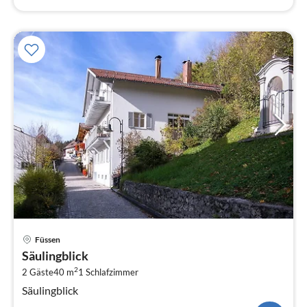
Pre
Füssen
ab
Säulingblick
8
2
2 Gäste
40 m
1
Schlafzimmer
pr
Na
Säulingblick