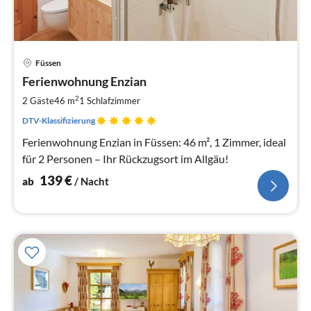
Pre
Füssen
ab
1
Ferienwohnung Enzian
pr
2
2 Gäste
46 m
1
Schlafzimmer
Na
DTV-Klassifizierung
Ferienwohnung Enzian in Füssen: 46 m², 1 Zimmer, ideal
für 2 Personen – Ihr Rückzugsort im Allgäu!
139
€
ab
/ Nacht