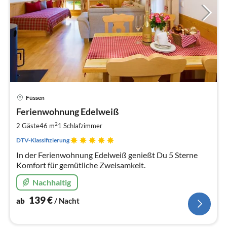
Pre
Füssen
ab
1
Ferienwohnung Edelweiß
pr
2
2 Gäste
46 m
1
Schlafzimmer
Na
DTV-Klassifizierung
In der Ferienwohnung Edelweiß genießt Du 5 Sterne
Komfort für gemütliche Zweisamkeit.
Nachhaltig
139
€
ab
/ Nacht