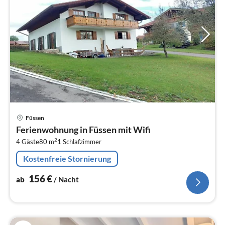
Pre
Füssen
ab
Ferienwohnung in Füssen mit Wifi
1
2
4 Gäste
80 m
1
Schlafzimmer
pr
Na
Kostenfreie Stornierung
156
€
ab
/ Nacht