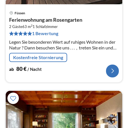
Füssen
Pre
Ferienwohnung am Rosengarten
ab
2
8
2 Gäste
63 m
1
Schlafzimmer
1 Bewertung
pr
Na
Legen Sie besonderen Wert auf ruhiges Wohnen in der
Natur ? Dann besuchen Sie uns . . . , treten Sie ein und
kommen Sie Ihren Traum ein Stück näher.
Kostenfreie Stornierung
80
€
ab
/ Nacht