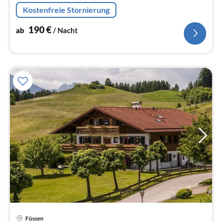
Na
Kostenfreie Stornierung
190
€
ab
/ Nacht
Pre
Füssen