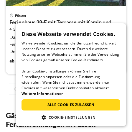
Pre
Füssen
ab
Ferienhaus 38-E mit Terrasse mit Kamin und...
1
2
4 Gäste
62 m
2
Schlafzimmer
pr
Diese Webseite verwendet Cookies.
Na
Das Feriendorf Füssen-Weissensee gehört mit 28
Wir verwenden Cookies, um die Benutzerfreundlichkeit
Ferienhäusern zu den kleinsten Ferienanlagen in
unserer Website zu verbessern. Durch die weitere
Deutschland.
Nutzung unserer Webseite stimmen Sie der Verwendung
104
€
von Cookies gemäß unserer Cookie-Richtlinie zu.
ab
/ Nacht
Unter Cookie-Einstellungen können Sie Ihre
Einstellungen anpassen oder die Zustimmung
widerrufen. Wenn Sie nicht zustimmen, werden nur
Cookies mit wesentlichen Funktionalitäten aktiviert.
1
2
3
4
Weitere Informationen
ALLE COOKIES ZULASSEN
Gästebewertungen unserer
COOKIE-EINSTELLUNGEN
Ferienwohnungen in Füssen