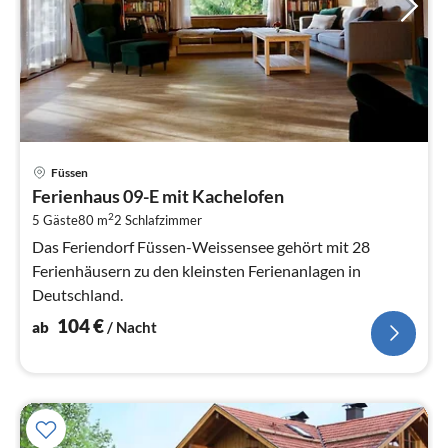
Pre
Füssen
ab
Ferienhaus 09-E mit Kachelofen
1
2
5 Gäste
80 m
2
Schlafzimmer
pr
Na
Das Feriendorf Füssen-Weissensee gehört mit 28
Ferienhäusern zu den kleinsten Ferienanlagen in
Deutschland.
104
€
ab
/ Nacht