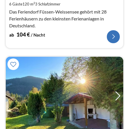
pr
2
6 Gäste
120 m
3
Schlafzimmer
Na
Das Feriendorf Füssen-Weissensee gehört mit 28
Ferienhäusern zu den kleinsten Ferienanlagen in
Deutschland.
104
€
ab
/ Nacht