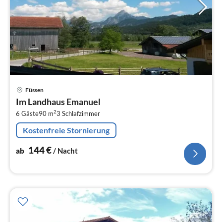
Pre
Füssen
ab
Im Landhaus Emanuel
1
2
6 Gäste
90 m
3
Schlafzimmer
pr
Na
Kostenfreie Stornierung
144
€
ab
/ Nacht