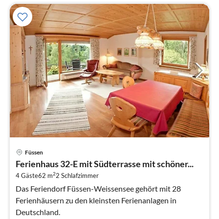
Pre
Füssen
ab
Ferienhaus 32-E mit Südterrasse mit schöner...
1
2
4 Gäste
62 m
2
Schlafzimmer
pr
Na
Das Feriendorf Füssen-Weissensee gehört mit 28
Ferienhäusern zu den kleinsten Ferienanlagen in
Deutschland.