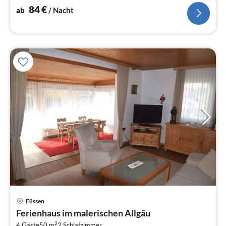
84
€
ab
/ Nacht
Füssen
Pre
Ferienhaus im malerischen Allgäu
ab
2
4 Gäste
50 m
2
Schlafzimmer