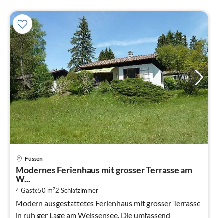
Pre
Füssen
ab
Modernes Ferienhaus mit grosser Terrasse am
9
W...
pr
2
4 Gäste
50 m
2
Schlafzimmer
Na
Modern ausgestattetes Ferienhaus mit grosser Terrasse
in ruhiger Lage am Weissensee. Die umfassend