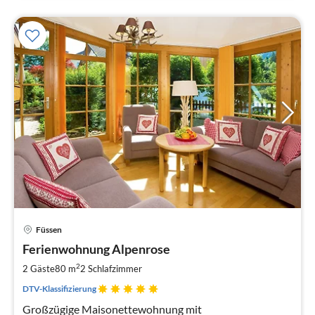
Pre
Füssen
ab
1
Ferienwohnung Alpenrose
pr
2
2 Gäste
80 m
2
Schlafzimmer
Na
DTV-Klassifizierung
Großzügige Maisonettewohnung mit