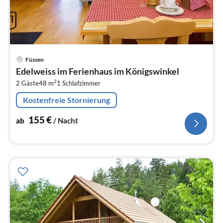
Pre
Füssen
ab
Edelweiss im Ferienhaus im Königswinkel
1
2
2 Gäste
48 m
1
Schlafzimmer
pr
Na
Kostenfreie Stornierung
155
€
ab
/ Nacht