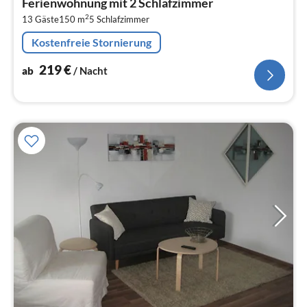
Ferienwohnung mit 2 Schlafzimmer
2
2
13 Gäste
150 m
5
Schlafzimmer
pr
Na
Kostenfreie Stornierung
219
€
ab
/ Nacht