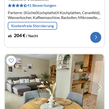
2
41 Bewertungen
pr
Na
Parterre: (Küche(Kochplatte(4 Kochplatten, Ceranfeld),
Wasserkocher, Kaffeemaschine, Backofen, Mikrowelle,
Spülmaschine, Kühl-/Gefrierkombination)
Kostenfreie Stornierung
204
€
ab
/ Nacht