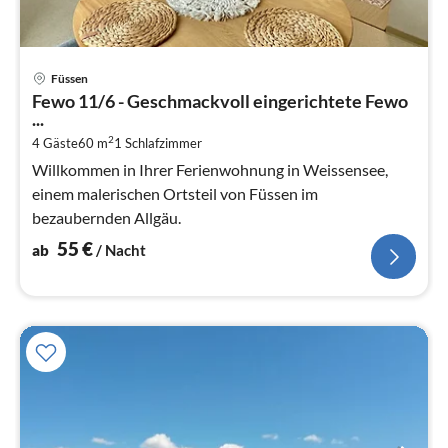
Pre
Füssen
ab
Fewo 11/6 - Geschmackvoll eingerichtete Fewo
5
...
pr
2
4 Gäste
60 m
1
Schlafzimmer
Na
Willkommen in Ihrer Ferienwohnung in Weissensee,
einem malerischen Ortsteil von Füssen im
bezaubernden Allgäu.
55
€
ab
/ Nacht