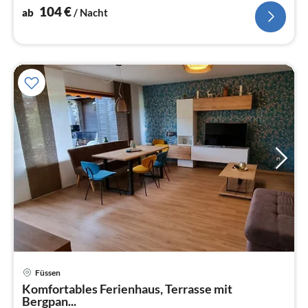
104
€
ab
/ Nacht
Pre
Füssen
ab
Komfortables Ferienhaus, Terrasse mit
1
Bergpan...