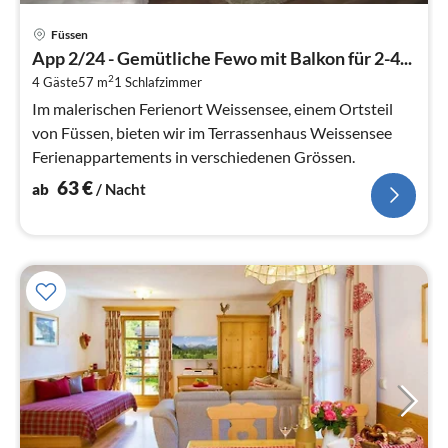
Pre
Füssen
ab
App 2/24 - Gemütliche Fewo mit Balkon für 2-4...
6
2
4 Gäste
57 m
1
Schlafzimmer
pr
Na
Im malerischen Ferienort Weissensee, einem Ortsteil
von Füssen, bieten wir im Terrassenhaus Weissensee
Ferienappartements in verschiedenen Grössen.
63
€
ab
/ Nacht