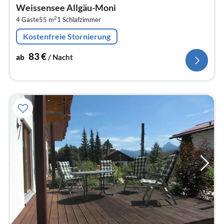
ab
Weissensee Allgäu-Moni
8
2
4 Gäste
55 m
1
Schlafzimmer
pr
Na
Kostenfreie Stornierung
83
€
ab
/ Nacht