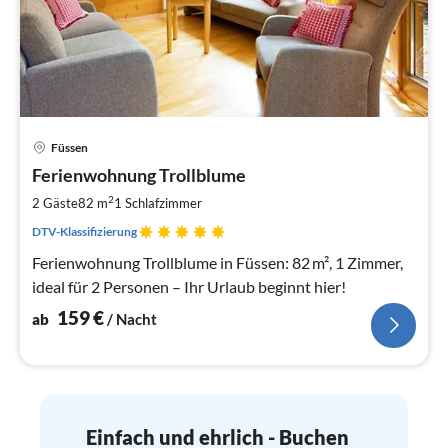
Pre
Füssen
ab
1
Ferienwohnung Trollblume
pr
2
2 Gäste
82 m
1
Schlafzimmer
Na
DTV-Klassifizierung
Ferienwohnung Trollblume in Füssen: 82 m², 1 Zimmer,
ideal für 2 Personen – Ihr Urlaub beginnt hier!
159
€
ab
/ Nacht
Einfach und ehrlich - Buchen