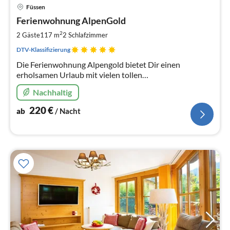
Pre
Füssen
ab
2
Ferienwohnung AlpenGold
pr
2
2 Gäste
117 m
2
Schlafzimmer
Na
DTV-Klassifizierung
Die Ferienwohnung Alpengold bietet Dir einen
erholsamen Urlaub mit vielen tollen
Urlaubsimpressionen.
Nachhaltig
220
€
ab
/ Nacht