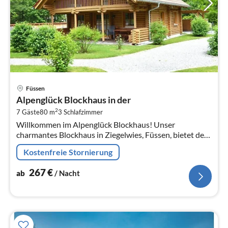
Pre
Füssen
ab
Alpenglück Blockhaus in der
2
2
7 Gäste
80 m
3
Schlafzimmer
pr
Willkommen im Alpenglück Blockhaus! Unser
Na
charmantes Blockhaus in Ziegelwies, Füssen, bietet den
perfekten Rückzugsort für Familien und Freunde.
Kostenfreie Stornierung
267
€
ab
/ Nacht