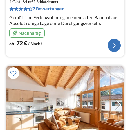
7
2
4 Gäste
84 m
2
Schlafzimmer
pr
7 Bewertungen
Na
Gemütliche Ferienwohnung in einem alten Bauernhaus.
Absolut ruhige Lage ohne Durchgangsverkehr.
Nachhaltig
72
€
ab
/ Nacht