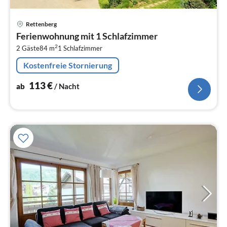
Pre
Rettenberg
ab
Ferienwohnung mit 1 Schlafzimmer
1
2
2 Gäste
84 m
1
Schlafzimmer
pr
Na
Kostenfreie Stornierung
113
€
ab
/ Nacht