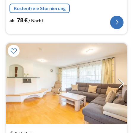
Na
Kostenfreie Stornierung
78
€
ab
/ Nacht
Pre