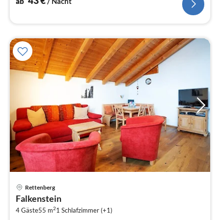
43
€
ab
/ Nacht
Pre
Rettenberg
ab
Falkenstein
5
2
4 Gäste
55 m
1
Schlafzimmer (+1)
pr