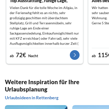
Top Ausstattung , ruhige Lage,
Alles be
Vielen Dank für die tolle Woche im Allgäu, in
Wir hatten 
der Ferienwhg fehlt es an nichts, sehr
sehr sauber
großzügig geschitten mit überdachtem
Wohnung.
Stellplatz, Grill und Terrasenmöbeln, sehr
Gerne 5 Ste
ruhige Lage am Ende einer
Sackgassensiedelung, Einkaufsmöglichkeit nur
mit KFZ erreichbar( oder Fahrrad), sehr viele
Ausflugsmöglichkeiten innerhalb kurzer Zeit (
max 60 min) erreichbar, gute
72€
115
Wandermöglichkeiten vor Ort
ab
Nacht
ab
Weitere Inspiration für Ihre
Urlaubsplanung
Urlaubsideen in Rettenberg