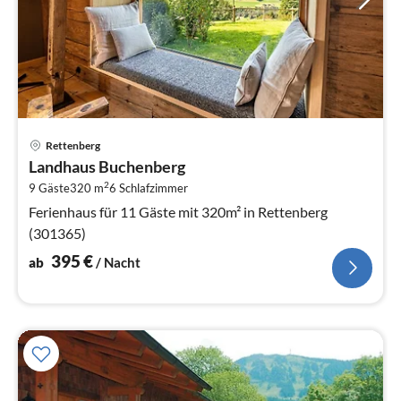
Pre
Rettenberg
ab
Landhaus Buchenberg
3
2
9 Gäste
320 m
6
Schlafzimmer
pr
Na
Ferienhaus für 11 Gäste mit 320m² in Rettenberg
(301365)
395
€
ab
/ Nacht