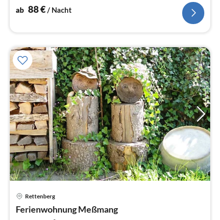
88
€
ab
/ Nacht
Rettenberg
Pre
Ferienwohnung Meßmang
ab