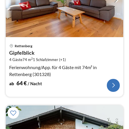
Pre
Rettenberg
ab
Gipfelblick
6
2
4 Gäste
74 m
1
Schlafzimmer (+1)
pr
Na
Ferienwohnung/App. für 4 Gäste mit 74m² in
Rettenberg (301328)
64
€
ab
/ Nacht