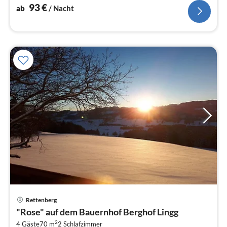
93
€
ab
/ Nacht
Pre
Rettenberg
ab
"Rose" auf dem Bauernhof Berghof Lingg
7
2
4 Gäste
70 m
2
Schlafzimmer
pr