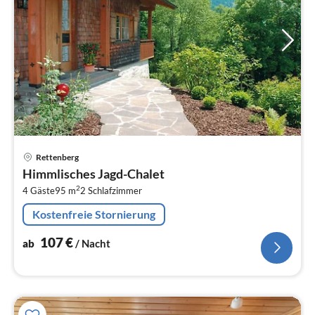
Pre
Rettenberg
ab
Himmlisches Jagd-Chalet
1
2
4 Gäste
95 m
2
Schlafzimmer
pr
Na
Kostenfreie Stornierung
107
€
ab
/ Nacht