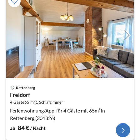
Pre
Rettenberg
ab
Freidorf
8
2
4 Gäste
65 m
1
Schlafzimmer
pr
Na
Ferienwohnung/App. für 4 Gäste mit 65m² in
Rettenberg (301326)
84
€
ab
/ Nacht