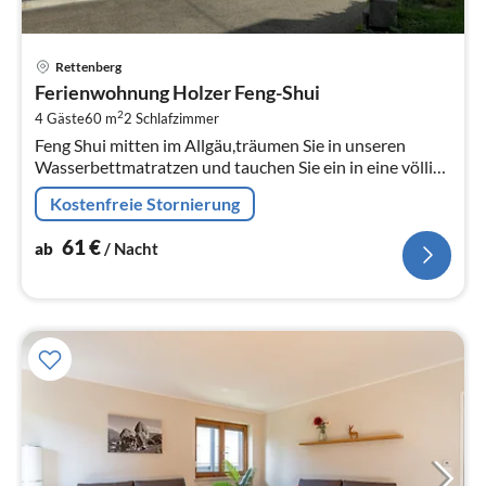
Pre
Rettenberg
ab
Ferienwohnung Holzer Feng-Shui
6
2
4 Gäste
60 m
2
Schlafzimmer
pr
Feng Shui mitten im Allgäu,träumen Sie in unseren
Na
Wasserbettmatratzen und tauchen Sie ein in eine völlig
andere Welt.
Kostenfreie Stornierung
61
€
ab
/ Nacht