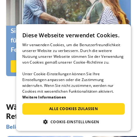
Sie suchen noch die passenden Urlauber
Diese Webseite verwendet Cookies.
für Ihr Ferienhaus oder Ihre
Wir verwenden Cookies, um die Benutzerfreundlichkeit
Ferienwohnung?
unserer Website zu verbessern. Durch die weitere
Nutzung unserer Webseite stimmen Sie der Verwendung
von Cookies gemäß unserer Cookie-Richtlinie zu.
Jetzt auf Ferienhausmiete.de vermieten
Unter Cookie-Einstellungen können Sie Ihre
Einstellungen anpassen oder die Zustimmung
widerrufen. Wenn Sie nicht zustimmen, werden nur
Cookies mit wesentlichen Funktionalitäten aktiviert.
Weitere Informationen
Wählen Sie aus 23 Angeboten Ihre
ALLE COOKIES ZULASSEN
Rettenberg-Ferienwohnung
COOKIE-EINSTELLUNGEN
Beliebte Regionen und Orte in Rettenberg