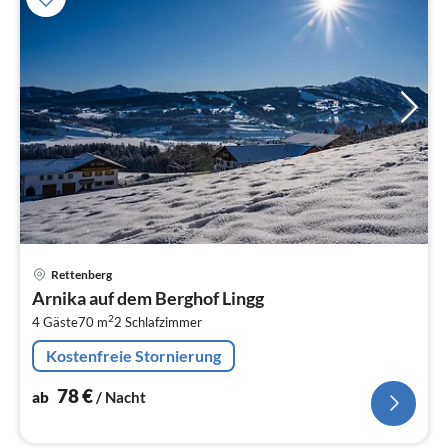
Pre
Rettenberg
ab
Arnika auf dem Berghof Lingg
7
2
4 Gäste
70 m
2
Schlafzimmer
pr
Na
Kostenfreie Stornierung
78
€
ab
/ Nacht