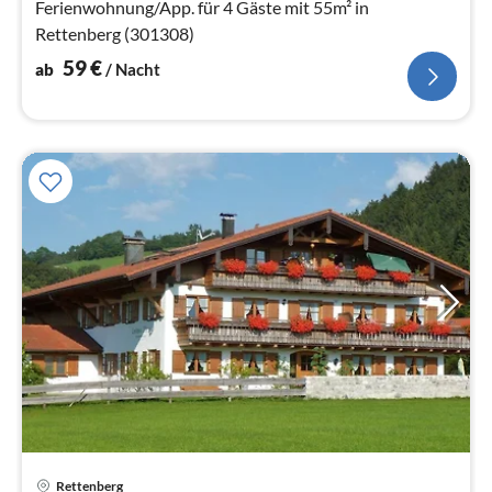
Na
Ferienwohnung/App. für 4 Gäste mit 55m² in
Rettenberg (301308)
59
€
ab
/ Nacht
Pre
Rettenberg