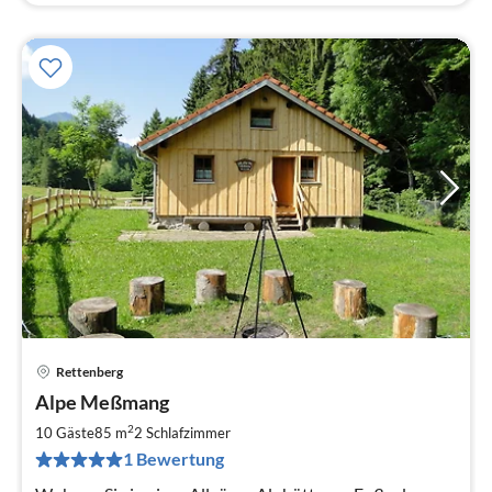
Rettenberg
Pre
Alpe Meßmang
ab
1
2
10 Gäste
85 m
2
Schlafzimmer
pr
1 Bewertung
Na