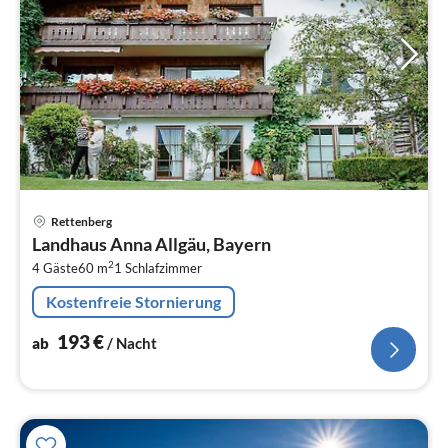
Pre
Rettenberg
ab
Landhaus Anna Allgäu, Bayern
1
2
4 Gäste
60 m
1
Schlafzimmer
pr
Na
Kostenfreie Stornierung
193
€
ab
/ Nacht