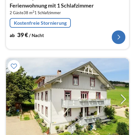
ab
Ferienwohnung mit 1 Schlafzimmer
3
2
2 Gäste
38 m
1
Schlafzimmer
pr
Na
Kostenfreie Stornierung
39
€
ab
/ Nacht