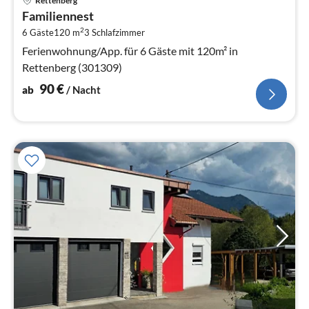
Rettenberg
ab
Familiennest
9
2
6 Gäste
120 m
3
Schlafzimmer
pr
Na
Ferienwohnung/App. für 6 Gäste mit 120m² in
Rettenberg (301309)
90
€
ab
/ Nacht