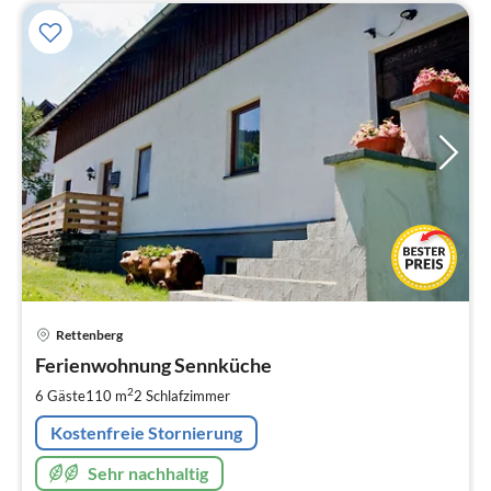
Pre
Rettenberg
ab
8
Ferienwohnung Sennküche
pr
2
6 Gäste
110 m
2
Schlafzimmer
Na
Kostenfreie Stornierung
Sehr nachhaltig