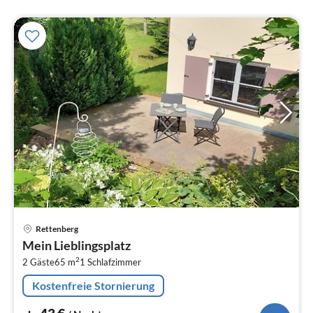
Pre
Rettenberg
ab
Mein Lieblingsplatz
4
2
2 Gäste
65 m
1
Schlafzimmer
pr
Na
Kostenfreie Stornierung