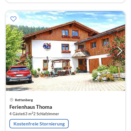
Pre
Rettenberg
ab
Ferienhaus Thoma
9
2
4 Gäste
63 m
2
Schlafzimmer
pr
Na
Kostenfreie Stornierung