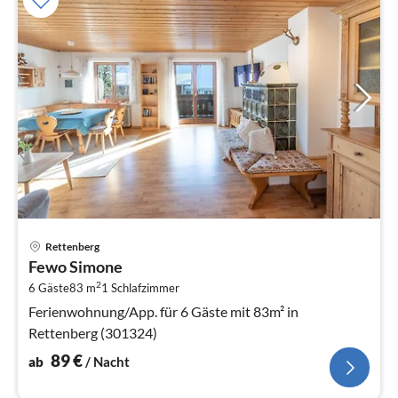
Pre
Rettenberg
ab
Fewo Simone
8
2
6 Gäste
83 m
1
Schlafzimmer
pr
Na
Ferienwohnung/App. für 6 Gäste mit 83m² in
Rettenberg (301324)
89
€
ab
/ Nacht