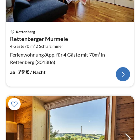
Pre
Rettenberg
ab
Rettenberger Murmele
7
2
4 Gäste
70 m
2
Schlafzimmer
pr
Na
Ferienwohnung/App. für 4 Gäste mit 70m² in
Rettenberg (301386)
79
€
ab
/ Nacht