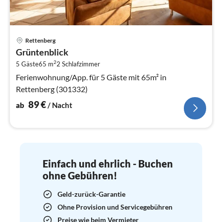
Pre
Rettenberg
ab
Grüntenblick
8
2
5 Gäste
65 m
2
Schlafzimmer
pr
Na
Ferienwohnung/App. für 5 Gäste mit 65m² in
Rettenberg (301332)
89
€
ab
/ Nacht
Einfach und ehrlich - Buchen
ohne Gebühren!
Geld-zurück-Garantie
Ohne Provision und Servicegebühren
Preise wie beim Vermieter