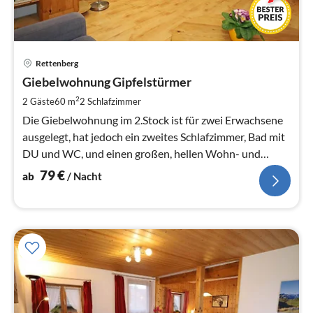
Pre
Rettenberg
ab
7
Giebelwohnung Gipfelstürmer
pr
2
2 Gäste
60 m
2
Schlafzimmer
Na
Die Giebelwohnung im 2.Stock ist für zwei Erwachsene
ausgelegt, hat jedoch ein zweites Schlafzimmer, Bad mit
DU und WC, und einen großen, hellen Wohn- und
Essraum mit Balkon.
79
€
ab
/ Nacht