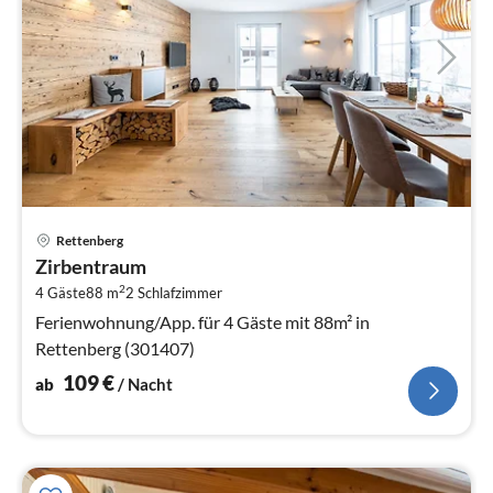
Pre
Rettenberg
ab
Zirbentraum
1
2
4 Gäste
88 m
2
Schlafzimmer
pr
Na
Ferienwohnung/App. für 4 Gäste mit 88m² in
Rettenberg (301407)
109
€
ab
/ Nacht