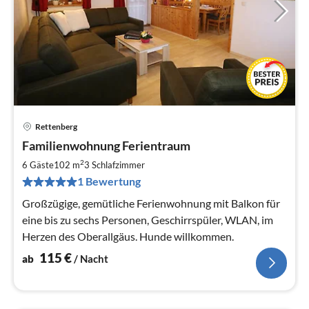
Rettenberg
Pre
Familienwohnung Ferientraum
ab
1
2
6 Gäste
102 m
3
Schlafzimmer
pr
1 Bewertung
Na
Großzügige, gemütliche Ferienwohnung mit Balkon für
eine bis zu sechs Personen, Geschirrspüler, WLAN, im
Herzen des Oberallgäus. Hunde willkommen.
115
€
ab
/ Nacht