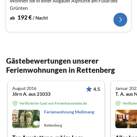
Wohnen Sie in einer Allgäuer Alphütte am Fuße des
Grünten
192
€
ab
/ Nacht
Gästebewertungen unserer
Ferienwohnungen in Rettenberg
August 2016
Januar 202
4.5
Jörn A. aus 21033
T. A. aus 
Verifizierter Gast von Ferienhausmiete.de
Verifizi
Ferienwohnung Meßmang
Rettenberg