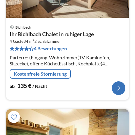
Bichlbach
Pre
Ihr Bichlbach Chalet in ruhiger Lage
ab
2
1
4 Gäste
84 m
2
Schlafzimmer
4 Bewertungen
pr
Na
Parterre: (Eingang, Wohnzimmer(TV, Kaminofen,
Sitzecke), offene Küche(Esstisch, Kochplatte(4
Kochplatten, Ceranfeld)
Kostenfreie Stornierung
135
€
ab
/ Nacht