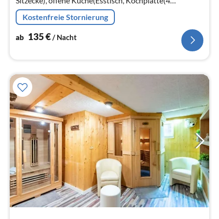
Sitzecke), offene Küche(Esstisch, Kochplatte(4
Kochplatten, Ceranfeld)
Kostenfreie Stornierung
135
€
ab
/ Nacht