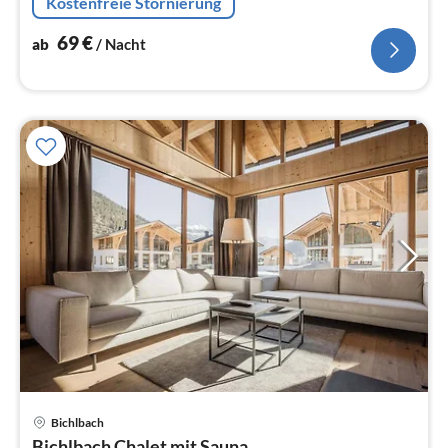
Kostenfreie Stornierung
Schlafzimmer(Doppelbett)
69
€
ab
/ Nacht
Bichlbach
Pre
Bichlbach Chalet mit Sauna