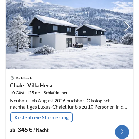
Pre
Bichlbach
ab
Chalet Villa Hera
3
2
10 Gäste
125 m
4
Schlafzimmer
pr
Neubau – ab August 2026 buchbar! Ökologisch
Na
nachhaltiges Luxus-Chalet für bis zu 10 Personen in der
Tiroler Zugspitz Arena
Kostenfreie Stornierung
345
€
ab
/ Nacht