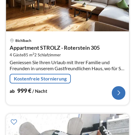
Pre
Bichlbach
ab
Appartment STROLZ - Roterstein 305
9
2
4 Gäste
85 m
2
Schlafzimmer
pr
Geniessen Sie Ihren Urlaub mit Ihrer Familie und
Na
Freunden in unserem Gastfreundlichen Haus, wo für Sie
ein grosszügiger Garten mit Spiel- Liegewiese, Pavilion,
Kostenfreie Stornierung
Grillmöglichkeiten, ...
999
€
ab
/ Nacht