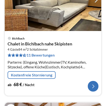
Bichlbach
Pre
Chalet in Bichlbach nahe Skipisten
ab
2
6
4 Gäste
84 m
2
Schlafzimmer
11 Bewertungen
pr
Na
Parterre: (Eingang, Wohnzimmer(TV, Kaminofen,
Sitzecke), offene Küche(Esstisch, Kochplatte(4
Kochplatten, Ceranfeld)
Kostenfreie Stornierung
68
€
ab
/ Nacht