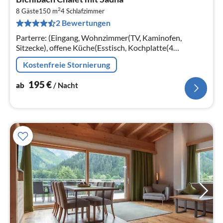
ab
2
1
8 Gäste
150 m
4
Schlafzimmer
2 Bewertungen
pr
Na
Parterre: (Eingang, Wohnzimmer(TV, Kaminofen,
Sitzecke), offene Küche(Esstisch, Kochplatte(4
Kochplatten, Ceranfeld)
Kostenfreie Stornierung
195
€
ab
/ Nacht