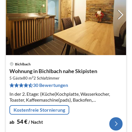
Bichlbach
Pre
Wohnung in Bichlbach nahe Skipisten
ab
2
5
5 Gäste
80 m
2
Schlafzimmer
30 Bewertungen
pr
Na
In der 2. Etage: (Küche(Kochplatte, Wasserkocher,
Toaster, Kaffeemaschine(pads), Backofen,
Spülmaschine), Wohn/Esszimmer(TV),
Kostenfreie Stornierung
Schlafzimmer(Doppelbett, Doppelschlafcouch)
54
€
ab
/ Nacht