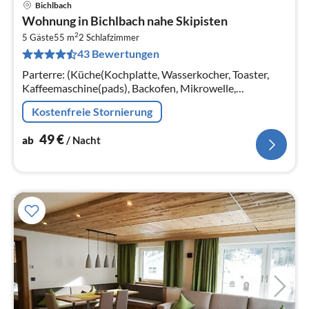
Bichlbach
Pre
Wohnung in Bichlbach nahe Skipisten
ab
2
4
5 Gäste
55 m
2
Schlafzimmer
43 Bewertungen
pr
Na
Parterre: (Küche(Kochplatte, Wasserkocher, Toaster,
Kaffeemaschine(pads), Backofen, Mikrowelle,
Spülmaschine), Wohn/Esszimmer(TV),
Kostenfreie Stornierung
Schlafzimmer(Doppelbett)
49
€
ab
/ Nacht