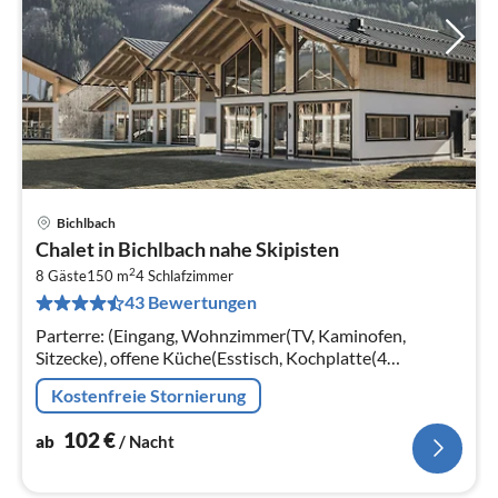
Bichlbach
Pre
Chalet in Bichlbach nahe Skipisten
ab
2
1
8 Gäste
150 m
4
Schlafzimmer
43 Bewertungen
pr
Na
Parterre: (Eingang, Wohnzimmer(TV, Kaminofen,
Sitzecke), offene Küche(Esstisch, Kochplatte(4
Kochplatten, Ceranfeld)
Kostenfreie Stornierung
102
€
ab
/ Nacht