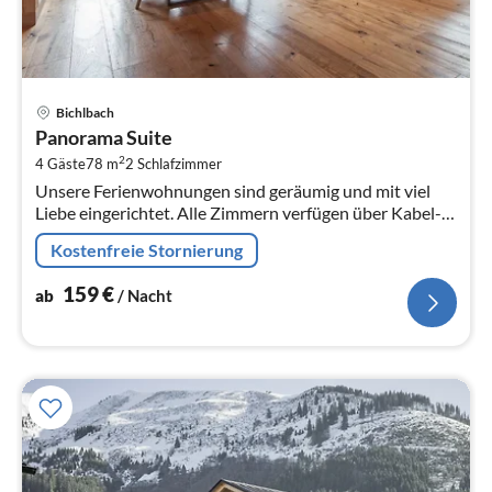
Pre
Bichlbach
ab
Panorama Suite
1
2
4 Gäste
78 m
2
Schlafzimmer
pr
Unsere Ferienwohnungen sind geräumig und mit viel
Na
Liebe eingerichtet. Alle Zimmern verfügen über Kabel-
TV, Telefon und kostenloses W-Lan.
Kostenfreie Stornierung
159
€
ab
/ Nacht