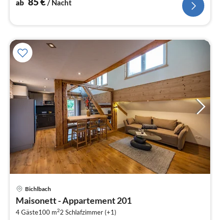
85
€
ab
/ Nacht
Pre
Bichlbach
ab
Maisonett - Appartement 201
1
2
4 Gäste
100 m
2
Schlafzimmer (+1)
pr