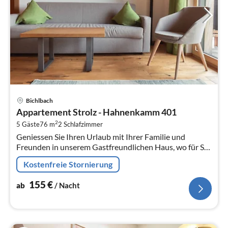
Pre
Bichlbach
ab
Appartement Strolz - Hahnenkamm 401
1
2
5 Gäste
76 m
2
Schlafzimmer
pr
Geniessen Sie Ihren Urlaub mit Ihrer Familie und
Na
Freunden in unserem Gastfreundlichen Haus, wo für Sie
ein grosszügiger Garten mit Spiel- Liegewiese, Pavilion,
Kostenfreie Stornierung
Grillmöglichkeiten, ...
155
€
ab
/ Nacht