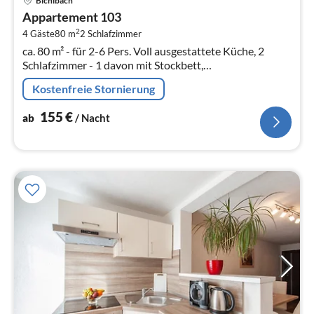
Bichlbach
ab
Appartement 103
1
2
4 Gäste
80 m
2
Schlafzimmer
pr
ca. 80 m² - für 2-6 Pers. Voll ausgestattete Küche, 2
Na
Schlafzimmer - 1 davon mit Stockbett,
Wohn-/Essbereich, 2 Badezimmer mit DU/WC, 1
Kostenfreie Stornierung
zusätzliches WC, SAT-TV, kostenloses W-LAN, ...
155
€
ab
/ Nacht