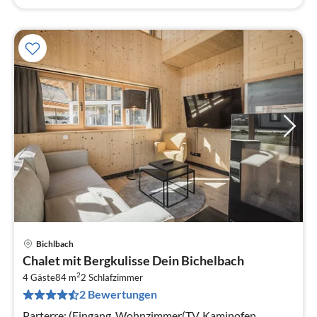
Bichlbach
Pre
Chalet mit Bergkulisse Dein Bichelbach
ab
2
1
4 Gäste
84 m
2
Schlafzimmer
2 Bewertungen
pr
Na
Parterre: (Eingang, Wohnzimmer(TV, Kaminofen,