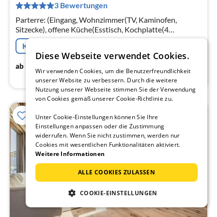
3 Bewertungen
pr
Na
Parterre: (Eingang, Wohnzimmer(TV, Kaminofen,
Sitzecke), offene Küche(Esstisch, Kochplatte(4
Kochplatten, Ceranfeld)
Kostenfreie Stornierung
Diese Webseite verwendet Cookies.
195
€
ab
/ Nacht
Wir verwenden Cookies, um die Benutzerfreundlichkeit
unserer Website zu verbessern. Durch die weitere
Nutzung unserer Webseite stimmen Sie der Verwendung
von Cookies gemäß unserer Cookie-Richtlinie zu.
Unter Cookie-Einstellungen können Sie Ihre
Einstellungen anpassen oder die Zustimmung
widerrufen. Wenn Sie nicht zustimmen, werden nur
Cookies mit wesentlichen Funktionalitäten aktiviert.
Weitere Informationen
ALLE COOKIES ZULASSEN
COOKIE-EINSTELLUNGEN