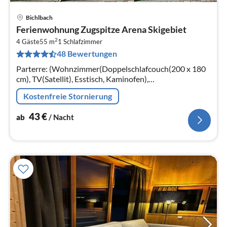
Bichlbach
Pre
Ferienwohnung Zugspitze Arena Skigebiet
ab
2
4
4 Gäste
55 m
1
Schlafzimmer
48 Bewertungen
pr
Na
Parterre: (Wohnzimmer(Doppelschlafcouch(200 x 180
cm), TV(Satellit), Esstisch, Kaminofen),
Küche(Kochplatte(4 Kochplatten, Ceranfeld),
Kostenfreie Stornierung
Wasserkocher, Toaster, Kaffeemaschine(pads)
43
€
ab
/ Nacht