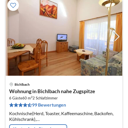
Bichlbach
Pre
Wohnung in Bichlbach nahe Zugspitze
ab
2
6
6 Gäste
60 m
2
Schlafzimmer
99 Bewertungen
pr
Na
Kochnische(Herd, Toaster, Kaffeemaschine, Backofen,
Kühlschrank),
Wohn-/Schlafzimmer(Doppelschlafcouch, TV(Satellit)),