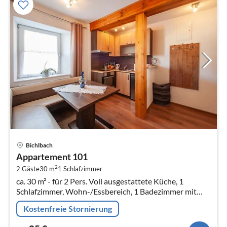
Pre
Bichlbach
ab
Appartement 101
8
2
2 Gäste
30 m
1
Schlafzimmer
pr
ca. 30 m² - für 2 Pers. Voll ausgestattete Küche, 1
Na
Schlafzimmer, Wohn-/Essbereich, 1 Badezimmer mit
DU/WC, SAT-TV, kostenloses W-LAN
Kostenfreie Stornierung