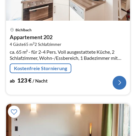
Pre
Bichlbach
ab
Appartement 202
1
2
4 Gäste
65 m
2
Schlafzimmer
pr
ca. 65 m² - für 2-4 Pers. Voll ausgestattete Küche, 2
Na
Schlafzimmer, Wohn-/Essbereich, 1 Badezimmer mit
DU/WC, SAT-TV, kostenloses W-LAN, Balkon
Kostenfreie Stornierung
123
€
ab
/ Nacht