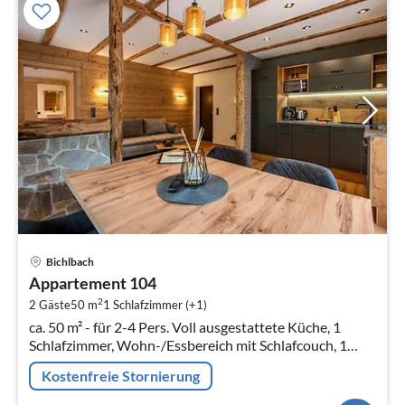
Pre
Bichlbach
ab
Appartement 104
1
2
2 Gäste
50 m
1
Schlafzimmer (+1)
pr
ca. 50 m² - für 2-4 Pers. Voll ausgestattete Küche, 1
Na
Schlafzimmer, Wohn-/Essbereich mit Schlafcouch, 1
Badezimmer mit DU/WC, SAT-TV, kostenloses W-LAN,
Kostenfreie Stornierung
Terrasse