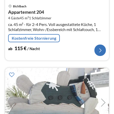
Pre
Bichlbach
ab
Appartement 204
1
2
4 Gäste
45 m
1
Schlafzimmer
pr
ca. 45 m² - für 2-4 Pers. Voll ausgestattete Küche, 1
Na
Schlafzimmer, Wohn-/Essbereich mit Schlafcouch, 1
Badezimmer mit DU/WC, SAT-TV, kostenloses W-LAN
Kostenfreie Stornierung
115
€
ab
/ Nacht