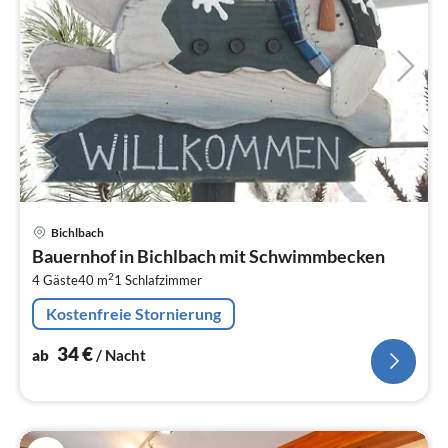
Pre
Bichlbach
ab
Bauernhof in Bichlbach mit Schwimmbecken
3
2
4 Gäste
40 m
1
Schlafzimmer
pr
Na
Kostenfreie Stornierung
34
€
ab
/ Nacht