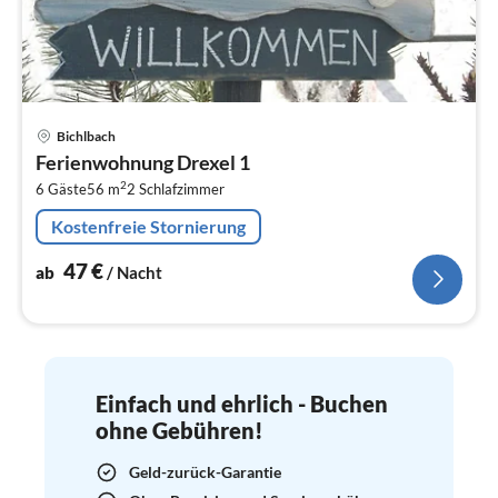
Pre
Bichlbach
ab
Ferienwohnung Drexel 1
4
2
6 Gäste
56 m
2
Schlafzimmer
pr
Na
Kostenfreie Stornierung
47
€
ab
/ Nacht
Einfach und ehrlich - Buchen
ohne Gebühren!
Geld-zurück-Garantie