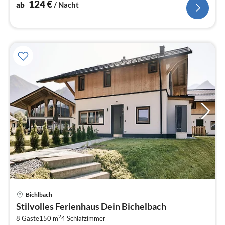
124
€
ab
/ Nacht
Bichlbach
Pre
Stilvolles Ferienhaus Dein Bichelbach
ab
2
1
8 Gäste
150 m
4
Schlafzimmer