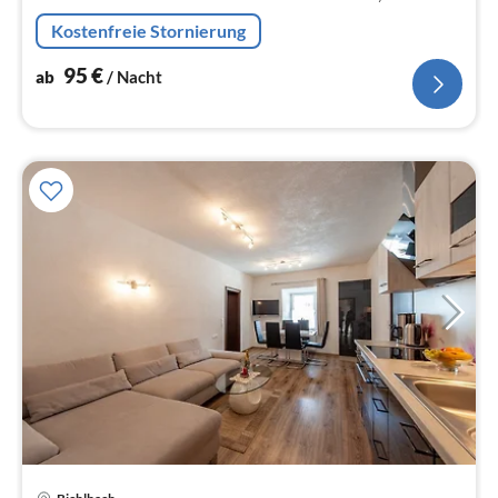
ein grosszügiger Garten mit Spiel- Liegewiese, Pavilion,
Kostenfreie Stornierung
Grillmöglichkeiten, ...
95
€
ab
/ Nacht
Pre