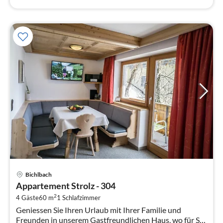
Pre
Bichlbach
ab
Appartement Strolz - 304
9
2
4 Gäste
60 m
1
Schlafzimmer
pr
Geniessen Sie Ihren Urlaub mit Ihrer Familie und
Na
Freunden in unserem Gastfreundlichen Haus, wo für Sie