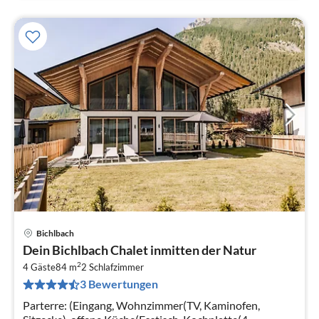
Bichlbach
Pre
Dein Bichlbach Chalet inmitten der Natur
ab
2
1
4 Gäste
84 m
2
Schlafzimmer
3 Bewertungen
pr
Na
Parterre: (Eingang, Wohnzimmer(TV, Kaminofen,