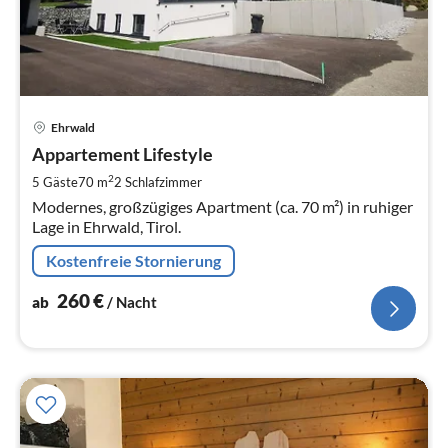
Pre
Ehrwald
ab
2
Appartement Lifestyle
pr
2
5 Gäste
70 m
2
Schlafzimmer
Na
Modernes, großzügiges Apartment (ca. 70 m²) in ruhiger
Lage in Ehrwald, Tirol.
Kostenfreie Stornierung
260
€
ab
/ Nacht