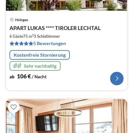
Holzgau
Pre
APART LUKAS **** TIROLER LECHTAL
ab
1
2
6 Gäste
75 m
3
Schlafzimmer
pr
5 Bewertungen
Na
Kostenfreie Stornierung
Sehr nachhaltig
106
€
ab
/ Nacht