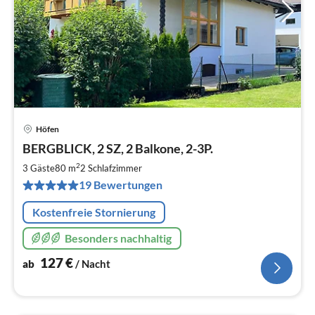
Höfen
Pre
BERGBLICK, 2 SZ, 2 Balkone, 2-3P.
ab
1
2
3 Gäste
80 m
2
Schlafzimmer
pr
19 Bewertungen
Na
Kostenfreie Stornierung
Besonders nachhaltig
127
€
ab
/ Nacht