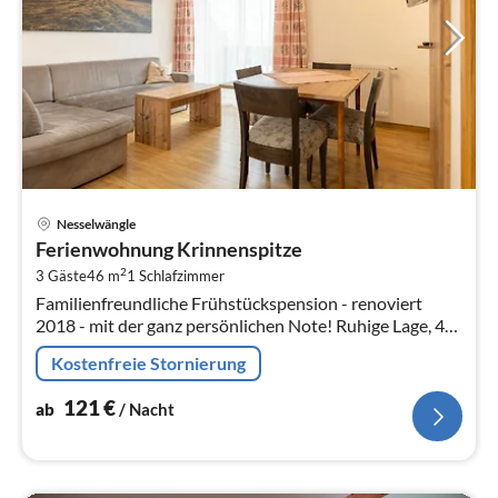
Pre
Nesselwängle
ab
Ferienwohnung Krinnenspitze
1
2
3 Gäste
46 m
1
Schlafzimmer
pr
Familienfreundliche Frühstückspension - renoviert
Na
2018 - mit der ganz persönlichen Note! Ruhige Lage, 40
m zur Loipe, idealer Ausgangspunkt für´s Wandern.
Kostenfreie Stornierung
121
€
ab
/ Nacht