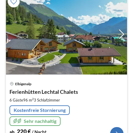
Pre
Elbigenalp
ab
2
Ferienhütten Lechtal Chalets
pr
2
6 Gäste
96 m
3
Schlafzimmer
Na
Kostenfreie Stornierung
Sehr nachhaltig
220
€
ab
/ Nacht