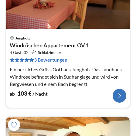
Jungholz
Pre
Windröschen Appartement OV 1
ab
2
1
4 Gäste
32 m
1
Schlafzimmer
3 Bewertungen
pr
Na
Ein herzliches Grüss Gott aus Jungholz. Das Landhaus
Windrose befindet sich in Südhanglage und wird von
Bergwiesen und einem Bach begrenzt.
103
€
ab
/ Nacht