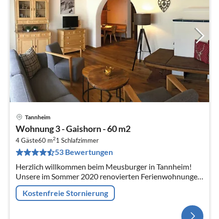
Tannheim
Wohnung 3 - Gaishorn - 60 m2
2
4 Gäste
60 m
1
Schlafzimmer
53 Bewertungen
Herzlich willkommen beim Meusburger in Tannheim!
Unsere im Sommer 2020 renovierten Ferienwohnungen,
mit Zirbenbetten und Ausblick auf die schönsten Berge
Kostenfreie Stornierung
des Tan...