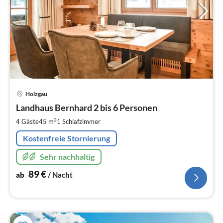
Pre
Holzgau
ab
9
Landhaus Bernhard 2 bis 6 Personen
pr
2
4 Gäste
45 m
1
Schlafzimmer
Na
Kostenfreie Stornierung
Sehr nachhaltig
89
€
ab
/ Nacht