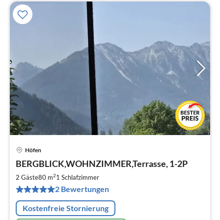
Höfen
Pre
BERGBLICK,WOHNZIMMER,Terrasse, 1-2P
ab
9
2
2 Gäste
80 m
1
Schlafzimmer
pr
2 Bewertungen
Na
Kostenfreie Stornierung