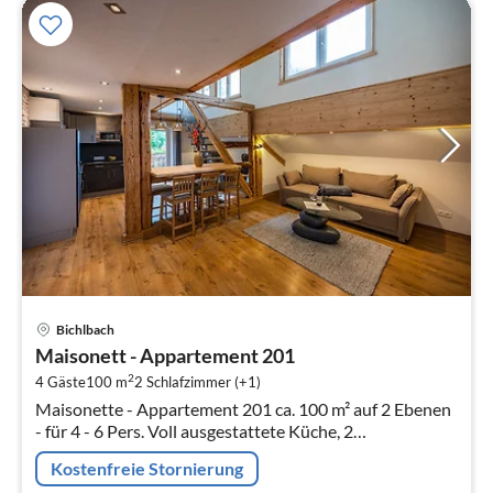
Pre
Bichlbach
ab
Maisonett - Appartement 201
1
2
4 Gäste
100 m
2
Schlafzimmer (+1)
pr
Maisonette - Appartement 201 ca. 100 m² auf 2 Ebenen
Na
- für 4 - 6 Pers. Voll ausgestattete Küche, 2
Schlafzimmer, Wohn-/Essbereich mit Schlafcouch, 1
Kostenfreie Stornierung
Badezimmer mit DU/WC, 1 Badezim...