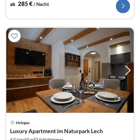
285
€
ab
/ Nacht
Holzgau
Pre
Luxury Apartment im Naturpark Lech
ab
1
2
4 Gäste
50 m
2
Schlafzimmer