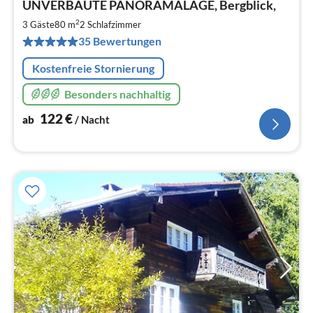
UNVERBAUTE PANORAMALAGE, Bergblick,
ab
1
2
3 Gäste
80 m
2
Schlafzimmer
pr
35 Bewertungen
Na
Kostenfreie Stornierung
Besonders nachhaltig
122
€
ab
/ Nacht