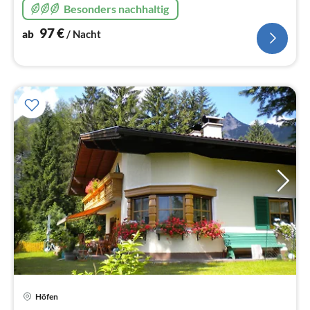
Besonders nachhaltig
97
€
ab
/ Nacht
Höfen
Pre