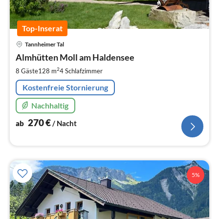
Top-Inserat
Pre
Tannheimer Tal
ab
2
Almhütten Moll am Haldensee
pr
2
8 Gäste
128 m
4
Schlafzimmer
Na
Kostenfreie Stornierung
Nachhaltig
270
€
ab
/ Nacht
5%