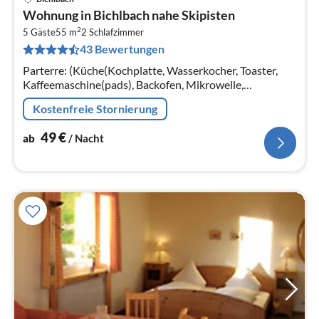
Pre
Wohnung in Bichlbach nahe Skipisten
ab
2
4
5 Gäste
55 m
2
Schlafzimmer
43 Bewertungen
pr
Na
Parterre: (Küche(Kochplatte, Wasserkocher, Toaster,
Kaffeemaschine(pads), Backofen, Mikrowelle,
Spülmaschine), Wohn/Esszimmer(TV),
Kostenfreie Stornierung
Schlafzimmer(Doppelbett)
49
€
ab
/ Nacht