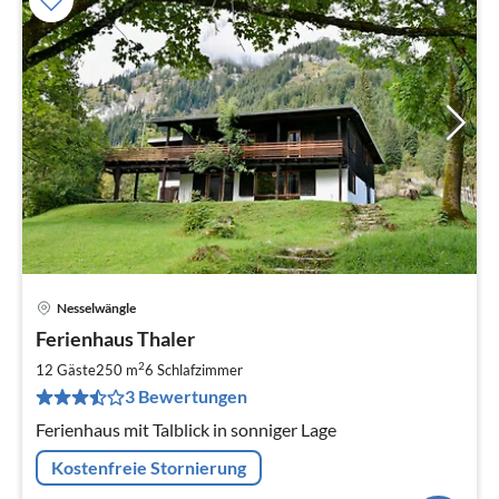
Nesselwängle
Pre
Ferienhaus Thaler
ab
2
2
12 Gäste
250 m
6
Schlafzimmer
pr
3 Bewertungen
Na
Ferienhaus mit Talblick in sonniger Lage
Kostenfreie Stornierung