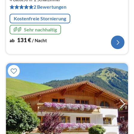
pr
2 Bewertungen
Na
Kostenfreie Stornierung
Sehr nachhaltig
131
€
ab
/ Nacht