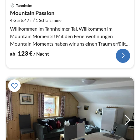
Pre
Tannheim
ab
Mountain Passion
1
2
4 Gäste
47 m
1
Schlafzimmer
pr
Na
Willkommen im Tannheimer Tal, Willkommen im
Mountain Moments! Mit den Ferienwohnungen
Mountain Moments haben wir uns einen Traum erfüllt
und möchten euch gerne daran teilh...
123
€
ab
/ Nacht