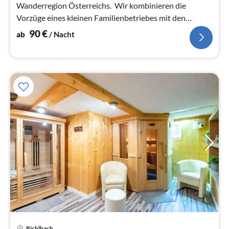
Wanderregion Österreichs. Wir kombinieren die
Vorzüge eines kleinen Familienbetriebes mit den
gehobenen Ansprüchen a...
90
€
ab
/ Nacht
Bichlbach