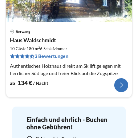
Berwang
Pre
Haus Waldschmidt
ab
1
2
10 Gäste
180 m
6
Schlafzimmer
pr
3 Bewertungen
Na
Authentisches Holzhaus direkt am Skilift gelegen mit
herrlicher Südlage und freier Blick auf die Zugspitze
134
€
ab
/ Nacht
Einfach und ehrlich - Buchen
ohne Gebühren!