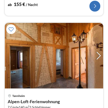
155
€
ab
/ Nacht
Tannheim
Alpen-Loft-Ferienwohnung
2
7 Gäste
140 m
3
Schlafzimmer