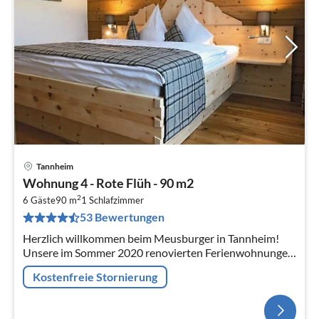
Tannheim
Wohnung 4 - Rote Flüh - 90 m2
2
6 Gäste
90 m
1
Schlafzimmer
53 Bewertungen
Herzlich willkommen beim Meusburger in Tannheim!
Unsere im Sommer 2020 renovierten Ferienwohnungen,
mit Zirbenbetten und Ausblick auf die schönsten Berge
Kostenfreie Stornierung
des Tan...