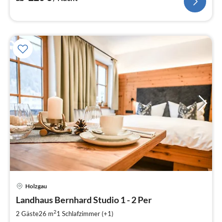
Pre
Holzgau
ab
7
Landhaus Bernhard Studio 1 - 2 Per
pr
2
2 Gäste
26 m
1
Schlafzimmer (+1)
Na