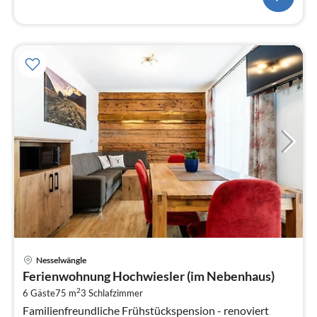
Pre
Nesselwängle
ab
Ferienwohnung Hochwiesler (im Nebenhaus)
1
2
6 Gäste
75 m
3
Schlafzimmer
pr
Familienfreundliche Frühstückspension - renoviert
Na