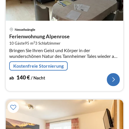
Pre
Nesselwängle
ab
Ferienwohnung Alpenrose
1
2
10 Gäste
95 m
3
Schlafzimmer
pr
Bringen Sie Ihren Geist und Körper in der
Na
wunderschönen Natur des Tannheimer Tales wieder auf
Vordermann.
Kostenfreie Stornierung
140
€
ab
/ Nacht