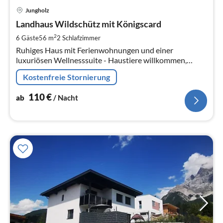
Pre
Jungholz
ab
1
Landhaus Wildschütz mit Königscard
pr
2
6 Gäste
56 m
2
Schlafzimmer
Na
Ruhiges Haus mit Ferienwohnungen und einer
luxuriösen Wellnesssuite - Haustiere willkommen,
Spielplatz am Haus. Königscard für jeden Gast -
Kostenfreie Stornierung
kostenlos Freizeitangebote nutzen
110
€
ab
/ Nacht