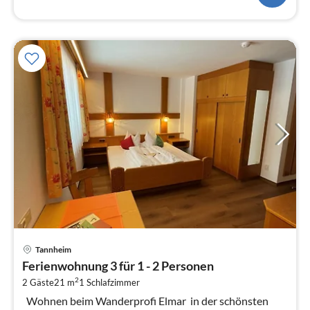
Pre
Tannheim
ab
Ferienwohnung 3 für 1 - 2 Personen
9
2
2 Gäste
21 m
1
Schlafzimmer
pr
Na
Wohnen beim Wanderprofi Elmar in der schönsten