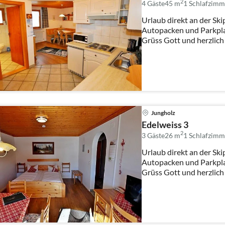
2
4 Gäste
45 m
1
Schlafzimm
Urlaub direkt an der Skip
Autopacken und Parkpla
Grüss Gott und herzlich
Jungholz
Edelweiss 3
2
3 Gäste
26 m
1
Schlafzimm
Urlaub direkt an der Skip
Autopacken und Parkpla
Grüss Gott und herzlich