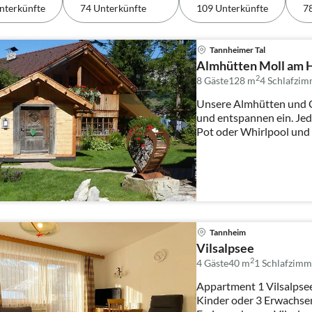
nterkünfte
74 Unterkünfte
109 Unterkünfte
7
Tannheimer Tal
Almhütten Moll am 
2
8 Gäste
128 m
4
Schlafzim
Unsere Almhütten und C
und entspannen ein. Jed
Pot oder Whirlpool und 
Tannheim
Vilsalpsee
2
4 Gäste
40 m
1
Schlafzimm
Appartment 1 Vilsalpse
Kinder oder 3 Erwachsene Das erwartet Sie i