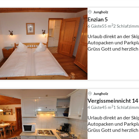
Jungholz
Enzian 5
2
6 Gäste
55 m
2
Schlafzimm
Urlaub direkt an der Skip
Autopacken und Parkpla
Grüss Gott und herzlich
Jungholz
Vergissmeinnicht 14
2
4 Gäste
45 m
1
Schlafzimm
Urlaub direkt an der Skip
Autopacken und Parkpla
Grüss Gott und herzlich