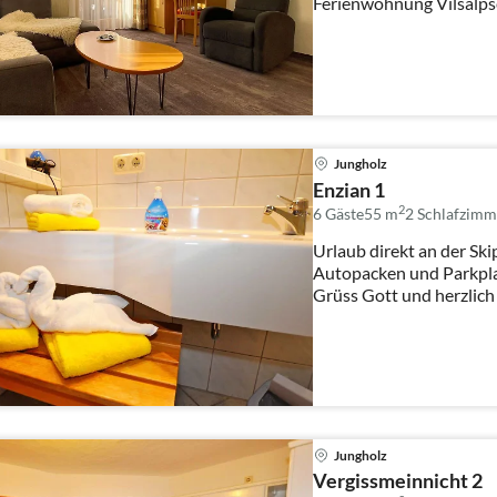
Ferienwohnung Vilsalpsee: • moderne Einrichtu
l...
Jungholz
Enzian 1
2
6 Gäste
55 m
2
Schlafzimm
Urlaub direkt an der Skip
Autopacken und Parkpla
Grüss Gott und herzlich
Jungholz
Vergissmeinnicht 2