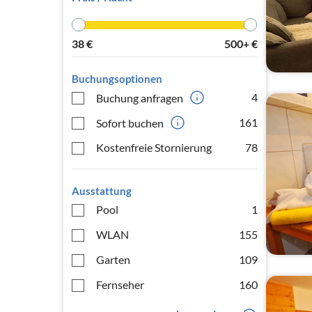
38
€
500+
€
Buchungsoptionen
4
Buchung anfragen
161
Sofort buchen
Kostenfreie Stornierung
78
Ausstattung
Pool
1
WLAN
155
Garten
109
Fernseher
160