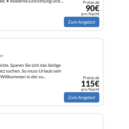
ng und
Preise ab
90€
pro Nacht
Zum Angebot
er
iste. Sparen Sie sich das lästige
tz suchen. So muss Urlaub sein
 Willkommen in der so...
Preise ab
115€
pro Nacht
Zum Angebot