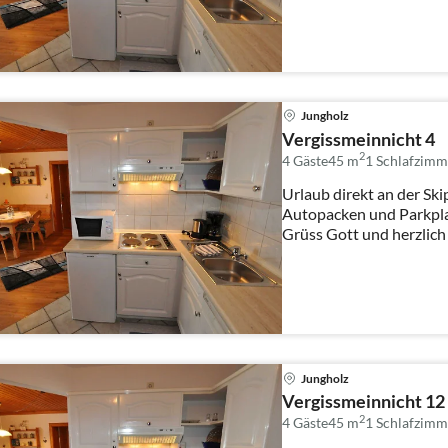
Jungholz
Vergissmeinnicht 4
2
4 Gäste
45 m
1
Schlafzimm
Urlaub direkt an der Skip
Autopacken und Parkpla
Grüss Gott und herzlich
Jungholz
Vergissmeinnicht 12
2
4 Gäste
45 m
1
Schlafzimm