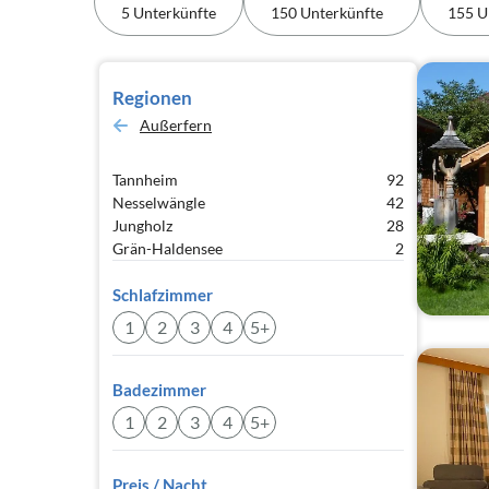
5 Unterkünfte
150 Unterkünfte
155 U
Regionen
Außerfern
Tannheim
92
Nesselwängle
42
Jungholz
28
Grän-Haldensee
2
Schlafzimmer
1
2
3
4
5+
Badezimmer
1
2
3
4
5+
Preis / Nacht