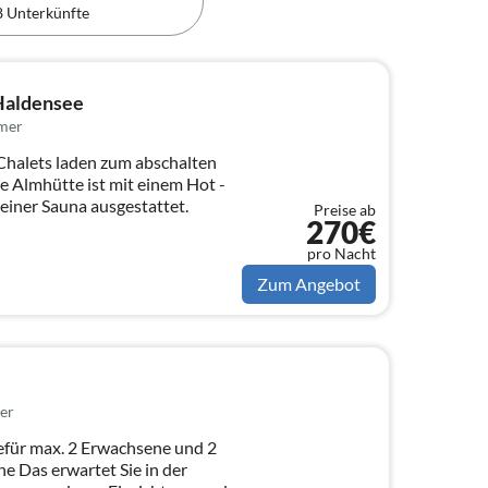
8 Unterkünfte
Haldensee
mer
halets laden zum abschalten
e Almhütte ist mit einem Hot -
einer Sauna ausgestattet.
Preise ab
270€
pro Nacht
Zum Angebot
er
efür max. 2 Erwachsene und 2
n der