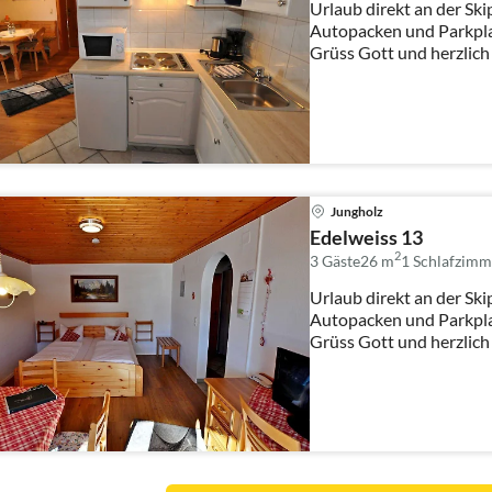
Urlaub direkt an der Skip
Autopacken und Parkpla
Grüss Gott und herzlich
Jungholz
Edelweiss 13
2
3 Gäste
26 m
1
Schlafzimm
Urlaub direkt an der Skip
Autopacken und Parkpla
Grüss Gott und herzlich