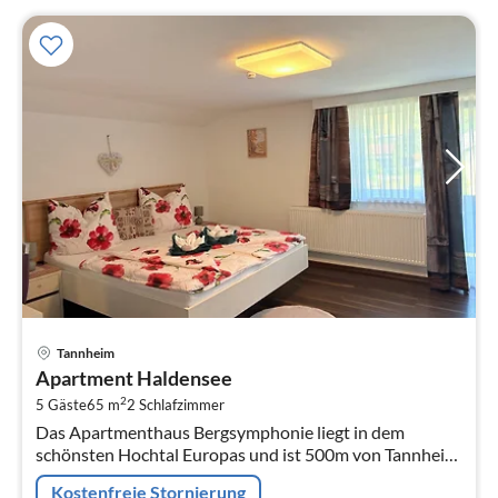
Pre
Tannheim
ab
Apartment Haldensee
1
2
5 Gäste
65 m
2
Schlafzimmer
pr
Das Apartmenthaus Bergsymphonie liegt in dem
Na
schönsten Hochtal Europas und ist 500m von Tannheim
Zentrum entfernt.
Kostenfreie Stornierung