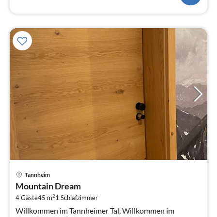
Pre
Tannheim
ab
Mountain Dream
1
2
4 Gäste
45 m
1
Schlafzimmer
pr
Na
Willkommen im Tannheimer Tal, Willkommen im