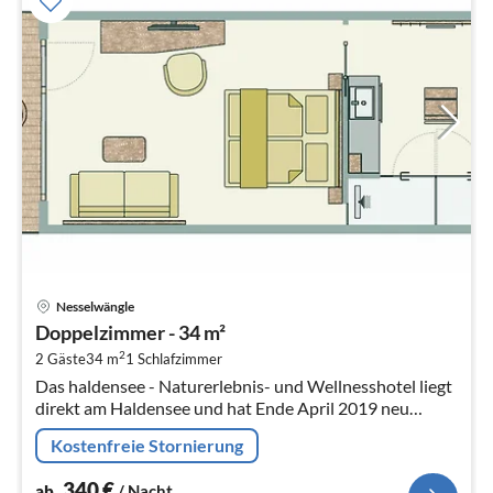
Pre
Nesselwängle
ab
Doppelzimmer - 34 m²
3
2
2 Gäste
34 m
1
Schlafzimmer
pr
Das haldensee - Naturerlebnis- und Wellnesshotel liegt
Na
direkt am Haldensee und hat Ende April 2019 neu
eröffnet.
Kostenfreie Stornierung
340
€
ab
/ Nacht