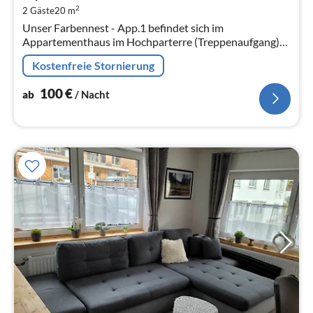
2
2 Gäste
20 m
pr
Unser Farbennest - App.1 befindet sich im
Na
Appartementhaus im Hochparterre (Treppenaufgang)
zur Süd-West-Seite.
Kostenfreie Stornierung
100
€
ab
/ Nacht