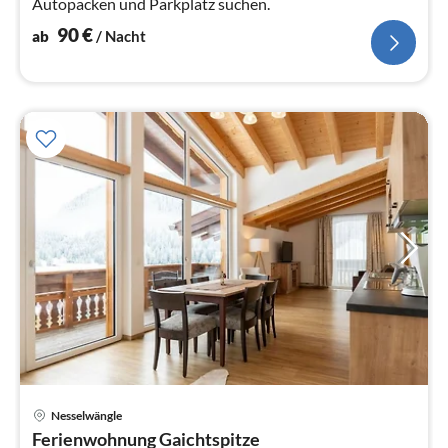
Autopacken und Parkplatz suchen.
90
€
ab
/ Nacht
Pre
Nesselwängle
ab
Ferienwohnung Gaichtspitze
1