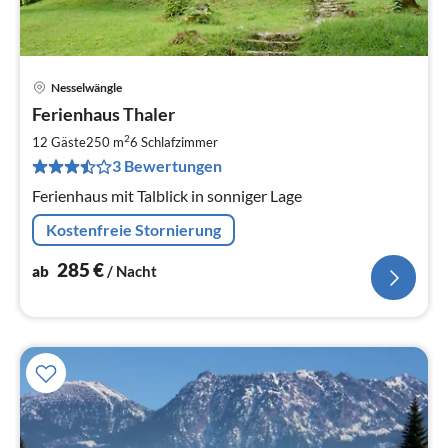
Nesselwängle
Pre
Ferienhaus Thaler
ab
2
2
12 Gäste
250 m
6
Schlafzimmer
pr
3 Bewertungen
Na
Ferienhaus mit Talblick in sonniger Lage
Kostenfreie Stornierung
285
€
ab
/ Nacht