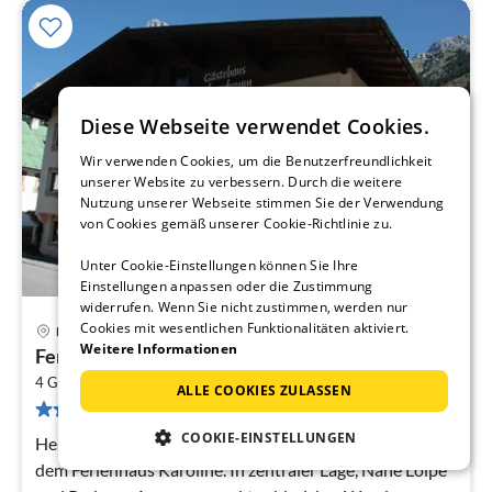
Diese Webseite verwendet Cookies.
Wir verwenden Cookies, um die Benutzerfreundlichkeit
unserer Website zu verbessern. Durch die weitere
Nutzung unserer Webseite stimmen Sie der Verwendung
von Cookies gemäß unserer Cookie-Richtlinie zu.
Unter Cookie-Einstellungen können Sie Ihre
Einstellungen anpassen oder die Zustimmung
widerrufen. Wenn Sie nicht zustimmen, werden nur
Cookies mit wesentlichen Funktionalitäten aktiviert.
Nesselwängle
Pre
Weitere Informationen
Ferienwohnung 4 Personen 8
ab
2
8
4 Gäste
60 m
1
Schlafzimmer
ALLE COOKIES ZULASSEN
2 Bewertungen
pr
Na
COOKIE-EINSTELLUNGEN
Herzlich Willkommen im Gästehaus Hahnenkamm und
dem Ferienhaus Karoline. In zentraler Lage, Nähe Loipe