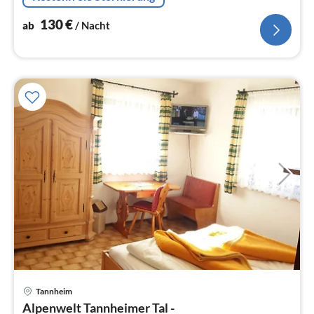
130
€
ab
/ Nacht
Pre
Tannheim
ab
Alpenwelt Tannheimer Tal -
1