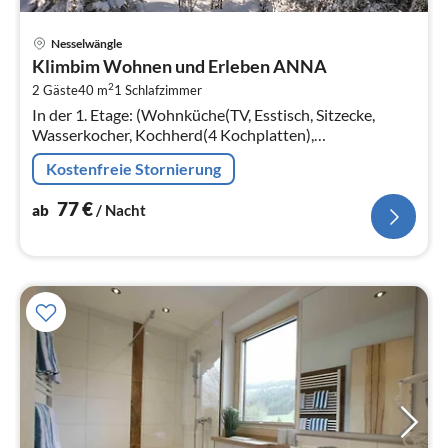
Pre
Nesselwängle
ab
Klimbim Wohnen und Erleben ANNA
7
2
2 Gäste
40 m
1
Schlafzimmer
pr
In der 1. Etage: (Wohnküche(TV, Esstisch, Sitzecke,
Na
Wasserkocher, Kochherd(4 Kochplatten),
Kaffeemaschine, Backofen, Kühl-/Gefrierkombination),
Kostenfreie Stornierung
Schlafzimmer(Doppelbett)
77
€
ab
/ Nacht