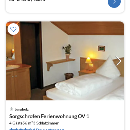
Jungholz
Pre
Sorgschrofen Ferienwohnung OV 1
ab
2
1
4 Gäste
56 m
3
Schlafzimmer
4 Bewertungen