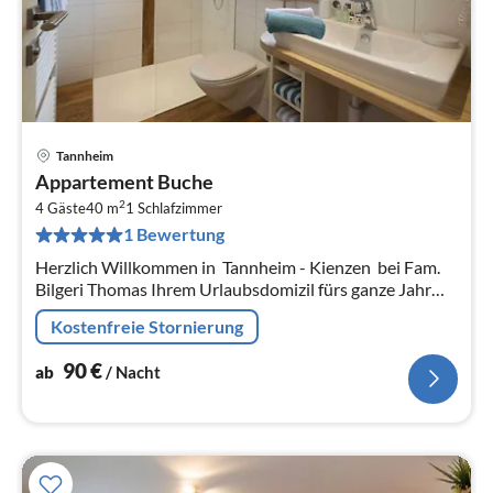
Tannheim
Pre
Appartement Buche
ab
2
9
4 Gäste
40 m
1
Schlafzimmer
1 Bewertung
pr
Na
Herzlich Willkommen in Tannheim - Kienzen bei Fam.
Bilgeri Thomas Ihrem Urlaubsdomizil fürs ganze Jahr
Unser Haus liegt im Winter mitten im schönsten
Kostenfreie Stornierung
Pulverschnee, dire...
90
€
ab
/ Nacht