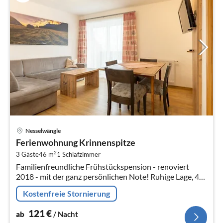
Pre
Nesselwängle
ab
Ferienwohnung Krinnenspitze
1
2
3 Gäste
46 m
1
Schlafzimmer
pr
Familienfreundliche Frühstückspension - renoviert
Na
2018 - mit der ganz persönlichen Note! Ruhige Lage, 40
m zur Loipe, idealer Ausgangspunkt für´s Wandern.
Kostenfreie Stornierung
121
€
ab
/ Nacht