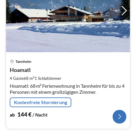
Pre
Tannheim
ab
1
Hoamatl
pr
2
4 Gäste
68 m
1
Schlafzimmer
Na
Hoamatl: 68 m² Ferienwohnung in Tannheim für bis zu 4
Personen mit einem großzügigen Zimmer.
Kostenfreie Stornierung
144
€
ab
/ Nacht