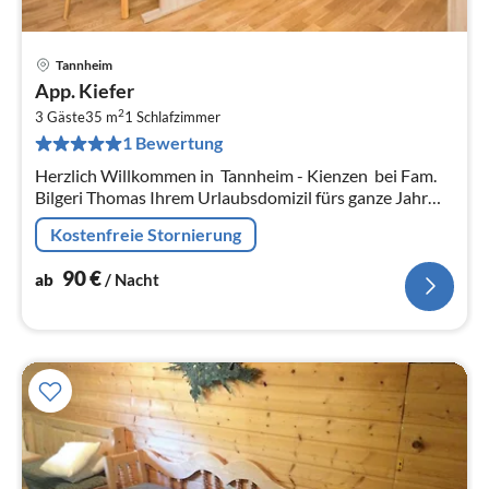
Tannheim
Pre
App. Kiefer
ab
2
9
3 Gäste
35 m
1
Schlafzimmer
1 Bewertung
pr
Na
Herzlich Willkommen in Tannheim - Kienzen bei Fam.
Bilgeri Thomas Ihrem Urlaubsdomizil fürs ganze Jahr
Unser Haus liegt im Winter mitten im schönsten
Kostenfreie Stornierung
Pulverschnee, dire...
90
€
ab
/ Nacht