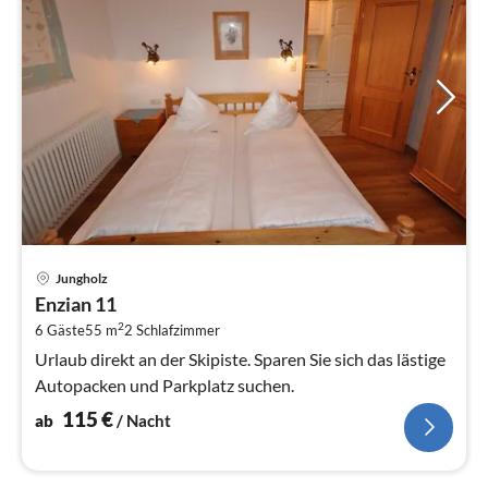
Pre
Jungholz
ab
Enzian 11
1
2
6 Gäste
55 m
2
Schlafzimmer
pr
Na
Urlaub direkt an der Skipiste. Sparen Sie sich das lästige
Autopacken und Parkplatz suchen.
115
€
ab
/ Nacht