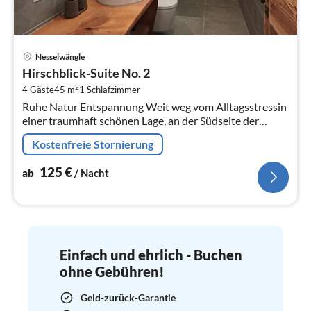
Pre
Nesselwängle
ab
Hirschblick-Suite No. 2
1
2
4 Gäste
45 m
1
Schlafzimmer
pr
Ruhe Natur Entspannung Weit weg vom Alltagsstressin
Na
einer traumhaft schönen Lage, an der Südseite der
Krinnenspitze, laden die Bergfee Natur Appartements
Kostenfreie Stornierung
zum Erholen und...
125
€
ab
/ Nacht
Einfach und ehrlich - Buchen
ohne Gebühren!
Geld-zurück-Garantie