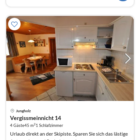
Pre
Jungholz
ab
Vergissmeinnicht 14
9
2
4 Gäste
45 m
1
Schlafzimmer
pr
Na
Urlaub direkt an der Skipiste. Sparen Sie sich das lästige