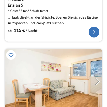
ab
Enzian 5
1
2
6 Gäste
55 m
2
Schlafzimmer
pr
Na
Urlaub direkt an der Skipiste. Sparen Sie sich das lästige
Autopacken und Parkplatz suchen.
115
€
ab
/ Nacht