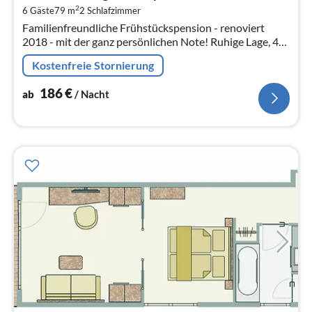
2
6 Gäste
79 m
2
Schlafzimmer
pr
Familienfreundliche Frühstückspension - renoviert
Na
2018 - mit der ganz persönlichen Note! Ruhige Lage, 40
m zur Loipe, idealer Ausgangspunkt für´s Wandern.
Kostenfreie Stornierung
186
€
ab
/ Nacht