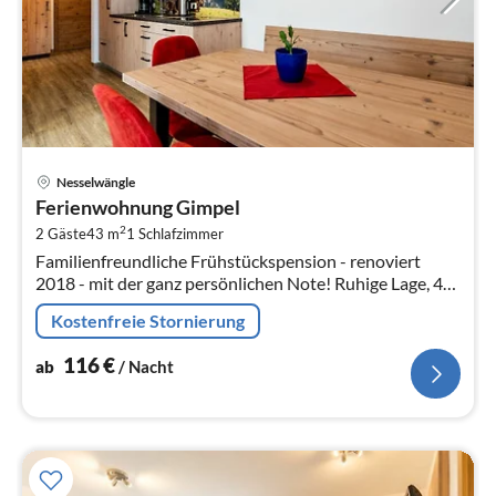
Pre
Nesselwängle
ab
Ferienwohnung Gimpel
1
2
2 Gäste
43 m
1
Schlafzimmer
pr
Familienfreundliche Frühstückspension - renoviert
Na
2018 - mit der ganz persönlichen Note! Ruhige Lage, 40
m zur Loipe, idealer Ausgangspunkt für´s Wandern.
Kostenfreie Stornierung
116
€
ab
/ Nacht