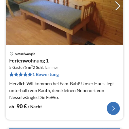
Nesselwängle
Pre
Ferienwohnung 1
ab
2
9
5 Gäste
75 m
2
Schlafzimmer
1 Bewertung
pr
Na
Herzlich Willkommen bei Fam. Babl! Unser Haus liegt
unterhalb von Rauth, dem kleinen Nebenort von
Nesselwängle. Die FeWo.
90
€
ab
/ Nacht