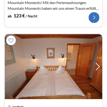
Mountain Moments! Mit den Ferienwohnungen
Mountain Moments haben wir uns einen Traum erfüllt
und möchten euch gerne daran teilh...
123
€
ab
/ Nacht
Pre
Jungholz