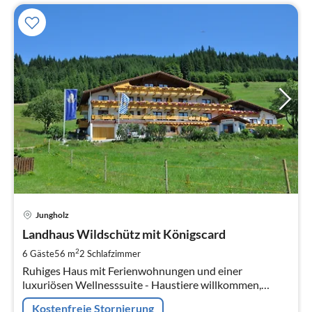
Pre
Jungholz
ab
1
Landhaus Wildschütz mit Königscard
pr
2
6 Gäste
56 m
2
Schlafzimmer
Na
Ruhiges Haus mit Ferienwohnungen und einer
luxuriösen Wellnesssuite - Haustiere willkommen,
Spielplatz am Haus. Königscard für jeden Gast -
Kostenfreie Stornierung