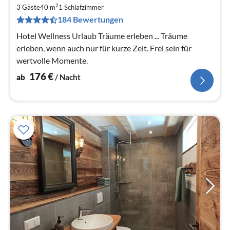
ab
2
1
3 Gäste
40 m
1
Schlafzimmer
184 Bewertungen
pr
Na
Hotel Wellness Urlaub Träume erleben ... Träume
erleben, wenn auch nur für kurze Zeit. Frei sein für
wertvolle Momente.
176
€
ab
/ Nacht