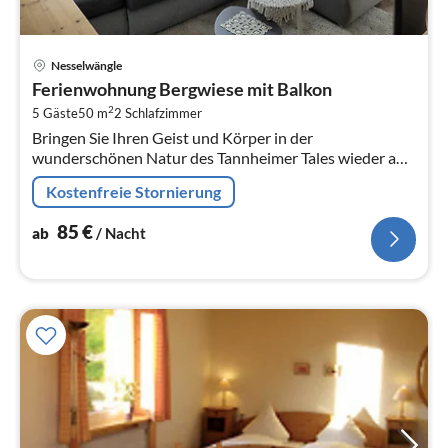
Pre
Nesselwängle
ab
Ferienwohnung Bergwiese mit Balkon
8
2
5 Gäste
50 m
2
Schlafzimmer
pr
Bringen Sie Ihren Geist und Körper in der
Na
wunderschönen Natur des Tannheimer Tales wieder auf
Vordermann.
Kostenfreie Stornierung
85
€
ab
/ Nacht