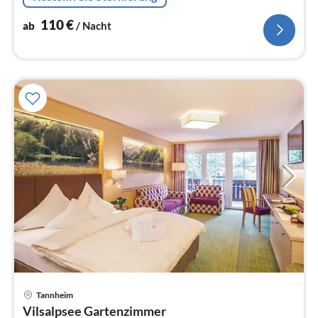
kostenlos Freizeitangebote nutzen
110
€
ab
/ Nacht
Tannheim
Pre
Vilsalpsee Gartenzimmer