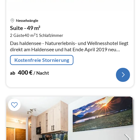
Pre
Nesselwängle
ab
Suite - 49 m²
4
2
2 Gäste
40 m
1
Schlafzimmer
pr
Das haldensee - Naturerlebnis- und Wellnesshotel liegt
Na
direkt am Haldensee und hat Ende April 2019 neu
eröffnet.
Kostenfreie Stornierung
400
€
ab
/ Nacht