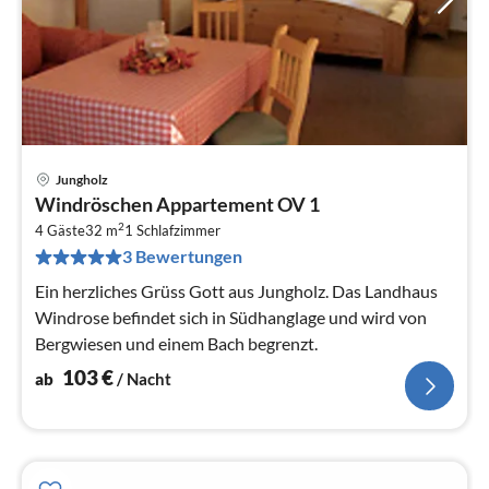
Jungholz
Pre
Windröschen Appartement OV 1
ab
2
1
4 Gäste
32 m
1
Schlafzimmer
3 Bewertungen
pr
Na
Ein herzliches Grüss Gott aus Jungholz. Das Landhaus
Windrose befindet sich in Südhanglage und wird von
Bergwiesen und einem Bach begrenzt.
103
€
ab
/ Nacht