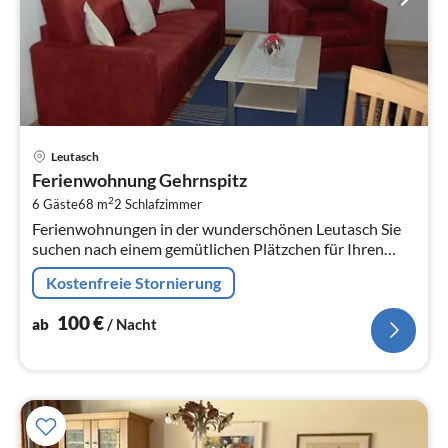
Pre
Leutasch
ab
Ferienwohnung Gehrnspitz
1
2
6 Gäste
68 m
2
Schlafzimmer
pr
Ferienwohnungen in der wunderschönen Leutasch Sie
Na
suchen nach einem gemütlichen Plätzchen für Ihren
Urlaub? Dann sind Sie im Haus Bergsonne genau richtig!
Kostenfreie Stornierung
100
€
ab
/ Nacht