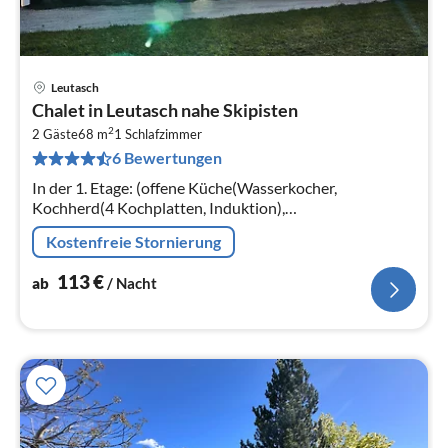
Leutasch
Pre
Chalet in Leutasch nahe Skipisten
ab
2
1
2 Gäste
68 m
1
Schlafzimmer
6 Bewertungen
pr
Na
In der 1. Etage: (offene Küche(Wasserkocher,
Kochherd(4 Kochplatten, Induktion),
Kaffeemaschine(Filter), Espressomaschine, Backofen,
Kostenfreie Stornierung
Spülmaschine, Kühl-/Gefrierkombination)
113
€
ab
/ Nacht