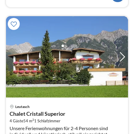
Pre
Leutasch
ab
Chalet Cristall Superior
1
2
4 Gäste
54 m
1
Schlafzimmer
pr
Unsere Ferienwohnungen für 2-4 Personen sind
Na