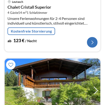
Leutasch
ab
Chalet Cristall Superior
1
2
4 Gäste
54 m
1
Schlafzimmer
pr
Unsere Ferienwohnungen für 2-4 Personen sind
Na
individuell und künstlerisch, stilvoll eingerichtet.
Geniessen Sie die herrliche Aussicht vom Südbalkon
Kostenfreie Stornierung
bzw.
123
€
ab
/ Nacht