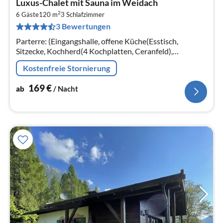
Luxus-Chalet mit Sauna im Weidach
ab
2
1
6 Gäste
120 m
3
Schlafzimmer
3 Bewertungen
pr
Na
Parterre: (Eingangshalle, offene Küche(Esstisch,
Sitzecke, Kochherd(4 Kochplatten, Ceranfeld),
Kaffeemaschine, Backofen, Spülmaschine, Kühlschrank)
Kostenfreie Stornierung
169
€
ab
/ Nacht