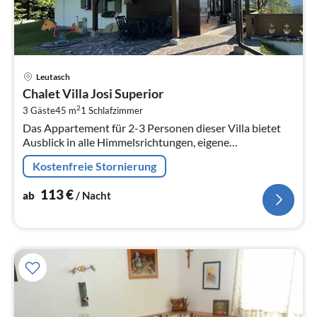
Pre
Leutasch
ab
Chalet Villa Josi Superior
1
2
3 Gäste
45 m
1
Schlafzimmer
pr
Das Appartement für 2-3 Personen dieser Villa bietet
Na
Ausblick in alle Himmelsrichtungen, eigene
Saunalandschaft, Carport, 1000 m2 Garten, WLAN,
Kostenfreie Stornierung
SAT-TV, vollständige Küche mit 4-Pla...
113
€
ab
/ Nacht