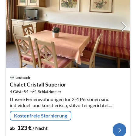
Pre
Leutasch
ab
Chalet Cristall Superior
1
2
4 Gäste
54 m
1
Schlafzimmer
pr
Unsere Ferienwohnungen für 2-4 Personen sind
Na
individuell und künstlerisch, stilvoll eingerichtet.
Geniessen Sie die herrliche Aussicht vom Südbalkon
Kostenfreie Stornierung
bzw.
123
€
ab
/ Nacht