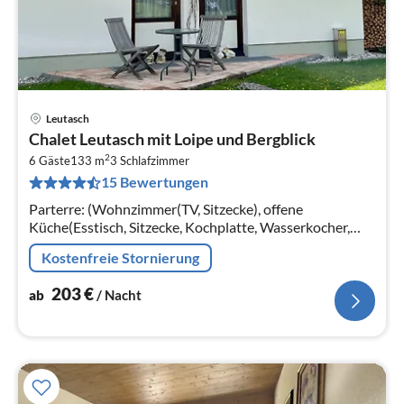
Leutasch
Pre
Chalet Leutasch mit Loipe und Bergblick
ab
2
2
6 Gäste
133 m
3
Schlafzimmer
15 Bewertungen
pr
Na
Parterre: (Wohnzimmer(TV, Sitzecke), offene
Küche(Esstisch, Sitzecke, Kochplatte, Wasserkocher,
Kaffeemaschine, Backofen, Mikrowelle, Kühlschrank)
Kostenfreie Stornierung
203
€
ab
/ Nacht