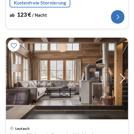
Kostenfreie Stornierung
bzw.
123
€
ab
/ Nacht
Leutasch
Pre