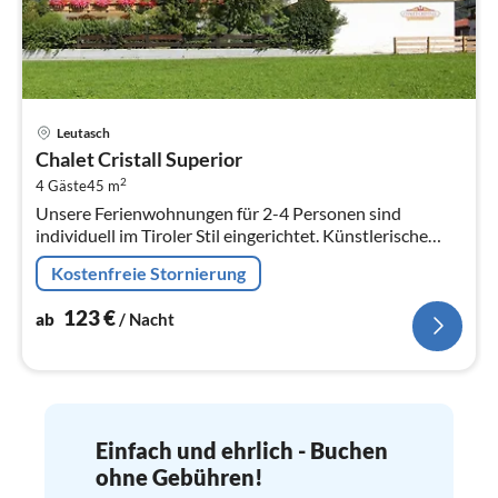
Pre
Leutasch
ab
Chalet Cristall Superior
1
2
4 Gäste
45 m
pr
Unsere Ferienwohnungen für 2-4 Personen sind
Na
individuell im Tiroler Stil eingerichtet. Künstlerische
Bilder geben den Appartements ein besonderes Flair.
Kostenfreie Stornierung
123
€
ab
/ Nacht
Einfach und ehrlich - Buchen
ohne Gebühren!