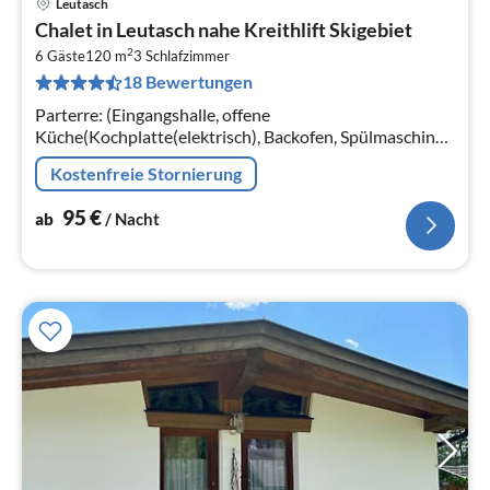
Leutasch
Pre
Chalet in Leutasch nahe Kreithlift Skigebiet
ab
2
9
6 Gäste
120 m
3
Schlafzimmer
18 Bewertungen
pr
Na
Parterre: (Eingangshalle, offene
Küche(Kochplatte(elektrisch), Backofen, Spülmaschine,
Kühlschrank), Wohn/Esszimmer(TV(Satellit), Babybett
Kostenfreie Stornierung
(kostenlos))
95
€
ab
/ Nacht