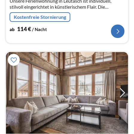
Unsere Ferienwohnung in Leutasch ist individuell,
Na
stilvoll eingerichtet in künstlerischem Flair. Die
Wohnung verfügt über Südbalkon bzw.
Kostenfreie Stornierung
114
€
ab
/ Nacht