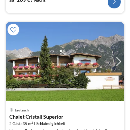
Pre
Leutasch
ab
Chalet Cristall Superior
1
2
2 Gäste
35 m
1
Schlafmöglichkeit
pr