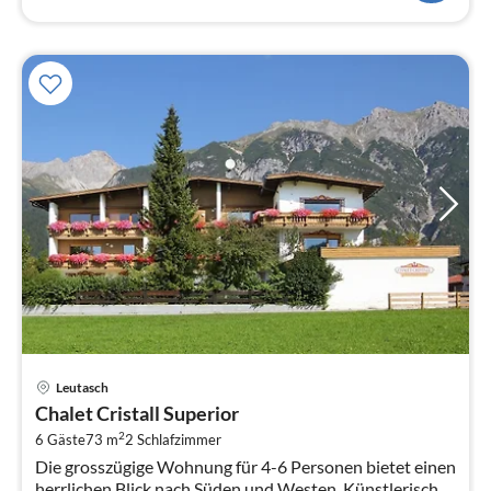
Pre
Leutasch
ab
Chalet Cristall Superior
2
2
6 Gäste
73 m
2
Schlafzimmer
pr
Die grosszügige Wohnung für 4-6 Personen bietet einen
Na
herrlichen Blick nach Süden und Westen. Künstlerische