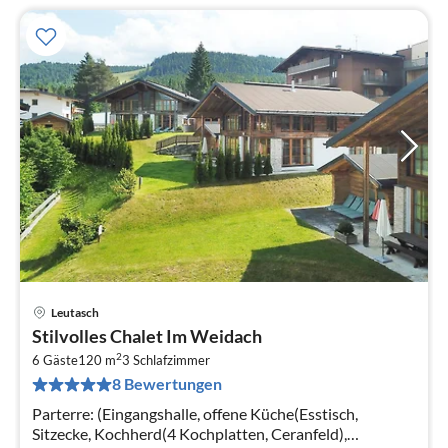
Leutasch
Pre
Stilvolles Chalet Im Weidach
ab
2
1
6 Gäste
120 m
3
Schlafzimmer
8 Bewertungen
pr
Na
Parterre: (Eingangshalle, offene Küche(Esstisch,
Sitzecke, Kochherd(4 Kochplatten, Ceranfeld),