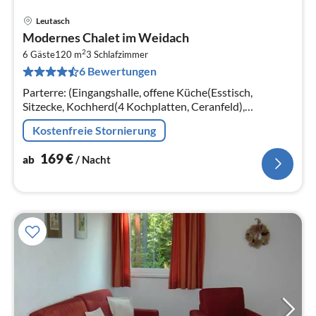
Leutasch
Pre
Modernes Chalet im Weidach
ab
2
1
6 Gäste
120 m
3
Schlafzimmer
6 Bewertungen
pr
Na
Parterre: (Eingangshalle, offene Küche(Esstisch,
Sitzecke, Kochherd(4 Kochplatten, Ceranfeld),
Kaffeemaschine, Backofen, Spülmaschine, Kühlschrank)
Kostenfreie Stornierung
169
€
ab
/ Nacht