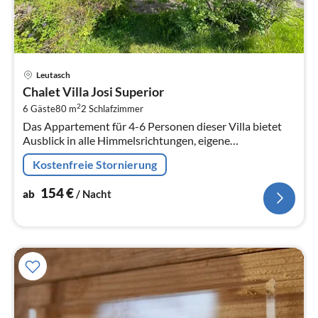
Pre
Leutasch
ab
Chalet Villa Josi Superior
1
2
6 Gäste
80 m
2
Schlafzimmer
pr
Das Appartement für 4-6 Personen dieser Villa bietet
Na
Ausblick in alle Himmelsrichtungen, eigene
Saunalandschaft, Carport, 1000 m2 Garten, WLAN,
Kostenfreie Stornierung
SAT-TV, vollständige Küche mit 4-Pla...
154
€
ab
/ Nacht