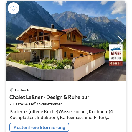
Pre
Leutasch
ab
Chalet Leßner - Design & Ruhe pur
2
2
7 Gäste
140 m
3
Schlafzimmer
pr
Parterre: (offene Küche(Wasserkocher, Kochherd(4
Na
Kochplatten, Induktion), Kaffeemaschine(Filter),
Backofen, Spülmaschine, Kühl-/Gefrierkombination,
Kostenfreie Stornierung
Wine glasses)