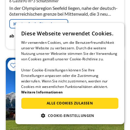
6 Gäste
90 m
3
Schlafzimmer
pr
In der Olympiaregion Seefeld liegen, nahe der deutsch-
Na
österreichischen grenze bei Mittenwald, die 3 neu
erbauten Holzhäuschen in nahezu unberührter Natur -
Kostenfreie Stornierung
der ideale Platz, um zur...
Diese Webseite verwendet Cookies.
200
€
ab
/ Nacht
Wir verwenden Cookies, um die Benutzerfreundlichkeit
unserer Website zu verbessern. Durch die weitere
Nutzung unserer Webseite stimmen Sie der Verwendung
von Cookies gemäß unserer Cookie-Richtlinie zu.
Unter Cookie-Einstellungen können Sie Ihre
Einstellungen anpassen oder die Zustimmung
widerrufen. Wenn Sie nicht zustimmen, werden nur
Cookies mit wesentlichen Funktionalitäten aktiviert.
Weitere Informationen
ALLE COOKIES ZULASSEN
COOKIE-EINSTELLUNGEN