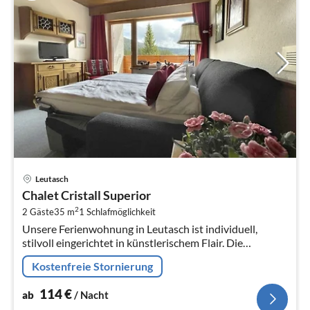
Pre
Leutasch
ab
Chalet Cristall Superior
1
2
2 Gäste
35 m
1
Schlafmöglichkeit
pr
Unsere Ferienwohnung in Leutasch ist individuell,
Na
stilvoll eingerichtet in künstlerischem Flair. Die
Wohnung verfügt über Südbalkon bzw.
Kostenfreie Stornierung
114
€
ab
/ Nacht