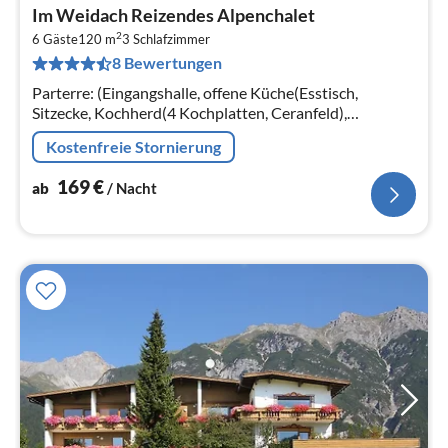
Pre
Im Weidach Reizendes Alpenchalet
ab
2
1
6 Gäste
120 m
3
Schlafzimmer
8 Bewertungen
pr
Na
Parterre: (Eingangshalle, offene Küche(Esstisch,
Sitzecke, Kochherd(4 Kochplatten, Ceranfeld),
Kaffeemaschine, Backofen, Spülmaschine, Kühlschrank)
Kostenfreie Stornierung
169
€
ab
/ Nacht