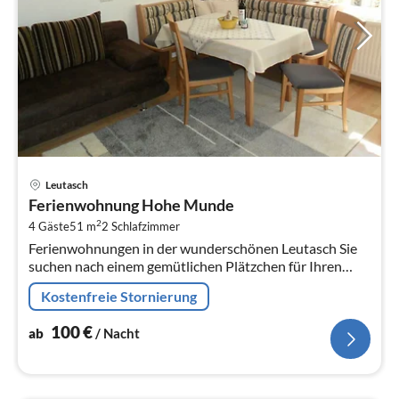
Pre
Leutasch
ab
Ferienwohnung Hohe Munde
1
2
4 Gäste
51 m
2
Schlafzimmer
pr
Ferienwohnungen in der wunderschönen Leutasch Sie
Na
suchen nach einem gemütlichen Plätzchen für Ihren
Urlaub? Dann sind Sie im Haus Bergsonne genau richtig!
Kostenfreie Stornierung
100
€
ab
/ Nacht