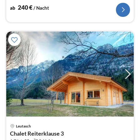
240
€
ab
/ Nacht
Pre
Leutasch
ab
Chalet Reiterklause 3
2
2