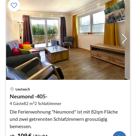
Pre
Leutasch
ab
Neumond -405-
1
2
4 Gäste
82 m
2
Schlafzimmer
pr
Na
Die Ferienwohnung "Neumond" ist mit 82qm Fläche
und zwei getrennten Schlafzimmern grosszügig
bemessen.
109
€
ab
/ Nacht