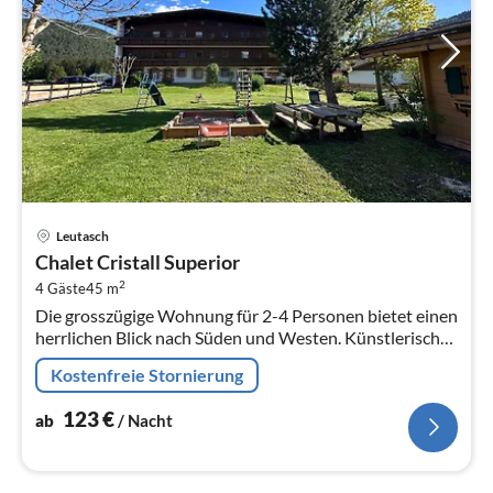
Pre
Leutasch
ab
Chalet Cristall Superior
1
2
4 Gäste
45 m
pr
Die grosszügige Wohnung für 2-4 Personen bietet einen
Na
herrlichen Blick nach Süden und Westen. Künstlerische
Originalgemälde verleihen unseren Wohnungen ein
Kostenfreie Stornierung
besonderes Flair.
123
€
ab
/ Nacht