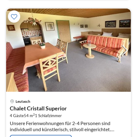
Pre
Leutasch
ab
Chalet Cristall Superior
1
2
4 Gäste
54 m
1
Schlafzimmer
pr
Unsere Ferienwohnungen für 2-4 Personen sind
Na
individuell und künstlerisch, stilvoll eingerichtet.
Geniessen Sie die herrliche Aussicht vom Südbalkon