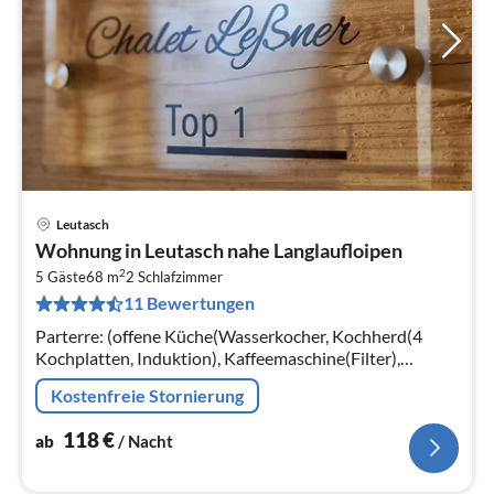
Leutasch
Pre
Wohnung in Leutasch nahe Langlaufloipen
ab
2
1
5 Gäste
68 m
2
Schlafzimmer
11 Bewertungen
pr
Na
Parterre: (offene Küche(Wasserkocher, Kochherd(4
Kochplatten, Induktion), Kaffeemaschine(Filter),
Backofen, Spülmaschine, Kühl-/Gefrierkombination,
Kostenfreie Stornierung
Wine glasses)
118
€
ab
/ Nacht