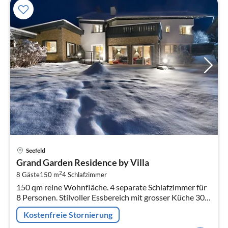
Pre
Seefeld
ab
Grand Garden Residence by Villa
3
2
8 Gäste
150 m
4
Schlafzimmer
pr
150 qm reine Wohnfläche. 4 separate Schlafzimmer für
Na
8 Personen. Stilvoller Essbereich mit grosser Küche 30
qm und ebenerdigem Zugang zur Terrasse.
Kostenfreie Stornierung