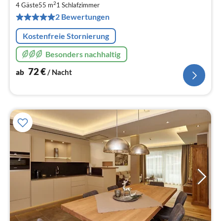
7
2
4 Gäste
55 m
1
Schlafzimmer
pr
2 Bewertungen
Na
Kostenfreie Stornierung
Besonders nachhaltig
72
€
ab
/ Nacht