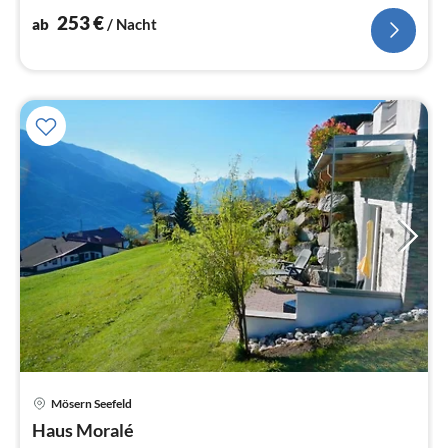
253
€
ab
/ Nacht
Mösern Seefeld
Pre
Haus Moralé
ab