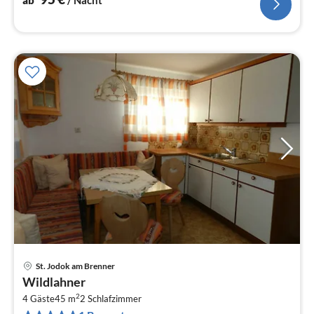
St. Jodok am Brenner
Wildlahner
2
4 Gäste
45 m
2
Schlafzimmer