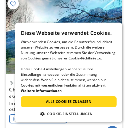
Diese Webseite verwendet Cookies.
Wir verwenden Cookies, um die Benutzerfreundlichkeit
unserer Website zu verbessern. Durch die weitere
Nutzung unserer Webseite stimmen Sie der Verwendung
von Cookies gemäß unserer Cookie-Richtlinie zu.
Unter Cookie-Einstellungen können Sie Ihre
Einstellungen anpassen oder die Zustimmung
widerrufen. Wenn Sie nicht zustimmen, werden nur
Pre
Leutasch
Cookies mit wesentlichen Funktionalitäten aktiviert.
ab
Chalet Reiterklause 3
2
Weitere Informationen
2
6 Gäste
90 m
3
Schlafzimmer
pr
ALLE COOKIES ZULASSEN
In der Olympiaregion Seefeld liegen, nahe der deutsch-
Na
österreichischen grenze bei Mittenwald, die 3 neu
COOKIE-EINSTELLUNGEN
erbauten Holzhäuschen in nahezu unberührter Natur -
Kostenfreie Stornierung
der ideale Platz, um zur...