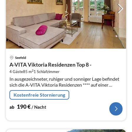
Pre
Seefeld
ab
A-VITA Viktoria Residenzen Top 8 -
1
2
4 Gäste
85 m
1
Schlafzimmer
pr
In ausgezeichneter, ruhiger und sonniger Lage befindet
Na
sich die A-VITA Viktoria Residenzen **** auf einer
kleinen Anhöhe nahe der Fussgängerzone und
Kostenfreie Stornierung
Ortszentrum.
190
€
ab
/ Nacht