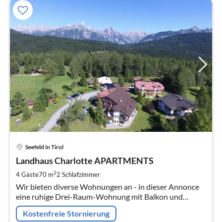
Pre
Seefeld in Tirol
ab
2
Landhaus Charlotte APARTMENTS
pr
2
4 Gäste
70 m
2
Schlafzimmer
Na
Wir bieten diverse Wohnungen an - in dieser Annonce
eine ruhige Drei-Raum-Wohnung mit Balkon und
herrlicher Aussicht (70m²) ENZIAN Bitte melden Sie sich
Kostenfreie Stornierung
einfach!