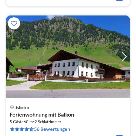
Schmirn
Pre
Ferienwohnung mit Balkon
ab
2
6
5 Gäste
60 m
2
Schlafzimmer
56 Bewertungen
pr