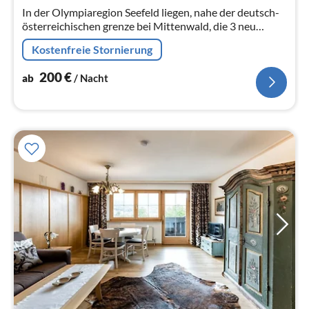
In der Olympiaregion Seefeld liegen, nahe der deutsch-
Na
österreichischen grenze bei Mittenwald, die 3 neu
erbauten Holzhäuschen in nahezu unberührter Natur -
Kostenfreie Stornierung
der ideale Platz, um zur...
200
€
ab
/ Nacht