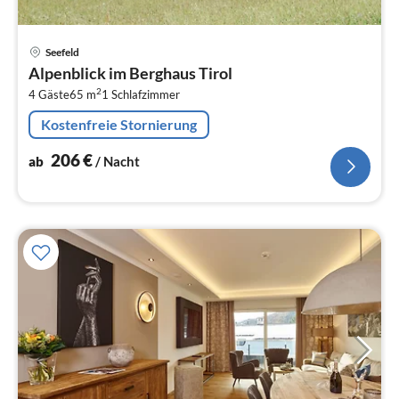
Pre
Seefeld
ab
Alpenblick im Berghaus Tirol
2
2
4 Gäste
65 m
1
Schlafzimmer
pr
Na
Kostenfreie Stornierung
206
€
ab
/ Nacht