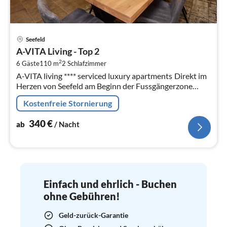
Pre
Seefeld
ab
A-VITA Living - Top 2
3
2
6 Gäste
110 m
2
Schlafzimmer
pr
A-VITA living **** serviced luxury apartments Direkt im
Na
Herzen von Seefeld am Beginn der Fussgängerzone
gelegen, liegt das A-VITA living.
Kostenfreie Stornierung
340
€
ab
/ Nacht
Einfach und ehrlich - Buchen
ohne Gebühren!
Geld-zurück-Garantie