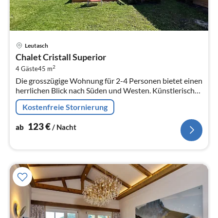
Pre
Leutasch
ab
Chalet Cristall Superior
1
2
4 Gäste
45 m
pr
Die grosszügige Wohnung für 2-4 Personen bietet einen
Na
herrlichen Blick nach Süden und Westen. Künstlerische
Originalgemälde verleihen unseren Wohnungen ein
Kostenfreie Stornierung
besonderes Flair.
123
€
ab
/ Nacht