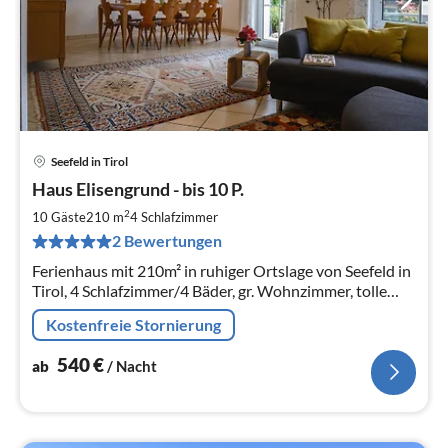
Seefeld in Tirol
Pre
Haus Elisengrund - bis 10 P.
ab
5
2
10 Gäste
210 m
4
Schlafzimmer
pr
2 Bewertungen
Na
Ferienhaus mit 210m² in ruhiger Ortslage von Seefeld in
Tirol, 4 Schlafzimmer/4 Bäder, gr. Wohnzimmer, tolle
Küche, etc. Garten, Terrasse - beste Austattung - bis 10
Kostenfreie Stornierung
Personen!
540
€
ab
/ Nacht