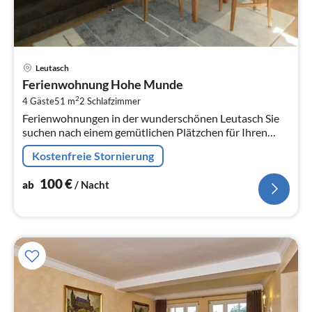
Pre
Leutasch
ab
Ferienwohnung Hohe Munde
1
2
4 Gäste
51 m
2
Schlafzimmer
pr
Ferienwohnungen in der wunderschönen Leutasch Sie
Na
suchen nach einem gemütlichen Plätzchen für Ihren
Urlaub? Dann sind Sie im Haus Bergsonne genau richtig!
Kostenfreie Stornierung
100
€
ab
/ Nacht