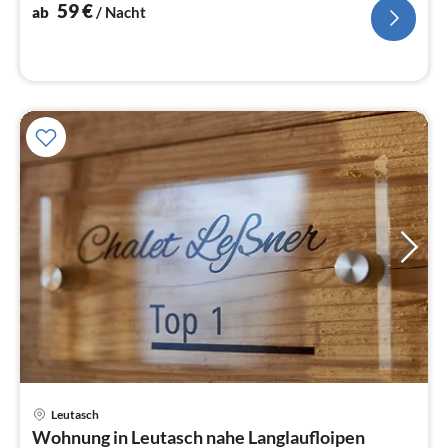
Na
59
€
ab
/ Nacht
Leutasch
Pre
Wohnung in Leutasch nahe Langlaufloipen