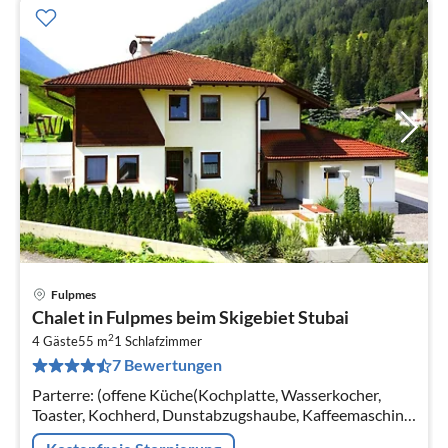
Fulpmes
Pre
Chalet in Fulpmes beim Skigebiet Stubai
ab
2
4
4 Gäste
55 m
1
Schlafzimmer
7 Bewertungen
pr
Na
Parterre: (offene Küche(Kochplatte, Wasserkocher,
Toaster, Kochherd, Dunstabzugshaube, Kaffeemaschine,
Backofen, Mikrowelle, Spülmaschine, Kühlschrank,