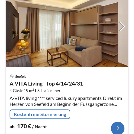
Pre
Seefeld
ab
A-VITA Living - Top 4/14/24/31
1
2
4 Gäste
45 m
1
Schlafzimmer
pr
A-VITA living **** serviced luxury apartments Direkt im
Na
Herzen von Seefeld am Beginn der Fussgängerzone
gelegen, liegt das A-VITA living.
Kostenfreie Stornierung
170
€
ab
/ Nacht