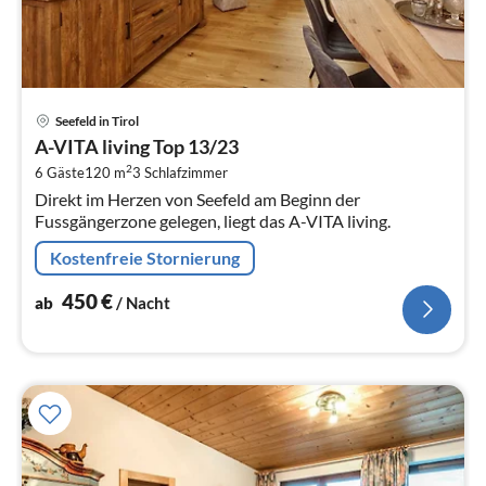
Pre
Seefeld in Tirol
ab
A-VITA living Top 13/23
4
2
6 Gäste
120 m
3
Schlafzimmer
pr
Direkt im Herzen von Seefeld am Beginn der
Na
Fussgängerzone gelegen, liegt das A-VITA living.
Kostenfreie Stornierung
450
€
ab
/ Nacht