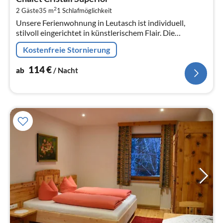
1
2
2 Gäste
35 m
1
Schlafmöglichkeit
pr
Unsere Ferienwohnung in Leutasch ist individuell,
Na
stilvoll eingerichtet in künstlerischem Flair. Die
Wohnung verfügt über Südbalkon bzw.
Kostenfreie Stornierung
114
€
ab
/ Nacht