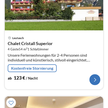
Pre
Leutasch
ab
Chalet Cristall Superior
1
2
4 Gäste
54 m
1
Schlafzimmer
pr
Unsere Ferienwohnungen für 2-4 Personen sind
Na
individuell und künstlerisch, stilvoll eingerichtet.
Geniessen Sie die herrliche Aussicht vom Südbalkon
Kostenfreie Stornierung
bzw.
123
€
ab
/ Nacht