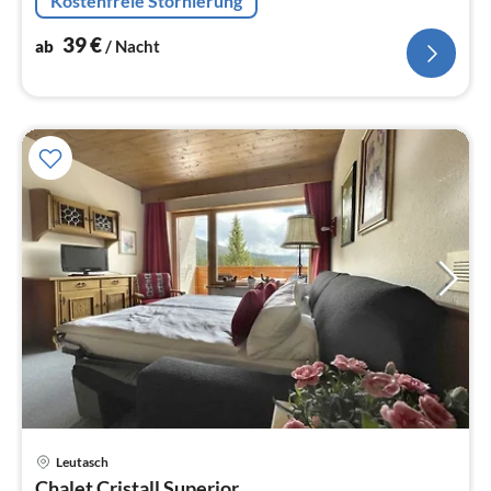
Kostenfreie Stornierung
Kühl-/Gefrierkombination)
39
€
ab
/ Nacht
Pre
Leutasch
ab
Chalet Cristall Superior