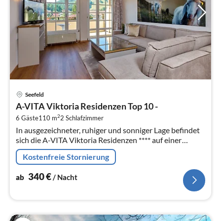
Pre
Seefeld
ab
A-VITA Viktoria Residenzen Top 10 -
3
2
6 Gäste
110 m
2
Schlafzimmer
pr
In ausgezeichneter, ruhiger und sonniger Lage befindet
Na
sich die A-VITA Viktoria Residenzen **** auf einer
kleinen Anhöhe nahe der Fussgängerzone und
Kostenfreie Stornierung
Ortszentrum.
340
€
ab
/ Nacht