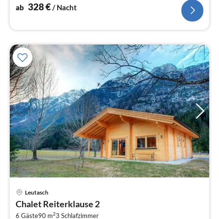
328
€
ab
/ Nacht
Pre
Leutasch
ab
Chalet Reiterklause 2
2
2
6 Gäste
90 m
3
Schlafzimmer
pr