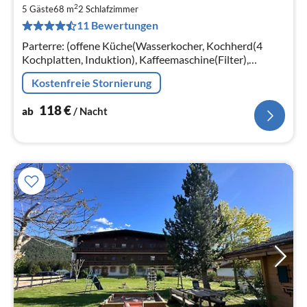
ab
2
1
5 Gäste
68 m
2
Schlafzimmer
11 Bewertungen
pr
Na
Parterre: (offene Küche(Wasserkocher, Kochherd(4
Kochplatten, Induktion), Kaffeemaschine(Filter),
Backofen, Spülmaschine, Kühl-/Gefrierkombination,
Kostenfreie Stornierung
Wine glasses)
118
€
ab
/ Nacht