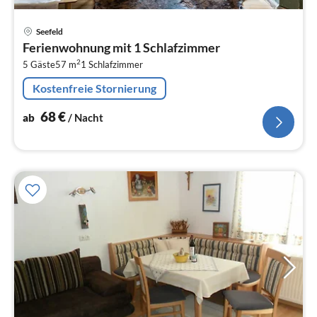
Pre
Seefeld
ab
Ferienwohnung mit 1 Schlafzimmer
6
2
5 Gäste
57 m
1
Schlafzimmer
pr
Na
Kostenfreie Stornierung
68
€
ab
/ Nacht