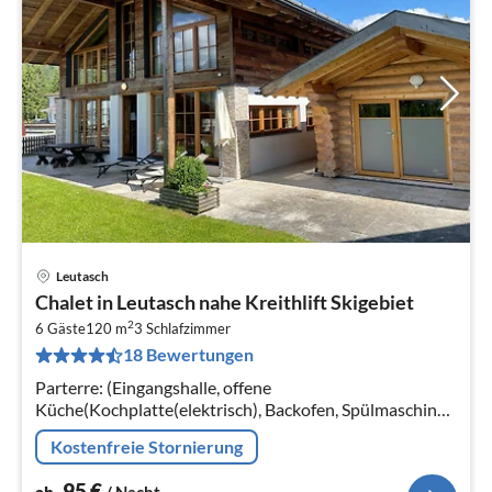
Leutasch
Pre
Chalet in Leutasch nahe Kreithlift Skigebiet
ab
2
9
6 Gäste
120 m
3
Schlafzimmer
18 Bewertungen
pr
Na
Parterre: (Eingangshalle, offene
Küche(Kochplatte(elektrisch), Backofen, Spülmaschine,
Kühlschrank), Wohn/Esszimmer(TV(Satellit), Babybett
Kostenfreie Stornierung
(kostenlos))
95
€
ab
/ Nacht