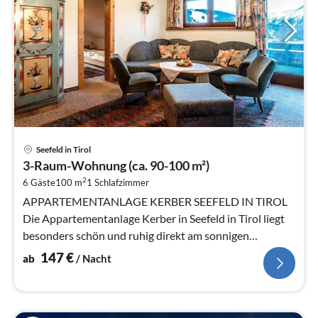
Pre
Seefeld in Tirol
ab
3-Raum-Wohnung (ca. 90-100 m²)
1
2
6 Gäste
100 m
1
Schlafzimmer
pr
Na
APPARTEMENTANLAGE KERBER SEEFELD IN TIROL
Die Appartementanlage Kerber in Seefeld in Tirol liegt
besonders schön und ruhig direkt am sonnigen
Geigenbühel.
147
€
ab
/ Nacht