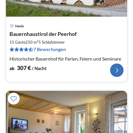
Navis
Pre
Bauernhaustirol der Peerhof
ab
3
2
15 Gäste
250 m
5
Schlafzimmer
pr
7 Bewertungen
Na
Historischer Bauernhof für Ferien, Feiern und Seminare
307
€
ab
/ Nacht