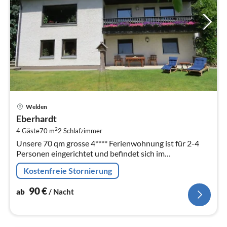
Pre
Welden
ab
Eberhardt
9
2
4 Gäste
70 m
2
Schlafzimmer
pr
Unsere 70 qm grosse 4**** Ferienwohnung ist für 2-4
Na
Personen eingerichtet und befindet sich im
Untergeschoss unseres Hauses mit einem separaten
Kostenfreie Stornierung
Eingang.
90
€
ab
/ Nacht