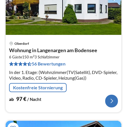
Oberdorf
Pre
Wohnung in Langenargen am Bodensee
ab
2
9
6 Gäste
150 m
3
Schlafzimmer
56 Bewertungen
pr
Na
In der 1. Etage: (Wohnzimmer(TV(Satellit), DVD-Spieler,
Video, Radio, CD-Spieler, Heizung(Gas))
Kostenfreie Stornierung
97
€
ab
/ Nacht