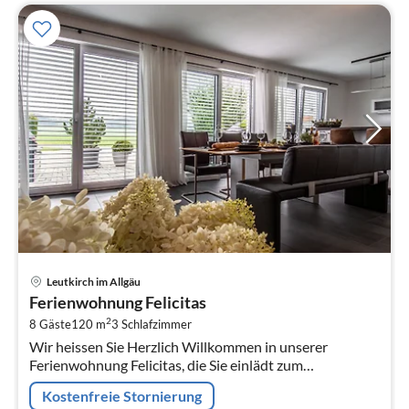
Pre
Leutkirch im Allgäu
ab
Ferienwohnung Felicitas
1
2
8 Gäste
120 m
3
Schlafzimmer
pr
Wir heissen Sie Herzlich Willkommen in unserer
Na
Ferienwohnung Felicitas, die Sie einlädt zum
entschleunigen, enstpannen und geniessen.
Kostenfreie Stornierung