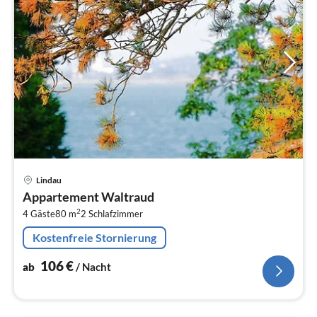
Pre
Lindau
ab
Appartement Waltraud
1
2
4 Gäste
80 m
2
Schlafzimmer
pr
Na
Kostenfreie Stornierung
106
€
ab
/ Nacht