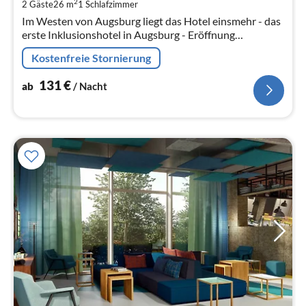
2
2 Gäste
26 m
1
Schlafzimmer
pr
Im Westen von Augsburg liegt das Hotel einsmehr - das
Na
erste Inklusionshotel in Augsburg - Eröffnung
November 2020.
Kostenfreie Stornierung
131
€
ab
/ Nacht