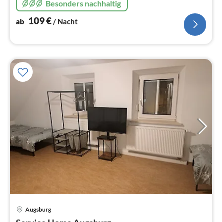
Besonders nachhaltig
109
€
ab
/ Nacht
Pre
Augsburg
ab