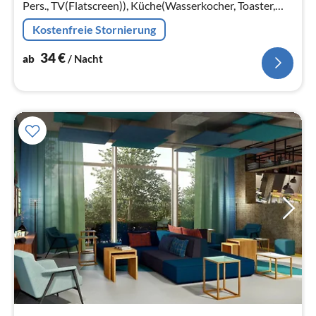
Pers., TV(Flatscreen)), Küche(Wasserkocher, Toaster,
Kochherd(4 Kochplatten, Ceranfeld, elektrisch),
Kostenfreie Stornierung
Kaffeemaschine(Filter)
34
€
ab
/ Nacht