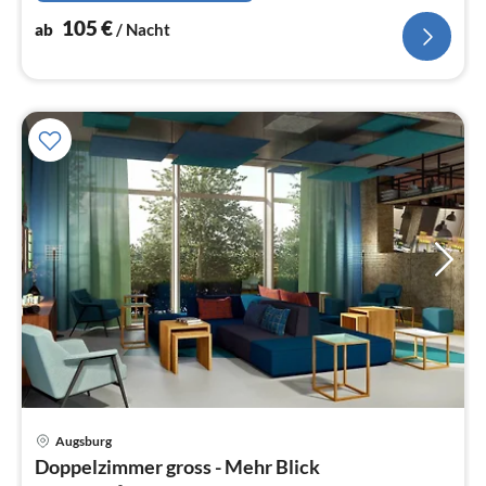
105
€
ab
/ Nacht
Pre
Augsburg
ab
Doppelzimmer gross - Mehr Blick
1