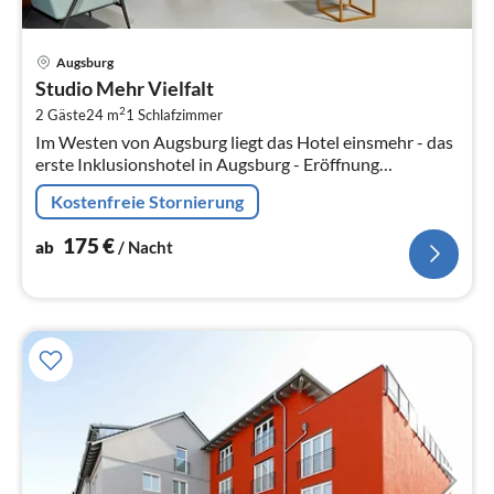
Pre
Augsburg
ab
Studio Mehr Vielfalt
1
2
2 Gäste
24 m
1
Schlafzimmer
pr
Im Westen von Augsburg liegt das Hotel einsmehr - das
Na
erste Inklusionshotel in Augsburg - Eröffnung
November 2020.
Kostenfreie Stornierung
175
€
ab
/ Nacht