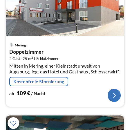
Pre
Mering
ab
Doppelzimmer
1
2
2 Gäste
25 m
1
Schlafzimmer
pr
Mitten in Mering, einer Kleinstadt unweit von
Na
Augsburg, liegt das Hotel und Gasthaus „Schlosserwirt“.
Kostenfreie Stornierung
109
€
ab
/ Nacht