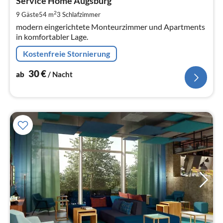
3
Service Home Augsburg
pr
2
9 Gäste
54 m
3
Schlafzimmer
Na
modern eingerichtete Monteurzimmer und Apartments
in komfortabler Lage.
Kostenfreie Stornierung
30
€
ab
/ Nacht