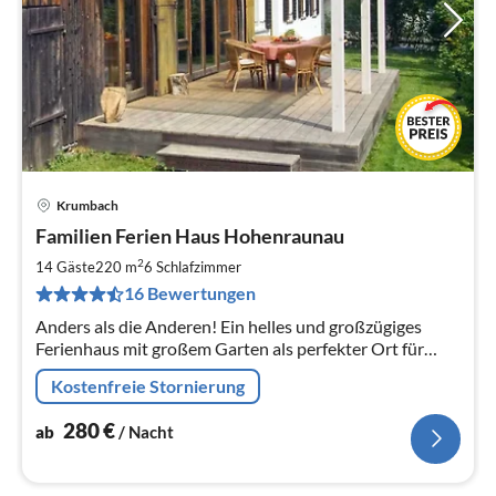
Krumbach
Pre
Familien Ferien Haus Hohenraunau
ab
2
2
14 Gäste
220 m
6
Schlafzimmer
pr
16 Bewertungen
Na
Anders als die Anderen! Ein helles und großzügiges
Ferienhaus mit großem Garten als perfekter Ort für
Urlaub, Familienfeier, Freundetreffen und für Seminare.
Kostenfreie Stornierung
280
€
ab
/ Nacht