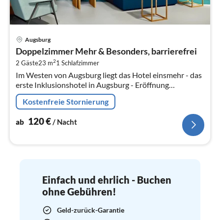
Pre
Augsburg
ab
Doppelzimmer Mehr & Besonders, barrierefrei
1
2
2 Gäste
23 m
1
Schlafzimmer
pr
Im Westen von Augsburg liegt das Hotel einsmehr - das
Na
erste Inklusionshotel in Augsburg - Eröffnung
November 2020.
Kostenfreie Stornierung
120
€
ab
/ Nacht
Einfach und ehrlich - Buchen
ohne Gebühren!
Geld-zurück-Garantie