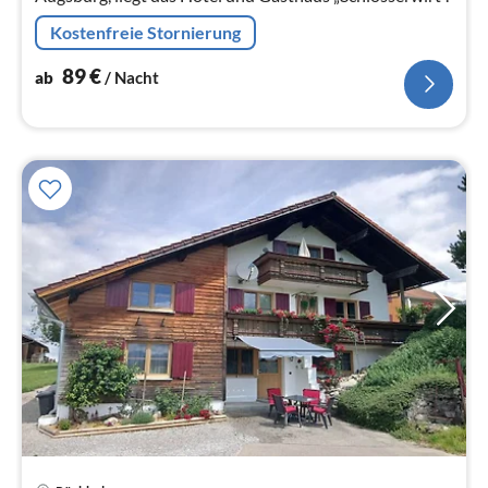
Kostenfreie Stornierung
89
€
ab
/ Nacht
Pre