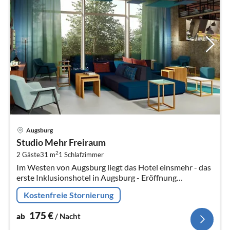
Pre
Augsburg
ab
Studio Mehr Freiraum
1
2
2 Gäste
31 m
1
Schlafzimmer
pr
Im Westen von Augsburg liegt das Hotel einsmehr - das
Na
erste Inklusionshotel in Augsburg - Eröffnung
November 2020.
Kostenfreie Stornierung
175
€
ab
/ Nacht