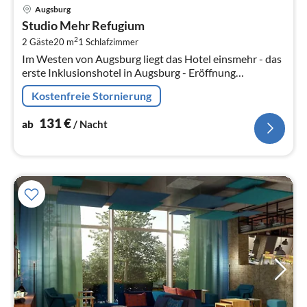
Pre
Augsburg
ab
Studio Mehr Refugium
1
2
2 Gäste
20 m
1
Schlafzimmer
pr
Im Westen von Augsburg liegt das Hotel einsmehr - das
Na
erste Inklusionshotel in Augsburg - Eröffnung
November 2020.
Kostenfreie Stornierung
131
€
ab
/ Nacht