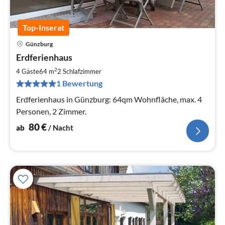
Top-Inserat
Günzburg
Pre
Erdferienhaus
ab
8
2
4 Gäste
64 m
2
Schlafzimmer
pr
1 Bewertung
Na
Erdferienhaus in Günzburg: 64qm Wohnfläche, max. 4
Personen, 2 Zimmer.
80
€
ab
/ Nacht