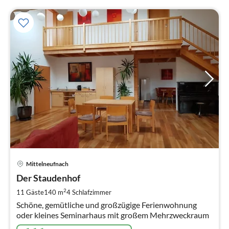
Pre
Mittelneufnach
ab
1
Der Staudenhof
pr
2
11 Gäste
140 m
4
Schlafzimmer
Na
Schöne, gemütliche und großzügige Ferienwohnung
oder kleines Seminarhaus mit großem Mehrzweckraum