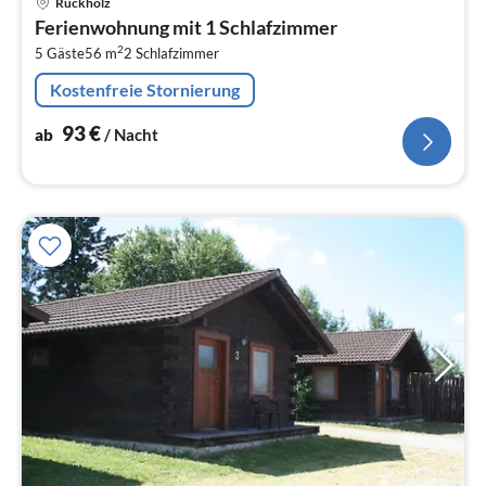
Rückholz
ab
Ferienwohnung mit 1 Schlafzimmer
9
2
5 Gäste
56 m
2
Schlafzimmer
pr
Na
Kostenfreie Stornierung
93
€
ab
/ Nacht