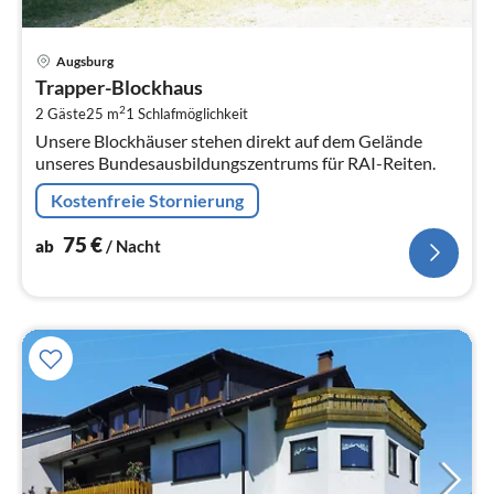
Pre
Augsburg
ab
Trapper-Blockhaus
7
2
2 Gäste
25 m
1
Schlafmöglichkeit
pr
Unsere Blockhäuser stehen direkt auf dem Gelände
Na
unseres Bundesausbildungszentrums für RAI-Reiten.
Kostenfreie Stornierung
75
€
ab
/ Nacht