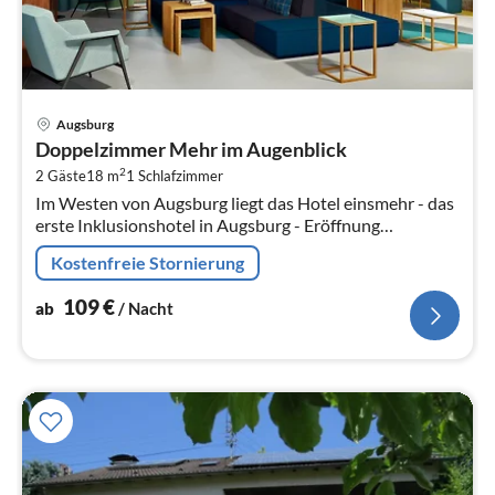
Pre
Augsburg
ab
Doppelzimmer Mehr im Augenblick
1
2
2 Gäste
18 m
1
Schlafzimmer
pr
Im Westen von Augsburg liegt das Hotel einsmehr - das
Na
erste Inklusionshotel in Augsburg - Eröffnung
November 2020.
Kostenfreie Stornierung
109
€
ab
/ Nacht