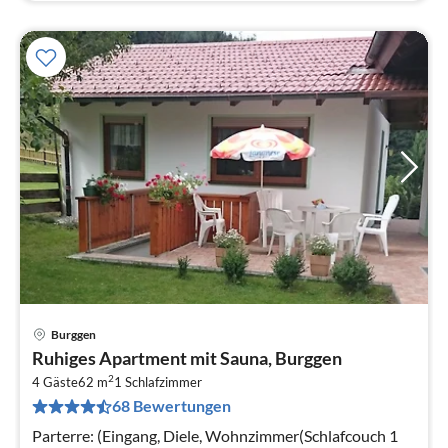
Burggen
Pre
Ruhiges Apartment mit Sauna, Burggen
ab
2
3
4 Gäste
62 m
1
Schlafzimmer
68 Bewertungen
pr
Na
Parterre: (Eingang, Diele, Wohnzimmer(Schlafcouch 1