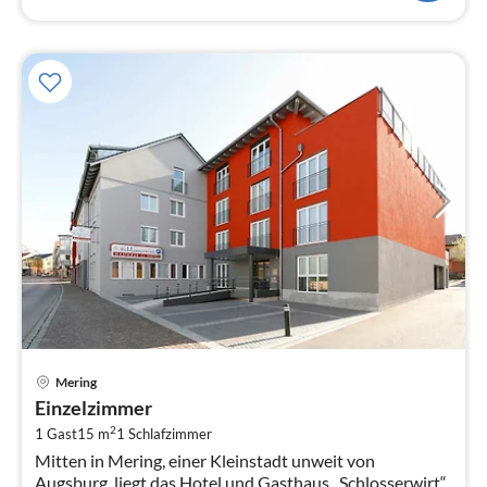
Pre
Mering
ab
Einzelzimmer
8
2
1 Gast
15 m
1
Schlafzimmer
pr
Mitten in Mering, einer Kleinstadt unweit von
Na
Augsburg, liegt das Hotel und Gasthaus „Schlosserwirt“.