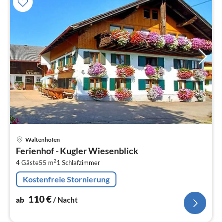
Pre
Waltenhofen
ab
Ferienhof - Kugler Wiesenblick
1
2
4 Gäste
55 m
1
Schlafzimmer
pr
Na
Kostenfreie Stornierung
110
€
ab
/ Nacht