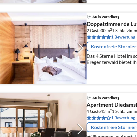
Au in Vorarlberg
Doppelzimmer de Lu
2
2 Gäste
30 m
1
Schlafzimm
1 Bewertung
Kostenfreie Stornie
Das 4 Sterne Hotel im 
Bregenzerwald bietet I
Naturkulisse und gibt I
Ihren Familienurlaub un
Au in Vorarlberg
Apartment Diedams
2
4 Gäste
43 m
1
Schlafzimm
1 Bewertung
Kostenfreie Stornie
Willkommen im Apart-Ho