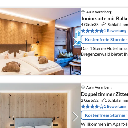
Au in Vorarlberg
Juniorsuite mit Balk
2
4 Gäste
38 m
1
Schlafzimm
1 Bewertung
Kostenfreie Stornie
Das 4 Sterne Hotel im 
Bregenzerwald bietet I
Naturkulisse und gibt I
Ihren Familienurlaub un
Au in Vorarlberg
Doppelzimmer Zitte
2
2 Gäste
32 m
1
Schlafzimm
1 Bewertung
Kostenfreie Stornie
Willkommen im Apart-Ho