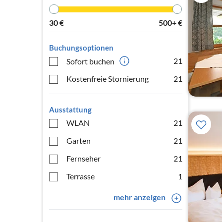
30
€
500+
€
Buchungsoptionen
21
Sofort buchen
Kostenfreie Stornierung
21
Ausstattung
WLAN
21
Garten
21
Fernseher
21
Terrasse
1
mehr anzeigen