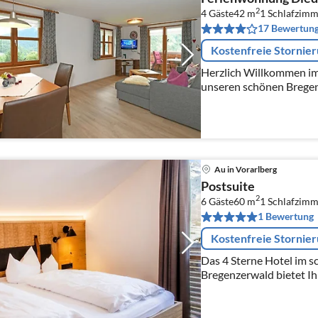
2
4 Gäste
42 m
1
Schlafzimm
17 Bewertun
Kostenfreie Stornie
Herzlich Willkommen im Haus M
unseren schönen Bregenz
wohnen im Haus und bem
Au in Vorarlberg
Postsuite
2
6 Gäste
60 m
1
Schlafzimm
1 Bewertung
Kostenfreie Stornie
Das 4 Sterne Hotel im 
Bregenzerwald bietet I
Naturkulisse und gibt I
Ihren Familienurlaub un