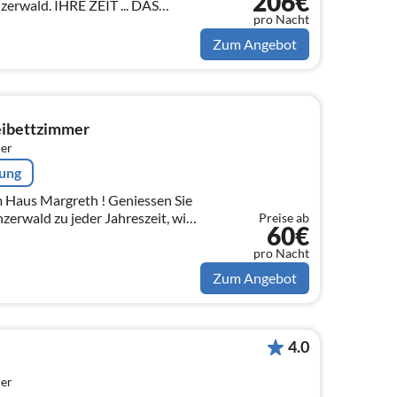
206€
erwald. IHRE ZEIT ... DAS
pro Nacht
Zum Angebot
ibettzimmer
er
rung
argreth ! Geniessen Sie
erwald zu jeder Jahreszeit, wir
Preise ab
60€
ühen uns persönlich um Sie.
pro Nacht
Zum Angebot
4.0
er