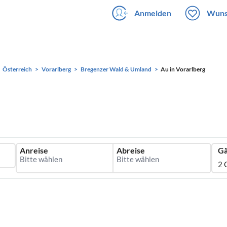
Anmelden
Wuns
Österreich
Vorarlberg
Bregenzer Wald & Umland
Au in Vorarlberg
Anreise
Abreise
Gä
2 