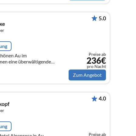
5.0
xe
er
rung
Preise ab
schönen Au im
236€
hnen eine überwältigende
pro Nacht
hnen viele Gelegenheiten für
d Bikeurlaub zum...
Zum Angebot
4.0
kopf
er
rung
Preise ab
tel Alpenrose in Au-