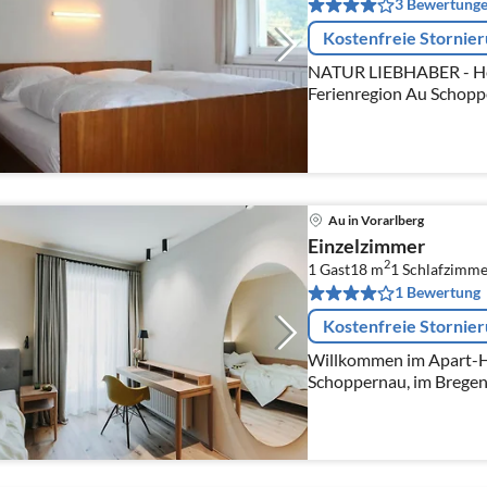
3 Bewertung
Kostenfreie Stornie
NATUR LIEBHABER - Her
Ferienregion Au Schopp
Sommerurlaub in Au-Sc
inmitten der Berge zwisc
Au in Vorarlberg
Einzelzimmer
2
1 Gast
18 m
1
Schlafzimme
1 Bewertung
Kostenfreie Stornie
Willkommen im Apart-Ho
Schoppernau, im Bregenz
WICHTIGSTE!