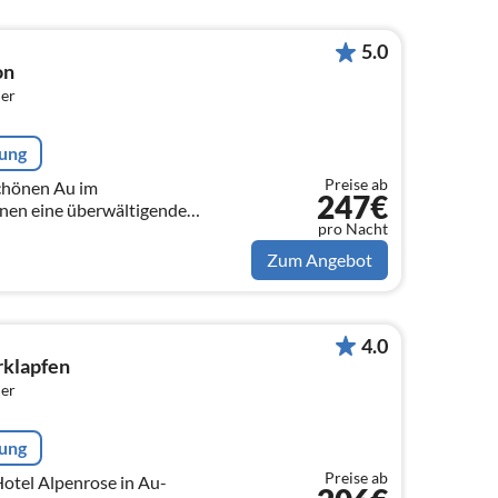
5.0
on
er
rung
Preise ab
schönen Au im
247€
hnen eine überwältigende
pro Nacht
hnen viele Gelegenheiten für
d Bikeurlaub zum...
Zum Angebot
4.0
rklapfen
er
rung
Preise ab
tel Alpenrose in Au-