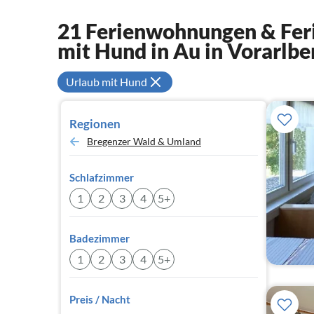
21 Ferienwohnungen & Feri
mit Hund in Au in Vorarlbe
Urlaub mit Hund
Regionen
Bregenzer Wald & Umland
Schlafzimmer
1
2
3
4
5+
Badezimmer
1
2
3
4
5+
Preis / Nacht