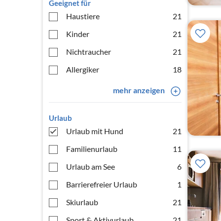
Geeignet für
Haustiere
21
Kinder
21
Nichtraucher
21
Allergiker
18
mehr anzeigen
Urlaub
Urlaub mit Hund
21
Familienurlaub
11
Urlaub am See
6
Barrierefreier Urlaub
1
Skiurlaub
21
Sport & Aktivurlaub
21