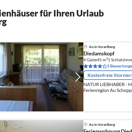
enhäuser für Ihren Urlaub
rg
Au in Vorarlberg
Diedamskopf
2
4 Gäste
45 m
1
Schlafzimm
3 Bewertung
Kostenfreie Stornie
NATUR LIEBHABER - Her
Ferienregion Au Schopp
Sommerurlaub in Au-Sc
inmitten der Berge zwisc
Au in Vorarlberg
Ferienwohnung Die