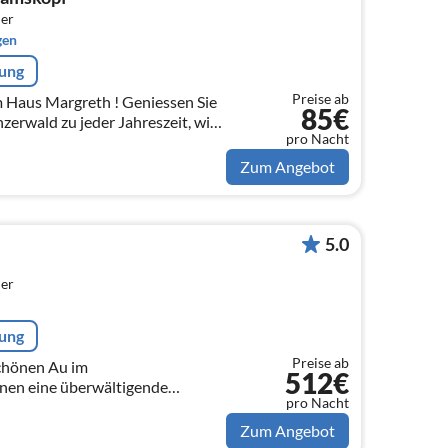
er
gen
rung
Preise ab
argreth ! Geniessen Sie
85€
erwald zu jeder Jahreszeit, wir
pro Nacht
ühen uns persönlich um Sie.
Zum Angebot
5.0
er
rung
Preise ab
schönen Au im
512€
hnen eine überwältigende
pro Nacht
hnen viele Gelegenheiten für
d Bikeurlaub zum...
Zum Angebot