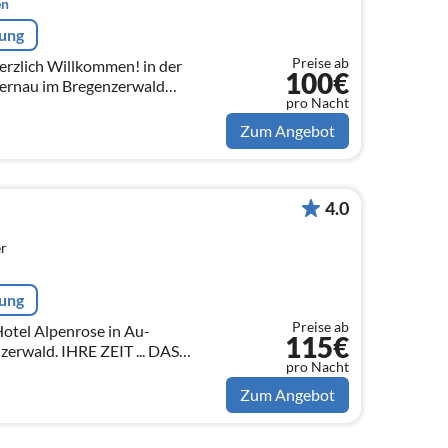
en
rung
Preise ab
zlich Willkommen! in der
100€
ernau im Bregenzerwald
pro Nacht
hoppernau im Bregenzerwald
hen ...
Zum Angebot
4.0
r
rung
Preise ab
tel Alpenrose in Au-
115€
erwald. IHRE ZEIT ... DAS
pro Nacht
Zum Angebot