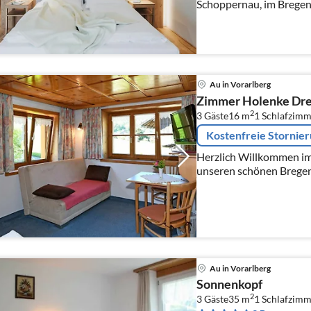
Schoppernau, im Bregenz
WICHTIGSTE!
Au in Vorarlberg
Zimmer Holenke Dre
2
3 Gäste
16 m
1
Schlafzimm
Kostenfreie Stornie
Herzlich Willkommen im Haus M
unseren schönen Bregenz
wohnen im Haus und bem
Au in Vorarlberg
Sonnenkopf
2
3 Gäste
35 m
1
Schlafzimm