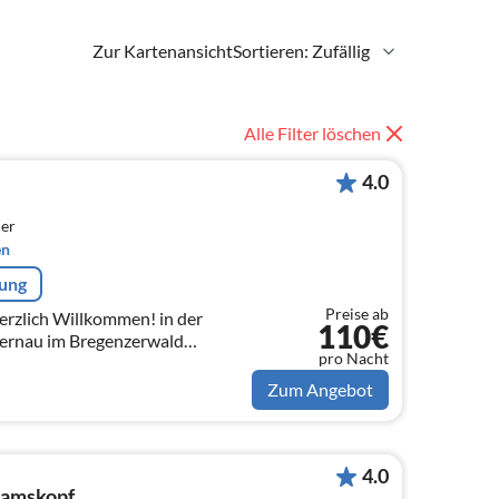
Zur Kartenansicht
Sortieren: Zufällig
Alle Filter löschen
4.0
er
en
rung
Preise ab
zlich Willkommen! in der
110€
ernau im Bregenzerwald
pro Nacht
hoppernau im Bregenzerwald
hen ...
Zum Angebot
4.0
damskopf