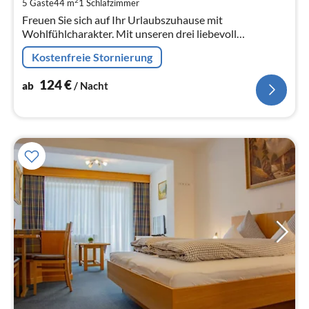
2
5 Gäste
44 m
1
Schlafzimmer
pr
Freuen Sie sich auf Ihr Urlaubszuhause mit
Na
Wohlfühlcharakter. Mit unseren drei liebevoll
eingerichteten Wohnungen mit Balkon und
Kostenfreie Stornierung
traumhaftem Ausblick auf das Bergpanorama des...
124
€
ab
/ Nacht