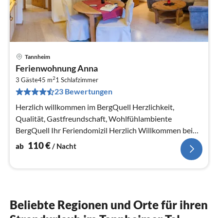
Tannheim
Pre
Ferienwohnung Anna
ab
2
1
3 Gäste
45 m
1
Schlafzimmer
23 Bewertungen
pr
Na
Herzlich willkommen im BergQuell Herzlichkeit,
Qualität, Gastfreundschaft, Wohlfühlambiente
BergQuell Ihr Feriendomizil Herzlich Willkommen bei
uns im BergQue...
110
€
ab
/ Nacht
Beliebte Regionen und Orte für ihren