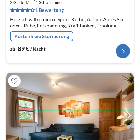
2
8
2 Gäste
37 m
1
Schlafzimmer
1 Bewertung
pr
Na
Herzlich willkommen! Sport, Kultur, Action, Apres Ski -
oder - Ruhe, Entspannung, Kraft tanken, Erholung ....
Kostenfreie Stornierung
89
€
ab
/ Nacht