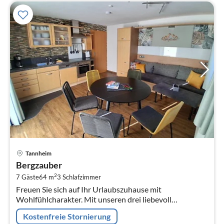
Pre
Tannheim
ab
Bergzauber
1
2
7 Gäste
64 m
3
Schlafzimmer
pr
Freuen Sie sich auf Ihr Urlaubszuhause mit
Na
Wohlfühlcharakter. Mit unseren drei liebevoll
eingerichteten Wohnungen mit Balkon und
Kostenfreie Stornierung
traumhaftem Ausblick auf das Bergpanorama des...