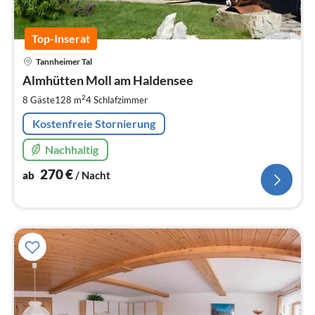
Top-Inserat
Pre
Tannheimer Tal
ab
2
Almhütten Moll am Haldensee
pr
2
8 Gäste
128 m
4
Schlafzimmer
Na
Kostenfreie Stornierung
Nachhaltig
270
€
ab
/ Nacht