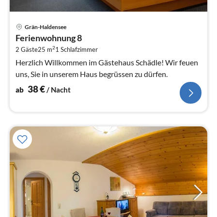
Pre
Grän-Haldensee
ab
Ferienwohnung 8
3
2
2 Gäste
25 m
1
Schlafzimmer
pr
Na
Herzlich Willkommen im Gästehaus Schädle! Wir feuen
uns, Sie in unserem Haus begrüssen zu dürfen.
38
€
ab
/ Nacht