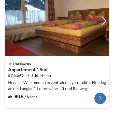
Pre
Nesselwängle
ab
Appartement 1 Süd
8
2
5 Gäste
52 m
1
Schlafzimmer
pr
Na
Herzlich Willkommen In zentraler Lage, direkter Einstieg
an der Langlauf -Loipe, Nähe Lift und Radweg.
80
€
ab
/ Nacht