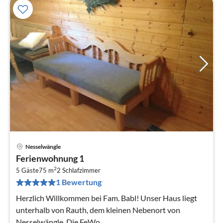
Nesselwängle
Pre
Ferienwohnung 1
ab
2
9
5 Gäste
75 m
2
Schlafzimmer
1 Bewertung
pr
Na
Herzlich Willkommen bei Fam. Babl! Unser Haus liegt
unterhalb von Rauth, dem kleinen Nebenort von
Nesselwängle. Die FeWo.