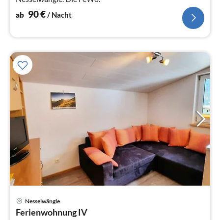
90
€
ab
/ Nacht
Nesselwängle
Pre
Ferienwohnung IV
ab