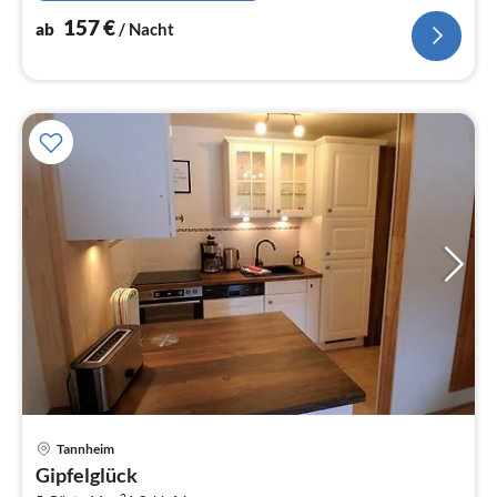
157
€
ab
/ Nacht
Pre
Tannheim
ab
Gipfelglück
1