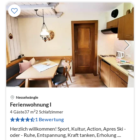
Nesselwängle
Pre
Ferienwohnung I
ab
2
8
4 Gäste
37 m
2
Schlafzimmer
1 Bewertung
pr
Na
Herzlich willkommen! Sport, Kultur, Action, Apres Ski -
oder - Ruhe, Entspannung, Kraft tanken, Erholung ....