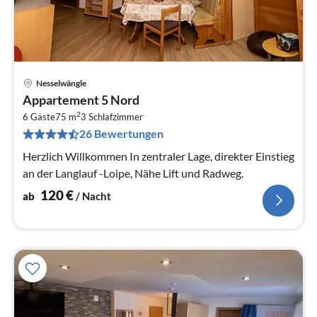
Nesselwängle
Pre
Appartement 5 Nord
ab
2
1
6 Gäste
75 m
3
Schlafzimmer
26 Bewertungen
pr
Na
Herzlich Willkommen In zentraler Lage, direkter Einstieg
an der Langlauf -Loipe, Nähe Lift und Radweg.
120
€
ab
/ Nacht