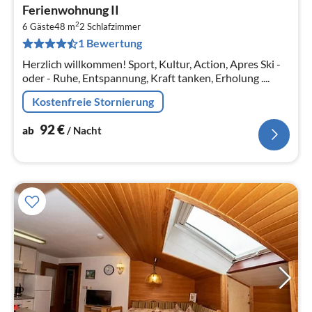
Pre
Ferienwohnung II
ab
2
9
6 Gäste
48 m
2
Schlafzimmer
1 Bewertung
pr
Na
Herzlich willkommen! Sport, Kultur, Action, Apres Ski -
oder - Ruhe, Entspannung, Kraft tanken, Erholung ....
Kostenfreie Stornierung
92
€
ab
/ Nacht