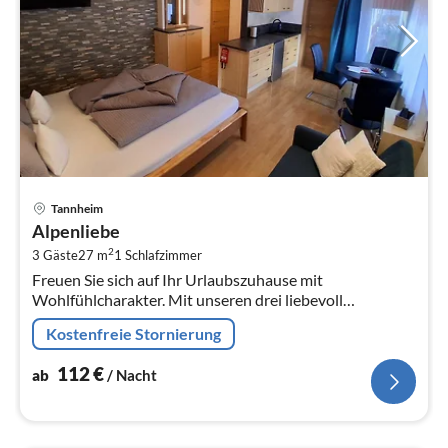
Pre
Tannheim
ab
Alpenliebe
1
2
3 Gäste
27 m
1
Schlafzimmer
pr
Freuen Sie sich auf Ihr Urlaubszuhause mit
Na
Wohlfühlcharakter. Mit unseren drei liebevoll
eingerichteten Wohnungen mit Balkon und
Kostenfreie Stornierung
traumhaftem Ausblick auf das Bergpanorama des...
112
€
ab
/ Nacht