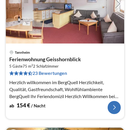
Tannheim
Pre
Ferienwohnung Geisshornblick
ab
2
1
5 Gäste
75 m
2
Schlafzimmer
23 Bewertungen
pr
Na
Herzlich willkommen im BergQuell Herzlichkeit,
Qualität, Gastfreundschaft, Wohlfühlambiente
BergQuell Ihr Feriendomizil Herzlich Willkommen bei
uns im BergQue...
154
€
ab
/ Nacht