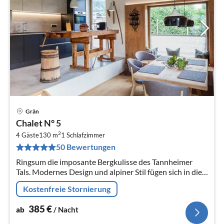
Grän
Pre
Chalet N° 5
ab
2
3
4 Gäste
130 m
1
Schlafzimmer
50 Bewertungen
pr
Na
Ringsum die imposante Bergkulisse des Tannheimer
Tals. Modernes Design und alpiner Stil fügen sich in die
einzigartige Landschaft ein: Herzlich Willkommen im
Kostenfreie Stornierung
Gränobel.
385
€
ab
/ Nacht