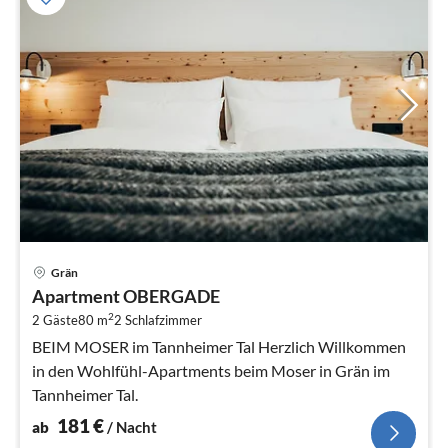
Pre
Grän
ab
Apartment OBERGADE
1
2
2 Gäste
80 m
2
Schlafzimmer
pr
Na
BEIM MOSER im Tannheimer Tal Herzlich Willkommen
in den Wohlfühl-Apartments beim Moser in Grän im
Tannheimer Tal.
181
€
ab
/ Nacht