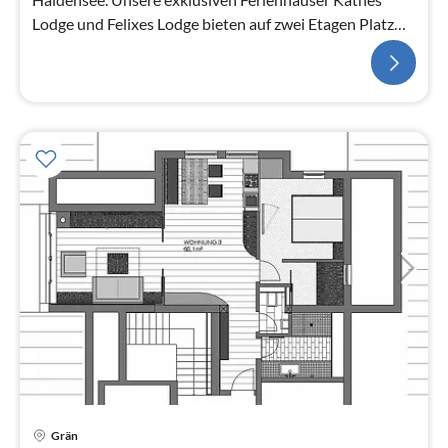
Lodge und Felixes Lodge bieten auf zwei Etagen Platz
für bis zu fünf Per...
Pre
Grän
ab