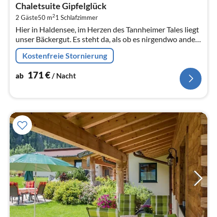
ab
Chaletsuite Gipfelglück
1
2
2 Gäste
50 m
1
Schlafzimmer
pr
Hier in Haldensee, im Herzen des Tannheimer Tales liegt
Na
unser Bäckergut. Es steht da, als ob es nirgendwo anders
auf dieser Welt hingehört.
Kostenfreie Stornierung
171
€
ab
/ Nacht