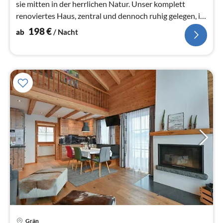
sie mitten in der herrlichen Natur. Unser komplett
renoviertes Haus, zentral und dennoch ruhig gelegen, ist
der ideale Ausgangs...
198
€
ab
/ Nacht
Grän