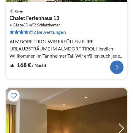
Grän
Pre
Chalet Ferienhaus 13
ab
2
1
4 Gäste
65 m
2
Schlafzimmer
2 Bewertungen
pr
Na
ALMDORF TIROL WIR ERFÜLLEN EURE
URLAUBSTRÄUME IM ALMDORF TIROL Herzlich
Willkommen im Tannheimer Tal! Wir erfüllen euch jeden
Tag einen neuen Urlaubstraum!
168
€
ab
/ Nacht