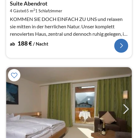
Suite Abendrot
1
2
4 Gäste
65 m
1
Schlafzimmer
pr
Na
KOMMEN SIE DOCH EINFACH ZU UNS und relaxen
sie mitten in der herrlichen Natur. Unser komplett
renoviertes Haus, zentral und dennoch ruhig gelegen, ist
der ideale Ausgangs...
188
€
ab
/ Nacht