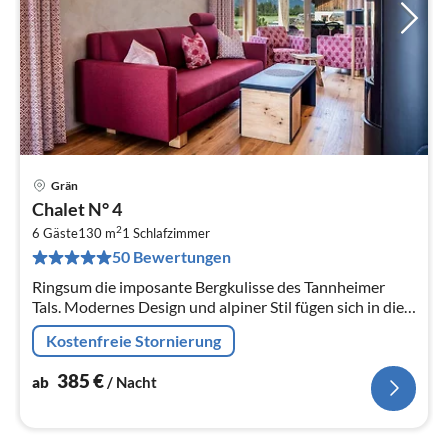
Grän
Pre
Chalet N° 4
ab
2
3
6 Gäste
130 m
1
Schlafzimmer
50 Bewertungen
pr
Na
Ringsum die imposante Bergkulisse des Tannheimer
Tals. Modernes Design und alpiner Stil fügen sich in die
einzigartige Landschaft ein: Herzlich Willkommen im
Kostenfreie Stornierung
Gränobel.
385
€
ab
/ Nacht