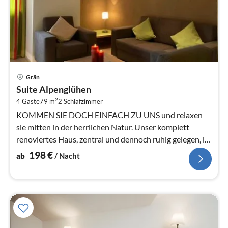
Pre
Grän
ab
Suite Alpenglühen
1
2
4 Gäste
79 m
2
Schlafzimmer
pr
Na
KOMMEN SIE DOCH EINFACH ZU UNS und relaxen
sie mitten in der herrlichen Natur. Unser komplett
renoviertes Haus, zentral und dennoch ruhig gelegen, ist
der ideale Ausgangs...
198
€
ab
/ Nacht