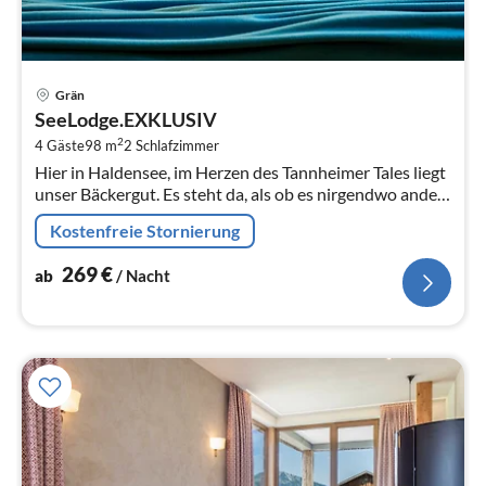
Pre
Grän
ab
SeeLodge.EXKLUSIV
2
2
4 Gäste
98 m
2
Schlafzimmer
pr
Hier in Haldensee, im Herzen des Tannheimer Tales liegt
Na
unser Bäckergut. Es steht da, als ob es nirgendwo anders
auf dieser Welt hingehört.
Kostenfreie Stornierung
269
€
ab
/ Nacht