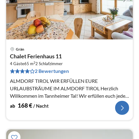
Grän
Pre
Chalet Ferienhaus 11
ab
2
1
4 Gäste
65 m
2
Schlafzimmer
2 Bewertungen
pr
Na
ALMDORF TIROL WIR ERFÜLLEN EURE
URLAUBSTRÄUME IM ALMDORF TIROL Herzlich
Willkommen im Tannheimer Tal! Wir erfüllen euch jeden
Tag einen neuen Urlaubstraum!
168
€
ab
/ Nacht