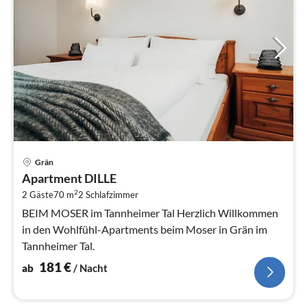
Pre
Grän
ab
Apartment DILLE
1
2
2 Gäste
70 m
2
Schlafzimmer
pr
Na
BEIM MOSER im Tannheimer Tal Herzlich Willkommen
in den Wohlfühl-Apartments beim Moser in Grän im
Tannheimer Tal.
181
€
ab
/ Nacht