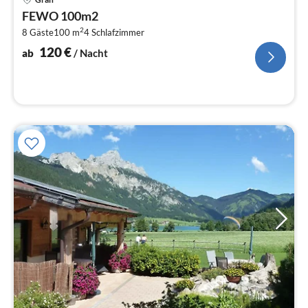
ab
FEWO 100m2
1
2
8 Gäste
100 m
4
Schlafzimmer
pr
Na
120
€
ab
/ Nacht