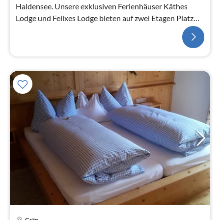
Haldensee. Unsere exklusiven Ferienhäuser Käthes
Lodge und Felixes Lodge bieten auf zwei Etagen Platz
für bis zu fünf Per...
Pre
Grän