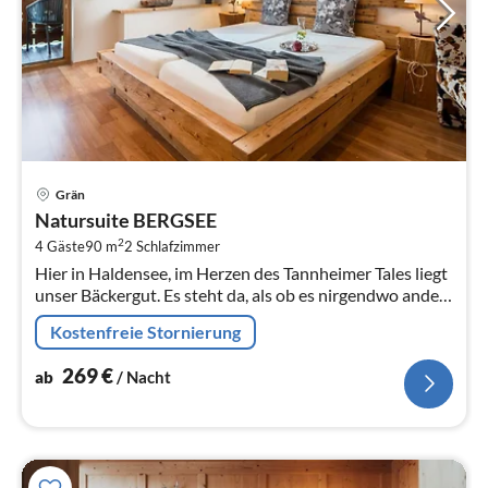
Pre
Grän
ab
Natursuite BERGSEE
2
2
4 Gäste
90 m
2
Schlafzimmer
pr
Hier in Haldensee, im Herzen des Tannheimer Tales liegt
Na
unser Bäckergut. Es steht da, als ob es nirgendwo anders
auf dieser Welt hingehört.
Kostenfreie Stornierung
269
€
ab
/ Nacht