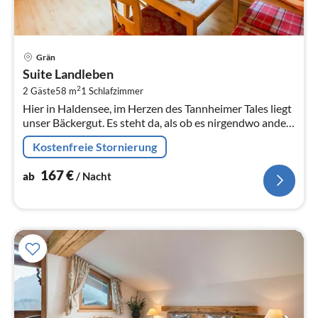
Pre
Grän
ab
Suite Landleben
1
2
2 Gäste
58 m
1
Schlafzimmer
pr
Hier in Haldensee, im Herzen des Tannheimer Tales liegt
Na
unser Bäckergut. Es steht da, als ob es nirgendwo anders
auf dieser Welt hingehört.
Kostenfreie Stornierung
167
€
ab
/ Nacht