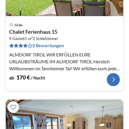
Grän
Pre
Chalet Ferienhaus 15
ab
2
1
4 Gäste
65 m
2
Schlafzimmer
2 Bewertungen
pr
Na
ALMDORF TIROL WIR ERFÜLLEN EURE
URLAUBSTRÄUME IM ALMDORF TIROL Herzlich
Willkommen im Tannheimer Tal! Wir erfüllen euch jeden
Tag einen neuen Urlaubstraum!
170
€
ab
/ Nacht