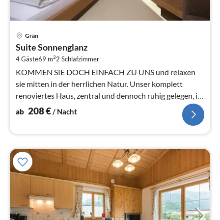
Pre
Grän
ab
Suite Sonnenglanz
2
2
4 Gäste
69 m
2
Schlafzimmer
pr
Na
KOMMEN SIE DOCH EINFACH ZU UNS und relaxen
sie mitten in der herrlichen Natur. Unser komplett
renoviertes Haus, zentral und dennoch ruhig gelegen, ist
der ideale Ausgangs...
208
€
ab
/ Nacht