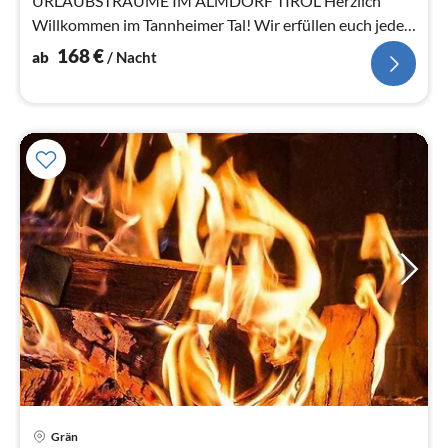
URLAUBSTRÄUME IM ALMDORF TIROL Herzlich
Willkommen im Tannheimer Tal! Wir erfüllen euch jeden
Tag einen neuen Urlaubstraum!
168
€
ab
/ Nacht
Pre
Grän