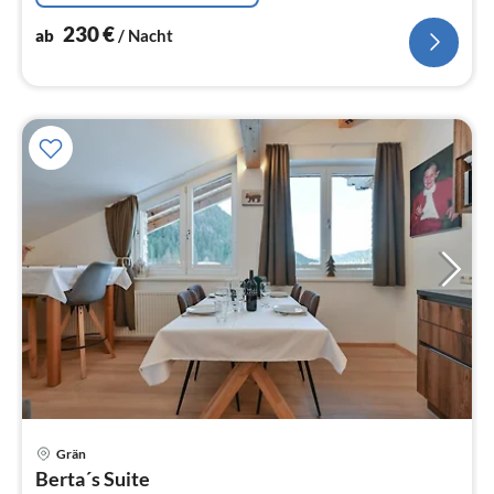
230
€
ab
/ Nacht
Grän
Berta´s Suite