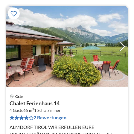
Grän
Pre
Chalet Ferienhaus 14
ab
2
1
4 Gäste
65 m
1
Schlafzimmer
2 Bewertungen
pr
Na
ALMDORF TIROL WIR ERFÜLLEN EURE