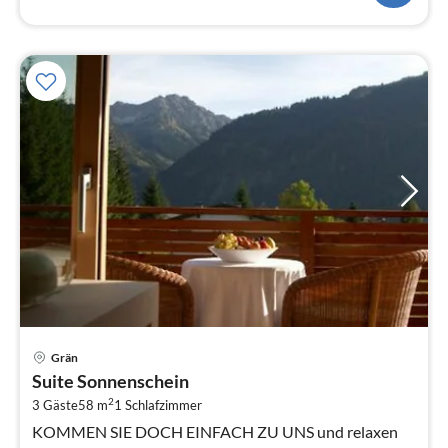
Pre
Grän
ab
Suite Sonnenschein
1
2
3 Gäste
58 m
1
Schlafzimmer
pr
Na
KOMMEN SIE DOCH EINFACH ZU UNS und relaxen