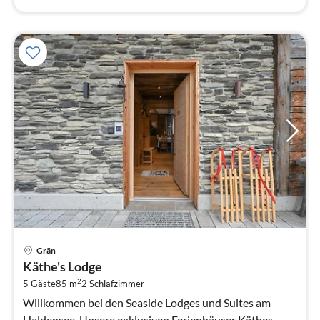
Grän
Käthe's Lodge
2
5 Gäste
85 m
2
Schlafzimmer
Willkommen bei den Seaside Lodges und Suites am
Haldensee. Unsere exklusiven Ferienhäuser Käthes