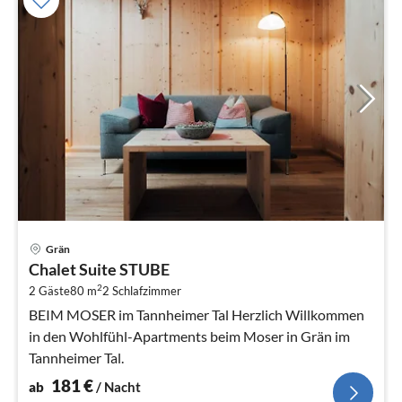
Pre
Grän
ab
Chalet Suite STUBE
1
2
2 Gäste
80 m
2
Schlafzimmer
pr
Na
BEIM MOSER im Tannheimer Tal Herzlich Willkommen
in den Wohlfühl-Apartments beim Moser in Grän im
Tannheimer Tal.
181
€
ab
/ Nacht