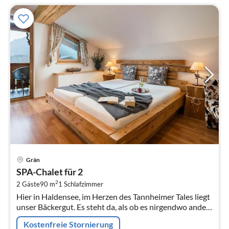
Pre
Grän
ab
SPA-Chalet für 2
2
2
2 Gäste
90 m
1
Schlafzimmer
pr
Hier in Haldensee, im Herzen des Tannheimer Tales liegt
Na
unser Bäckergut. Es steht da, als ob es nirgendwo anders
auf dieser Welt hingehört.
Kostenfreie Stornierung