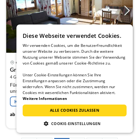
Diese Webseite verwendet Cookies.
Wir verwenden Cookies, um die Benutzerfreundlichkeit
unserer Website zu verbessern. Durch die weitere
Nutzung unserer Webseite stimmen Sie der Verwendung
Pre
Grän
von Cookies gemäß unserer Cookie-Richtlinie zu.
ab
Grän Deluxe
1
Unter Cookie-Einstellungen können Sie Ihre
2
4 Gäste
80 m
2
Schlafzimmer
pr
Einstellungen anpassen oder die Zustimmung
Für Gäste, die mehr suchen, als nur eine Unterkunft ist
Na
widerrufen. Wenn Sie nicht zustimmen, werden nur
unser Landhaus Tröber ein Zuhause, inmitten des
Cookies mit wesentlichen Funktionalitäten aktiviert.
Tannheimertales.
Weitere Informationen
Kostenfreie Stornierung
ALLE COOKIES ZULASSEN
120
€
ab
/ Nacht
COOKIE-EINSTELLUNGEN