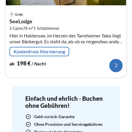
Pre
Grän
ab
SeeLodge
1
2
2 Gäste
78 m
1
Schlafzimmer
pr
Hier in Haldensee, im Herzen des Tannheimer Tales liegt
Na
unser Bäckergut. Es steht da, als ob es nirgendwo anders
auf dieser Welt hingehört.
Kostenfreie Stornierung
198
€
ab
/ Nacht
Einfach und ehrlich - Buchen
ohne Gebühren!
Geld-zurück-Garantie
Ohne Provision und Servicegebühren
Preise wie beim Vermieter