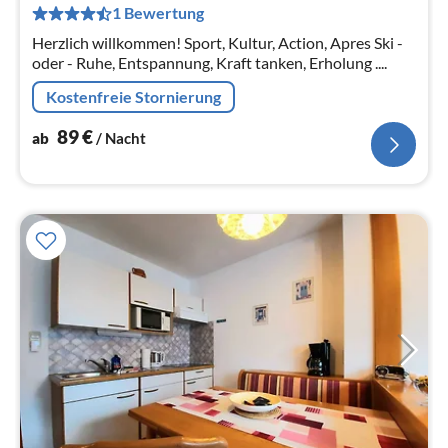
1 Bewertung
pr
Na
Herzlich willkommen! Sport, Kultur, Action, Apres Ski -
oder - Ruhe, Entspannung, Kraft tanken, Erholung ....
Kostenfreie Stornierung
89
€
ab
/ Nacht