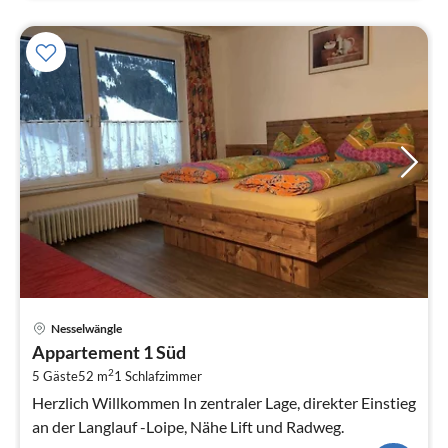
Pre
Nesselwängle
ab
Appartement 1 Süd
8
2
5 Gäste
52 m
1
Schlafzimmer
pr
Na
Herzlich Willkommen In zentraler Lage, direkter Einstieg
an der Langlauf -Loipe, Nähe Lift und Radweg.