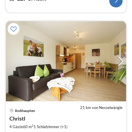
21 km von Nesselwängle
Pre
Roßhaupten
ab
9
Christl
pr
2
4 Gäste
60 m
1
Schlafzimmer (+1)
Na