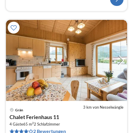
3 km von Nesselwängle
Grän
Pre
Chalet Ferienhaus 11
ab
2
1
4 Gäste
65 m
2
Schlafzimmer
2 Bewertungen
pr