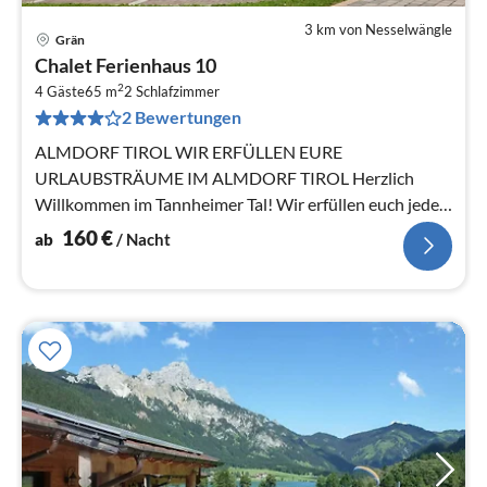
3 km von Nesselwängle
Grän
Pre
Chalet Ferienhaus 10
ab
2
1
4 Gäste
65 m
2
Schlafzimmer
2 Bewertungen
pr
Na
ALMDORF TIROL WIR ERFÜLLEN EURE
URLAUBSTRÄUME IM ALMDORF TIROL Herzlich
Willkommen im Tannheimer Tal! Wir erfüllen euch jeden
Tag einen neuen Urlaubstraum!
160
€
ab
/ Nacht