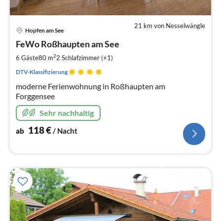
21 km von Nesselwängle
Pre
Hopfen am See
ab
1
FeWo Roßhaupten am See
pr
2
6 Gäste
80 m
2
Schlafzimmer (+1)
Na
DTV-Klassifizierung
moderne Ferienwohnung in Roßhaupten am
Forggensee
Sehr nachhaltig
118
€
ab
/ Nacht