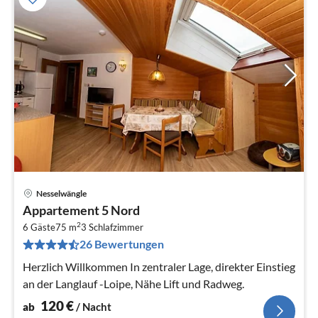
Nesselwängle
Pre
Appartement 5 Nord
ab
2
1
6 Gäste
75 m
3
Schlafzimmer
26 Bewertungen
pr
Na
Herzlich Willkommen In zentraler Lage, direkter Einstieg
an der Langlauf -Loipe, Nähe Lift und Radweg.
120
€
ab
/ Nacht