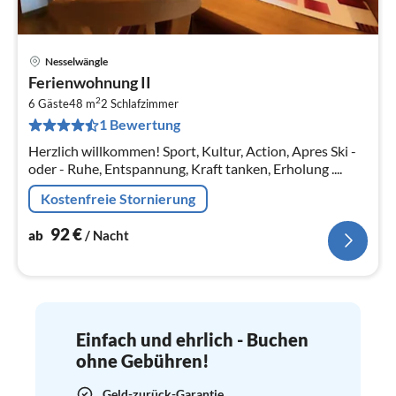
Nesselwängle
Pre
Ferienwohnung II
ab
2
9
6 Gäste
48 m
2
Schlafzimmer
1 Bewertung
pr
Na
Herzlich willkommen! Sport, Kultur, Action, Apres Ski -
oder - Ruhe, Entspannung, Kraft tanken, Erholung ....
Kostenfreie Stornierung
92
€
ab
/ Nacht
Einfach und ehrlich - Buchen
ohne Gebühren!
Geld-zurück-Garantie