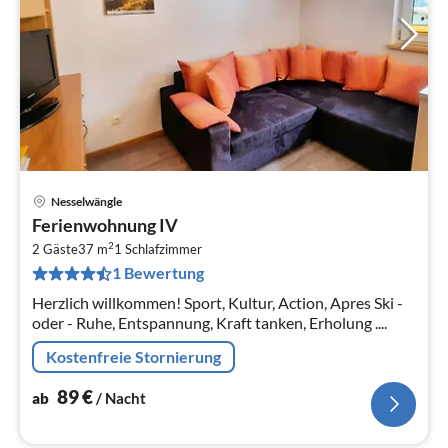
Nesselwängle
Pre
Ferienwohnung IV
ab
2
8
2 Gäste
37 m
1
Schlafzimmer
1 Bewertung
pr
Na
Herzlich willkommen! Sport, Kultur, Action, Apres Ski -
oder - Ruhe, Entspannung, Kraft tanken, Erholung ....
Kostenfreie Stornierung
89
€
ab
/ Nacht