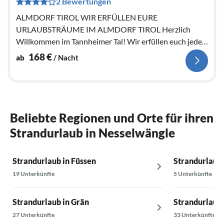
2 Bewertungen
pr
Na
ALMDORF TIROL WIR ERFÜLLEN EURE
URLAUBSTRÄUME IM ALMDORF TIROL Herzlich
Willkommen im Tannheimer Tal! Wir erfüllen euch jeden
Tag einen neuen Urlaubstraum!
168
€
ab
/ Nacht
Beliebte Regionen und Orte für ihren
Strandurlaub in Nesselwängle
Strandurlaub in Füssen
Strandurlaub
19 Unterkünfte
5 Unterkünfte
Strandurlaub in Grän
Strandurlaub 
27 Unterkünfte
33 Unterkünfte