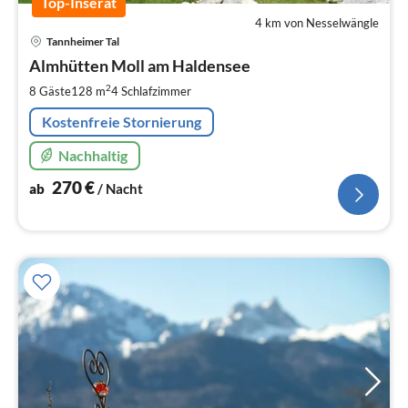
Top-Inserat
4 km von Nesselwängle
Pre
Tannheimer Tal
ab
2
Almhütten Moll am Haldensee
pr
2
8 Gäste
128 m
4
Schlafzimmer
Na
Kostenfreie Stornierung
Nachhaltig
270
€
ab
/ Nacht