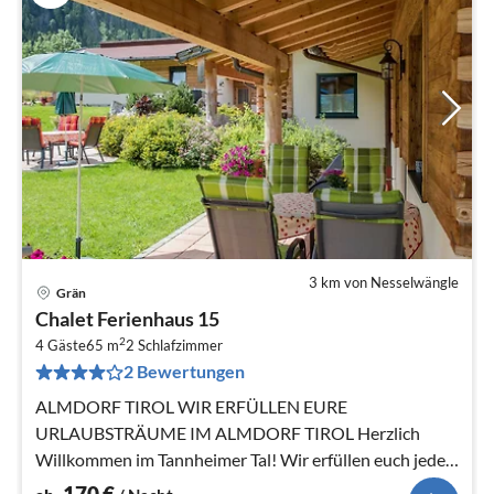
3 km von Nesselwängle
Grän
Pre
Chalet Ferienhaus 15
ab
2
1
4 Gäste
65 m
2
Schlafzimmer
2 Bewertungen
pr
Na
ALMDORF TIROL WIR ERFÜLLEN EURE
URLAUBSTRÄUME IM ALMDORF TIROL Herzlich
Willkommen im Tannheimer Tal! Wir erfüllen euch jeden
Tag einen neuen Urlaubstraum!
170
€