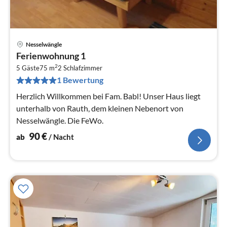
Nesselwängle
Pre
Ferienwohnung 1
ab
2
9
5 Gäste
75 m
2
Schlafzimmer
1 Bewertung
pr
Na
Herzlich Willkommen bei Fam. Babl! Unser Haus liegt
unterhalb von Rauth, dem kleinen Nebenort von
Nesselwängle. Die FeWo.
90
€
ab
/ Nacht