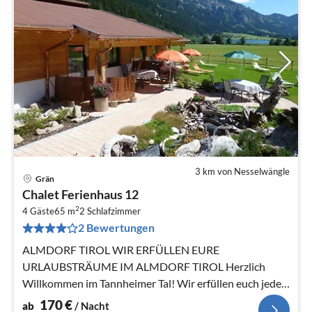
3 km von Nesselwängle
Grän
Pre
Chalet Ferienhaus 12
ab
2
1
4 Gäste
65 m
2
Schlafzimmer
2 Bewertungen
pr
Na
ALMDORF TIROL WIR ERFÜLLEN EURE
URLAUBSTRÄUME IM ALMDORF TIROL Herzlich
Willkommen im Tannheimer Tal! Wir erfüllen euch jeden
Tag einen neuen Urlaubstraum!
170
€
ab
/ Nacht