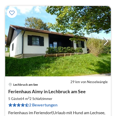
29 km von Nesselwängle
Lechbruck am See
Pre
Ferienhaus Aimy in Lechbruck am See
ab
8
2
5 Gäste
64 m
2
Schlafzimmer
pr
2 Bewertungen
Na
Ferienhaus im Feriendorf,Urlaub mit Hund am Lechsee,