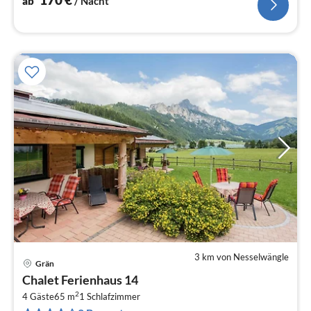
ab
/ Nacht
3 km von Nesselwängle
Grän
Pre
Chalet Ferienhaus 14
ab
2
1
4 Gäste
65 m
1
Schlafzimmer