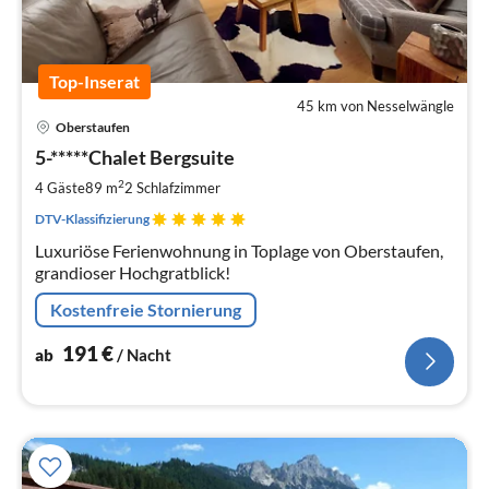
Top-Inserat
45 km von Nesselwängle
Pre
Oberstaufen
ab
1
5-*****Chalet Bergsuite
pr
2
4 Gäste
89 m
2
Schlafzimmer
Na
DTV-Klassifizierung
Luxuriöse Ferienwohnung in Toplage von Oberstaufen,
grandioser Hochgratblick!
Kostenfreie Stornierung
191
€
ab
/ Nacht