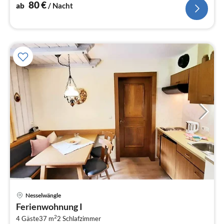
80
€
ab
/ Nacht
Nesselwängle
Pre
Ferienwohnung I
ab
2
8
4 Gäste
37 m
2
Schlafzimmer