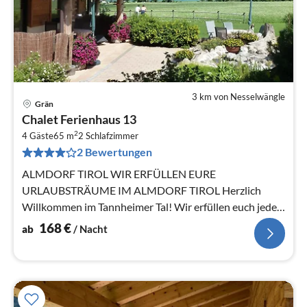
3 km von Nesselwängle
Grän
Pre
Chalet Ferienhaus 13
ab
2
1
4 Gäste
65 m
2
Schlafzimmer
2 Bewertungen
pr
Na
ALMDORF TIROL WIR ERFÜLLEN EURE
URLAUBSTRÄUME IM ALMDORF TIROL Herzlich
Willkommen im Tannheimer Tal! Wir erfüllen euch jeden
Tag einen neuen Urlaubstraum!
168
€
ab
/ Nacht