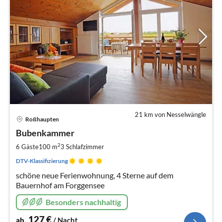
21 km von Nesselwängle
Pre
Roßhaupten
ab
1
Bubenkammer
pr
2
6 Gäste
100 m
3
Schlafzimmer
Na
DTV-Klassifizierung
schöne neue Ferienwohnung, 4 Sterne auf dem
Bauernhof am Forggensee
Besonders nachhaltig
127
€
ab
/ Nacht