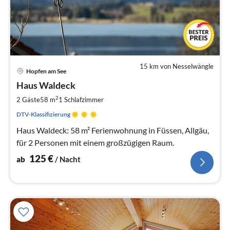
15 km von Nesselwängle
Pre
Hopfen am See
ab
1
Haus Waldeck
pr
2
2 Gäste
58 m
1
Schlafzimmer
Na
DTV-Klassifizierung
Haus Waldeck: 58 m² Ferienwohnung in Füssen, Allgäu,
für 2 Personen mit einem großzügigen Raum.
125
€
ab
/ Nacht