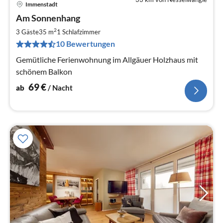
Immenstadt
Pre
Am Sonnenhang
ab
6
2
3 Gäste
35 m
1
Schlafzimmer
pr
10 Bewertungen
Na
Gemütliche Ferienwohnung im Allgäuer Holzhaus mit
schönem Balkon
69
€
ab
/ Nacht