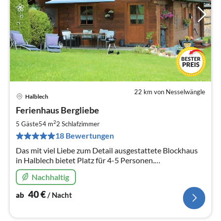
22 km von Nesselwängle
Halblech
Pre
Ferienhaus Bergliebe
ab
4
2
5 Gäste
54 m
2
Schlafzimmer
pr
18 Bewertungen
Na
Das mit viel Liebe zum Detail ausgestattete Blockhaus
in Halblech bietet Platz für 4-5 Personen.
Panoramablick, absolut ruhige Lage, 2 DZ, Kochnische,
Nachhaltig
DU/WC, Kachelofen, Terrasse.
40
€
ab
/ Nacht