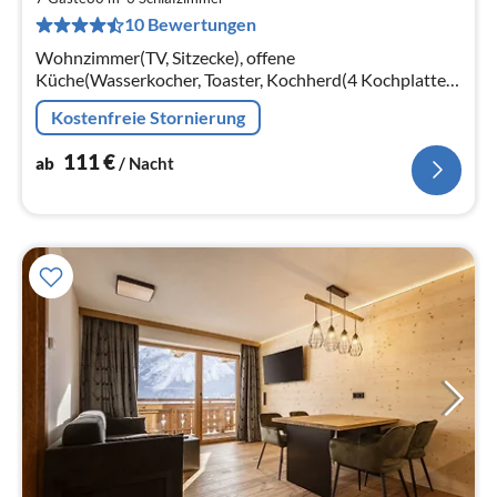
1
10 Bewertungen
pr
Na
Wohnzimmer(TV, Sitzecke), offene
Küche(Wasserkocher, Toaster, Kochherd(4 Kochplatten,
Ceranfeld), Kaffeemaschine(cups, Filter)
Kostenfreie Stornierung
111
€
ab
/ Nacht