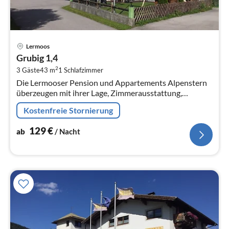
Pre
Lermoos
ab
Grubig 1,4
1
2
3 Gäste
43 m
1
Schlafzimmer
pr
Die Lermooser Pension und Appartements Alpenstern
Na
überzeugen mit ihrer Lage, Zimmerausstattung,
Serviceangebot auf ganzer Linie.
Kostenfreie Stornierung
129
€
ab
/ Nacht