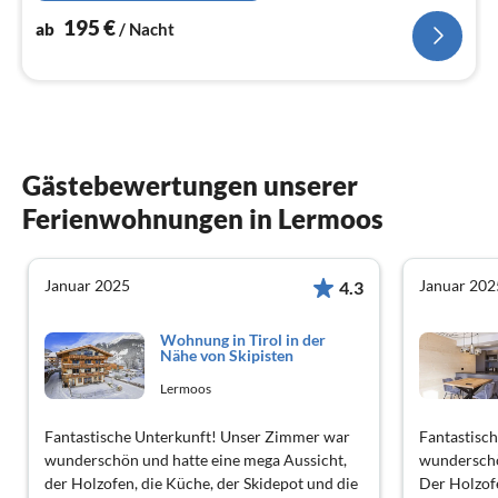
195
€
ab
/ Nacht
Gästebewertungen unserer
Ferienwohnungen in Lermoos
Januar 2025
Januar 202
4.3
Wohnung in Tirol in der
Nähe von Skipisten
Lermoos
Fantastische Unterkunft! Unser Zimmer war
Fantastisc
wunderschön und hatte eine mega Aussicht,
wunderschön
der Holzofen, die Küche, der Skidepot und die
Der Holzofe