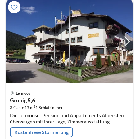
Pre
Lermoos
ab
Grubig 5,6
1
2
3 Gäste
43 m
1
Schlafzimmer
pr
Die Lermooser Pension und Appartements Alpenstern
Na
überzeugen mit ihrer Lage, Zimmerausstattung,
Serviceangebot auf ganzer Linie.
Kostenfreie Stornierung