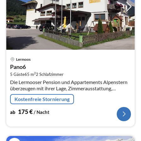
Pre
Lermoos
ab
Pano6
1
2
5 Gäste
65 m
2
Schlafzimmer
pr
Die Lermooser Pension und Appartements Alpenstern
Na
überzeugen mit ihrer Lage, Zimmerausstattung,
Serviceangebot auf ganzer Linie.
Kostenfreie Stornierung
175
€
ab
/ Nacht