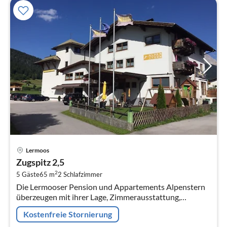
Pre
Lermoos
ab
Zugspitz 2,5
1
2
5 Gäste
65 m
2
Schlafzimmer
pr
Die Lermooser Pension und Appartements Alpenstern
Na
überzeugen mit ihrer Lage, Zimmerausstattung,
Serviceangebot auf ganzer Linie.
Kostenfreie Stornierung