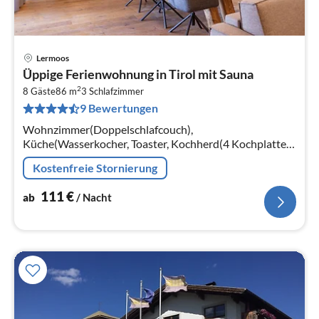
Lermoos
Pre
Üppige Ferienwohnung in Tirol mit Sauna
ab
2
1
8 Gäste
86 m
3
Schlafzimmer
9 Bewertungen
pr
Na
Wohnzimmer(Doppelschlafcouch),
Küche(Wasserkocher, Toaster, Kochherd(4 Kochplatten,
Ceranfeld), Kaffeemaschine(cups, Filter)
Kostenfreie Stornierung
111
€
ab
/ Nacht