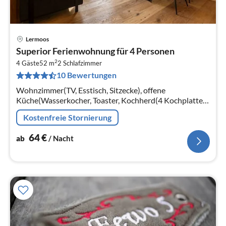
Lermoos
Pre
Superior Ferienwohnung für 4 Personen
ab
2
6
4 Gäste
52 m
2
Schlafzimmer
10 Bewertungen
pr
Na
Wohnzimmer(TV, Esstisch, Sitzecke), offene
Küche(Wasserkocher, Toaster, Kochherd(4 Kochplatten,
Ceranfeld), Kaffeemaschine(cups, Filter)
Kostenfreie Stornierung
64
€
ab
/ Nacht