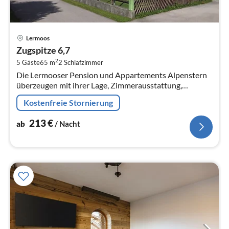
Pre
Lermoos
ab
Zugspitze 6,7
2
2
5 Gäste
65 m
2
Schlafzimmer
pr
Die Lermooser Pension und Appartements Alpenstern
Na
überzeugen mit ihrer Lage, Zimmerausstattung,
Serviceangebot auf ganzer Linie.
Kostenfreie Stornierung
213
€
ab
/ Nacht