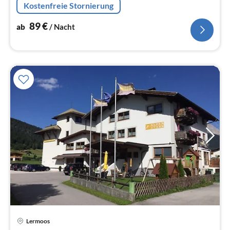
Kostenfreie Stornierung
89
€
ab
/ Nacht
Pre
Lermoos
ab