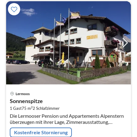
Pre
Lermoos
ab
Sonnenspitze
1
2
1 Gast
75 m
2
Schlafzimmer
pr
Die Lermooser Pension und Appartements Alpenstern
Na
überzeugen mit ihrer Lage, Zimmerausstattung,
Serviceangebot auf ganzer Linie.
Kostenfreie Stornierung