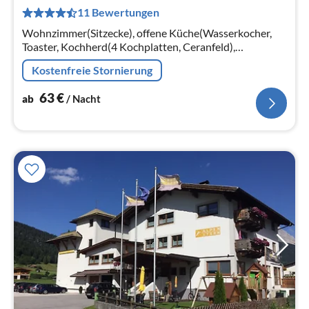
6
11 Bewertungen
pr
Na
Wohnzimmer(Sitzecke), offene Küche(Wasserkocher,
Toaster, Kochherd(4 Kochplatten, Ceranfeld),
Kaffeemaschine(cups, Filter), Backofen, Mikrowelle,
Kostenfreie Stornierung
Spülmaschine)
63
€
ab
/ Nacht