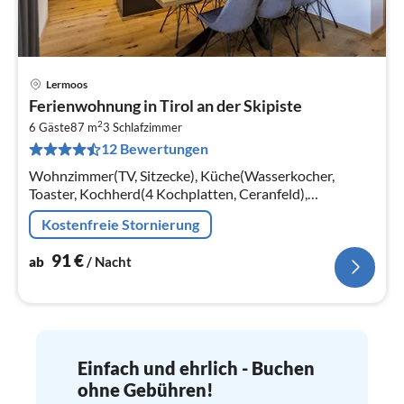
Lermoos
Pre
Ferienwohnung in Tirol an der Skipiste
ab
2
9
6 Gäste
87 m
3
Schlafzimmer
12 Bewertungen
pr
Na
Wohnzimmer(TV, Sitzecke), Küche(Wasserkocher,
Toaster, Kochherd(4 Kochplatten, Ceranfeld),
Kaffeemaschine(cups, Filter)
Kostenfreie Stornierung
91
€
ab
/ Nacht
Einfach und ehrlich - Buchen
ohne Gebühren!