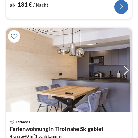
181
€
ab
/ Nacht
Lermoos
Pre
Ferienwohnung in Tirol nahe Skigebiet
ab
2
4 Gäste
40 m
1
Schlafzimmer