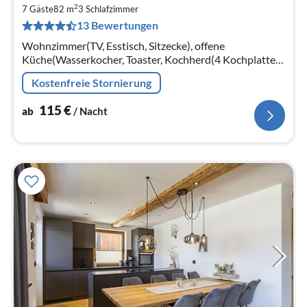
ab
2
1
7 Gäste
82 m
3
Schlafzimmer
13 Bewertungen
pr
Na
Wohnzimmer(TV, Esstisch, Sitzecke), offene
Küche(Wasserkocher, Toaster, Kochherd(4 Kochplatten,
Ceranfeld), Kaffeemaschine(cups, Filter)
Kostenfreie Stornierung
115
€
ab
/ Nacht