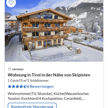
Lermoos
Pre
Wohnung in Tirol in der Nähe von Skipisten
ab
2
8
5 Gäste
70 m
2
Schlafzimmer
8 Bewertungen
pr
Na
Wohnzimmer(TV, Sitzecke), Küche(Wasserkocher,
Toaster, Kochherd(4 Kochplatten, Ceranfeld),
Kaffeemaschine(cups, Filter)
Kostenfreie Stornierung