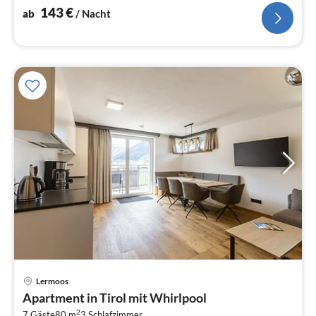
143
€
ab
/ Nacht
Lermoos
Pre
Apartment in Tirol mit Whirlpool
ab
2
7 Gäste
80 m
3
Schlafzimmer