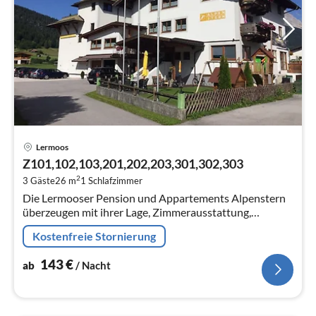
Pre
Lermoos
ab
Z101,102,103,201,202,203,301,302,303
1
2
3 Gäste
26 m
1
Schlafzimmer
pr
Die Lermooser Pension und Appartements Alpenstern
Na
überzeugen mit ihrer Lage, Zimmerausstattung,
Serviceangebot auf ganzer Linie.
Kostenfreie Stornierung
143
€
ab
/ Nacht