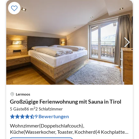
Lermoos
Pre
Großzügige Ferienwohnung mit Sauna in Tirol
ab
2
9
5 Gäste
86 m
2
Schlafzimmer
9 Bewertungen
pr
Na
Wohnzimmer(Doppelschlafcouch),
Küche(Wasserkocher, Toaster, Kochherd(4 Kochplatten,
Ceranfeld), Kaffeemaschine(cups, Filter)