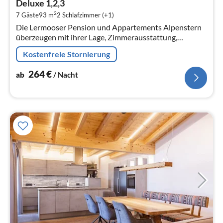
Deluxe 1,2,3
2
2
7 Gäste
93 m
2
Schlafzimmer (+1)
pr
Die Lermooser Pension und Appartements Alpenstern
Na
überzeugen mit ihrer Lage, Zimmerausstattung,
Serviceangebot auf ganzer Linie.
Kostenfreie Stornierung
264
€
ab
/ Nacht