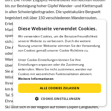
bis zur Besteigung hoher Gipfel Wander- und Kletterspaß
in allen Schwierigkeitsgraden. Die spektakuläre Bergwelt
begeistert mit über 150 verschiedenen Wanderrouten.
Erlebnis- und Abenteuerrouten beim Grubigstein oder
Diese Webseite verwendet Cookies.
Marienberg machen das Wandern auch für Kinder
spannend. Wer wirkliche Herausforderungen sucht, macht
Wir verwenden Cookies, um die Benutzerfreundlichkeit
sich auf die Besteigung der 2.962 Meter hohen Zugspitze.
unserer Website zu verbessern. Durch die weitere
Nutzung unserer Webseite stimmen Sie der Verwendung
Die Almen und Hütten bieten perfekte Plätze für eine Rast
von Cookies gemäß unserer Cookie-Richtlinie zu.
oder eine Einkehr während der Wanderung. So wie die
Wanderer erfreuen sich auch Touren- und Mountainbiker
Unter Cookie-Einstellungen können Sie Ihre
Einstellungen anpassen oder die Zustimmung
über die atemberaubende Landschaft. Im Winter: Erleben
widerrufen. Wenn Sie nicht zustimmen, werden nur
Sie als Skifahrer Ihren
Skiurlaub in Tirol
in der
Cookies mit wesentlichen Funktionalitäten aktiviert.
Wintersportregion. Sieben Skigebiete erreichen Sie von
Weitere Informationen
Ihrer Unterkunft aus. Auf 142 Pistenkilometer (davon 106
ALLE COOKIES ZULASSEN
km beschneit) geht es auf allen Schwierigkeitsgraden ab ins
Tal. 56 Bergbahnen bringen Sie zu den Einstiegen in
COOKIE-EINSTELLUNGEN
Ehrwald
, Marienstein und Grubigstein. Neben dem Alpin-
Ski lässt sich in der Region auf tollen Loipen Langlaufen,