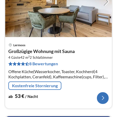
Lermoos
Pre
Großzügige Wohnung mit Sauna
ab
2
5
4 Gäste
42 m
2
Schlafzimmer
8 Bewertungen
pr
Na
Offene Küche(Wasserkocher, Toaster, Kochherd(4
Kochplatten, Ceranfeld), Kaffeemaschine(cups, Filter),
Backofen, Mikrowelle, Spülmaschine, Kühlschrank(+
Kostenfreie Stornierung
Gefrierfach))
53
€
ab
/ Nacht