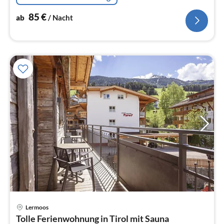
85
€
ab
/ Nacht
Lermoos
Pre
Tolle Ferienwohnung in Tirol mit Sauna