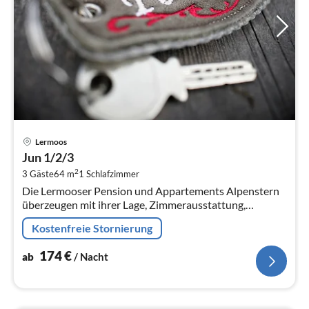
Pre
Lermoos
ab
Jun 1/2/3
1
2
3 Gäste
64 m
1
Schlafzimmer
pr
Die Lermooser Pension und Appartements Alpenstern
Na
überzeugen mit ihrer Lage, Zimmerausstattung,
Serviceangebot auf ganzer Linie.
Kostenfreie Stornierung
174
€
ab
/ Nacht