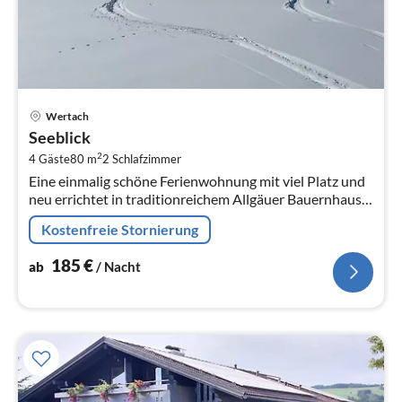
Pre
Wertach
ab
Seeblick
1
2
4 Gäste
80 m
2
Schlafzimmer
pr
Eine einmalig schöne Ferienwohnung mit viel Platz und
Na
neu errichtet in traditionreichem Allgäuer Bauernhaus
garantiert einen erholsamen Urlaub.
Kostenfreie Stornierung
185
€
ab
/ Nacht