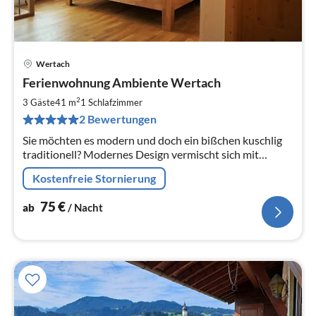
Wertach
Pre
Ferienwohnung Ambiente Wertach
ab
7
2
3 Gäste
41 m
1
Schlafzimmer
pr
2 Bewertungen
Na
Sie möchten es modern und doch ein bißchen kuschlig
traditionell? Modernes Design vermischt sich mit
traditionellem Charme, wohlriechendes Holz schafft
Kostenfreie Stornierung
Wärme und Behaglichkeit.
75
€
ab
/ Nacht