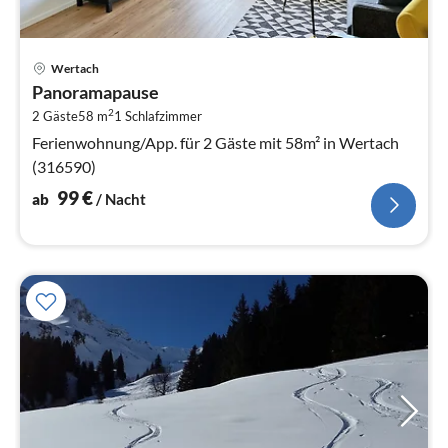
Pre
Wertach
ab
Panoramapause
9
2
2 Gäste
58 m
1
Schlafzimmer
pr
Na
Ferienwohnung/App. für 2 Gäste mit 58m² in Wertach
(316590)
99
€
ab
/ Nacht