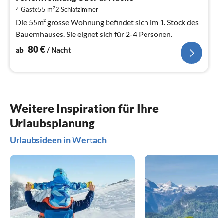
8
2
4 Gäste
55 m
2
Schlafzimmer
pr
Na
Die 55m² grosse Wohnung befindet sich im 1. Stock des
Bauernhauses. Sie eignet sich für 2-4 Personen.
80
€
ab
/ Nacht
Weitere Inspiration für Ihre
Urlaubsplanung
Urlaubsideen in Wertach