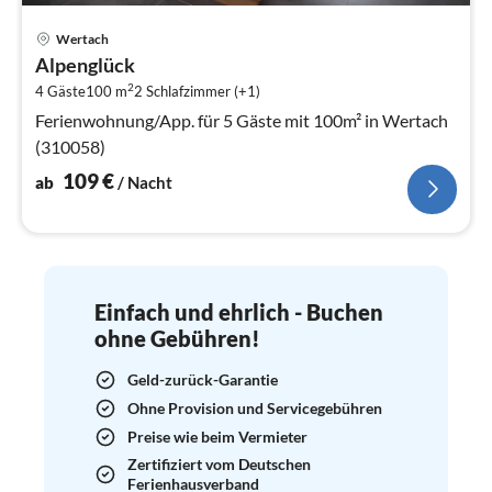
Pre
Wertach
ab
Alpenglück
1
2
4 Gäste
100 m
2
Schlafzimmer (+1)
pr
Na
Ferienwohnung/App. für 5 Gäste mit 100m² in Wertach
(310058)
109
€
ab
/ Nacht
Einfach und ehrlich - Buchen
ohne Gebühren!
Geld-zurück-Garantie
Ohne Provision und Servicegebühren
Preise wie beim Vermieter
Zertifiziert vom Deutschen
Ferienhausverband