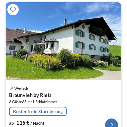
Pre
Wertach
ab
Braunvieh by Riefs
1
2
3 Gäste
68 m
1
Schlafzimmer
pr
Na
Kostenfreie Stornierung
115
€
ab
/ Nacht