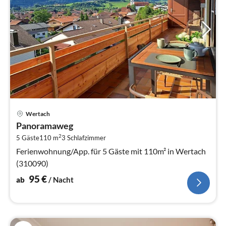
Pre
Wertach
ab
Panoramaweg
9
2
5 Gäste
110 m
3
Schlafzimmer
pr
Na
Ferienwohnung/App. für 5 Gäste mit 110m² in Wertach
(310090)
95
€
ab
/ Nacht