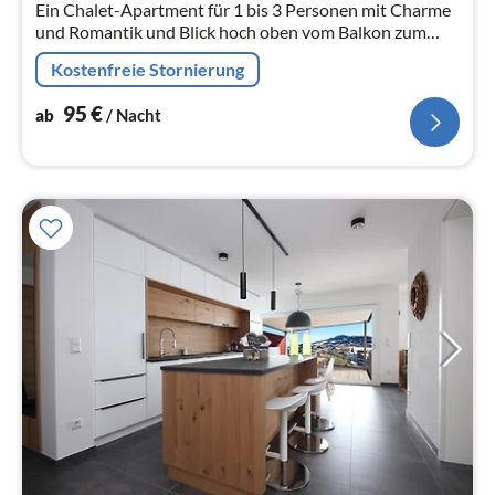
Ein Chalet-Apartment für 1 bis 3 Personen mit Charme
Na
und Romantik und Blick hoch oben vom Balkon zum
Grüntensee und über das Wertachtal.
Kostenfreie Stornierung
95
€
ab
/ Nacht