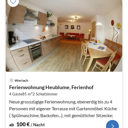
Pre
Wertach
ab
Ferienwohnung Heublume, Ferienhof
1
2
4 Gäste
85 m
2
Schlafzimmer
pr
Na
Neue grosszügige Ferienwohnung, ebenerdig bis zu 4
Personen mit eigener Terrasse mit Gartenmöbel. Küche
( Spülmaschine, Backofen...), mit gemütlicher Sitzecke;
100
€
ab
/ Nacht