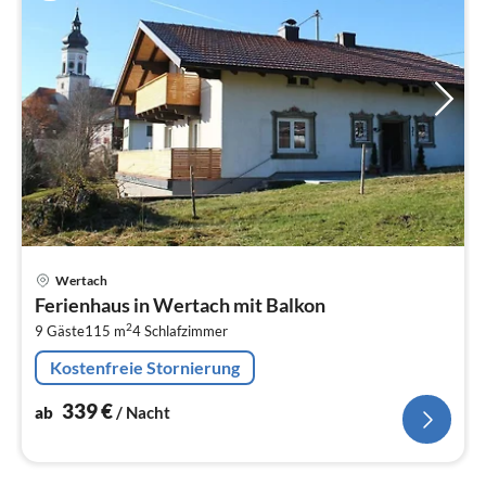
Pre
Wertach
ab
Ferienhaus in Wertach mit Balkon
3
2
9 Gäste
115 m
4
Schlafzimmer
pr
Na
Kostenfreie Stornierung
339
€
ab
/ Nacht