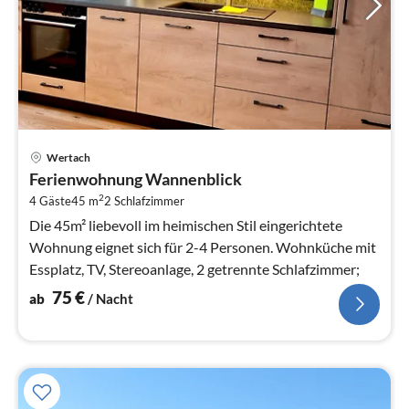
Pre
Wertach
ab
Ferienwohnung Wannenblick
7
2
4 Gäste
45 m
2
Schlafzimmer
pr
Na
Die 45m² liebevoll im heimischen Stil eingerichtete
Wohnung eignet sich für 2-4 Personen. Wohnküche mit
Essplatz, TV, Stereoanlage, 2 getrennte Schlafzimmer;
75
€
ab
/ Nacht