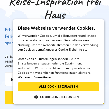
Reise-Inspiration frei
Haus
Diese Webseite verwendet Cookies.
Erhalten Sie regelmäßig Angebote für traumhafte
Ferienunterkünfte, tolle Gewinnspiele und
Wir verwenden Cookies, um die Benutzerfreundlichkeit
unserer Website zu verbessern. Durch die weitere
spannende Reisetipps!
Nutzung unserer Webseite stimmen Sie der Verwendung
von Cookies gemäß unserer Cookie-Richtlinie zu.
Ja, ich möchte regelmäßig per E-Mail den Newsletter der
Unter Cookie-Einstellungen können Sie Ihre
resido GmbH erhalten. Die Anmeldung kann ich jederzeit
Einstellungen anpassen oder die Zustimmung
widerrufen.
widerrufen. Wenn Sie nicht zustimmen, werden nur
Cookies mit wesentlichen Funktionalitäten aktiviert.
Weitere Informationen
ALLE COOKIES ZULASSEN
COOKIE-EINSTELLUNGEN
Newsletter abonnieren