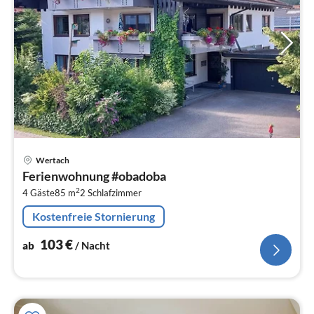
Pre
Wertach
ab
Ferienwohnung #obadoba
1
2
4 Gäste
85 m
2
Schlafzimmer
pr
Na
Kostenfreie Stornierung
103
€
ab
/ Nacht