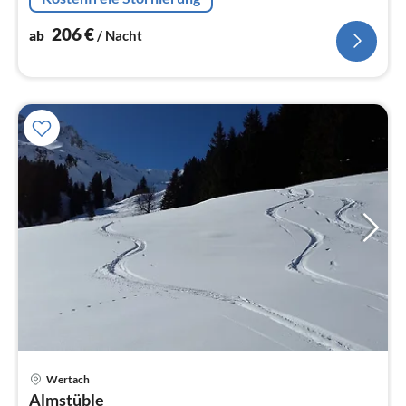
206
€
ab
/ Nacht
Pre
Wertach
ab
Almstüble