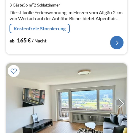
1
2
3 Gäste
56 m
2
Schlafzimmer
pr
Die stilvolle Ferienwohnung im Herzen vom Allgäu 2 km
Na
von Wertach auf der Anhöhe Bichel bietet Alpenflair
vom Feinsten und Top Ausgangslage für alle
Kostenfreie Stornierung
Unternehmungen im Allgäu
165
€
ab
/ Nacht