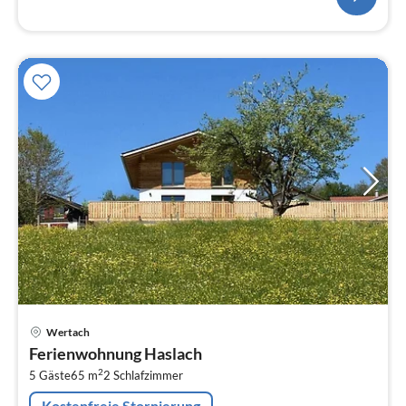
Pre
Wertach
ab
Ferienwohnung Haslach
9
2
5 Gäste
65 m
2
Schlafzimmer
pr
Na
Kostenfreie Stornierung