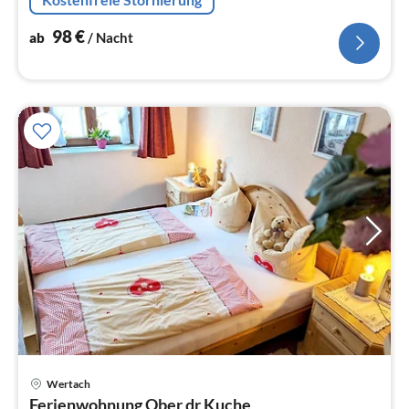
98
€
ab
/ Nacht
Pre
Wertach
ab
Ferienwohnung Ober dr Kuche