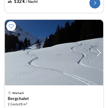
132
€
ab
/ Nacht
Pre
Wertach
ab
Bergchalet
9
2
2 Gäste
28 m
pr