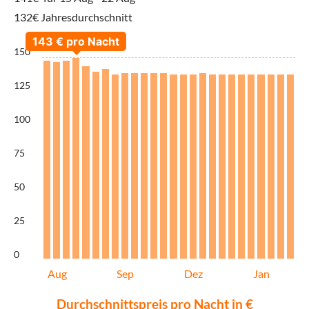
132€ Jahresdurchschnitt
150
125
100
75
50
25
0
Aug
Sep
Dez
Jan
Durchschnittspreis pro Nacht in €