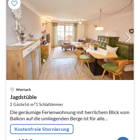
Pre
Wertach
ab
Jagdstüble
1
2
2 Gäste
56 m
1
Schlafzimmer
pr
Die geräumige Ferienwohnung mit herrlichem Blick vom
Na
Balkon auf die umliegenden Berge ist für alle
ruhesuchenden Gäste mit Liebe zum Wald und Wild
Kostenfreie Stornierung
oben auf dem Berg eine Traumunter...