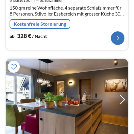
8 Gäste
150 m
4
Schlafzimmer
pr
150 qm reine Wohnfläche. 4 separate Schlafzimmer für
Na
8 Personen. Stilvoller Essbereich mit grosser Küche 30
qm und ebenerdigem Zugang zur Terrasse.
Kostenfreie Stornierung
328
€
ab
/ Nacht