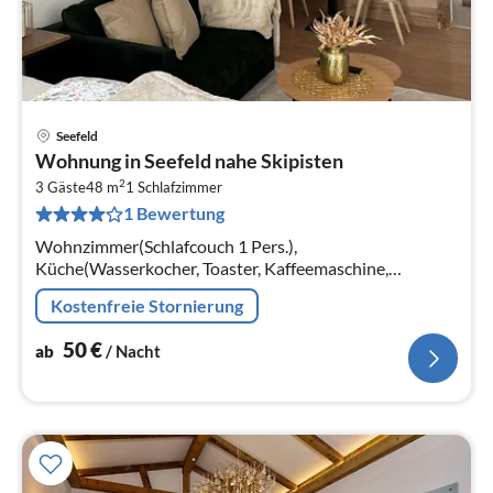
Seefeld
Pre
Wohnung in Seefeld nahe Skipisten
ab
2
5
3 Gäste
48 m
1
Schlafzimmer
1 Bewertung
pr
Na
Wohnzimmer(Schlafcouch 1 Pers.),
Küche(Wasserkocher, Toaster, Kaffeemaschine,
Backofen, Spülmaschine, Kühlschrank, Tiefkühlschrank),
Kostenfreie Stornierung
Schlafzimmer(Doppelbett), Badezimmer(Dusche)
50
€
ab
/ Nacht