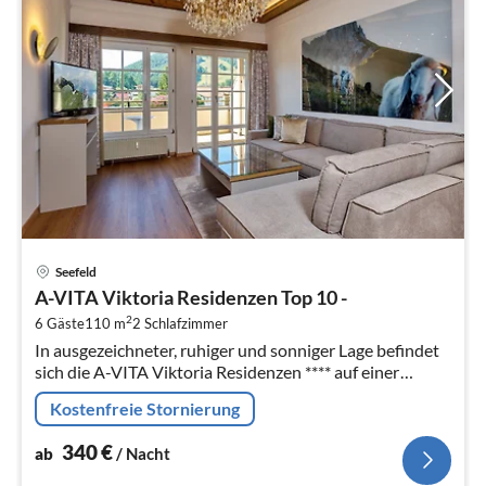
Pre
Seefeld
ab
A-VITA Viktoria Residenzen Top 10 -
3
2
6 Gäste
110 m
2
Schlafzimmer
pr
In ausgezeichneter, ruhiger und sonniger Lage befindet
Na
sich die A-VITA Viktoria Residenzen **** auf einer
kleinen Anhöhe nahe der Fussgängerzone und
Kostenfreie Stornierung
Ortszentrum.
340
€
ab
/ Nacht