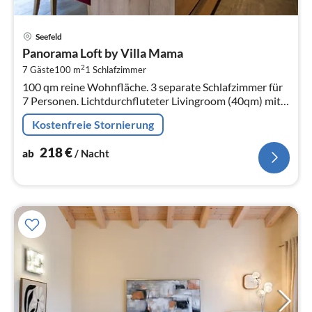
Pre
Seefeld
ab
Panorama Loft by Villa Mama
2
2
7 Gäste
100 m
1
Schlafzimmer
pr
100 qm reine Wohnfläche. 3 separate Schlafzimmer für
Na
7 Personen. Lichtdurchfluteter Livingroom (40qm) mit
hochwertiger Küche, exklusiver Sitzgruppe, gemütlicher
Kostenfreie Stornierung
Sofalandschaft.
218
€
ab
/ Nacht