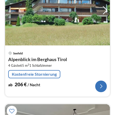
Pre
Seefeld
ab
Alpenblick im Berghaus Tirol
2
2
4 Gäste
65 m
1
Schlafzimmer
pr
Na
Kostenfreie Stornierung
206
€
ab
/ Nacht