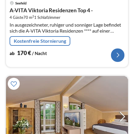
Pre
Seefeld
ab
A-VITA Viktoria Residenzen Top 4 -
1
2
4 Gäste
70 m
1
Schlafzimmer
pr
In ausgezeichneter, ruhiger und sonniger Lage befindet
Na
sich die A-VITA Viktoria Residenzen **** auf einer
kleinen Anhöhe nahe der Fussgängerzone und
Kostenfreie Stornierung
Ortszentrum.
170
€
ab
/ Nacht