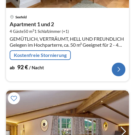
Pre
Seefeld
ab
Apartment 1 und 2
9
2
4 Gäste
50 m
1
Schlafzimmer (+1)
pr
GEMÜTLICH, VERTRÄUMT, HELL UND FREUNDLICH
Na
Gelegen im Hochparterre, ca. 50 m² Geeignet für 2 - 4
Personen Ihr erholsamer Urlaub in den Bergen
Kostenfreie Stornierung
92
€
ab
/ Nacht