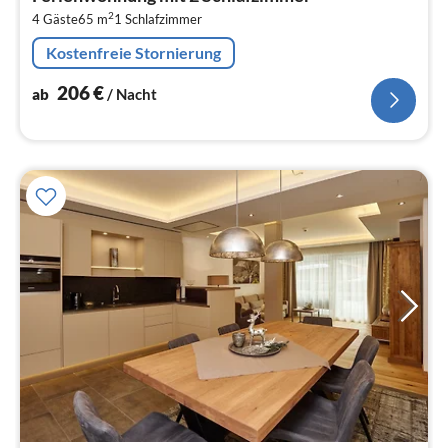
2
2
4 Gäste
65 m
1
Schlafzimmer
pr
Na
Kostenfreie Stornierung
206
€
ab
/ Nacht