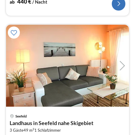
440
€
ab
/ Nacht
Seefeld
Pre
Landhaus in Seefeld nahe Skigebiet
ab
2
2
3 Gäste
49 m
1
Schlafzimmer