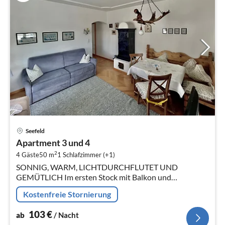
Pre
Seefeld
ab
Apartment 3 und 4
1
2
4 Gäste
50 m
1
Schlafzimmer (+1)
pr
SONNIG, WARM, LICHTDURCHFLUTET UND
Na
GEMÜTLICH Im ersten Stock mit Balkon und
herrlichem Südblick, Für 2 - 4 Personen, ca. 50 m² Ihr
Kostenfreie Stornierung
erholsamer Urlaub in den Bergen
103
€
ab
/ Nacht