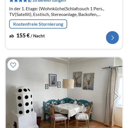
Na
In der 1. Etage: (Wohnküche(Schlafcouch 1 Pers.,
TV(Satellit), Esstisch, Stereoanlage, Backofen,
Mikrowelle, Spülmaschine), Schlafzimmer(Doppelbett,
Kostenfreie Stornierung
TV)
155
€
ab
/ Nacht