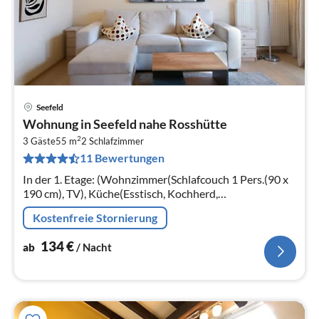
Seefeld
Pre
Wohnung in Seefeld nahe Rosshütte
ab
2
1
3 Gäste
55 m
2
Schlafzimmer
11 Bewertungen
pr
Na
In der 1. Etage: (Wohnzimmer(Schlafcouch 1 Pers.(90 x
190 cm), TV), Küche(Esstisch, Kochherd,
Kaffeemaschine, Backofen, Mikrowelle, Spülmaschine,
Kostenfreie Stornierung
Kühl-/Gefrierkombination)
134
€
ab
/ Nacht