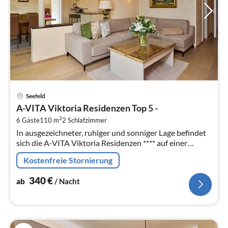
Pre
Seefeld
ab
A-VITA Viktoria Residenzen Top 5 -
3
2
6 Gäste
110 m
2
Schlafzimmer
pr
In ausgezeichneter, ruhiger und sonniger Lage befindet
Na
sich die A-VITA Viktoria Residenzen **** auf einer
kleinen Anhöhe nahe der Fussgängerzone und
Kostenfreie Stornierung
Ortszentrum.
340
€
ab
/ Nacht