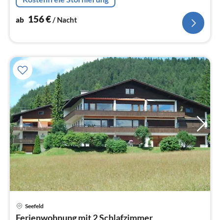
Kühl-/Gefrierkombination,...
156
€
ab
/ Nacht
Pre
Seefeld
ab
Ferienwohnung mit 2 Schlafzimmer