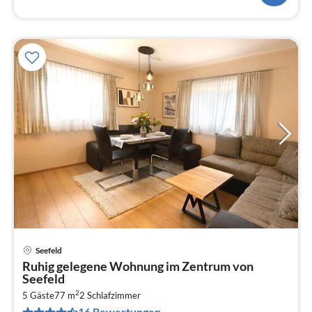
Seefeld
Pre
Ruhig gelegene Wohnung im Zentrum von
ab
Seefeld
1
2
5 Gäste
77 m
2
Schlafzimmer
pr
16 Bewertungen