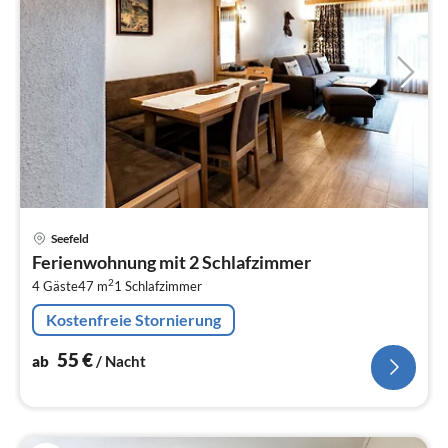
Pre
Seefeld
ab
Ferienwohnung mit 2 Schlafzimmer
5
2
4 Gäste
47 m
1
Schlafzimmer
pr
Na
Kostenfreie Stornierung
55
€
ab
/ Nacht