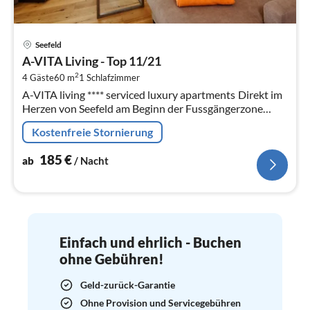
Pre
Seefeld
ab
A-VITA Living - Top 11/21
1
2
4 Gäste
60 m
1
Schlafzimmer
pr
A-VITA living **** serviced luxury apartments Direkt im
Na
Herzen von Seefeld am Beginn der Fussgängerzone
gelegen, liegt das A-VITA living.
Kostenfreie Stornierung
185
€
ab
/ Nacht
Einfach und ehrlich - Buchen
ohne Gebühren!
Geld-zurück-Garantie
Ohne Provision und Servicegebühren