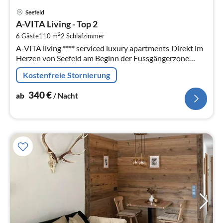
Pre
Seefeld
ab
A-VITA Living - Top 2
3
2
6 Gäste
110 m
2
Schlafzimmer
pr
A-VITA living **** serviced luxury apartments Direkt im
Na
Herzen von Seefeld am Beginn der Fussgängerzone
gelegen, liegt das A-VITA living.
Kostenfreie Stornierung
340
€
ab
/ Nacht