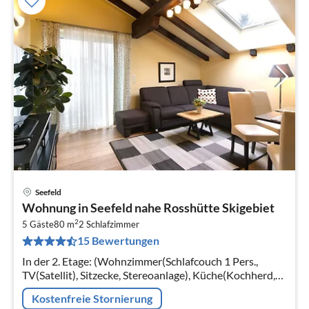
Seefeld
Pre
Wohnung in Seefeld nahe Rosshütte Skigebiet
ab
2
1
5 Gäste
80 m
2
Schlafzimmer
15 Bewertungen
pr
Na
In der 2. Etage: (Wohnzimmer(Schlafcouch 1 Pers.,
TV(Satellit), Sitzecke, Stereoanlage), Küche(Kochherd,
Kaffeemaschine, Backofen, Mikrowelle, Spülmaschine,
Kostenfreie Stornierung
Kühlschrank)