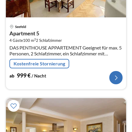
Pre
Seefeld
ab
Apartment 5
9
2
4 Gäste
100 m
2
Schlafzimmer
pr
DAS PENTHOUSE APPARTEMENT Geeignet für max. 5
Na
Personen, 2 Schlafzimmer, ein Schlafzimmer mit
Doppelbett eines mit zwei Einzelbetten, Zustellbett
Kostenfreie Stornierung
verfügbar, Wohn- und Essraum, Ca.
999
€
ab
/ Nacht