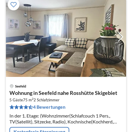
Seefeld
Pre
Wohnung in Seefeld nahe Rosshütte Skigebiet
ab
2
1
5 Gäste
75 m
2
Schlafzimmer
4 Bewertungen
pr
Na
In der 1. Etage: (Wohnzimmer(Schlafcouch 1 Pers.,
TV(Satellit), Sitzecke, Radio), Kochnische(Kochherd,
Kaffeemaschine, Backofen, Mikrowelle, Spülmaschine,
Kostenfreie Stornierung