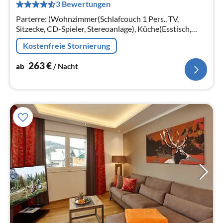
3 Bewertungen
pr
Na
Parterre: (Wohnzimmer(Schlafcouch 1 Pers., TV,
Sitzecke, CD-Spieler, Stereoanlage), Küche(Esstisch,
Kaffeemaschine, Mikrowelle, Spülmaschine,
Kostenfreie Stornierung
Waschbecken)
263
€
ab
/ Nacht