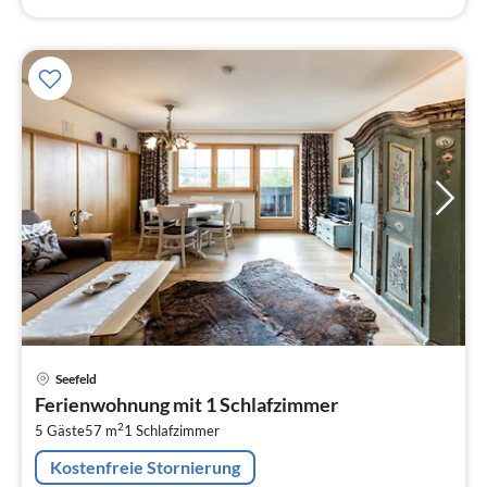
Pre
Seefeld
ab
Ferienwohnung mit 1 Schlafzimmer
6
2
5 Gäste
57 m
1
Schlafzimmer
pr
Na
Kostenfreie Stornierung