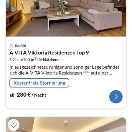
Pre
Seefeld
ab
A-VITA Viktoria Residenzen Top 9
2
2
6 Gäste
100 m
1
Schlafzimmer
pr
In ausgezeichneter, ruhiger und sonniger Lage befindet
Na
sich die A-VITA Viktoria Residenzen **** auf einer
kleinen Anhöhe nahe der Fussgängerzone und
Kostenfreie Stornierung
Ortszentrum.
280
€
ab
/ Nacht