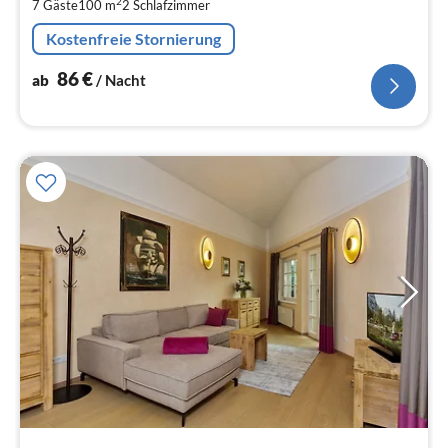
2
7 Gäste
100 m
2
Schlafzimmer
pr
Na
Kostenfreie Stornierung
86
€
ab
/ Nacht