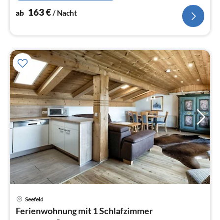
163
€
ab
/ Nacht
Pre
Seefeld
ab
Ferienwohnung mit 1 Schlafzimmer
8