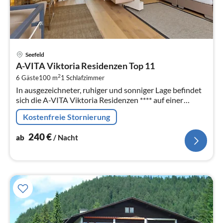
Pre
Seefeld
ab
A-VITA Viktoria Residenzen Top 11
2
2
6 Gäste
100 m
1
Schlafzimmer
pr
In ausgezeichneter, ruhiger und sonniger Lage befindet
Na
sich die A-VITA Viktoria Residenzen **** auf einer
kleinen Anhöhe nahe der Fussgängerzone und
Kostenfreie Stornierung
Ortszentrum.
240
€
ab
/ Nacht