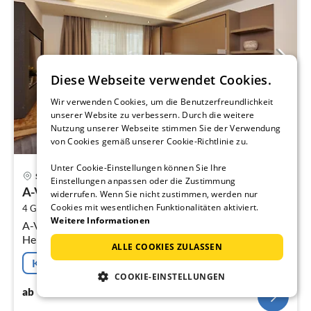
Diese Webseite verwendet Cookies.
Wir verwenden Cookies, um die Benutzerfreundlichkeit
unserer Website zu verbessern. Durch die weitere
Nutzung unserer Webseite stimmen Sie der Verwendung
von Cookies gemäß unserer Cookie-Richtlinie zu.
Unter Cookie-Einstellungen können Sie Ihre
Pre
Seefeld
Einstellungen anpassen oder die Zustimmung
ab
A-VITA Living - Top 4/14/24/31
1
widerrufen. Wenn Sie nicht zustimmen, werden nur
Cookies mit wesentlichen Funktionalitäten aktiviert.
2
4 Gäste
45 m
1
Schlafzimmer
pr
Weitere Informationen
A-VITA living **** serviced luxury apartments Direkt im
Na
Herzen von Seefeld am Beginn der Fussgängerzone
ALLE COOKIES ZULASSEN
gelegen, liegt das A-VITA living.
Kostenfreie Stornierung
COOKIE-EINSTELLUNGEN
170
€
ab
/ Nacht