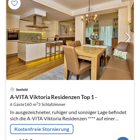
Pre
Seefeld
ab
A-VITA Viktoria Residenzen Top 1 -
4
2
6 Gäste
160 m
3
Schlafzimmer
pr
In ausgezeichneter, ruhiger und sonniger Lage befindet
Na
sich die A-VITA Viktoria Residenzen **** auf einer
kleinen Anhöhe nahe der Fussgängerzone und
Kostenfreie Stornierung
Ortszentrum.