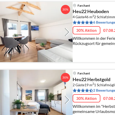
Farchant
30%
Heu22 Heuboden
2
4 Gäste
46 m
2
Schlafzimm
6 Bewertung
30% Aktion
07.08.
Willkommen in der Ferien
Rückzugsort für gemei
Farchant
30%
Heu22 Herbstgold
2
2 Gäste
19 m
1
Schlafmögl
2 Bewertung
30% Aktion
07.08.
Willkommen im "Herbstgold 1" – Ihr Rüc
gemeinsame Urlaubsm