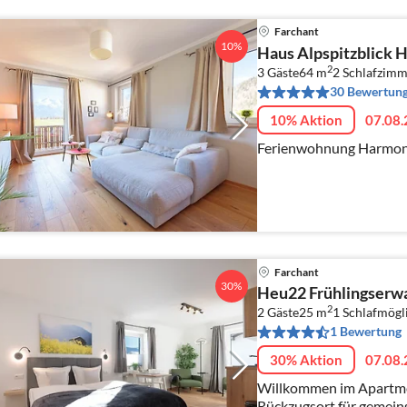
Farchant
10%
Haus Alpspitzblick 
2
3 Gäste
64 m
2
Schlafzimm
30 Bewertun
10% Aktion
07.08.
Ferienwohnung Harmoni
Farchant
30%
Heu22 Frühlingserw
2
2 Gäste
25 m
1
Schlafmögl
1 Bewertung
30% Aktion
07.08.
Willkommen im Apartment 
Rückzugsort für gemei