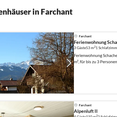
nhäuser in Farchant
Farchant
Ferienwohnung Sch
2
3 Gäste
53 m
1
Schlafzimm
Ferienwohnung Schachen
m², für bis zu 3 Personen
Farchant
Alpenluft II
2
4 Gäste
110 m
2
Schlafzi