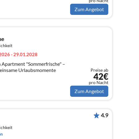
pro Nacht
Zum Angebot
he
ichkeit
2026 - 29.01.2028
Apartment "Sommerfrische" –
emeinsame Urlaubsmomente
Preise ab
42€
pro Nacht
Zum Angebot
4.9
ichkeit
en