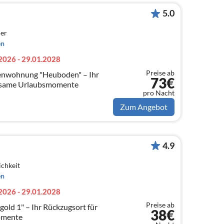
5.0
er
en
2026 - 29.01.2028
Preise ab
wohnung "Heuboden" – Ihr
73€
nsame Urlaubsmomente
pro Nacht
Zum Angebot
4.9
ichkeit
en
2026 - 29.01.2028
Preise ab
kzugsort für
38€
omente