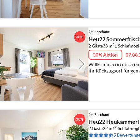
Farchant
30%
Heu22 Sommerfrisc
2
2 Gäste
33 m
1
Schlafmögl
30% Aktion
07.08.
Willkommen in unserem 
Ihr Rückzugsort für g
Farchant
30%
Heu22 Heukammerl
2
2 Gäste
22 m
1
Schlafmögl
5 Bewertung