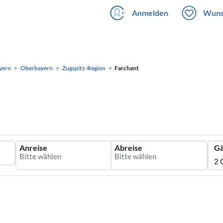
Anmelden
Wuns
yern
Oberbayern
Zugspitz-Region
Farchant
Anreise
Abreise
Gä
2 