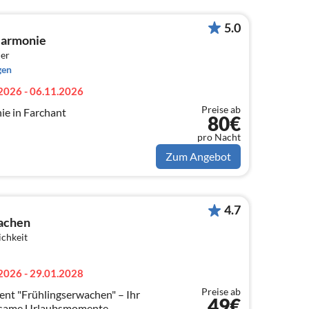
5.0
Harmonie
er
gen
2026 - 06.11.2026
Preise ab
e in Farchant
80€
pro Nacht
Zum Angebot
4.7
achen
ichkeit
2026 - 29.01.2028
Preise ab
"Frühlingserwachen" – Ihr
49€
nsame Urlaubsmomente