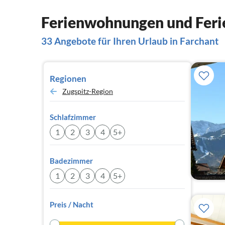
Ferienwohnungen und Ferie
33 Angebote für Ihren Urlaub in Farchant
Regionen
Zugspitz-Region
Schlafzimmer
1
2
3
4
5+
Badezimmer
1
2
3
4
5+
Preis / Nacht