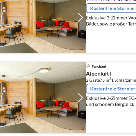
Kostenfreie Stornie
Exklusive 3-Zimmer Woh
Bäder, sowie großer Ter
Farchant
Alpenluft I
2
2 Gäste
75 m
1
Schlafzimm
Kostenfreie Stornie
Exklusive 2-Zimmer EG
und schönem Bergblick