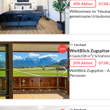
30% Aktion
07.08.
Willkommen im "Heukammerl 1" – Ihr R
gemeinsame Urlaubsm
Farchant
20%
WeitBlick Zugspitze
2
4 Gäste
108 m
2
Schlafzi
20% Aktion
07.08.
WeitBlick Zugspitze – A
Personen
Farchant