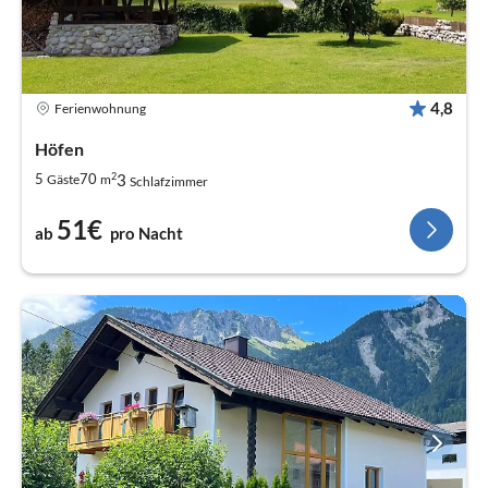
4,8
Ferienwohnung
Höfen
2
3
5
70
Gäste
m
Schlafzimmer
51€
ab
pro Nacht