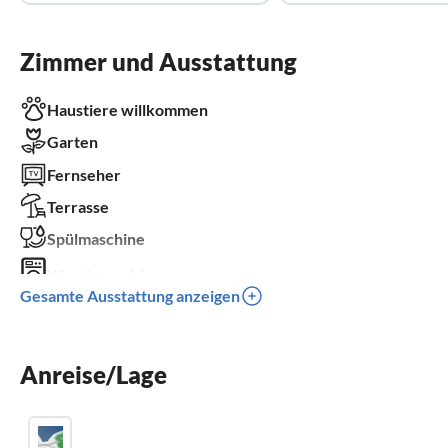
Zimmer und Ausstattung
Haustiere willkommen
Garten
Fernseher
Terrasse
Spülmaschine
Waschmaschine
Gesamte Ausstattung anzeigen
Balkon
Kinderbett
Anreise/Lage
Parkplatz