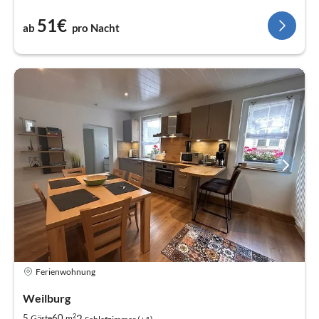
51€
ab
pro Nacht
Ferienwohnung
Weilburg
2
2
5
60
Gäste
m