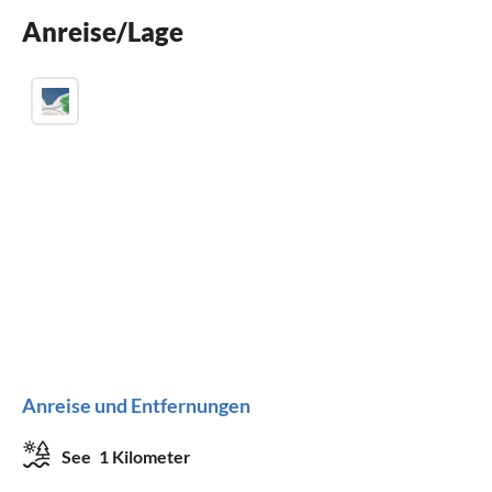
Anreise/Lage
Kinderbett
Anreise und Entfernungen
See
1 Kilometer