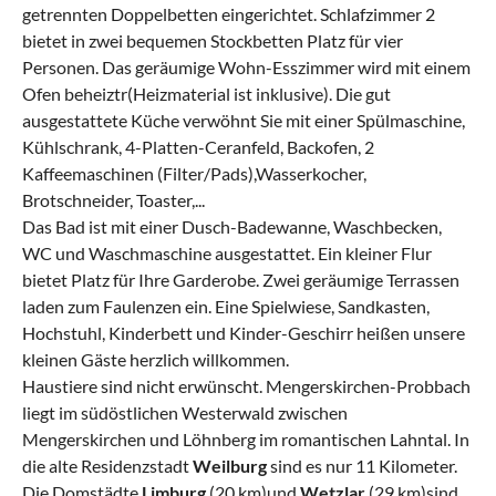
getrennten Doppelbetten eingerichtet. Schlafzimmer 2
bietet in zwei bequemen Stockbetten Platz für vier
Personen. Das geräumige Wohn-Esszimmer wird mit einem
Ofen beheiztr(Heizmaterial ist inklusive). Die gut
ausgestattete Küche verwöhnt Sie mit einer Spülmaschine,
Kühlschrank, 4-Platten-Ceranfeld, Backofen, 2
Kaffeemaschinen (Filter/Pads),Wasserkocher,
Brotschneider, Toaster,...
Das Bad ist mit einer Dusch-Badewanne, Waschbecken,
WC und Waschmaschine ausgestattet. Ein kleiner Flur
bietet Platz für Ihre Garderobe. Zwei geräumige Terrassen
laden zum Faulenzen ein. Eine Spielwiese, Sandkasten,
Hochstuhl, Kinderbett und Kinder-Geschirr heißen unsere
kleinen Gäste herzlich willkommen.
Haustiere sind nicht erwünscht. Mengerskirchen-Probbach
liegt im südöstlichen Westerwald zwischen
Mengerskirchen und Löhnberg im romantischen Lahntal. In
die alte Residenzstadt
Weilburg
sind es nur 11 Kilometer.
Die Domstädte
Limburg
(20 km)und
Wetzlar
(29 km)sind