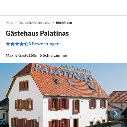
Pfalz
Deutsche Weinstraße
Böchingen
Gästehaus Palatinas
8 Bewertungen
Max.
8
Gäste
160m²
5
Schlafzimmer