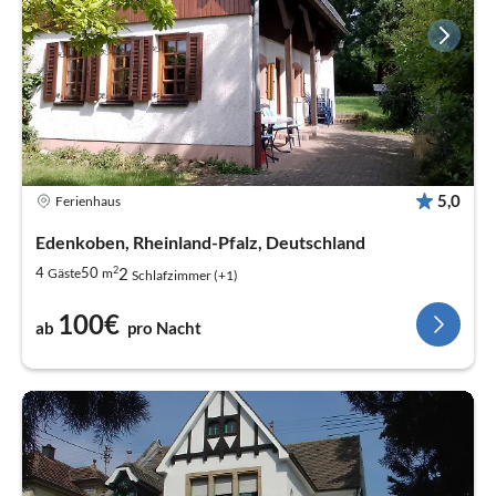
5,0
Ferienhaus
Edenkoben, Rheinland-Pfalz, Deutschland
2
2
4
50
Gäste
m
Schlafzimmer (+1)
100€
ab
pro Nacht