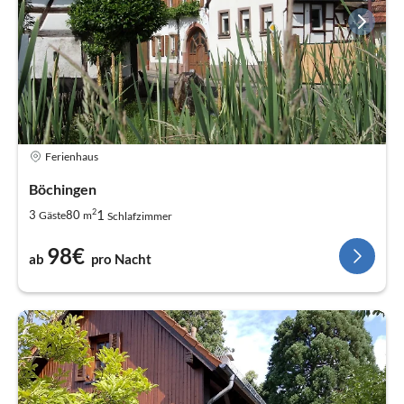
Ferienhaus
Böchingen
2
1
3
80
Gäste
m
Schlafzimmer
98€
ab
pro Nacht