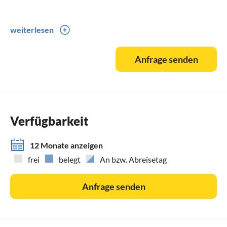
weiterlesen
Nahegelegene Ausflugsziele für Jung und Alt, ob Kultur
oder Natur, mit Einkehrmöglichkeit und ohne:
Anfrage senden
- Orensfels
- Madenburg
- Hambacher Schloß
- Villa Ludwigshöhe
Verfügbarkeit
- Schuhmuseum Haunstein
- Dahner Felsenland
12 Monate anzeigen
- Burgen Trifels und Berwartstein
frei
belegt
An bzw. Abreisetag
- Speyerer Dom und Technikmuseum in Speyer
Anfrage senden