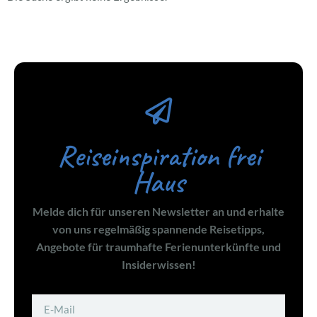
Reiseinspiration frei
Haus
Melde dich für unseren Newsletter an und erhalte
von uns regelmäßig spannende Reisetipps,
Angebote für traumhafte Ferienunterkünfte und
Insiderwissen!