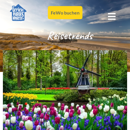
FeWo buchen
Reisetrends