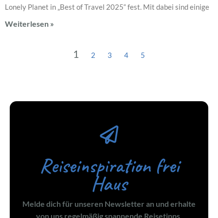
Lonely Planet in „Best of Travel 2025“ fest. Mit dabei sind einige
Weiterlesen »
1
2
3
4
5
Reiseinspiration frei
Haus
Melde dich für unseren Newsletter an und erhalte
von uns regelmäßig spannende Reisetipps,