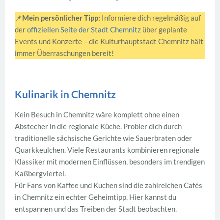
📌
Mein persönlicher Tipp:
Informiere dich regelmäßig auf
der
offiziellen Seite der Stadt Chemnitz
über geplante
Events und Konzerte – die Kulturhauptstadt Chemnitz hält
immer Überraschungen bereit!
Kulinarik in Chemnitz
Kein Besuch in Chemnitz wäre komplett ohne einen
Abstecher in die regionale Küche. Probier dich durch
traditionelle sächsische Gerichte wie Sauerbraten oder
Quarkkeulchen. Viele Restaurants kombinieren regionale
Klassiker mit modernen Einflüssen, besonders im trendigen
Kaßbergviertel.
Für Fans von Kaffee und Kuchen sind die zahlreichen Cafés
in Chemnitz ein echter Geheimtipp. Hier kannst du
entspannen und das Treiben der Stadt beobachten.