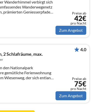
er Wanderhimmel verbirgt sich
r umfassendes Wanderwegenetz
, prämierten Geniesserpfaden
Preise ab
42€
pro Nacht
Zum Angebot
4.0
 2 Schlafräume, max.
er
 an den Nationalpark
re gemütliche Ferienwohnung
 am Wiesenweg, der sich entlang
Preise ab
75€
pro Nacht
Zum Angebot