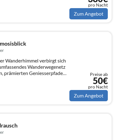
pro Nacht
Zum Angebot
mosisblick
er
er Wanderhimmel verbirgt sich
r umfassendes Wanderwegenetz
, prämierten Geniesserpfaden
Preise ab
50€
pro Nacht
Zum Angebot
drausch
er