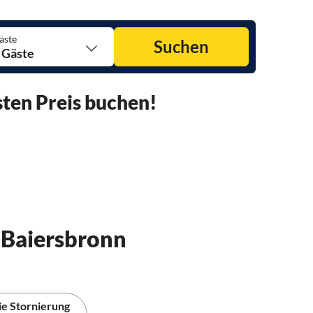
äste
Suchen
 Gäste
ten Preis buchen!
 Baiersbronn
ie Stornierung