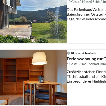
2
10 Gäste
219 m
5
Schlafz
Das Ferienhaus Weitblick
Baiersbronner Ortsteil R
Lage, der wunderschöne
hochwertigen ...
Klosterreichenbach
Ferienwohnung zur G
2
4 Gäste
36 m
2
Schlafzimm
Zusätzlich stehen Einric
Tischfussball und ein K
Ein besonderes Highligh