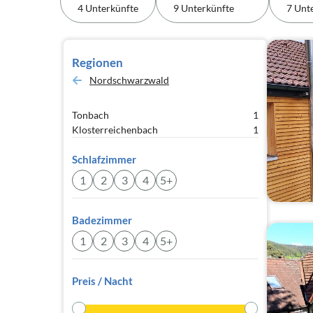
4 Unterkünfte
9 Unterkünfte
7 Unt
Regionen
Nordschwarzwald
Tonbach
1
Klosterreichenbach
1
Schlafzimmer
1
2
3
4
5+
Badezimmer
1
2
3
4
5+
Preis / Nacht