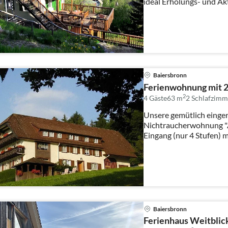
ideal Erholungs- und Ak
Sport, Erhol...
Baiersbronn
Ferienwohnung mit 2
2
4 Gäste
63 m
2
Schlafzimm
Unsere gemütlich einger
Nichtraucherwohnung "Abendrot" mit separatem
Eingang (nur 4 Stufen) 
Platz für 2 bis 4 Pe...
Baiersbronn
Ferienhaus Weitblic