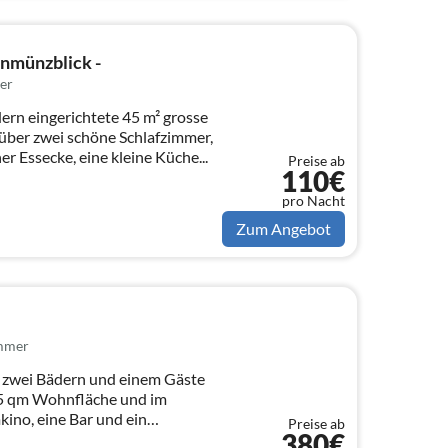
nmünzblick -
er
rn eingerichtete 45 m² grosse
über zwei schöne Schlafzimmer,
r Essecke, eine kleine Küche...
Preise ab
110€
pro Nacht
Zum Angebot
immer
 zwei Bädern und einem Gäste
35 qm Wohnfläche und im
kino, eine Bar und ein
Preise ab
380€