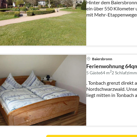
Hinter dem Baiersbronn
ein über 550 Kilomete
mit Mehr-Etappenwegen
und l...
Baiersbronn
Ferienwohnung 64qm,
2
5 Gäste
64 m
2
Schlafzimm
. Tonbach grenzt direkt
Nordschwarzwald. Unse
liegt mitten in Tonbach
des Tonba...