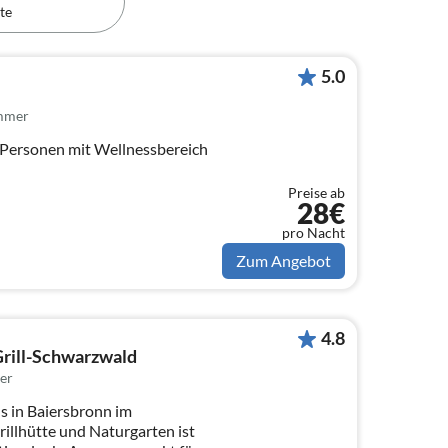
te
5.0
immer
1 Personen mit Wellnessbereich
Preise ab
28€
pro Nacht
Zum Angebot
4.8
rill-Schwarzwald
er
s in Baiersbronn im
illhütte und Naturgarten ist