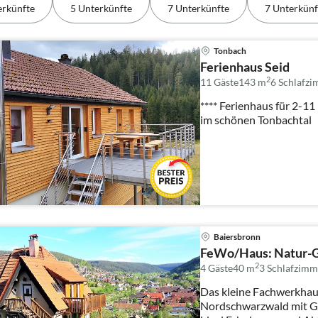
erkünfte
5 Unterkünfte
7 Unterkünfte
7 Unterkünf
Tonbach
Ferienhaus Seid
2
11 Gäste
143 m
6
Schlafz
**** Ferienhaus für 2-1
im schönen Tonbachtal
Baiersbronn
FeWo/Haus: Natur-G
2
4 Gäste
40 m
3
Schlafzimm
Das kleine Fachwerkhau
Nordschwarzwald mit Gr