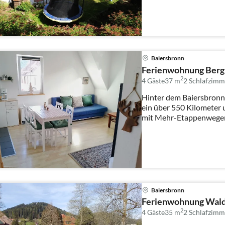
Baiersbronn
Ferienwohnung Berg
2
4 Gäste
37 m
2
Schlafzimm
Hinter dem Baiersbronn
ein über 550 Kilomete
mit Mehr-Etappenwegen
und l...
Baiersbronn
Ferienwohnung Wal
2
4 Gäste
35 m
2
Schlafzimm