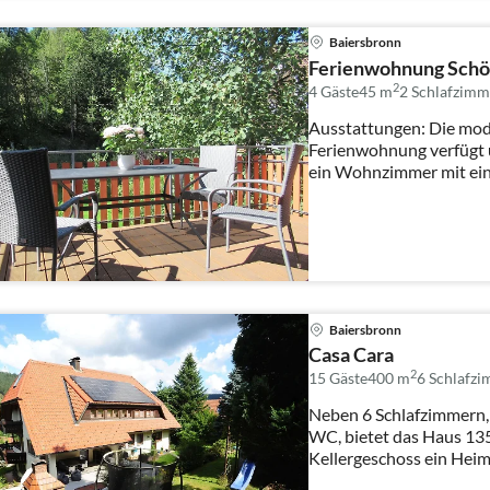
Baiersbronn
Ferienwohnung Schö
2
4 Gäste
45 m
2
Schlafzimm
Ausstattungen: Die mode
Ferienwohnung verfügt 
ein Wohnzimmer mit eine
Baiersbronn
Casa Cara
2
15 Gäste
400 m
6
Schlafz
Neben 6 Schlafzimmern,
WC, bietet das Haus 1
Kellergeschoss ein Heim
Tischtennisraum...