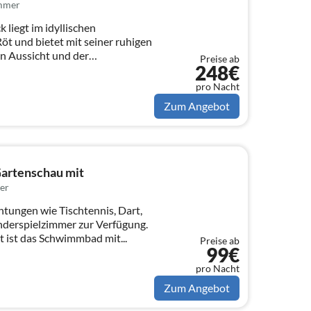
immer
 liegt im idyllischen
öt und bietet mit seiner ruhigen
n Aussicht und der
Preise ab
248€
pro Nacht
Zum Angebot
artenschau mit
er
htungen wie Tischtennis, Dart,
inderspielzimmer zur Verfügung.
t ist das Schwimmbad mit...
Preise ab
99€
pro Nacht
Zum Angebot