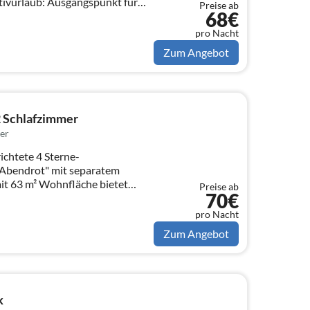
tivurlaub: Ausgangspunkt für
Preise ab
68€
pro Nacht
Zum Angebot
 Schlafzimmer
er
ichtete 4 Sterne-
mit 63 m² Wohnfläche bietet
Preise ab
70€
pro Nacht
Zum Angebot
k