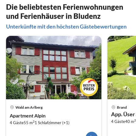
Die beliebtesten Ferienwohnungen
und Ferienhäuser in Bludenz
Unterkünfte mit den höchsten Gästebewertungen
Wald am Arlberg
Brand
App. Üser
Apartment Alpin
2
4 Gäste
40 m
2
4 Gäste
55 m
1
Schlafzimmer (+1)