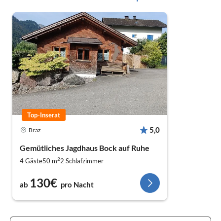
Top-Inserat
5,0
Braz
Gemütliches Jagdhaus Bock auf Ruhe
2
4 Gäste
50 m
2
Schlafzimmer
130€
ab
pro Nacht