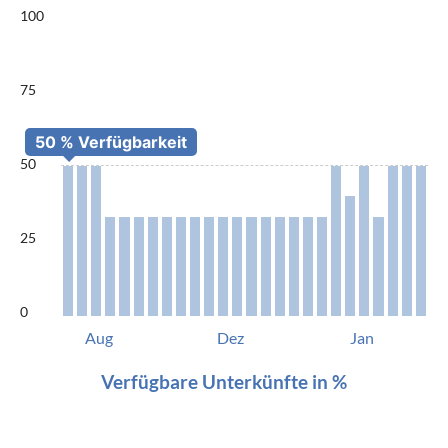
100
75
50
25
0
Aug
Dez
Jan
Verfügbare Unterkünfte in %