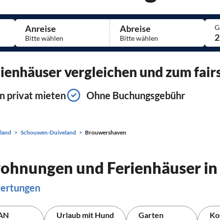
Anreise
Abreise
G
2
enhäuser vergleichen und zum fairs
n privat mieten
Ohne Buchungsgebühr
land
Schouwen-Duiveland
Brouwershaven
nwohnungen und Ferienhäuser i
wertungen
AN
Urlaub mit Hund
Garten
Ko