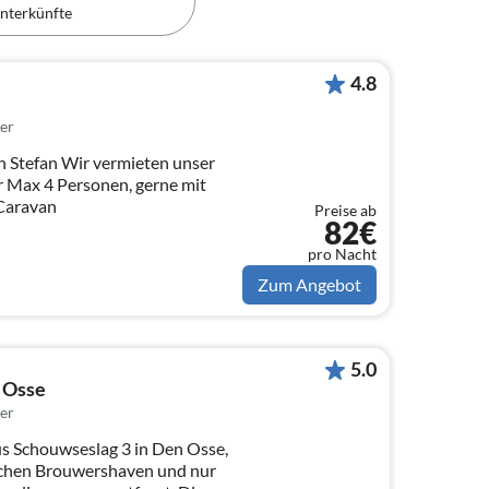
nterkünfte
4.8
er
rmieten unser
r Max 4 Personen, gerne mit
r Caravan
Preise ab
82€
pro Nacht
Zum Angebot
5.0
 Osse
er
s Schouwseslag 3 in Den Osse,
ischen Brouwershaven und nur