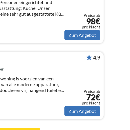
5 Personen eingerichtet und
ng: Küche: Unser
eine sehr gut ausgestattete Kü...
Preise ab
98€
pro Nacht
Zum Angebot
4.9
er
 woning is voorzien van een
 van alle moderne apparatuur,
ouche en vrij hangend toilet en
Preise ab
72€
pro Nacht
Zum Angebot