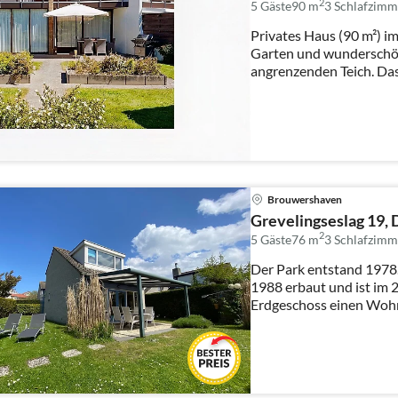
2
5 Gäste
90 m
3
Schlafzimm
Privates Haus (90 m²) i
Garten und wunderschö
angrenzenden Teich. Das
unterteilt....
Brouwershaven
Grevelingseslag 19,
2
5 Gäste
76 m
3
Schlafzimm
Der Park entstand 1978
1988 erbaut und ist im 2010 renov