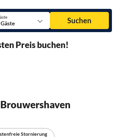
äste
Suchen
 Gäste
ten Preis buchen!
n Brouwershaven
stenfreie Stornierung