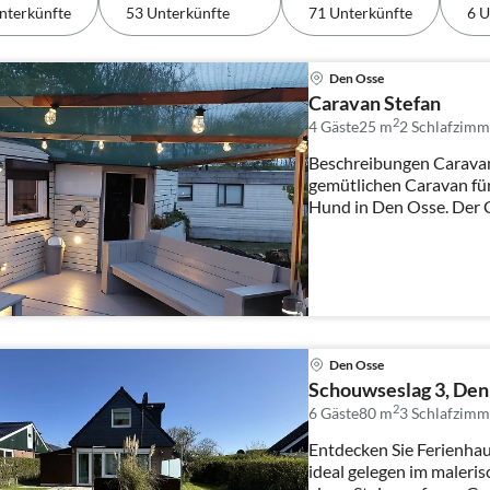
nterkünfte
53 Unterkünfte
71 Unterkünfte
6 U
Den Osse
Caravan Stefan
2
4 Gäste
25 m
2
Schlafzimm
Beschreibungen Caravan Stefan Wir ve
gemütlichen Caravan fü
Hund in Den Osse. De
Den Osse
Schouwseslag 3, Den
2
6 Gäste
80 m
3
Schlafzimm
Entdecken Sie Ferienhau
ideal gelegen im maler