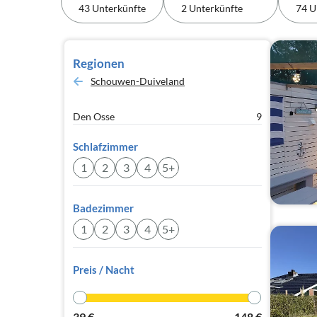
43 Unterkünfte
2 Unterkünfte
74 U
Regionen
Schouwen-Duiveland
Den Osse
9
Schlafzimmer
1
2
3
4
5+
Badezimmer
1
2
3
4
5+
Preis / Nacht
39
€
148
€