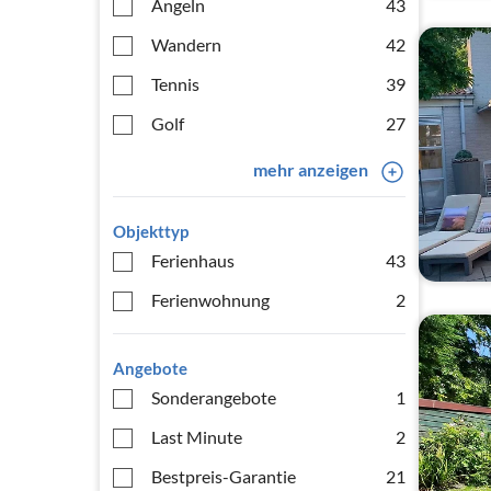
Angeln
43
Wandern
42
Tennis
39
Golf
27
mehr anzeigen
Objekttyp
Ferienhaus
43
Ferienwohnung
2
Angebote
Sonderangebote
1
Last Minute
2
Bestpreis-Garantie
21