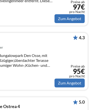
evelingenmeer entfernt. Diese
Preise ab
97€
pro Nacht
Zum Angebot
4.3
er
Bungalowpark Den Osse, mit
zügiger,überdachter Terasse
Preise ab
95€
pro Nacht
Zum Angebot
5.0
e Ostrea 4