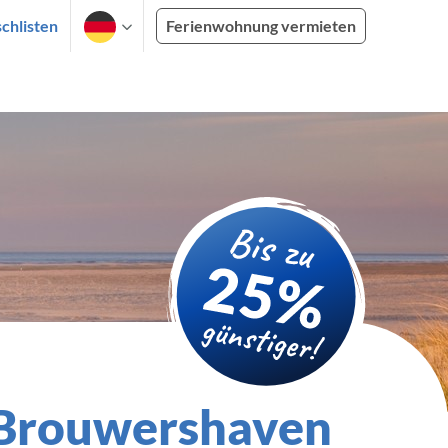
chlisten
Ferienwohnung vermieten
 Brouwershaven