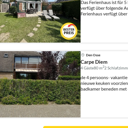
Das Ferienhaus ist für 
verfügt über folgende Ausstattu
Ferienhaus verfügt über 
Den Osse
Carpe Diem
2
4 Gäste
80 m
2
Schlafzimm
de 4 persoons- vakantie
nieuwe keuken voorzien
badkamer beneden met d
...