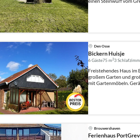
einen Steinwurf vom Gr
p...
Den Osse
Bickern Huisje
2
6 Gäste
75 m
3
Schlafzimm
Freistehendes Haus im 
großem Garten und groß
mit Gartenmöbeln. Geräumiger Wohn-,Küchen- und
Essberei...
Brouwershaven
Ferienhaus PortGrev