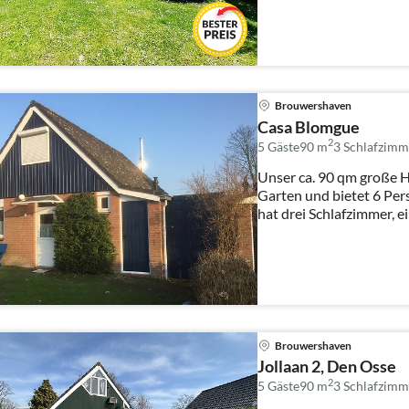
Brouwershaven
Casa Blomgue
2
5 Gäste
90 m
3
Schlafzimm
Unser ca. 90 qm große H
Garten und bietet 6 Personen Platz
hat drei Schlafzimmer, ei
Brouwershaven
Jollaan 2, Den Osse
2
5 Gäste
90 m
3
Schlafzimm