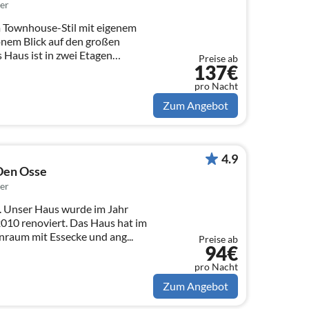
er
m Townhouse-Stil mit eigenem
nem Blick auf den großen
 Haus ist in zwei Etagen
Preise ab
137€
pro Nacht
Zum Angebot
4.9
 Den Osse
er
. Unser Haus wurde im Jahr
iert. Das Haus hat im
Erdgeschoss einen Wohnraum mit Essecke und ang...
Preise ab
94€
pro Nacht
Zum Angebot