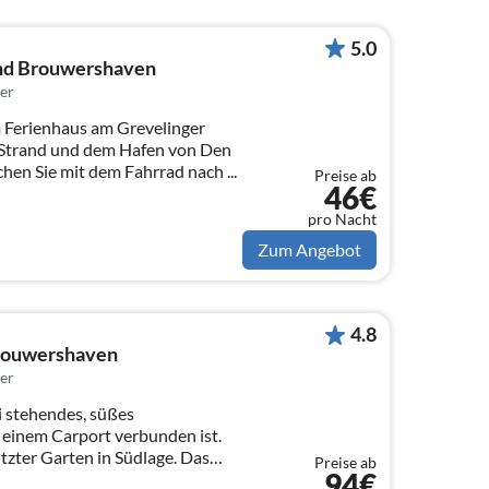
5.0
and Brouwershaven
er
Ferienhaus am Grevelinger
n Strand und dem Hafen von Den
reichen Sie mit dem Fahrrad nach ...
Preise ab
46€
pro Nacht
Zum Angebot
4.8
wenstein 44 Brouwershaven
er
i stehendes, süßes
 einem Carport verbunden ist.
zter Garten in Südlage. Das
Preise ab
94€