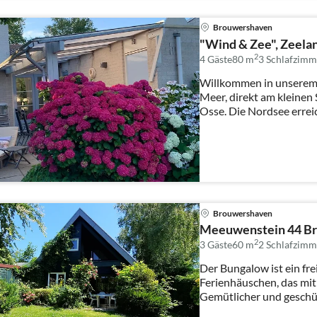
Brouwershaven
"Wind & Zee", Zeel
2
4 Gäste
80 m
3
Schlafzimm
Willkommen in unserem 
Meer, direkt am kleine
Osse. Die Nordsee er
Brouwershaven
Meeu
2
3 Gäste
60 m
2
Schlafzimm
Der Bungalow ist ein fre
Ferienhäuschen, das mit
Gemütlicher und geschüt
Wohnzimme...