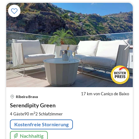
17 km von Caniço de Baixo
Pre
Ribeira Brava
ab
1
Serendipity Green
pr
2
4 Gäste
90 m
2
Schlafzimmer
Na
Kostenfreie Stornierung
Nachhaltig