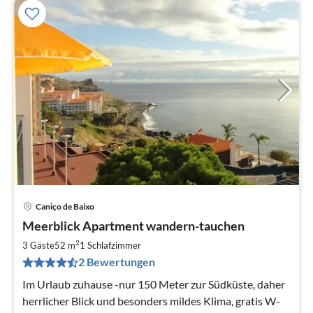
Caniço de Baixo
Pre
Meerblick Apartment wandern-tauchen
ab
7
2
3 Gäste
52 m
1
Schlafzimmer
pr
2 Bewertungen
Na
Im Urlaub zuhause -nur 150 Meter zur Südküste, daher
herrlicher Blick und besonders mildes Klima, gratis W-