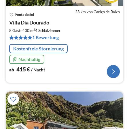
23 km von Caniço de Baixo
Ponta do Sol
Pre
Villa Dia Dourado
ab
4
2
8 Gäste
400 m
4
Schlafzimmer
pr
1 Bewertung
Na
Kostenfreie Stornierung
Nachhaltig
415
€
ab
/ Nacht