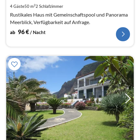
pr
2
4 Gäste
50 m
2
Schlafzimmer
Na
Rustikales Haus mit Gemeinschaftspool und Panorama
Meerblick, Verfügbarkeit auf Anfrage.
96
€
ab
/ Nacht