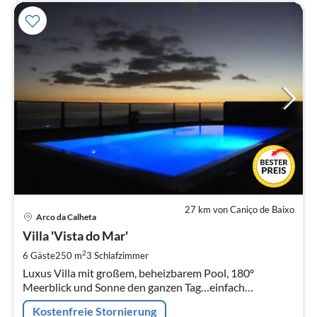
27 km von Caniço de Baixo
Pre
Arco da Calheta
ab
2
Villa 'Vista do Mar'
pr
2
6 Gäste
250 m
3
Schlafzimmer
Na
Luxus Villa mit großem, beheizbarem Pool, 180º
Meerblick und Sonne den ganzen Tag…einfach
genießen!
Kostenfreie Stornierung