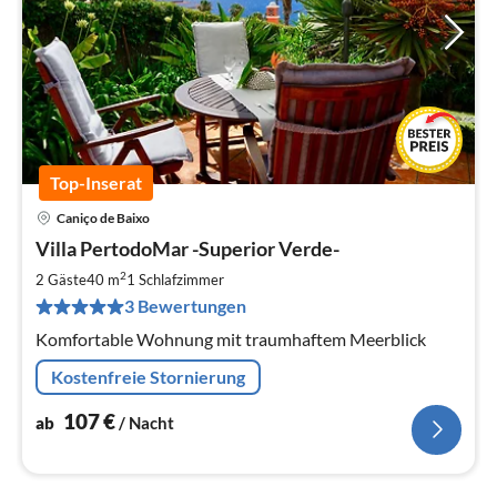
Top-Inserat
Caniço de Baixo
Pre
Villa PertodoMar -Superior Verde-
ab
1
2
2 Gäste
40 m
1
Schlafzimmer
pr
3 Bewertungen
Na
Komfortable Wohnung mit traumhaftem Meerblick
Kostenfreie Stornierung
107
€
ab
/ Nacht