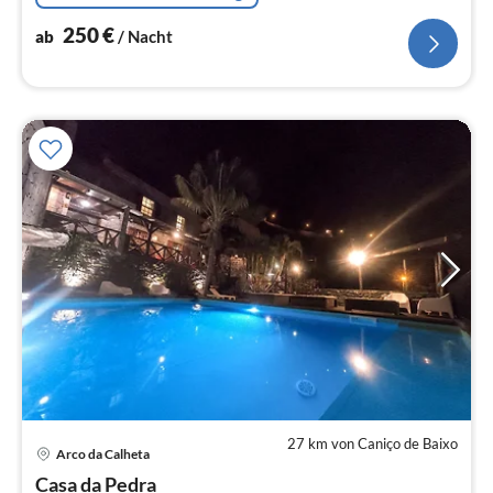
250
€
ab
/ Nacht
27 km von Caniço de Baixo
Pre
Arco da Calheta
ab
9
Casa da Pedra