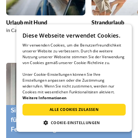
Urlaub mit Hund
Strandurlaub
in Caniço de Baixo
in Caniço de Baixo
Diese Webseite verwendet Cookies.
Wir verwenden Cookies, um die Benutzerfreundlichkeit
unserer Website zu verbessern. Durch die weitere
Nutzung unserer Webseite stimmen Sie der Verwendung
von Cookies gemäß unserer Cookie-Richtlinie zu.
Unter Cookie-Einstellungen können Sie Ihre
Einstellungen anpassen oder die Zustimmung
widerrufen. Wenn Sie nicht zustimmen, werden nur
Cookies mit wesentlichen Funktionalitäten aktiviert.
Weitere Informationen
Sie suchen noch die passenden Urlauber
ALLE COOKIES ZULASSEN
für Ihr Ferienhaus oder Ihre
COOKIE-EINSTELLUNGEN
Ferienwohnung?