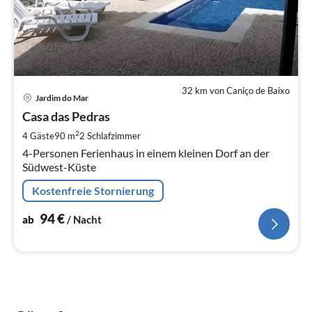
32 km von Caniço de Baixo
Pre
Jardim do Mar
ab
9
Casa das Pedras
pr
2
4 Gäste
90 m
2
Schlafzimmer
Na
4-Personen Ferienhaus in einem kleinen Dorf an der
Südwest-Küste
Kostenfreie Stornierung
94
€
ab
/ Nacht