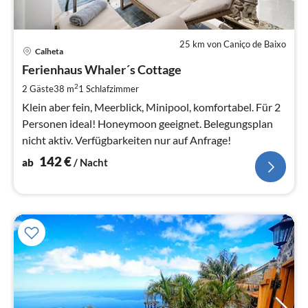
25 km von Caniço de Baixo
Pre
Calheta
ab
1
Ferienhaus Whaler´s Cottage
pr
2
2 Gäste
38 m
1
Schlafzimmer
Na
Klein aber fein, Meerblick, Minipool, komfortabel. Für 2
Personen ideal! Honeymoon geeignet. Belegungsplan
nicht aktiv. Verfügbarkeiten nur auf Anfrage!
142
€
ab
/ Nacht