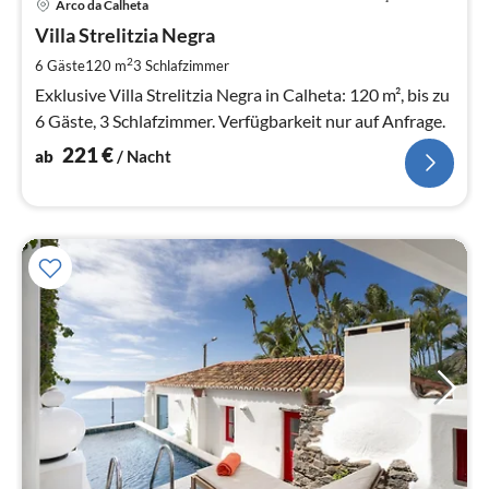
Arco da Calheta
ab
2
Villa Strelitzia Negra
pr
2
6 Gäste
120 m
3
Schlafzimmer
Na
Exklusive Villa Strelitzia Negra in Calheta: 120 m², bis zu
6 Gäste, 3 Schlafzimmer. Verfügbarkeit nur auf Anfrage.
221
€
ab
/ Nacht