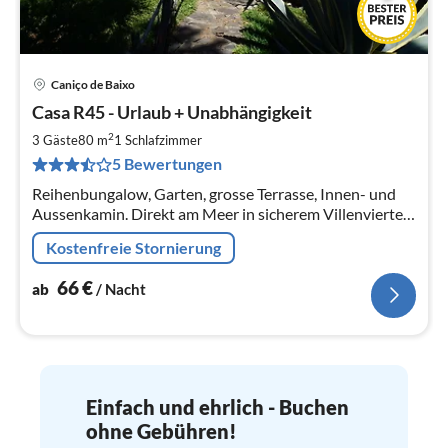
Caniço de Baixo
Pre
Casa R45 - Urlaub + Unabhängigkeit
ab
6
2
3 Gäste
80 m
1
Schlafzimmer
pr
5 Bewertungen
Na
Reihenbungalow, Garten, grosse Terrasse, Innen- und
Aussenkamin. Direkt am Meer in sicherem Villenviertel.
Palmendurchwachsener Meeresblick. Meeresbad mit
Kostenfreie Stornierung
Aufzug 50m, Tauchschule.
66
€
ab
/ Nacht
Einfach und ehrlich - Buchen
ohne Gebühren!