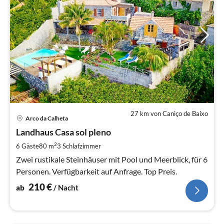
27 km von Caniço de Baixo
Pre
Arco da Calheta
ab
2
Landhaus Casa sol pleno
pr
2
6 Gäste
80 m
3
Schlafzimmer
Na
Zwei rustikale Steinhäuser mit Pool und Meerblick, für 6
Personen. Verfügbarkeit auf Anfrage. Top Preis.
210
€
ab
/ Nacht