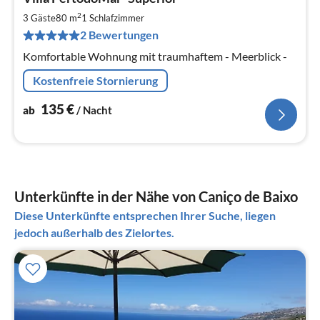
ab
1
2
3 Gäste
80 m
1
Schlafzimmer
pr
2 Bewertungen
Na
Komfortable Wohnung mit traumhaftem - Meerblick -
Kostenfreie Stornierung
135
€
ab
/ Nacht
Unterkünfte in der Nähe von Caniço de Baixo
Diese Unterkünfte entsprechen Ihrer Suche, liegen
jedoch außerhalb des Zielortes.