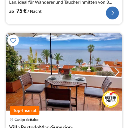
Lan, ideal für Wanderer und Taucher inmitten von 3
Tauchbasen
75
€
ab
/ Nacht
Top-Inserat
Caniço de Baixo
Pre
Villa PertodoMar -Superior-