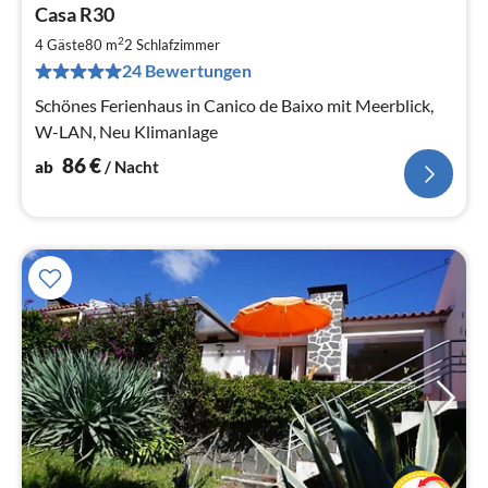
Pre
Casa R30
ab
8
2
4 Gäste
80 m
2
Schlafzimmer
pr
24 Bewertungen
Na
Schönes Ferienhaus in Canico de Baixo mit Meerblick,
W-LAN, Neu Klimanlage
86
€
ab
/ Nacht