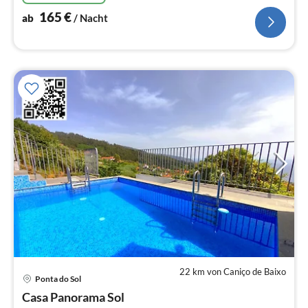
165
€
ab
/ Nacht
22 km von Caniço de Baixo
Pre
Ponta do Sol
ab
1
Casa Panorama Sol