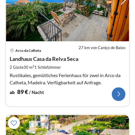
27 km von Caniço de Baixo
Pre
Arco da Calheta
ab
8
Landhaus Casa da Relva Seca
pr
2
2 Gäste
30 m
1
Schlafzimmer
Na
Rustikales, gemütliches Ferienhaus für zwei in Arco da
Calheta, Madeira. Verfügbarkeit auf Anfrage.
89
€
ab
/ Nacht