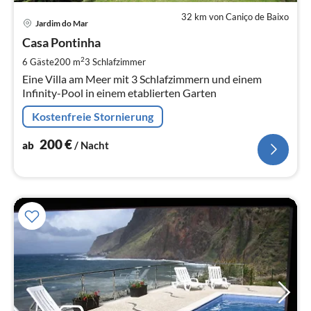
32 km von Caniço de Baixo
Pre
Jardim do Mar
ab
2
Casa Pontinha
pr
2
6 Gäste
200 m
3
Schlafzimmer
Na
Eine Villa am Meer mit 3 Schlafzimmern und einem
Infinity-Pool in einem etablierten Garten
Kostenfreie Stornierung
200
€
ab
/ Nacht