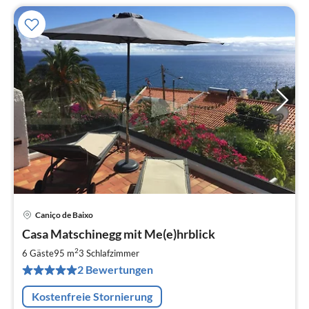
Caniço de Baixo
Pre
Casa Matschinegg mit Me(e)hrblick
ab
1
2
6 Gäste
95 m
3
Schlafzimmer
pr
2 Bewertungen
Na
Kostenfreie Stornierung