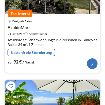
Top-Inserat
Pre
Caniço de Baixo
ab
9
AzuldoMar
pr
2
2 Gäste
39 m
1
Schlafzimmer
Na
AzuldoMar: Ferienwohnung für 2 Personen in Caniço de
Baixo, 39 m², 1 Zimmer.
Kostenfreie Stornierung
92
€
ab
/ Nacht