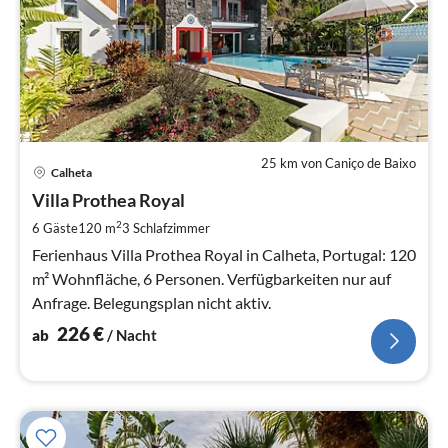
25 km von Caniço de Baixo
Pre
Calheta
ab
2
Villa Prothea Royal
pr
2
6 Gäste
120 m
3
Schlafzimmer
Na
Ferienhaus Villa Prothea Royal in Calheta, Portugal: 120
m² Wohnfläche, 6 Personen. Verfügbarkeiten nur auf
Anfrage. Belegungsplan nicht aktiv.
226
€
ab
/ Nacht