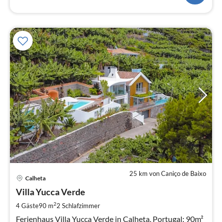
25 km von Caniço de Baixo
Pre
Calheta
ab
2
Villa Yucca Verde
pr
2
4 Gäste
90 m
2
Schlafzimmer
Na
Ferienhaus Villa Yucca Verde in Calheta, Portugal: 90m²