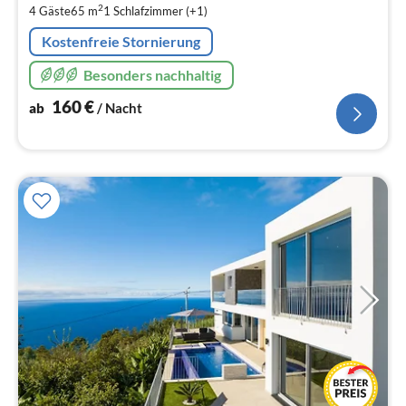
pr
2
4 Gäste
65 m
1
Schlafzimmer (+1)
Na
Kostenfreie Stornierung
Besonders nachhaltig
160
€
ab
/ Nacht