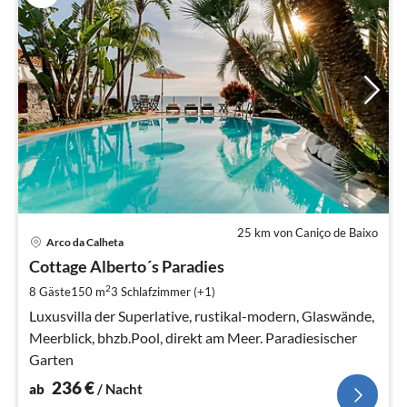
25 km von Caniço de Baixo
Pre
Arco da Calheta
ab
2
Cottage Alberto´s Paradies
pr
2
8 Gäste
150 m
3
Schlafzimmer (+1)
Na
Luxusvilla der Superlative, rustikal-modern, Glaswände,
Meerblick, bhzb.Pool, direkt am Meer. Paradiesischer
Garten
236
€
ab
/ Nacht