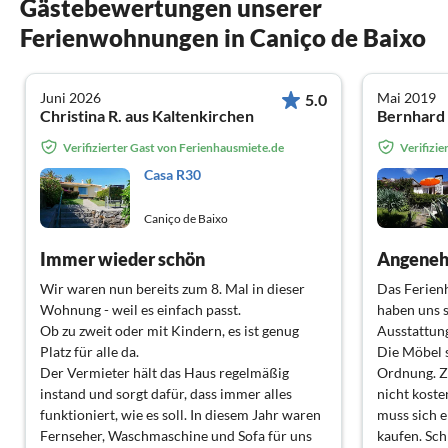
Gästebewertungen unserer
Ferienwohnungen in Caniço de Baixo
Juni 2026
Mai 2019
5.0
Christina R. aus Kaltenkirchen
Bernhard 
Verifizierter Gast von Ferienhausmiete.de
Verifizi
Casa R30
Caniço de Baixo
Immer wieder schön
Angeneh
Wir waren nun bereits zum 8. Mal in dieser
Das Ferienh
Wohnung - weil es einfach passt.
haben uns s
Ob zu zweit oder mit Kindern, es ist genug
Ausstattun
Platz für alle da.
Die Möbel s
Der Vermieter hält das Haus regelmäßig
Ordnung. Z
instand und sorgt dafür, dass immer alles
nicht koste
funktioniert, wie es soll. In diesem Jahr waren
muss sich e
Fernseher, Waschmaschine und Sofa für uns
kaufen. Sc