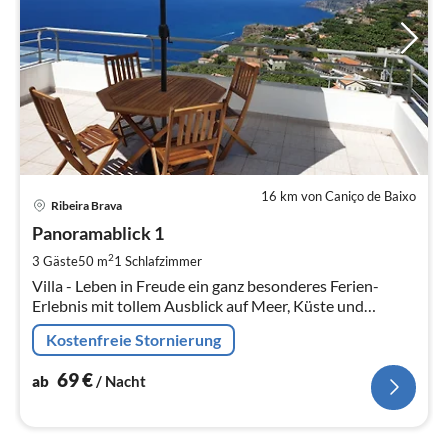
16 km von Caniço de Baixo
Pre
Ribeira Brava
ab
6
Panoramablick 1
pr
2
3 Gäste
50 m
1
Schlafzimmer
Na
Villa - Leben in Freude ein ganz besonderes Ferien-
Erlebnis mit tollem Ausblick auf Meer, Küste und
Bananenplantagen dazu noch eine große Gartenanlage
Kostenfreie Stornierung
mit Grillplatz/Feuerstelle!
69
€
ab
/ Nacht