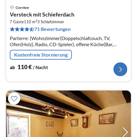
Corrèze
Pre
Versteck mit Schieferdach
ab
2
1
7 Gäste
110 m
3
Schlafzimmer
71 Bewertungen
pr
Na
Parterre: (Wohnzimmer(Doppelschlafcouch, TV,
Ofen(Holz), Radio, CD-Spieler), offene Küche(Bar,
Wasserkocher, Toaster, Kochherd(4 Kochplatten, Gas)
Kostenfreie Stornierung
110
€
ab
/ Nacht