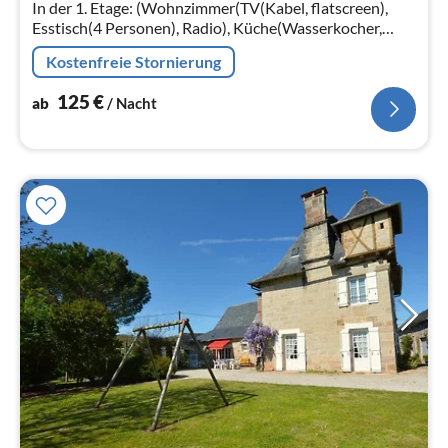
Na
In der 1. Etage: (Wohnzimmer(TV(Kabel, flatscreen),
Esstisch(4 Personen), Radio), Küche(Wasserkocher,
Toaster, Kochherd(4 Kochplatten, Gas)
Kostenfreie Stornierung
125
€
ab
/ Nacht