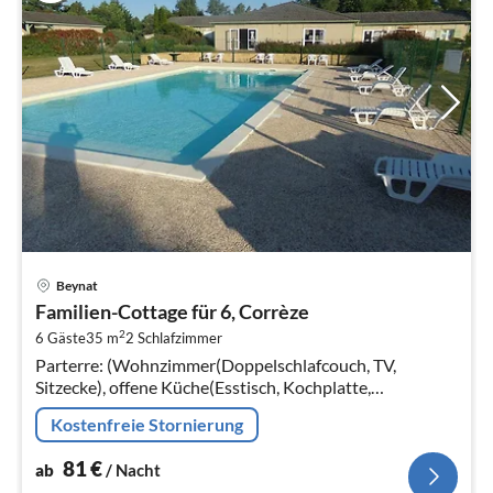
Pre
Beynat
ab
Familien-Cottage für 6, Corrèze
8
2
6 Gäste
35 m
2
Schlafzimmer
pr
Parterre: (Wohnzimmer(Doppelschlafcouch, TV,
Na
Sitzecke), offene Küche(Esstisch, Kochplatte,
Wasserkocher, Toaster, Dunstabzugshaube,
Kostenfreie Stornierung
Kaffeemaschine, Mikrowelle, Spülmaschine, Kühl-/...
81
€
ab
/ Nacht