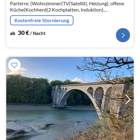
Na
Parterre: (Wohnzimmer(TV(Satellit), Heizung), offene
Küche(Kochherd(2 Kochplatten, Induktion),
Kaffeemaschine(Filter), Backofen,
Kostenfreie Stornierung
Kühl-/Gefrierkombination)
30
€
ab
/ Nacht