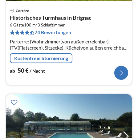
Corrèze
Pre
Historisches Turmhaus in Brignac
ab
2
5
6 Gäste
100 m
3
Schlafzimmer
74 Bewertungen
pr
Na
Parterre: (Wohnzimmer(von außen erreichbar)
(TV(Flatscreen), Sitzecke), Küche(von außen erreichbar)
(Wasserkocher, Toaster, Kochherd(Gas),
Kostenfreie Stornierung
Kaffeemaschine(Filter)
50
€
ab
/ Nacht