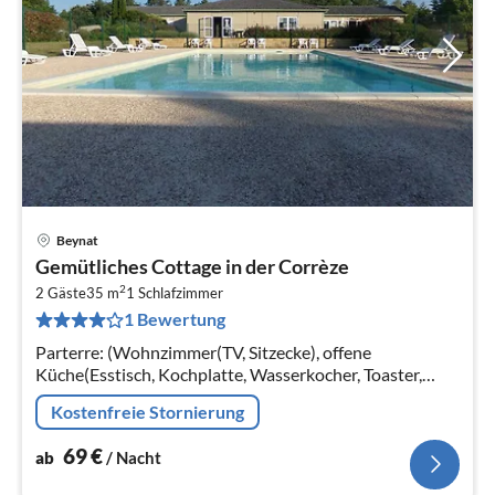
Beynat
Pre
Gemütliches Cottage in der Corrèze
ab
2
6
2 Gäste
35 m
1
Schlafzimmer
1 Bewertung
pr
Na
Parterre: (Wohnzimmer(TV, Sitzecke), offene
Küche(Esstisch, Kochplatte, Wasserkocher, Toaster,
Dunstabzugshaube, Kaffeemaschine, Mikrowelle,
Kostenfreie Stornierung
Spülmaschine, Kühl-/Gefrierkombination,...
69
€
ab
/ Nacht