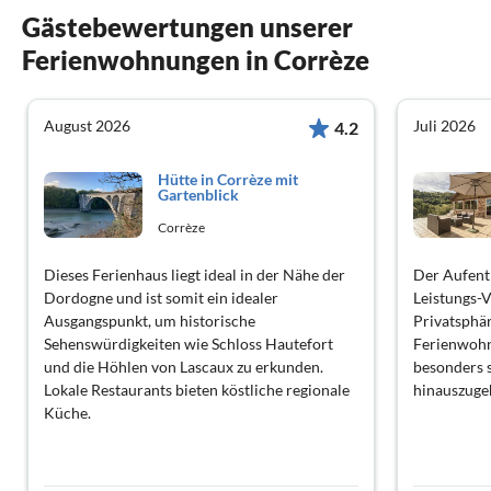
Gästebewertungen unserer
Ferienwohnungen in Corrèze
August 2026
Juli 2026
4.2
Hütte in Corrèze mit
Gartenblick
Corrèze
Dieses Ferienhaus liegt ideal in der Nähe der
Der Aufenth
Dordogne und ist somit ein idealer
Leistungs-V
Ausgangspunkt, um historische
Privatsphär
Sehenswürdigkeiten wie Schloss Hautefort
Ferienwohn
und die Höhlen von Lascaux zu erkunden.
besonders 
Lokale Restaurants bieten köstliche regionale
hinauszuge
Küche.