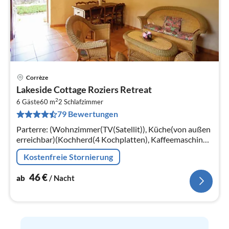
Corrèze
Pre
Lakeside Cottage Roziers Retreat
ab
2
4
6 Gäste
60 m
2
Schlafzimmer
79 Bewertungen
pr
Na
Parterre: (Wohnzimmer(TV(Satellit)), Küche(von außen
erreichbar)(Kochherd(4 Kochplatten), Kaffeemaschine,
Backofen, Mikrowelle, Spülmaschine,
Kostenfreie Stornierung
Kühl-/Gefrierkombination)
46
€
ab
/ Nacht