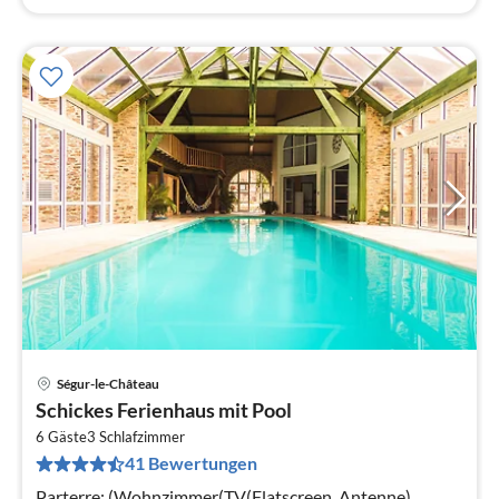
Ségur-le-Château
Pre
Schickes Ferienhaus mit Pool
ab
1
6 Gäste
3
Schlafzimmer
41 Bewertungen
pr
Na
Parterre: (Wohnzimmer(TV(Flatscreen, Antenne),