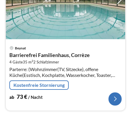
Pre
Beynat
ab
Barrierefrei Familienhaus, Corrèze
7
2
4 Gäste
35 m
2
Schlafzimmer
pr
Parterre: (Wohnzimmer(TV, Sitzecke), offene
Na
Küche(Esstisch, Kochplatte, Wasserkocher, Toaster,
Dunstabzugshaube, Kaffeemaschine, Mikrowelle,
Kostenfreie Stornierung
Spülmaschine, Kühl-/Gefrierkombination,...
73
€
ab
/ Nacht