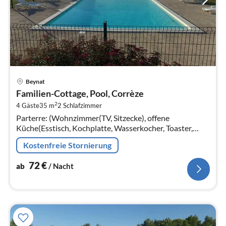
Pre
Beynat
ab
Familien-Cottage, Pool, Corrèze
7
2
4 Gäste
35 m
2
Schlafzimmer
pr
Parterre: (Wohnzimmer(TV, Sitzecke), offene
Na
Küche(Esstisch, Kochplatte, Wasserkocher, Toaster,
Dunstabzugshaube, Kaffeemaschine, Mikrowelle,
Kostenfreie Stornierung
Spülmaschine, Kühl-/Gefrierkombination,...
72
€
ab
/ Nacht