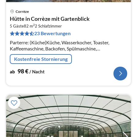
Corrèze
Pre
Hütte in Corrèze mit Gartenblick
ab
2
9
5 Gäste
82 m
2
Schlafzimmer
23 Bewertungen
pr
Na
Parterre: (Küche(Küche, Wasserkocher, Toaster,
Kaffeemaschine, Backofen, Spülmaschine,
Kühl-/Gefrierkombination),
Kostenfreie Stornierung
Wohn/Esszimmer(TV(Deutsch Fernsehsender))
98
€
ab
/ Nacht