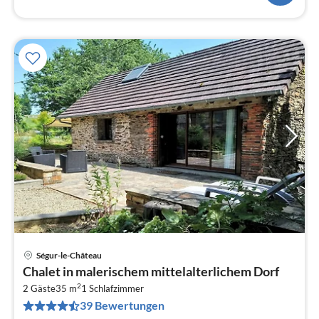
Ségur-le-Château
Pre
Chalet in malerischem mittelalterlichem Dorf
ab
2
3
2 Gäste
35 m
1
Schlafzimmer
39 Bewertungen
pr