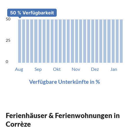
50
25
0
Aug
Sep
Okt
Nov
Dez
Jan
Verfügbare Unterkünfte in %
Ferienhäuser & Ferienwohnungen in
Corrèze