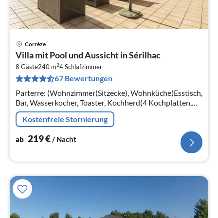
Corrèze
Pre
Villa mit Pool und Aussicht in Sérilhac
ab
2
2
8 Gäste
240 m
4
Schlafzimmer
67 Bewertungen
pr
Na
Parterre: (Wohnzimmer(Sitzecke), Wohnküche(Esstisch,
Bar, Wasserkocher, Toaster, Kochherd(4 Kochplatten,
Gas)
Kostenfreie Stornierung
219
€
ab
/ Nacht