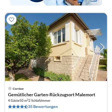
Corrèze
Pre
Gemütlicher Garten-Rückzugsort Malemort
ab
2
1
4 Gäste
50 m
2
Schlafzimmer
35 Bewertungen
pr