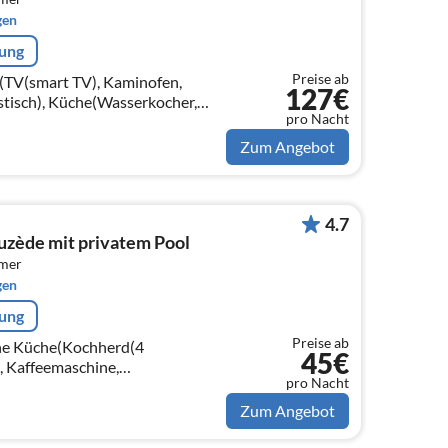
gen
rung
Preise ab
(TV(smart TV), Kaminofen,
127€
stisch), Küche(Wasserkocher,
pro Nacht
stabzugshaube, Kaffeemaschine,
pülma...
Zum Angebot
4.7
ouzède mit privatem Pool
mmer
gen
rung
Preise ab
ene Küche(Kochherd(4
45€
, Kaffeemaschine,
pro Nacht
i-Mikrowelle, Spülmaschine,
on)
Zum Angebot