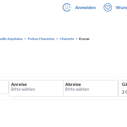
Anmelden
Wuns
elle-Aquitaine
Poitou Charentes
Charente
Ecuras
Anreise
Abreise
Gä
2 