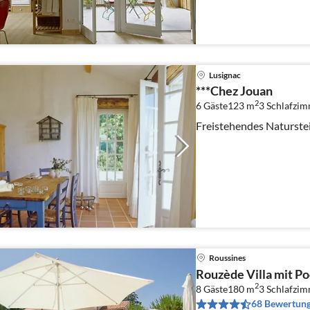
Lusignac
***Chez Jouan
2
6 Gäste
123 m
3
Schlafzi
Freistehendes Naturste
Roussines
Rouzède Villa mit Po
2
8 Gäste
180 m
3
Schlafzi
68 Bewertun