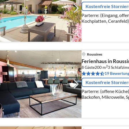
Kostenfreie Stornie
Parterre: (Eingang, off
Kochplatten, Ceranfeld),
Kombi-Mikrowelle, Spü
Kühl-/Gefrierkombinati
Roussines
Ferienhaus in Roussi
2
8 Gäste
200 m
3
Schlafzi
19 Bewertun
Kostenfreie Stornie
Parterre: (offene Küche
Backofen, Mikrowelle, 
Kühl-/Gefrierkombinati