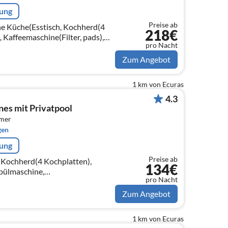
rung
Preise ab
ene Küche(Esstisch, Kochherd(4
218€
 Kaffeemaschine(Filter, pads),
pro Nacht
lmaschine,
on)
Zum Angebot
1 km von Ecuras
4.3
nes mit Privatpool
mmer
gen
rung
Preise ab
(Kochherd(4 Kochplatten),
134€
Spülmaschine,
pro Nacht
on)
Zum Angebot
1 km von Ecuras