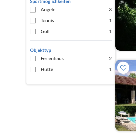
Sportmöglichkeiten
Angeln
3
Tennis
1
Golf
1
Objekttyp
Ferienhaus
2
Hütte
1