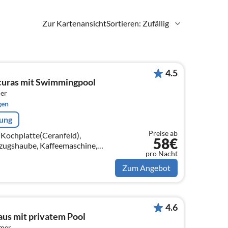
Zur Kartenansicht
Sortieren: Zufällig
4.5
curas mit Swimmingpool
er
gen
rung
Preise ab
(Kochplatte(Ceranfeld),
58€
zugshaube, Kaffeemaschine,
pro Nacht
ne, Kühl-/Gefrierkombination)
Zum Angebot
4.6
us mit privatem Pool
mmer