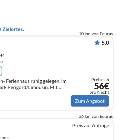
 Zielortes.
10 km von Ecuras
5.0
er
en
Preise ab
 Ferienhaus ruhig gelegen, im
56€
rk Perigord/Limousin. Mit
pro Nacht
rig zu vermieten.
Zum Angebot
36 km von Ecuras
Preis auf Anfrage
immer