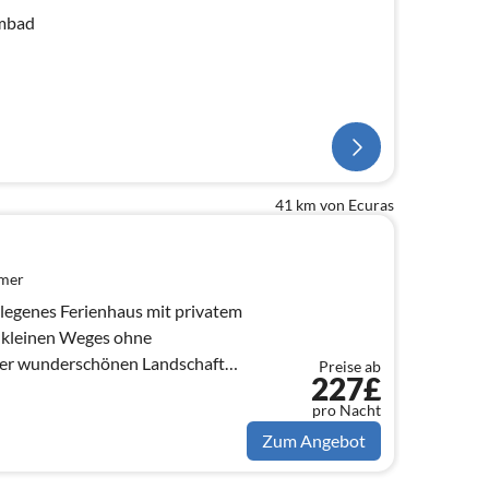
mbad
41 km von Ecuras
mmer
elegenes Ferienhaus mit privatem
s kleinen Weges ohne
der wunderschönen Landschaft
Preise ab
227£
pro Nacht
Zum Angebot