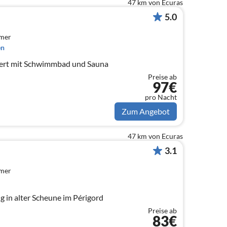
47 km von Ecuras
5.0
mmer
en
dert mit Schwimmbad und Sauna
Preise ab
97€
pro Nacht
Zum Angebot
47 km von Ecuras
3.1
mmer
 in alter Scheune im Périgord
Preise ab
83€