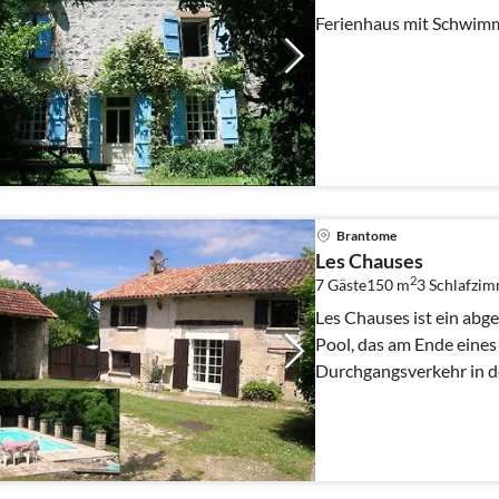
Ferienhaus mit Schwim
Brantome
Les Chauses
2
7 Gäste
150 m
3
Schlafzi
Les Chauses ist ein abg
Pool, das am Ende eine
Durchgangsverkehr in 
der Dordogne liegt.