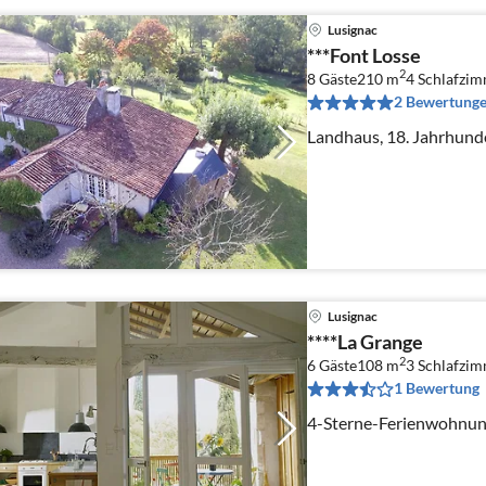
Lusignac
***Font Losse
2
8 Gäste
210 m
4
Schlafzi
2 Bewertung
Landhaus, 18. Jahrhun
Lusignac
****La Grange
2
6 Gäste
108 m
3
Schlafzi
1 Bewertung
4-Sterne-Ferienwohnung