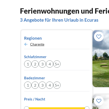
Ferienwohnungen und Ferie
3 Angebote für Ihren Urlaub in Ecuras
Regionen
Charente
Schlafzimmer
1
2
3
4
5+
Badezimmer
1
2
3
4
5+
Preis / Nacht