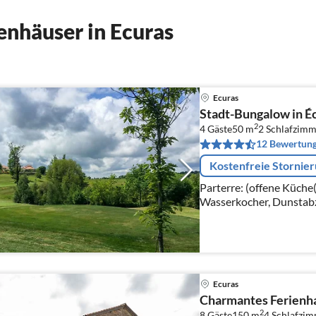
nhäuser in Ecuras
Ecuras
Stadt-Bungalow in É
2
4 Gäste
50 m
2
Schlafzimm
12 Bewertun
Kostenfreie Stornie
Parterre: (offene Küche
Wasserkocher, Dunstab
Mikrowelle, Spülmaschi
Ecuras
Charmantes Ferienha
2
8 Gäste
150 m
4
Schlafzi