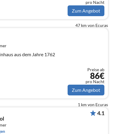
pro Nacht
Zum Angebot
47 km von Ecuras
mmer
inhaus aus dem Jahre 1762
Preise ab
86€
pro Nacht
Zum Angebot
1 km von Ecuras
4.1
ol
mmer
gen