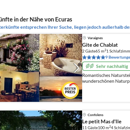
nfte in der Nähe von Ecuras
erkünfte entsprechen Ihrer Suche, liegen jedoch außerhalb des
Varaignes
Gite de Chablat
2
2 Gäste
65 m
1
Schlafzimm
9 Bewertung
Sehr nachhaltig
Romantisches Naturstein-
wunderschönen Naturpa
eigenem Garten, ganzjäh
Confolens
Le petit Mas d'Ile
2
11 Gäste
100 m
4
Schlafz