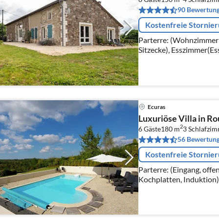
90 Bewertun
Kostenfreie Stornie
Parterre: (Wohnzimmer
Sitzecke), Esszimmer(Es
Toaster, Kochherd, Dun
Backofen, Mikrowelle, S
Ecuras
Luxuriöse Villa in R
2
6 Gäste
180 m
3
Schlafzi
56 Bewertun
Kostenfreie Stornie
Parterre: (Eingang, off
Kochplatten, Induktion)
Espressomaschine, Komb
Kühl-/Gefrierkombinati