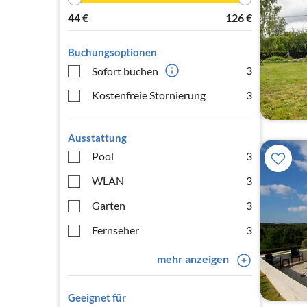
44
€
126
€
Buchungsoptionen
3
Sofort buchen
Kostenfreie Stornierung
3
Ausstattung
Pool
3
WLAN
3
Garten
3
Fernseher
3
mehr anzeigen
Geeignet für