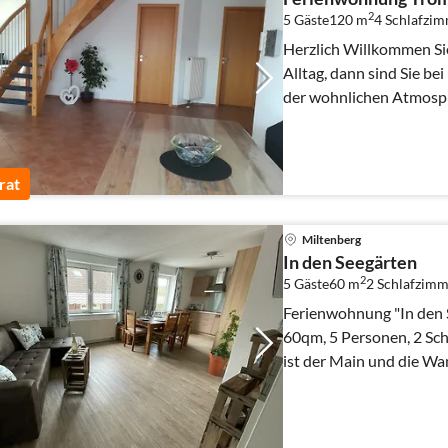
2
5 Gäste
120 m
4
Schlafzi
Herzlich Willkommen Sie brauchen eine Auszeit vom
Alltag, dann sind Sie bei uns richtig. 
der wohnlichen Atmosp
verzaubern.
rat
Miltenberg
In den Seegärten
2
5 Gäste
60 m
2
Schlafzimm
Ferienwohnung "In den 
60qm, 5 Personen, 2 Schlafzimmer ! In wenigen Minuten
ist der Main und die Wa
Tolle Ausstattung.