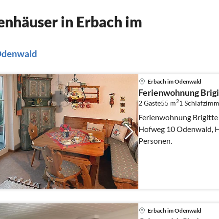
nhäuser in Erbach im
 Odenwald
Erbach im Odenwald
Ferienwohnung Brigi
2
2 Gäste
55 m
1
Schlafzimm
Ferienwohnung Brigitte 
Hofweg 10 Odenwald, Hessen: 55 m², 1 Zimmer, max. 2
Personen.
Erbach im Odenwald