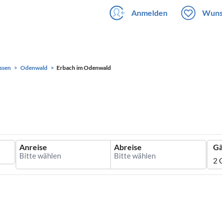
Anmelden
Wuns
ssen
Odenwald
Erbach im Odenwald
Anreise
Abreise
Gä
2 