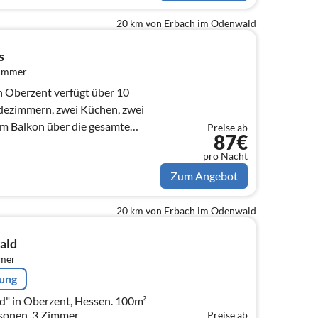
20 km von Erbach im Odenwald
s
zimmer
ezimmern, zwei Küchen, zwei
em Balkon über die gesamte
Preise ab
87€
pro Nacht
Zum Angebot
20 km von Erbach im Odenwald
ald
mmer
rung
" in Oberzent, Hessen. 100m²
sonen, 3 Zimmer.
Preise ab