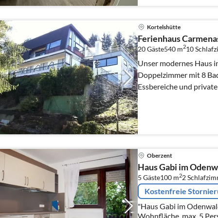
Kortelshütte
Ferienhaus Carmena
2
20 Gäste
540 m
10
Schlaf
Unser modernes Haus in Oberzent verfügt über 10
Doppelzimmer mit 8 Bad
Essbereiche und privat
Hausbreite
Oberzent
Haus Gabi im Odenw
2
5 Gäste
100 m
2
Schlafzi
Kostenfreie Stornie
"Haus Gabi im Odenwald
Wohnfläche, max. 5 Per