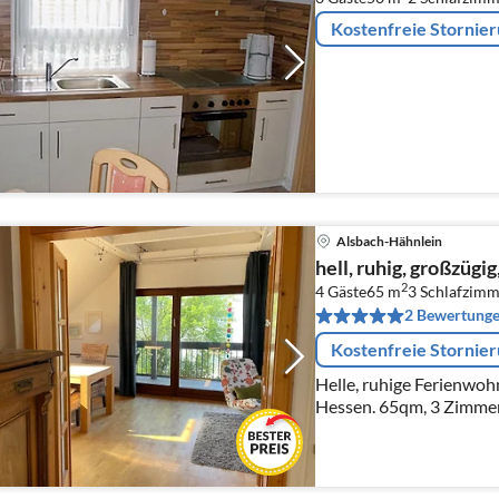
Kostenfreie Stornie
Alsbach-Hähnlein
hell, ruhig, großzügi
2
4 Gäste
65 m
3
Schlafzimm
2 Bewertung
Kostenfreie Stornie
Helle, ruhige Ferienwoh
Hessen. 65qm, 3 Zimmer,