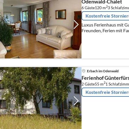
Odenwald-Chalet
2
6 Gäste
120 m
3
Schlafzi
Kostenfreie Stornie
Luxus Ferienhaus mit Ga
Freunden, Ferien mit Fa
Erbach im Odenwald
Ferienhof Günterfür
2
2 Gäste
55 m
1
Schlafzimm
Kostenfreie Stornie