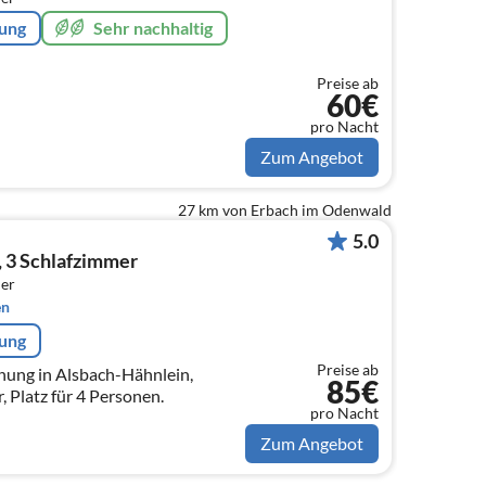
rung
Sehr nachhaltig
Preise ab
60€
pro Nacht
Zum Angebot
27 km von Erbach im Odenwald
5.0
g, 3 Schlafzimmer
er
en
rung
Preise ab
nung in Alsbach-Hähnlein,
85€
 Platz für 4 Personen.
pro Nacht
Zum Angebot