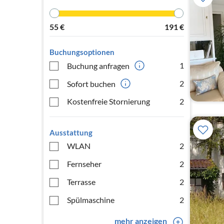
55
€
191
€
Buchungsoptionen
1
Buchung anfragen
2
Sofort buchen
Kostenfreie Stornierung
2
Ausstattung
WLAN
2
Fernseher
2
Terrasse
2
Spülmaschine
2
mehr anzeigen