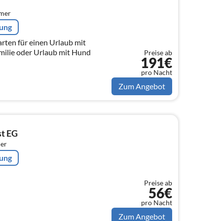
mmer
rung
rten für einen Urlaub mit
milie oder Urlaub mit Hund
Preise ab
191€
pro Nacht
Zum Angebot
st EG
er
rung
Preise ab
56€
pro Nacht
Zum Angebot