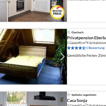
Eberbach
Privatpension Eberb
2
5 Gäste
90 m
4
Schlafzimm
1 Bewertung
Gemütliche Ferien-Zimm
Seeheim-Jugenheim
Casa Sonja
2
3 Gäste
50 m
2
Schlafzimm