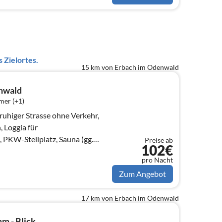
 Zielortes.
15 km von Erbach im Odenwald
nwald
mer (+1)
uhiger Strasse ohne Verkehr,
 Loggia für
 PKW-Stellplatz, Sauna (gg.
Preise ab
102€
pro Nacht
Zum Angebot
17 km von Erbach im Odenwald
m - Blick