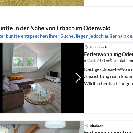
nfte in der Nähe von Erbach im Odenwald
erkünfte entsprechen Ihrer Suche, liegen jedoch außerhalb des
Lützelbach
Ferienwohnung Ode
2
5 Gäste
100 m
2
Schlafzim
Dachgeschoss-FeWo in r
Ausrichtung nach Süden,
Wildtierbeobachtungen,
Aufpreis)
Rimbach
Ferienwohnung Trom