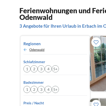
Ferienwohnungen und Ferie
Odenwald
3 Angebote für Ihren Urlaub in Erbach im
Regionen
Odenwald
Schlafzimmer
1
2
3
4
5+
Badezimmer
1
2
3
4
5+
Preis / Nacht