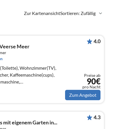
Zur Kartenansicht
Sortieren: Zufällig
4.0
n Veerse Meer
mmer
en
e(Toilette), Wohnzimmer(TV),
her, Kaffeemaschine(cups),
Preise ab
90€
lmaschine,
pro Nacht
Kühl-/Gefrierkombination)) In der 1.
Zum Angebot
4.3
mit eigenem Garten in...
mmer