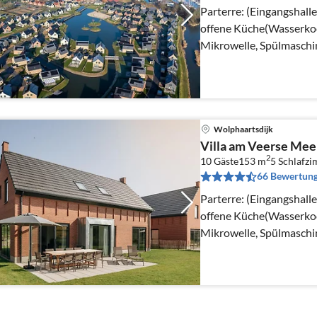
Parterre: (Eingangshall
offene Küche(Wasserkoc
Mikrowelle, Spülmaschi
Wolphaartsdijk
Villa am Veerse Mee
2
10 Gäste
153 m
5
Schlafz
66 Bewertun
Parterre: (Eingangshall
offene Küche(Wasserkoc
Mikrowelle, Spülmaschi