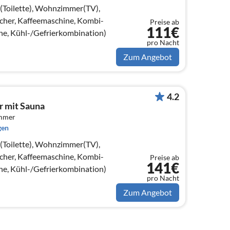
e(Toilette), Wohnzimmer(TV),
her, Kaffeemaschine, Kombi-
Preise ab
111€
ne, Kühl-/Gefrierkombination)
pro Nacht
Zum Angebot
4.2
r mit Sauna
immer
gen
e(Toilette), Wohnzimmer(TV),
her, Kaffeemaschine, Kombi-
Preise ab
141€
ne, Kühl-/Gefrierkombination)
pro Nacht
Zum Angebot