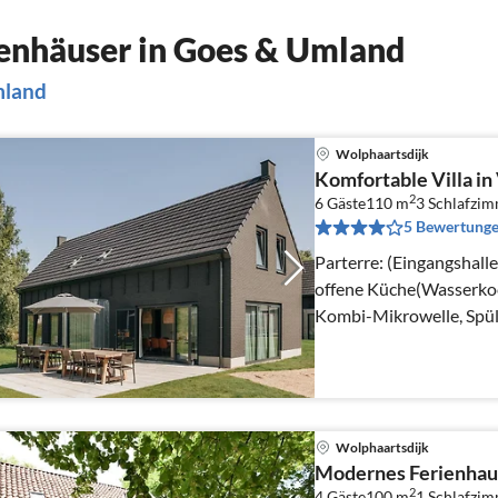
enhäuser in Goes & Umland
mland
Wolphaartsdijk
Komfortable Villa i
2
6 Gäste
110 m
3
Schlafzi
5 Bewertung
Parterre: (Eingangshall
offene Küche(Wasserkoc
Kombi-Mikrowelle, Spü
Wolphaartsdijk
Modernes Ferienhaus 
2
4 Gäste
100 m
1
Schlafzi