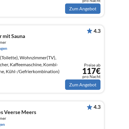
pro Nacht
Zum Angebot
4.3
r mit Sauna
mmer
ngen
e(Toilette), Wohnzimmer(TV),
her, Kaffeemaschine, Kombi-
Preise ab
117€
ne, Kühl-/Gefrierkombination)
pro Nacht
Zum Angebot
4.3
es Veerse Meers
mmer
gen