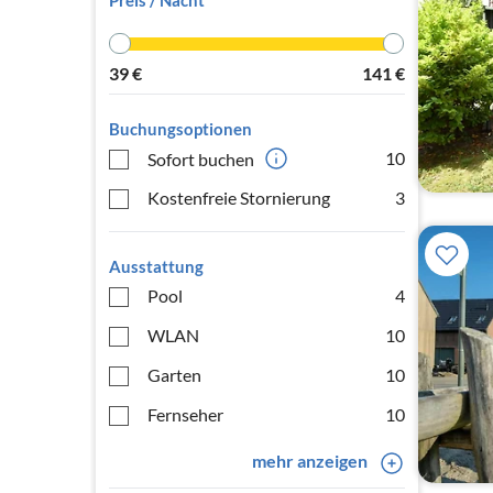
Preis / Nacht
39
€
141
€
Buchungsoptionen
10
Sofort buchen
Kostenfreie Stornierung
3
Ausstattung
Pool
4
WLAN
10
Garten
10
Fernseher
10
mehr anzeigen