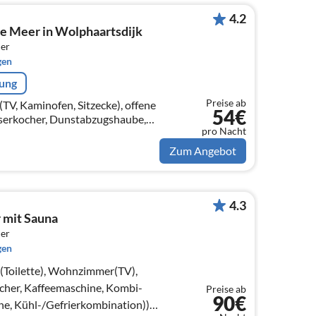
4.2
e Meer in Wolphaartsdijk
er
gen
rung
Preise ab
V, Kaminofen, Sitzecke), offene
54€
serkocher, Dunstabzugshaube,
pro Nacht
, Kühl-/Gefrierkombination),
tt)
Zum Angebot
4.3
 mit Sauna
er
gen
e(Toilette), Wohnzimmer(TV),
her, Kaffeemaschine, Kombi-
Preise ab
90€
ne, Kühl-/Gefrierkombination))