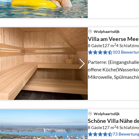
In der 1.
Wolphaartsdijk
Villa am Veerse Mee
2
8 Gäste
127 m
4
Schlafzi
103 Bewertu
Parterre: (Eingangshall
offene Küche(Wasserkoc
Mikrowelle, Spülmaschi
Wolphaartsdijk
Schöne Villa Nähe d
2
8 Gäste
127 m
4
Schlafzi
73 Bewertun