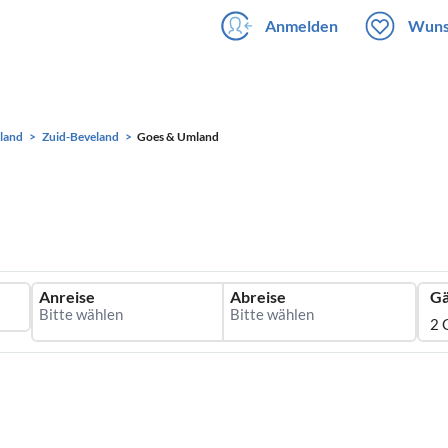
Anmelden
Wuns
land
Zuid-Beveland
Goes & Umland
Anreise
Abreise
Gä
2 