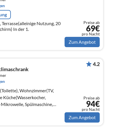
gen
rung
Preise ab
, Terrasse(alleinige Nutzung, 20
69€
m2), Parkplatz, Sonnenschirm) In der 1.
pro Nacht
Zum Angebot
4.2
klimaschrank
mmer
gen
e(Toilette), Wohnzimmer(TV,
fene Küche(Wasserkocher,
Preise ab
94€
Mikrowelle, Spülmaschine,
pro Nacht
on)
Zum Angebot