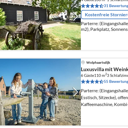
31 Bewertun
Kostenfreie Stornie
Parterre: (Eingangshalle
Wolphaartsdijk
Luxusvilla mit Wein
2
6 Gäste
110 m
3
Schlafzi
55 Bewertun
Parterre: (Eingangshall
Esstisch, Sitzecke), of
Kaffeemaschine, Kombi-
Kühl-/Gefrierkombinati