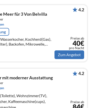
4.2
 Meer für 3 Von Belvilla
er
gen
rung
Preise ab
e(Wasserkocher, Kochherd(Gas),
40€
lter), Backofen, Mikrowelle,
pro Nacht
frierkombination)
Zum Angebot
4.2
r mit moderner Ausstattung
er
gen
e(Toilette), Wohnzimmer(TV),
her, Kaffeemaschine(cups),
Preise ab
84€
lmaschine,