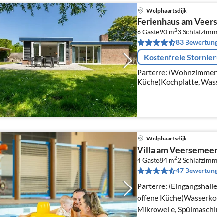
Wolphaartsdijk
Ferienhaus am Veers
2
6 Gäste
90 m
3
Schlafzimm
83 Bewertun
Kostenfreie Stornie
Parterre: (Wohnzimmer(T
Küche(Kochplatte, Was
Backofen, Spülmaschine
Schlafzimmer(Doppelbe
Wolphaartsdijk
Villa am Veersemeer
2
4 Gäste
84 m
2
Schlafzimm
47 Bewertun
Parterre: (Eingangshall
offene Küche(Wasserkoc
Mikrowelle, Spülmaschi