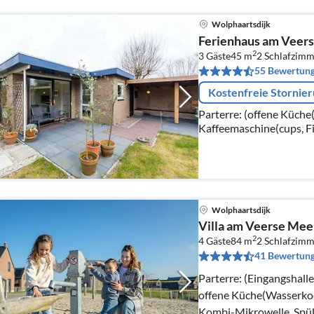
Wolphaartsdijk
Ferienhaus am Veerse
2
3 Gäste
45 m
2
Schlafzimm
55 Bewertun
Kostenfreie Stornie
Parterre: (offene Küch
Kaffeemaschine(cups, Fi
Spülmaschine, Kühl-/Ge
Wolphaartsdijk
Villa am Veerse Mee
2
4 Gäste
84 m
2
Schlafzimm
41 Bewertun
Parterre: (Eingangshall
offene Küche(Wasserkoc
Kombi-Mikrowelle, Spü