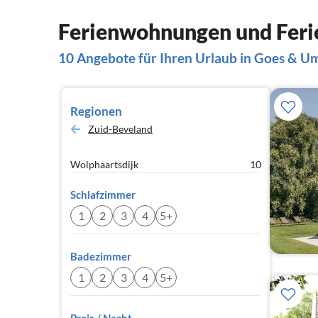
Ferienwohnungen und Feri
10 Angebote für Ihren Urlaub in Goes & U
Regionen
Zuid-Beveland
Wolphaartsdijk
10
Schlafzimmer
1
2
3
4
5+
Badezimmer
1
2
3
4
5+