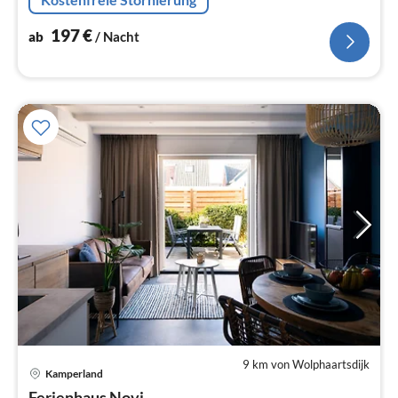
segelboot
197
€
ab
/ Nacht
9 km von Wolphaartsdijk
Pre
Kamperland
ab
Ferienhaus Novi