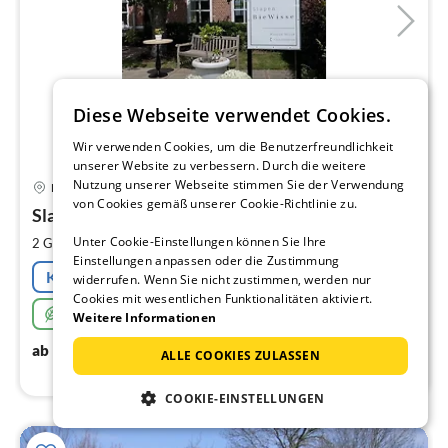
Diese Webseite verwendet Cookies.
Wir verwenden Cookies, um die Benutzerfreundlichkeit
unserer Website zu verbessern. Durch die weitere
9 km von Wolphaartsdijk
Pre
Nutzung unserer Webseite stimmen Sie der Verwendung
Kamperland
ab
von Cookies gemäß unserer Cookie-Richtlinie zu.
1
Slapen bie Wisse
pr
Unter Cookie-Einstellungen können Sie Ihre
2
2 Gäste
100 m
1
Schlafzimmer
Na
Einstellungen anpassen oder die Zustimmung
Kostenfreie Stornierung
widerrufen. Wenn Sie nicht zustimmen, werden nur
Cookies mit wesentlichen Funktionalitäten aktiviert.
Sehr nachhaltig
Weitere Informationen
125
€
ab
/ Nacht
ALLE COOKIES ZULASSEN
COOKIE-EINSTELLUNGEN