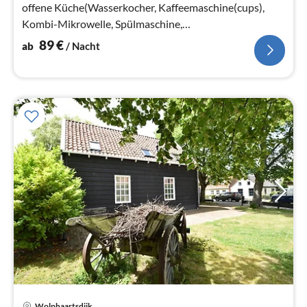
offene Küche(Wasserkocher, Kaffeemaschine(cups),
Kombi-Mikrowelle, Spülmaschine,
Kühl-/Gefrierkombination)) In der 1.
89
€
ab
/ Nacht
Wolphaartsdijk