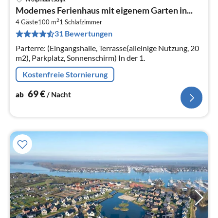
Pre
Modernes Ferienhaus mit eigenem Garten in...
ab
2
6
4 Gäste
100 m
1
Schlafzimmer
31 Bewertungen
pr
Na
Parterre: (Eingangshalle, Terrasse(alleinige Nutzung, 20
m2), Parkplatz, Sonnenschirm) In der 1.
Kostenfreie Stornierung
69
€
ab
/ Nacht