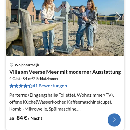
Wolphaartsdijk
Pre
Villa am Veerse Meer mit moderner Ausstattung
ab
2
8
4 Gäste
84 m
2
Schlafzimmer
41 Bewertungen
pr
Na
Parterre: (Eingangshalle(Toilette), Wohnzimmer(TV),
offene Küche(Wasserkocher, Kaffeemaschine(cups),
Kombi-Mikrowelle, Spülmaschine,
Kühl-/Gefrierkombination)) In der 1.
84
€
ab
/ Nacht