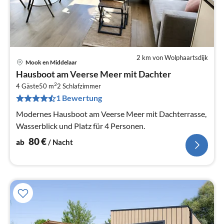
2 km von Wolphaartsdijk
Mook en Middelaar
Pre
Hausboot am Veerse Meer mit Dachter
ab
2
8
4 Gäste
50 m
2
Schlafzimmer
1 Bewertung
pr
Na
Modernes Hausboot am Veerse Meer mit Dachterrasse,
Wasserblick und Platz für 4 Personen.
80
€
ab
/ Nacht