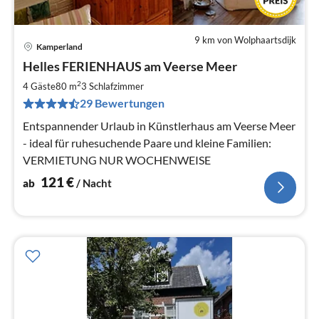
9 km von Wolphaartsdijk
Kamperland
Pre
Helles FERIENHAUS am Veerse Meer
ab
1
2
4 Gäste
80 m
3
Schlafzimmer
pr
29 Bewertungen
Na
Entspannender Urlaub in Künstlerhaus am Veerse Meer
- ideal für ruhesuchende Paare und kleine Familien:
VERMIETUNG NUR WOCHENWEISE
121
€
ab
/ Nacht