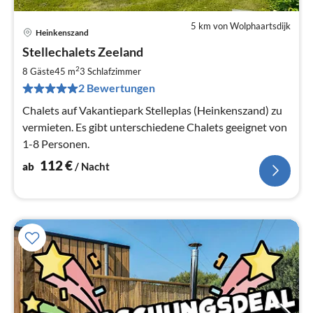
5 km von Wolphaartsdijk
Heinkenszand
Pre
Stellechalets Zeeland
ab
1
2
8 Gäste
45 m
3
Schlafzimmer
pr
2 Bewertungen
Na
Chalets auf Vakantiepark Stelleplas (Heinkenszand) zu
vermieten. Es gibt unterschiedene Chalets geeignet von
1-8 Personen.
112
€
ab
/ Nacht