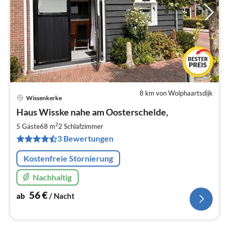
8 km von Wolphaartsdijk
Wissenkerke
Pre
Haus Wisske nahe am Oosterschelde,
ab
5
2
5 Gäste
68 m
2
Schlafzimmer
pr
3 Bewertungen
Na
Kostenfreie Stornierung
Nachhaltig
56
€
ab
/ Nacht