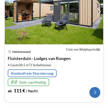
5 km von Wolphaartsdijk
Pre
Heinkenszand
ab
1
Fluisterduin - Lodges van Rongen
pr
2
4 Gäste
38.5 m
2
Schlafzimmer
Na
Kostenfreie Stornierung
Sehr nachhaltig
111
€
ab
/ Nacht