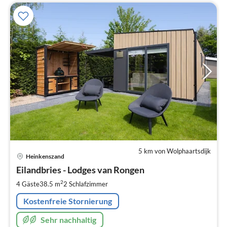
5 km von Wolphaartsdijk
Pre
Heinkenszand
ab
1
Eilandbries - Lodges van Rongen
pr
2
4 Gäste
38.5 m
2
Schlafzimmer
Na
Kostenfreie Stornierung
Sehr nachhaltig