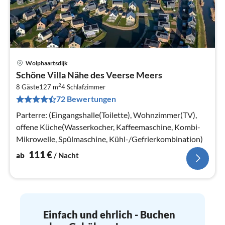
Wolphaartsdijk
Pre
Schöne Villa Nähe des Veerse Meers
ab
2
1
8 Gäste
127 m
4
Schlafzimmer
72 Bewertungen
pr
Na
Parterre: (Eingangshalle(Toilette), Wohnzimmer(TV),
offene Küche(Wasserkocher, Kaffeemaschine, Kombi-
Mikrowelle, Spülmaschine, Kühl-/Gefrierkombination)
111
€
ab
/ Nacht
Einfach und ehrlich - Buchen