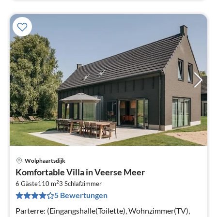
Wolphaartsdijk
Pre
Komfortable Villa in Veerse Meer
ab
2
9
6 Gäste
110 m
3
Schlafzimmer
5 Bewertungen
pr
Na
Parterre: (Eingangshalle(Toilette), Wohnzimmer(TV),