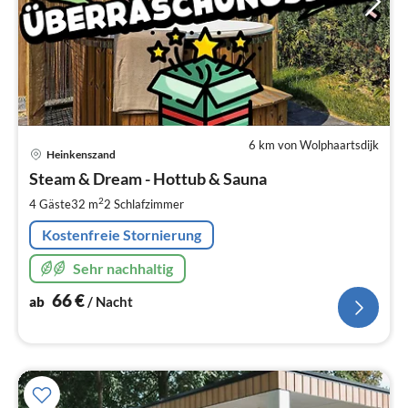
6 km von Wolphaartsdijk
Pre
Heinkenszand
ab
6
Steam & Dream - Hottub & Sauna
pr
2
4 Gäste
32 m
2
Schlafzimmer
Na
Kostenfreie Stornierung
Sehr nachhaltig
66
€
ab
/ Nacht