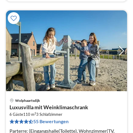
Wolphaartsdijk
Pre
Luxusvilla mit Weinklimaschrank
ab
2
9
6 Gäste
110 m
3
Schlafzimmer
55 Bewertungen
pr
Na
Parterre: (Eingangshalle(Toilette), Wohnzimmer(TV,