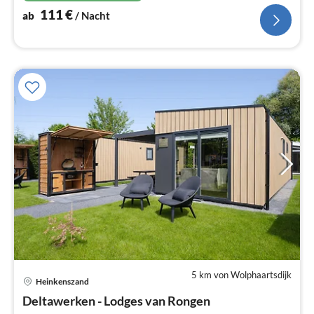
111
€
ab
/ Nacht
5 km von Wolphaartsdijk
Pre
Heinkenszand
ab
1
Deltawerken - Lodges van Rongen