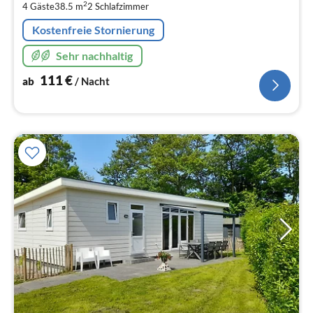
pr
2
4 Gäste
38.5 m
2
Schlafzimmer
Na
Kostenfreie Stornierung
Sehr nachhaltig
111
€
ab
/ Nacht