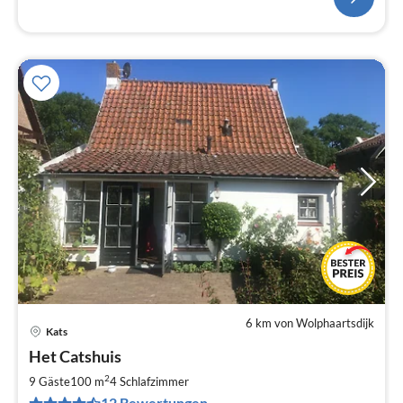
6 km von Wolphaartsdijk
Kats
Pre
Het Catshuis
ab
1
2
9 Gäste
100 m
4
Schlafzimmer
pr
12 Bewertungen