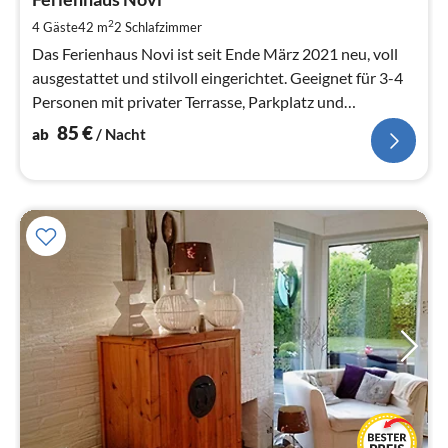
8
pr
2
4 Gäste
42 m
2
Schlafzimmer
Na
Das Ferienhaus Novi ist seit Ende März 2021 neu, voll
ausgestattet und stilvoll eingerichtet. Geeignet für 3-4
Personen mit privater Terrasse, Parkplatz und
überdachtem Fahrradschu
85
€
ab
/ Nacht