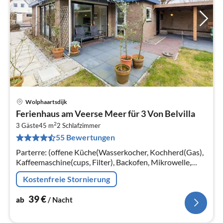
Wolphaartsdijk
Pre
Ferienhaus am Veerse Meer für 3 Von Belvilla
ab
2
4
3 Gäste
45 m
2
Schlafzimmer
55 Bewertungen
pr
Na
Parterre: (offene Küche(Wasserkocher, Kochherd(Gas),
Kaffeemaschine(cups, Filter), Backofen, Mikrowelle,
Spülmaschine, Kühl-/Gefrierkombination)
Kostenfreie Stornierung
39
€
ab
/ Nacht