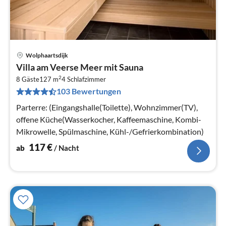
Wolphaartsdijk
Pre
Villa am Veerse Meer mit Sauna
ab
2
1
8 Gäste
127 m
4
Schlafzimmer
103 Bewertungen
pr
Na
Parterre: (Eingangshalle(Toilette), Wohnzimmer(TV),
offene Küche(Wasserkocher, Kaffeemaschine, Kombi-
Mikrowelle, Spülmaschine, Kühl-/Gefrierkombination)
117
€
ab
/ Nacht