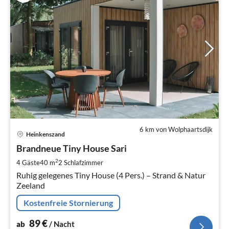
6 km von Wolphaartsdijk
Pre
Heinkenszand
ab
9
Brandneue Tiny House Sari
pr
2
4 Gäste
40 m
2
Schlafzimmer
Na
Ruhig gelegenes Tiny House (4 Pers.) – Strand & Natur
Zeeland
Kostenfreie Stornierung
89
€
ab
/ Nacht