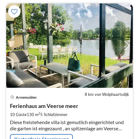
8 km von Wolphaartsdijk
Pre
Arnemuiden
ab
1
Ferienhaus am Veerse meer
pr
2
10 Gäste
130 m
5
Schlafzimmer
Na
Diese freistehende villa ist gemutlich eingerichtet und
die garten ist eingezaunt , an spitzenlage am Veerse
meer mit private anlegestelle fur die tur fur die tur ein
Kostenfreie Stornierung