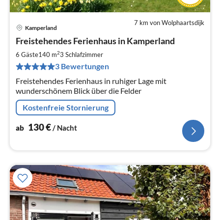
7 km von Wolphaartsdijk
Kamperland
Pre
Freistehendes Ferienhaus in Kamperland
ab
1
2
6 Gäste
140 m
3
Schlafzimmer
pr
3 Bewertungen
Na
Freistehendes Ferienhaus in ruhiger Lage mit
wunderschönem Blick über die Felder
Kostenfreie Stornierung
130
€
ab
/ Nacht