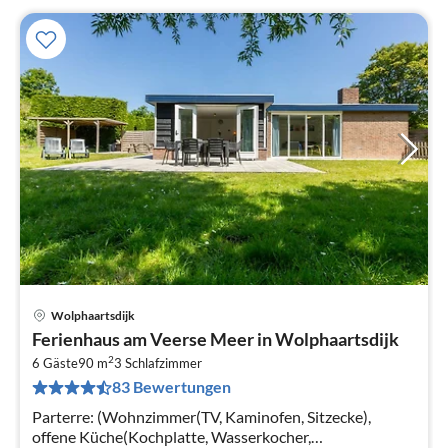
Wolphaartsdijk
Pre
Ferienhaus am Veerse Meer in Wolphaartsdijk
ab
2
5
6 Gäste
90 m
3
Schlafzimmer
83 Bewertungen
pr
Na
Parterre: (Wohnzimmer(TV, Kaminofen, Sitzecke),
offene Küche(Kochplatte, Wasserkocher,