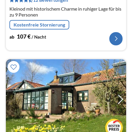
Na
Kleinod mit historischem Charme in ruhiger Lage für bis
zu 9 Personen
Kostenfreie Stornierung
107
€
ab
/ Nacht