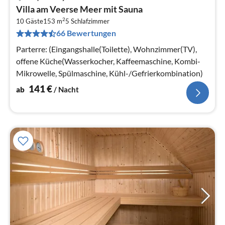
Pre
Villa am Veerse Meer mit Sauna
ab
2
1
10 Gäste
153 m
5
Schlafzimmer
66 Bewertungen
pr
Na
Parterre: (Eingangshalle(Toilette), Wohnzimmer(TV),
offene Küche(Wasserkocher, Kaffeemaschine, Kombi-
Mikrowelle, Spülmaschine, Kühl-/Gefrierkombination)
141
€
ab
/ Nacht