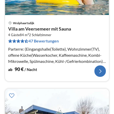
Wolphaartsdijk
Pre
Villa am Veersemeer mit Sauna
ab
2
9
4 Gäste
84 m
2
Schlafzimmer
47 Bewertungen
pr
Na
Parterre: (Eingangshalle(Toilette), Wohnzimmer(TV),
offene Küche(Wasserkocher, Kaffeemaschine, Kombi-
Mikrowelle, Spülmaschine, Kühl-/Gefrierkombination))
In der 1.
90
€
ab
/ Nacht