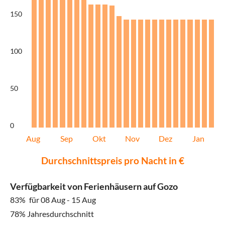
150
100
50
0
Aug
Sep
Okt
Nov
Dez
Jan
Durchschnittspreis pro Nacht in €
Verfügbarkeit von Ferienhäusern auf Gozo
83%
für 08 Aug - 15 Aug
78% Jahresdurchschnitt