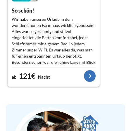
So schön!
Wir haben unseren Urlaub in dem
wunderschönen Farmhaus wirklich genossen!
Alles war so geräumig und stilvoll
eingerichtet, die Betten komfortabel, jedes
Schlafzimmer mit eigenem Bad, in jedem
Zimmer super WIFI. Es war alles da, was man
für einen entspannten Urlaub benötigt.
Besonders schön war die ruhige Lage mit Blick
aufs San-Blas-Valley bis hin zum Meer; der
121€
Pool; das Sternebeobachten von der
ab
Nacht
Dachterrasse; das Schwimmen und
Schnorcheln an den zahlreichen
Bademöglichkeiten und natürlich das
Wandern.
Von Nadur aus ist man mit dem Auto
ruckzuck an jedem beliebigen Strand, und
wandern kann man direkt vom Haus aus.
Direkt an der Straße gibt es kostenlose
Parkplätze, überhaupt ist das Parken auf der