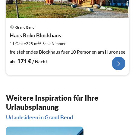
Pre
Grand Bend
ab
1
Haus Roko Blockhaus
pr
2
11 Gäste
225 m
5
Schlafzimmer
Na
freistehendes Blockhaus fuer 10 Personen am Huronsee
171
€
ab
/ Nacht
Weitere Inspiration für Ihre
Urlaubsplanung
Urlaubsideen in Grand Bend