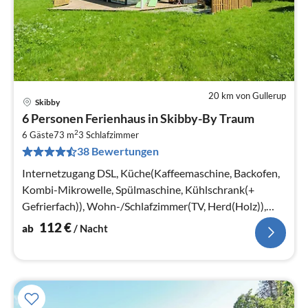
20 km von Gullerup
Skibby
Pre
6 Personen Ferienhaus in Skibby-By Traum
ab
2
1
6 Gäste
73 m
3
Schlafzimmer
38 Bewertungen
pr
Na
Internetzugang DSL, Küche(Kaffeemaschine, Backofen,
Kombi-Mikrowelle, Spülmaschine, Kühlschrank(+
Gefrierfach)), Wohn-/Schlafzimmer(TV, Herd(Holz)),
Schlafzimmer(Doppelbett)
112
€
ab
/ Nacht