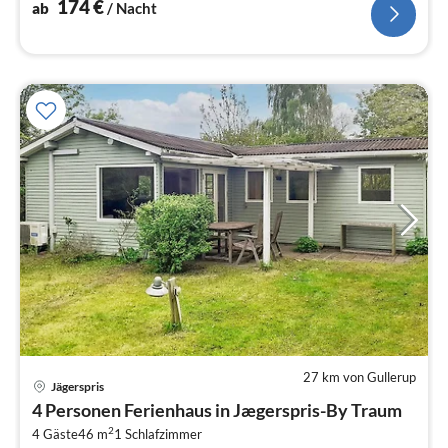
174
€
ab
/ Nacht
27 km von Gullerup
Jägerspris
Pre
4 Personen Ferienhaus in Jægerspris-By Traum
ab
2
8
4 Gäste
46 m
1
Schlafzimmer