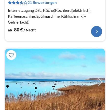
21 Bewertungen
pr
Na
Internetzugang DSL, Küche(Kochherd(elektrisch),
Kaffeemaschine, Spülmaschine, Kühlschrank(+
Gefrierfach))
80
€
ab
/ Nacht