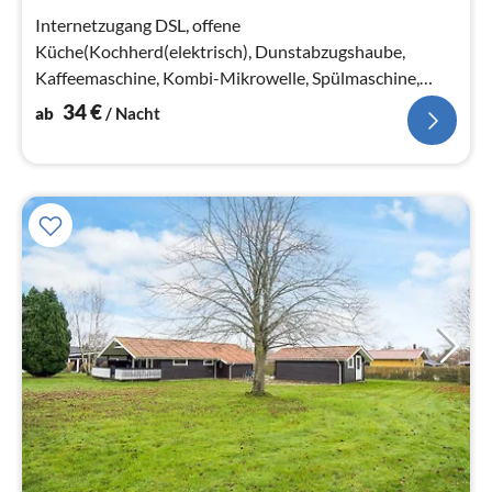
Na
Internetzugang DSL, offene
Küche(Kochherd(elektrisch), Dunstabzugshaube,
Kaffeemaschine, Kombi-Mikrowelle, Spülmaschine,
Kühl-/Gefrierkombination)
34
€
ab
/ Nacht