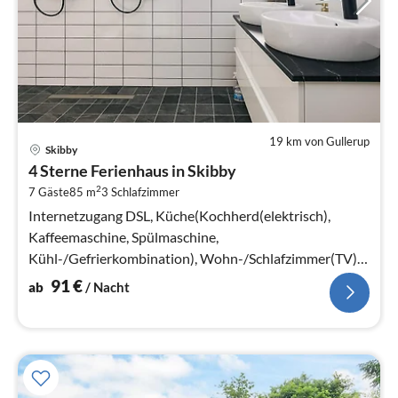
19 km von Gullerup
Pre
Skibby
ab
4 Sterne Ferienhaus in Skibby
9
2
7 Gäste
85 m
3
Schlafzimmer
pr
Na
Internetzugang DSL, Küche(Kochherd(elektrisch),
Kaffeemaschine, Spülmaschine,
Kühl-/Gefrierkombination), Wohn-/Schlafzimmer(TV),
Schlafzimmer(Doppelbett)
91
€
ab
/ Nacht