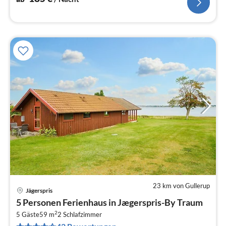
23 km von Gullerup
Jägerspris
Pre
5 Personen Ferienhaus in Jægerspris-By Traum
ab
2
8
5 Gäste
59 m
2
Schlafzimmer