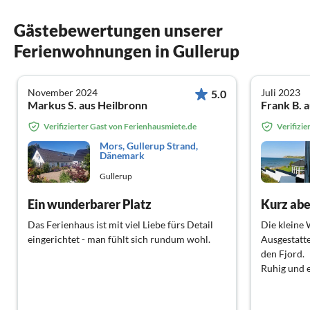
Gästebewertungen unserer
Ferienwohnungen in Gullerup
November 2024
Juli 2023
5.0
Markus S. aus Heilbronn
Verifizierter Gast von Ferienhausmiete.de
Verifizi
Mors, Gullerup Strand,
Dänemark
Gullerup
Ein wunderbarer Platz
Kurz aber
Das Ferienhaus ist mit viel Liebe fürs Detail
Die kleine
eingerichtet - man fühlt sich rundum wohl.
Ausgestatte
den Fjord.
Ruhig und 