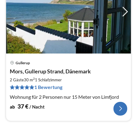
Gullerup
Pre
Mors, Gullerup Strand, Dänemark
ab
3
2
2 Gäste
30 m
1
Schlafzimmer
pr
1 Bewertung
Na
Wohnung für 2 Personen nur 15 Meter von Limfjord
37
€
ab
/ Nacht