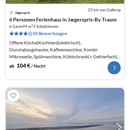
23 km von Gullerup
Jägerspris
Pre
6 Personen Ferienhaus in Jægerspris-By Traum
ab
2
1
6 Gäste
94 m
3
Schlafzimmer
34 Bewertungen
pr
Na
Offene Küche(Kochherd(elektrisch),
Dunstabzugshaube, Kaffeemaschine, Kombi-
Mikrowelle, Spülmaschine, Kühlschrank(+ Gefrierfach),
Waschmaschine)
104
€
ab
/ Nacht