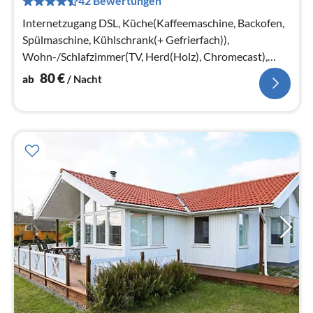
42 Bewertungen
pr
Na
Internetzugang DSL, Küche(Kaffeemaschine, Backofen,
Spülmaschine, Kühlschrank(+ Gefrierfach)),
Wohn-/Schlafzimmer(TV, Herd(Holz), Chromecast),
Schlafzimmer(2x Einzelbett)
80
€
ab
/ Nacht