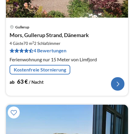
Gullerup
Pre
Mors, Gullerup Strand, Dänemark
ab
6
2
4 Gäste
70 m
2
Schlafzimmer
pr
4 Bewertungen
Na
Ferienwohnung nur 15 Meter von Limfjord
Kostenfreie Stornierung
63
€
ab
/ Nacht