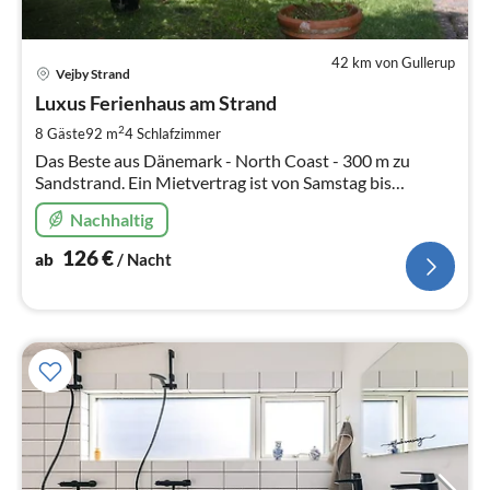
42 km von Gullerup
Pre
Vejby Strand
ab
1
Luxus Ferienhaus am Strand
pr
2
8 Gäste
92 m
4
Schlafzimmer
Na
Das Beste aus Dänemark - North Coast - 300 m zu
Sandstrand. Ein Mietvertrag ist von Samstag bis
Samstag. Es kann eine Woche, 14 Tage oder mehr sein.
Nachhaltig
126
€
ab
/ Nacht