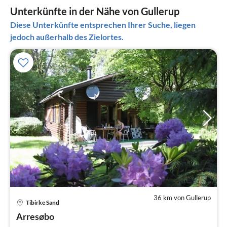
Unterkünfte in der Nähe von Gullerup
Diese Unterkünfte entsprechen Ihrer Suche, liegen
jedoch außerhalb des Zielortes.
36 km von Gullerup
Tibirke Sand
Pre
Arresøbo
ab