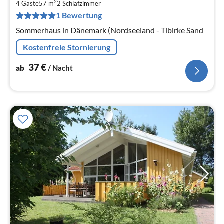
3
2
4 Gäste
57 m
2
Schlafzimmer
pr
1 Bewertung
Na
Sommerhaus in Dänemark (Nordseeland - Tibirke Sand
Kostenfreie Stornierung
37
€
ab
/ Nacht