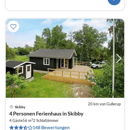
20 km von Gullerup
Skibby
Pre
4 Personen Ferienhaus in Skibby
ab
2
3
4 Gäste
56 m
2
Schlafzimmer
148 Bewertungen
pr