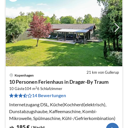
21 km von Gullerup
Kopenhagen
Pre
10 Personen Ferienhaus in Dragør-By Traum
ab
2
1
10 Gäste
104 m
6
Schlafzimmer
14 Bewertungen
pr
Na
Internetzugang DSL, Küche(Kochherd(elektrisch),
Dunstabzugshaube, Kaffeemaschine, Kombi-
Mikrowelle, Spülmaschine, Kühl-/Gefrierkombination)
185
€
ab
/ Nacht