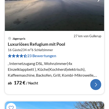
27 km von Gullerup
Jägerspris
Pre
Luxuriöses Refugium mit Pool
ab
2
1
16 Gäste
234 m
6
Schlafzimmer
23 Bewertungen
pr
Na
, Internetzugang DSL, Wohnzimmer(4x
Einzelklappbett ), Küche(Kochherd(elektrisch),
Kaffeemaschine, Backofen, Grill, Kombi-Mikrowelle,
Spülmaschine, Kühlschrank)
172
€
ab
/ Nacht