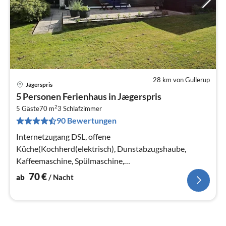
28 km von Gullerup
Jägerspris
Pre
5 Personen Ferienhaus in Jægerspris
ab
2
7
5 Gäste
70 m
3
Schlafzimmer
90 Bewertungen
pr
Na
Internetzugang DSL, offene
Küche(Kochherd(elektrisch), Dunstabzugshaube,
Kaffeemaschine, Spülmaschine,
Kühl-/Gefrierkombination),
70
€
ab
/ Nacht
Wohn-/Schlafzimmer(TV(Kabel), Herd(Holz)