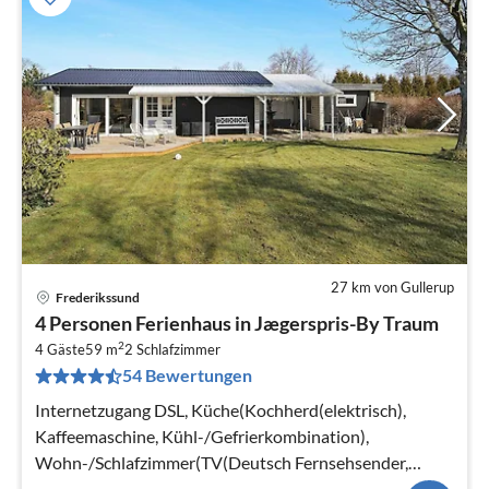
27 km von Gullerup
Frederikssund
Pre
4 Personen Ferienhaus in Jægerspris-By Traum
ab
2
1
4 Gäste
59 m
2
Schlafzimmer
54 Bewertungen
pr
Na
Internetzugang DSL, Küche(Kochherd(elektrisch),
Kaffeemaschine, Kühl-/Gefrierkombination),
Wohn-/Schlafzimmer(TV(Deutsch Fernsehsender,
dänische Fernsehsender))