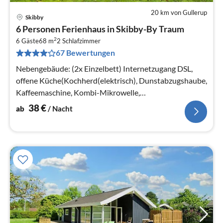
20 km von Gullerup
Skibby
Pre
6 Personen Ferienhaus in Skibby-By Traum
ab
2
3
6 Gäste
68 m
2
Schlafzimmer
67 Bewertungen
pr
Na
Nebengebäude: (2x Einzelbett) Internetzugang DSL,
offene Küche(Kochherd(elektrisch), Dunstabzugshaube,
Kaffeemaschine, Kombi-Mikrowelle,
Kühl-/Gefrierkombination)
38
€
ab
/ Nacht