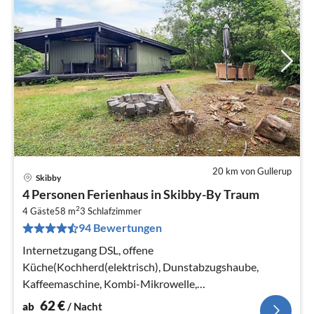
20 km von Gullerup
Skibby
Pre
4 Personen Ferienhaus in Skibby-By Traum
ab
2
6
4 Gäste
58 m
3
Schlafzimmer
94 Bewertungen
pr
Na
Internetzugang DSL, offene
Küche(Kochherd(elektrisch), Dunstabzugshaube,
Kaffeemaschine, Kombi-Mikrowelle,
Kühl-/Gefrierkombination, Waschmaschine)
62
€
ab
/ Nacht