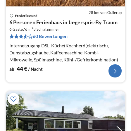
28 km von Gullerup
Frederikssund
Pre
6 Personen Ferienhaus in Jægerspris-By Traum
ab
2
4
6 Gäste
76 m
3
Schlafzimmer
60 Bewertungen
pr
Na
Internetzugang DSL, Küche(Kochherd(elektrisch),
Dunstabzugshaube, Kaffeemaschine, Kombi-
Mikrowelle, Spülmaschine, Kühl-/Gefrierkombination)
44
€
ab
/ Nacht